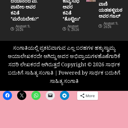
ದಯಾನಂದ ಮ.
ಕಾವ್ಯ ಸುಧೆ
ವಾಣಿ
ಪಾಟೀಲ ಅವರ
ಅವರ
ಯಡಹಳ್ಳಿಮಠ
ಕವಿತೆ
ಕವಿತೆ
ಅವರ ಗಜಲ್
“ಮರೆಯಬೇಕು?”
“ತೊಟ್ಟಿಲು”
August 9,
August 9,
August
2026
2026
9, 2026
ಸಂಗಾತಿಯಲ್ಲಿ ಪ್ರಕಟವಾಗುವ ಎಲ್ಲ ಬರಹಗಳ ಹಕ್ಕುಸ್ವಾಮ್ಯ
ಆಯಾಲೇಖಕರದೇ ಆಗಿದ್ದು ಅವರ ಅಭಿಪ್ರಾಯಗಳಹೊಣೆಗಾರಿಕೆ
ಸದರಿ ಲೇಖಕರದೆ ಆಗಿರುತ್ತದೆ Copyright © 2026 ಸಾರ್ಥಕ
ಬದುಕಿಗೆ ಸಾಹಿತ್ಯ ಸಂಗಾತಿ | Powered by ಸಾರ್ಥಕ ಬದುಕಿಗೆ
ಸಾಹಿತ್ಯ ಸಂಗಾತಿ
More