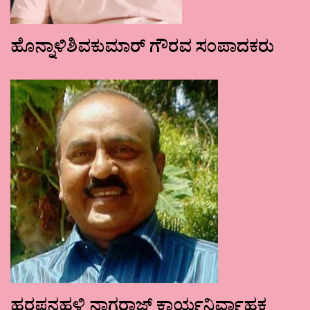
ಹೊನ್ನಾಳಿಶಿವಕುಮಾರ್ ಗೌರವ ಸಂಪಾದಕರು
ಹರಪನಹಳ್ಳಿ ನಾಗರಾಜ್ ಕಾರ್ಯನಿರ್ವಾಹಕ