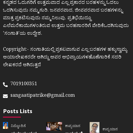
ಕನ್ನಡದ ಓದುಗರಿಗೆ ಉತ್ತಮವಾದ ಎಲ್ಲ ಪ್ರಕಾರದ ಬರಹಳನ್ನು ಓದಲು
ಒದಗಿಸುವುದು ನಮ್ಮ ಗುರಿ. ಜನಪರವಾದ, ಜೀವಪರವಾದ ಬರಹಗಳನ್ನು
ಮಾತ್ರ ಪ್ರಕಟಿಸುವುದು ನಮ್ಮ ನಿಲುವು. ಪ್ರತಿಭೆಯಿದ್ದೂ
ಎಲೆಮರೆಕಾಯಿಗಳಂತಿರುವ ಉತ್ತಮ ಬರಹಗಾರರಿಗೆ ವೇದಿಕೆಒದಗಿಸುವುದು
ʼಸಂಗಾತಿʼಯ ಉದ್ದೇಶ.
Copyright:- ಸಂಗಾತಿಯಲ್ಲಿ ಪ್ರಕಟವಾಗುವ ಎಲ್ಲ ಬರಹಗಳ ಹಕ್ಕುಸ್ವಾಮ್ಯ
ಆಯಾಲೇಖಕರದೇ ಆಗಿದ್ದು ಅವರ ಅಭಿಪ್ರಾಯಗಳಹೊಣೆಗಾರಿಕೆ ಸದರಿ
ಲೇಖಕರದೆ ಆಗಿರುತ್ತದೆ
7019100351
sangaatipatrike@gmail.com
Posts Lists
ನಿಮ್ಮೊಂದಿಗೆ
ಕಾವ್ಯಯಾನ
ಕಾವ್ಯಯಾನ