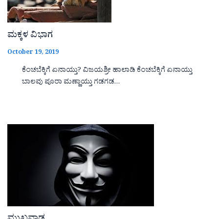
ಮಕ್ಕಳ ವಿಭಾಗ
October 19, 2019
ಕೆಂಚಬೆಕ್ಕಿಗೆ ಏನಾಯ್ತು? ವಿಜಯಶ್ರೀ ಹಾಲಾಡಿ ಕೆಂಚಬೆಕ್ಕಿಗೆ ಏನಾಯ್ತು
ಬಾಲವು ಪೂರಾ ಮಣ್ಣಾಯ್ತು ಗಡಗಡ…