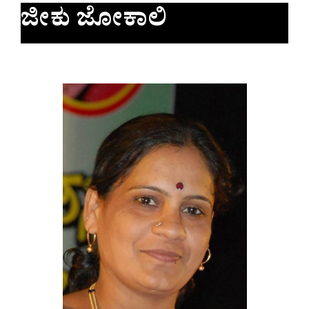
ಜೀಕು ಜೋಕಾಲಿ