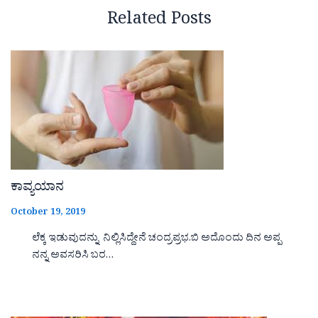
Related Posts
ಕಾವ್ಯಯಾನ
October 19, 2019
ಲೆಕ್ಕ ಇಡುವುದನ್ನು ನಿಲ್ಲಿಸಿದ್ದೇನೆ ಚಂದ್ರಪ್ರಭ.ಬಿ ಅದೊಂದು ದಿನ ಅಪ್ಪ
ನನ್ನ ಅವಸರಿಸಿ ಬರ…