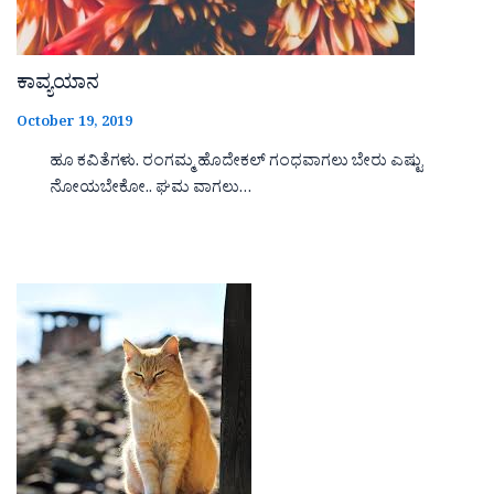
ಕಾವ್ಯಯಾನ
October 19, 2019
ಹೂ ಕವಿತೆಗಳು. ರಂಗಮ್ಮ ಹೊದೇಕಲ್ ಗಂಧವಾಗಲು ಬೇರು ಎಷ್ಟು
ನೋಯಬೇಕೋ.. ಘಮ ವಾಗಲು…