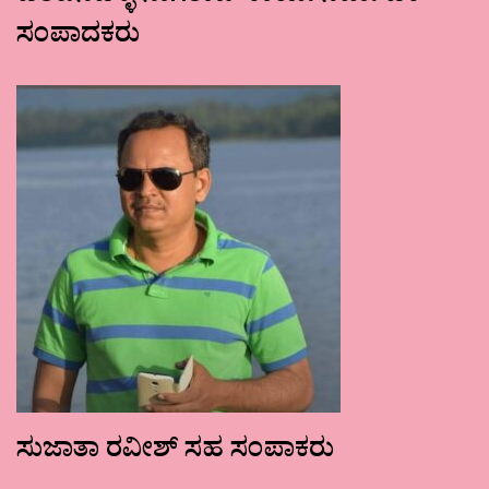
ಸಂಪಾದಕರು
ಸುಜಾತಾ ರವೀಶ್ ಸಹ ಸಂಪಾಕರು