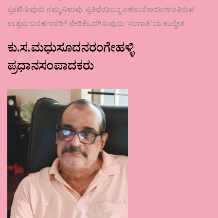
ಪ್ರಕಟಿಸುವುದು ನಮ್ಮ ನಿಲುವು. ಪ್ರತಿಭೆಯಿದ್ದೂ ಎಲೆಮರೆಕಾಯಿಗಳಂತಿರುವ
ಉತ್ತಮ ಬರಹಗಾರರಿಗೆ ವೇದಿಕೆಒದಗಿಸುವುದು ʼಸಂಗಾತಿʼಯ ಉದ್ದೇಶ.
ಕು.ಸ.ಮಧುಸೂದನರಂಗೇಹಳ್ಳಿ
ಪ್ರಧಾನಸಂಪಾದಕರು