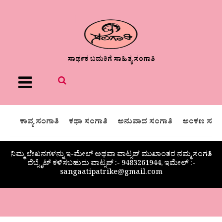
ಸಾರ್ಥಕ ಬದುಕಿಗೆ ಸಾಹಿತ್ಯ ಸಂಗಾತಿ
Menu
ಕಾವ್ಯ ಸಂಗಾತಿ
ಕಥಾ ಸಂಗಾತಿ
ಅನುವಾದ ಸಂಗಾತಿ
ಅಂಕಣ ಸಂಗಾ
ನಿಮ್ಮ ಲೇಖನಗಳನ್ನು ಇ-ಮೇಲ್ ಅಥವಾ ವಾಟ್ಸಪ್ ಮುಖಾಂತರ ನಮ್ಮ ಸಂಗತಿ
ವೆಬ್ಸೈಟ್ ಕಳಿಸಬಹುದು ವಾಟ್ಸಪ್‌ :- 9483261944, ಇಮೇಲ್ :-
sangaatipatrike@gmail.com