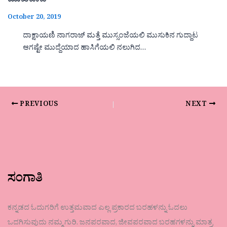
ಮುಖವಾಡ
October 20, 2019
ದಾಕ್ಷಾಯಣಿ ನಾಗರಾಜ್ ಮತ್ತೆ ಮುಸ್ಸಂಜೆಯಲಿ ಮುಸುಕಿನ ಗುದ್ದಾಟ
ಆಗಷ್ಟೇ ಮುದ್ದೆಯಾದ ಹಾಸಿಗೆಯಲಿ ನಲುಗಿದ…
PREVIOUS
NEXT
ಸಂಗಾತಿ
ಕನ್ನಡದ ಓದುಗರಿಗೆ ಉತ್ತಮವಾದ ಎಲ್ಲ ಪ್ರಕಾರದ ಬರಹಳನ್ನು ಓದಲು
ಒದಗಿಸುವುದು ನಮ್ಮ ಗುರಿ. ಜನಪರವಾದ, ಜೀವಪರವಾದ ಬರಹಗಳನ್ನು ಮಾತ್ರ