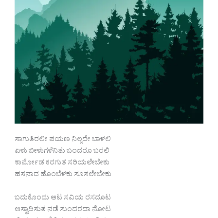
ಸಾಗುತಿರಲೀ ಪಯಣ ನಿಲ್ಲದೇ ಬಾಳಲಿ
ಏಳು ಬೀಳುಗಳೆನಿತು ಬಂದರೂ ಬರಲಿ
ಕಾರ್ಮೋಡ ಕರಗುತ ಸರಿಯಲೇಬೇಕು
ಹಸನಾದ ಹೊಂಬೆಳಕು ಸೂಸಲೇಬೇಕು
ಬದುಕೊಂದು ಆಟ ಸವಿಯ ರಸದೂಟ
ಆಸ್ವಾದಿಸುತ ನಡೆ ಸುಂದರದಾ ನೋಟ