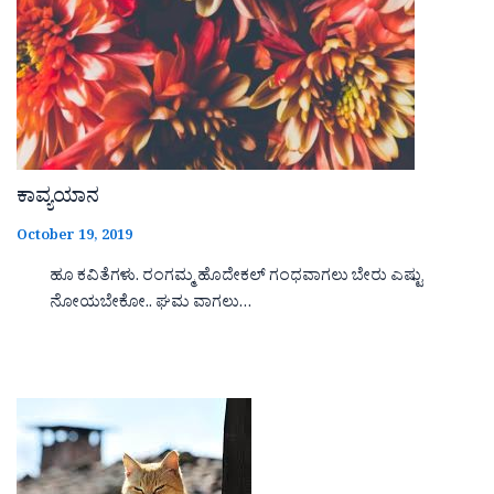
ಕಾವ್ಯಯಾನ
October 19, 2019
ಹೂ ಕವಿತೆಗಳು. ರಂಗಮ್ಮ ಹೊದೇಕಲ್ ಗಂಧವಾಗಲು ಬೇರು ಎಷ್ಟು
ನೋಯಬೇಕೋ.. ಘಮ ವಾಗಲು…