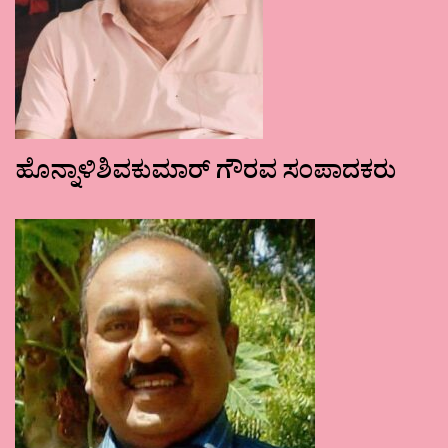
ಹೊನ್ನಾಳಿಶಿವಕುಮಾರ್ ಗೌರವ ಸಂಪಾದಕರು