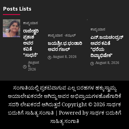
Posts Lists
ಕಾವ್ಯಯಾನ
ಕಾವ್ಯಯಾನ
ರಾಜೇಶ್ವರಿ
ಕಾವ್ಯಯಾನ
ಗಝಲ್
ಪ್ರಕಾಶ
ಎನ್.ಜಯಚಂದ್ರನ್
ಅವರ
ಜಯಶ್ರೀ.ಭ.ಭಂಡಾರಿ
ಅವರ ಕವಿತೆ
ಕವಿತೆ
ಅವರ ಗಜಲ್
“ಧರೆಯ
“ಸಾಧನೆ”
ದಿವ್ಯಾಭಿಷೇಕ”
August 8, 2026
August
August 8, 2026
8,
2026
ಸಂಗಾತಿಯಲ್ಲಿ ಪ್ರಕಟವಾಗುವ ಎಲ್ಲ ಬರಹಗಳ ಹಕ್ಕುಸ್ವಾಮ್ಯ
ಆಯಾಲೇಖಕರದೇ ಆಗಿದ್ದು ಅವರ ಅಭಿಪ್ರಾಯಗಳಹೊಣೆಗಾರಿಕೆ
ಸದರಿ ಲೇಖಕರದೆ ಆಗಿರುತ್ತದೆ Copyright © 2026 ಸಾರ್ಥಕ
ಬದುಕಿಗೆ ಸಾಹಿತ್ಯ ಸಂಗಾತಿ | Powered by ಸಾರ್ಥಕ ಬದುಕಿಗೆ
ಸಾಹಿತ್ಯ ಸಂಗಾತಿ