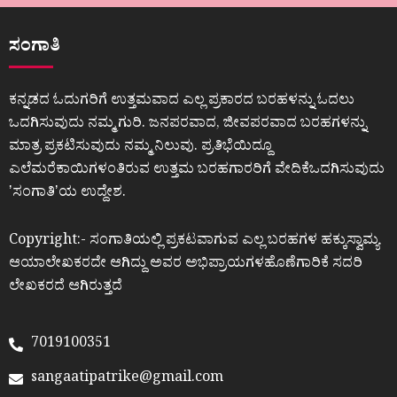
ಸಂಗಾತಿ
ಕನ್ನಡದ ಓದುಗರಿಗೆ ಉತ್ತಮವಾದ ಎಲ್ಲ ಪ್ರಕಾರದ ಬರಹಳನ್ನು ಓದಲು
ಒದಗಿಸುವುದು ನಮ್ಮ ಗುರಿ. ಜನಪರವಾದ, ಜೀವಪರವಾದ ಬರಹಗಳನ್ನು
ಮಾತ್ರ ಪ್ರಕಟಿಸುವುದು ನಮ್ಮ ನಿಲುವು. ಪ್ರತಿಭೆಯಿದ್ದೂ
ಎಲೆಮರೆಕಾಯಿಗಳಂತಿರುವ ಉತ್ತಮ ಬರಹಗಾರರಿಗೆ ವೇದಿಕೆಒದಗಿಸುವುದು
ʼಸಂಗಾತಿʼಯ ಉದ್ದೇಶ.
Copyright:- ಸಂಗಾತಿಯಲ್ಲಿ ಪ್ರಕಟವಾಗುವ ಎಲ್ಲ ಬರಹಗಳ ಹಕ್ಕುಸ್ವಾಮ್ಯ
ಆಯಾಲೇಖಕರದೇ ಆಗಿದ್ದು ಅವರ ಅಭಿಪ್ರಾಯಗಳಹೊಣೆಗಾರಿಕೆ ಸದರಿ
ಲೇಖಕರದೆ ಆಗಿರುತ್ತದೆ
7019100351
sangaatipatrike@gmail.com