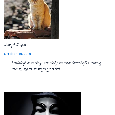
ಮಕ್ಕಳ ವಿಭಾಗ
October 19, 2019
ಕೆಂಚಬೆಕ್ಕಿಗೆ ಏನಾಯ್ತು? ವಿಜಯಶ್ರೀ ಹಾಲಾಡಿ ಕೆಂಚಬೆಕ್ಕಿಗೆ ಏನಾಯ್ತು
ಬಾಲವು ಪೂರಾ ಮಣ್ಣಾಯ್ತು ಗಡಗಡ…