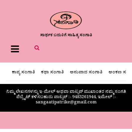
ಸಾರ್ಥಕ ಬದುಕಿಗೆ ಸಾಹಿತ್ಯ ಸಂಗಾತಿ
Menu
ಕಾವ್ಯ ಸಂಗಾತಿ
ಕಥಾ ಸಂಗಾತಿ
ಅನುವಾದ ಸಂಗಾತಿ
ಅಂಕಣ ಸಂಗಾ
ನಿಮ್ಮ ಲೇಖನಗಳನ್ನು ಇ-ಮೇಲ್ ಅಥವಾ ವಾಟ್ಸಪ್ ಮುಖಾಂತರ ನಮ್ಮ ಸಂಗತಿ
ವೆಬ್ಸೈಟ್ ಕಳಿಸಬಹುದು ವಾಟ್ಸಪ್‌ :- 9483261944, ಇಮೇಲ್ :-
sangaatipatrike@gmail.com