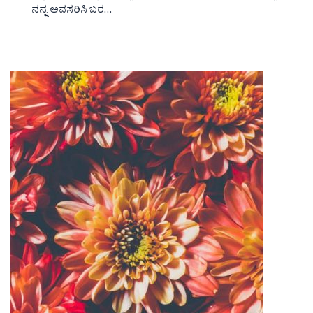
ನನ್ನ ಅವಸರಿಸಿ ಬರ…