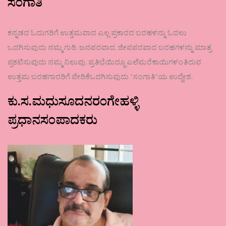
ಸಂಗಾತಿ
ಕನ್ನಡದ ಓದುಗರಿಗೆ ಉತ್ತಮವಾದ ಎಲ್ಲ ಪ್ರಕಾರದ ಬರಹಳನ್ನು ಓದಲು
ಒದಗಿಸುವುದು ನಮ್ಮ ಗುರಿ. ಜನಪರವಾದ, ಜೀವಪರವಾದ ಬರಹಗಳನ್ನು ಮಾತ್ರ
ಪ್ರಕಟಿಸುವುದು ನಮ್ಮ ನಿಲುವು. ಪ್ರತಿಭೆಯಿದ್ದೂ ಎಲೆಮರೆಕಾಯಿಗಳಂತಿರುವ
ಉತ್ತಮ ಬರಹಗಾರರಿಗೆ ವೇದಿಕೆಒದಗಿಸುವುದು ʼಸಂಗಾತಿʼಯ ಉದ್ದೇಶ.
ಕು.ಸ.ಮಧುಸೂದನರಂಗೇಹಳ್ಳಿ
ಪ್ರಧಾನಸಂಪಾದಕರು