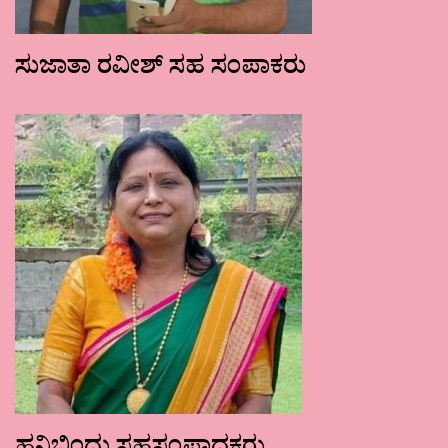
ಸುಜಾತಾ ರವೀಶ್ ಸಹ ಸಂಪಾಕರು