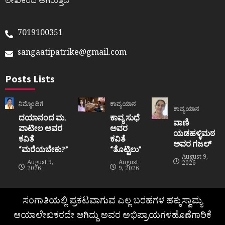
ಲೇಖಕರದೆ ಆಗಿರುತ್ತದೆ
7019100351
sangaatipatrike@gmail.com
Posts Lists
ನಿಮ್ಮೊಂದಿಗೆ
ಕಾವ್ಯಯಾನ
ಕಾವ್ಯಯಾನ
ದಯಾನಂದ ಮ.
ಕಾವ್ಯ ಸುಧೆ
ವಾಣಿ
ಪಾಟೀಲ ಅವರ
ಅವರ
ಯಡಹಳ್ಳಿಮಠ
ಕವಿತೆ
ಕವಿತೆ
ಅವರ ಗಜಲ್
“ಮರೆಯಬೇಕು?”
“ತೊಟ್ಟಿಲು”
August 9,
August 9,
August
2026
2026
9, 2026
ಸಂಗಾತಿಯಲ್ಲಿ ಪ್ರಕಟವಾಗುವ ಎಲ್ಲ ಬರಹಗಳ ಹಕ್ಕುಸ್ವಾಮ್ಯ
ಆಯಾಲೇಖಕರದೇ ಆಗಿದ್ದು ಅವರ ಅಭಿಪ್ರಾಯಗಳಹೊಣೆಗಾರಿಕೆ