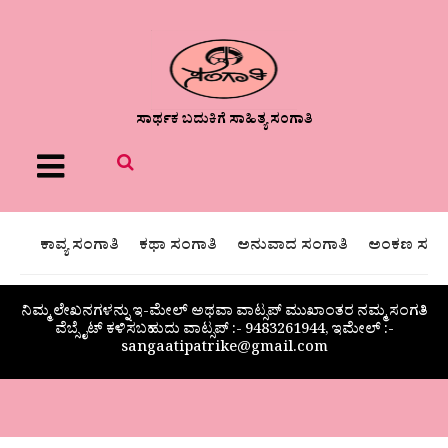
ಸಾರ್ಥಕ ಬದುಕಿಗೆ ಸಾಹಿತ್ಯ ಸಂಗಾತಿ
Menu
ಕಾವ್ಯ ಸಂಗಾತಿ
ಕಥಾ ಸಂಗಾತಿ
ಅನುವಾದ ಸಂಗಾತಿ
ಅಂಕಣ ಸಂಗಾ
ನಿಮ್ಮ ಲೇಖನಗಳನ್ನು ಇ-ಮೇಲ್ ಅಥವಾ ವಾಟ್ಸಪ್ ಮುಖಾಂತರ ನಮ್ಮ ಸಂಗತಿ
ವೆಬ್ಸೈಟ್ ಕಳಿಸಬಹುದು ವಾಟ್ಸಪ್‌ :- 9483261944, ಇಮೇಲ್ :-
sangaatipatrike@gmail.com