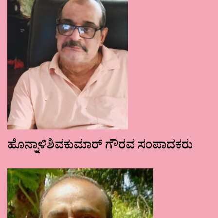
ಹೊನ್ನಾಳಿಶಿವಕುಮಾರ್ ಗೌರವ ಸಂಪಾದಕರು