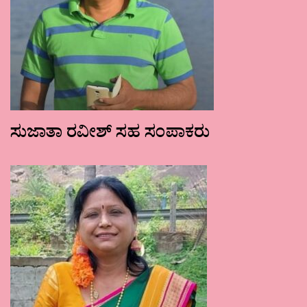
ಸುಜಾತಾ ರವೀಶ್ ಸಹ ಸಂಪಾಕರು