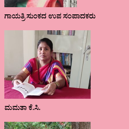
ಗಾಯತ್ರಿ ಸುಂಕದ ಉಪ ಸಂಪಾದಕರು
ಮಮತಾ ಕೆ.ಸಿ.