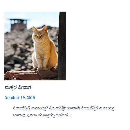
ಮಕ್ಕಳ ವಿಭಾಗ
October 19, 2019
ಕೆಂಚಬೆಕ್ಕಿಗೆ ಏನಾಯ್ತು? ವಿಜಯಶ್ರೀ ಹಾಲಾಡಿ ಕೆಂಚಬೆಕ್ಕಿಗೆ ಏನಾಯ್ತು
ಬಾಲವು ಪೂರಾ ಮಣ್ಣಾಯ್ತು ಗಡಗಡ…