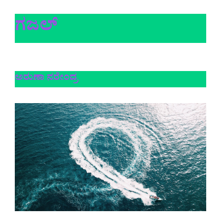
ಗಜಲ್
ಅರುಣಾ ನರೇಂದ್ರ