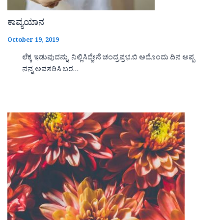
ಕಾವ್ಯಯಾನ
October 19, 2019
ಲೆಕ್ಕ ಇಡುವುದನ್ನು ನಿಲ್ಲಿಸಿದ್ದೇನೆ ಚಂದ್ರಪ್ರಭ.ಬಿ ಅದೊಂದು ದಿನ ಅಪ್ಪ
ನನ್ನ ಅವಸರಿಸಿ ಬರ…