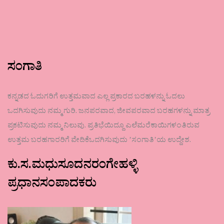
ಸಂಗಾತಿ
ಕನ್ನಡದ ಓದುಗರಿಗೆ ಉತ್ತಮವಾದ ಎಲ್ಲ ಪ್ರಕಾರದ ಬರಹಳನ್ನು ಓದಲು
ಒದಗಿಸುವುದು ನಮ್ಮ ಗುರಿ. ಜನಪರವಾದ, ಜೀವಪರವಾದ ಬರಹಗಳನ್ನು ಮಾತ್ರ
ಪ್ರಕಟಿಸುವುದು ನಮ್ಮ ನಿಲುವು. ಪ್ರತಿಭೆಯಿದ್ದೂ ಎಲೆಮರೆಕಾಯಿಗಳಂತಿರುವ
ಉತ್ತಮ ಬರಹಗಾರರಿಗೆ ವೇದಿಕೆಒದಗಿಸುವುದು ʼಸಂಗಾತಿʼಯ ಉದ್ದೇಶ.
ಕು.ಸ.ಮಧುಸೂದನರಂಗೇಹಳ್ಳಿ
ಪ್ರಧಾನಸಂಪಾದಕರು