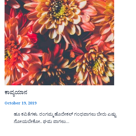
ಕಾವ್ಯಯಾನ
October 19, 2019
ಹೂ ಕವಿತೆಗಳು. ರಂಗಮ್ಮ ಹೊದೇಕಲ್ ಗಂಧವಾಗಲು ಬೇರು ಎಷ್ಟು
ನೋಯಬೇಕೋ.. ಘಮ ವಾಗಲು…