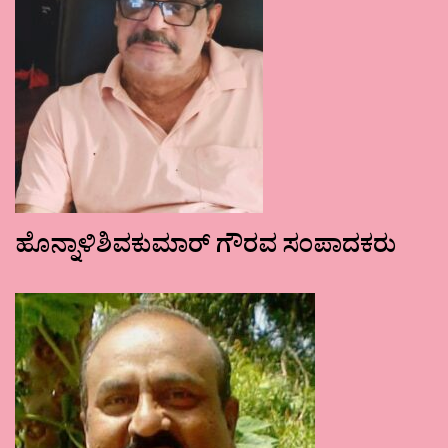
ಹೊನ್ನಾಳಿಶಿವಕುಮಾರ್ ಗೌರವ ಸಂಪಾದಕರು