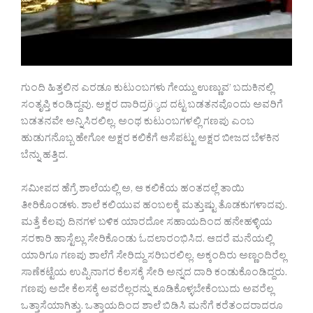
ಗುಂದಿ ಹಿತ್ತಲಿನ ಎರಡೂ ಕುಟುಂಬಗಳು ಗೇಯ್ದು ಉಣ್ಣುವ’ ಬದುಕಿನಲ್ಲಿ
ಸಂತೃಪ್ತಿ ಕಂಡಿದ್ದವು. ಅಕ್ಷರ ದಾರಿದ್ರö್ಯದ ದಟ್ಟ ಬಡತನವೊಂದು ಅವರಿಗೆ
ಬಡತನವೇ ಅನ್ನಿಸಿರಲಿಲ್ಲ. ಅಂಥ ಕುಟುಂಬಗಳಲ್ಲಿ ಗಣಪು ಎಂಬ
ಹುಡುಗನೊಬ್ಬ ಹೇಗೋ ಅಕ್ಷರ ಕಲಿಕೆಗೆ ಆಸೆಪಟ್ಟು ಅಕ್ಷರ ಬೀಜದ ಬೆಳಕಿನ
ಬೆನ್ನು ಹತ್ತಿದ.
ಸಮೀಪದ ಹೆಗ್ರೆ ಶಾಲೆಯಲ್ಲಿ ಅ, ಆ ಕಲಿಕೆಯ ಹಂತದಲ್ಲೆ ತಾಯಿ
ತೀರಿಕೊಂಡಳು. ಶಾಲೆ ಕಲಿಯುವ ಹಂಬಲಕ್ಕೆ ಮತ್ತುಷ್ಟು ತೊಡಕುಗಳಾದವು.
ಮತ್ತೆ ಕೆಲವು ದಿನಗಳ ಬಳಿಕ ಯಾರದೋ ಸಹಾಯದಿಂದ ಹನೇಹಳ್ಳಿಯ
ಸರಕಾರಿ ಹಾಸ್ಟೆಲ್ಲು ಸೇರಿಕೊಂಡು ಓದಲಾರಂಭಿಸಿದ. ಆದರೆ ಮನೆಯಲ್ಲಿ
ಯಾರಿಗೂ ಗಣಪು ಶಾಲೆಗೆ ಸೇರಿದ್ದು ಸರಿಬರಲಿಲ್ಲ. ಅಕ್ಕಂದಿರು ಅಣ್ಣಂದಿರೆಲ್ಲ
ಸಾಣೆಕಟ್ಟೆಯ ಉಪ್ಪಿನಾಗರ ಕೆಲಸಕ್ಕೆ ಸೇರಿ ಅನ್ನದ ದಾರಿ ಕಂಡುಕೊಂಡಿದ್ದರು.
ಗಣಪು ಅದೇ ಕೆಲಸಕ್ಕೆ ಅವರೆಲ್ಲರನ್ನು ಕೂಡಿಕೊಳ್ಳಬೇಕೆಂಬುದು ಅವರೆಲ್ಲ
ಒತ್ತಾಸೆಯಾಗಿತ್ತು. ಒತ್ತಾಯದಿಂದ ಶಾಲೆ ಬಿಡಿಸಿ ಮನೆಗೆ ಕರೆತಂದರಾದರೂ