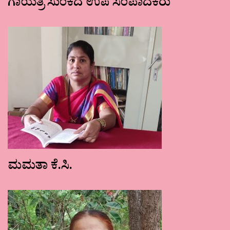
ಗಾಯತ್ರಿ ಸುಂಕದ ಉಪ ಸಂಪಾದಕರು
ಮಮತಾ ಕೆ.ಸಿ.