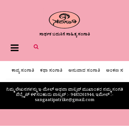
ಸಾರ್ಥಕ ಬದುಕಿಗೆ ಸಾಹಿತ್ಯ ಸಂಗಾತಿ
Menu
ಕಾವ್ಯ ಸಂಗಾತಿ
ಕಥಾ ಸಂಗಾತಿ
ಅನುವಾದ ಸಂಗಾತಿ
ಅಂಕಣ ಸಂಗಾ
ನಿಮ್ಮ ಲೇಖನಗಳನ್ನು ಇ-ಮೇಲ್ ಅಥವಾ ವಾಟ್ಸಪ್ ಮುಖಾಂತರ ನಮ್ಮ ಸಂಗತಿ
ವೆಬ್ಸೈಟ್ ಕಳಿಸಬಹುದು ವಾಟ್ಸಪ್‌ :- 9483261944, ಇಮೇಲ್ :-
sangaatipatrike@gmail.com