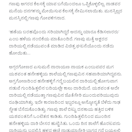
ಗಣಪು ಆಗರದ ಕೆಲಸಕ್ಕೆ ಯಾವ ಬಗೆಯಿಂದಲೂ ಒಪ್ಪಿಕೊಳ್ಳಲಿಲ್ಲ. ನಾಡವರ
ಮನೆಯ ದನಗಳನ್ನು ಮೇಯಿಸುವ ಕೆಲಸಕ್ಕೆ ನೇಮಿಸಲಾಯಿತು. ಮನಸ್ಸಿಲ್ಲದ
ಮನಸ್ಸಿನಲ್ಲಿ ಗಣಪು ಗೋವಳಿಗನಾದ.
‘ಹಣೆಯ ಬರಹವೊಂದು ಸರಿಯಾಗಿದ್ದರೆ ಅದನ್ನು ಯಾರೂ ಕೆಡಿಸಲಾರರು’
ಎಂಬ ಹಳೆಯ ನಂಬಿಕೆಯ ಮಾತೊಂದಿದೆ. ಗಣಪು ಮತ್ತೆ ಅಕ್ಷರದ
ದಾರಿಯಲ್ಲಿ ನಡೆಯುವಂತೆ ಮಾಡಿದ ವಿಚಿತ್ರ ಘಟನೆಯೊಂದು ನಡೆದು
ಹೋಯಿತು…
ಅಗ್ಗರಗೋಣದ ಏಸುಮನೆ ನಾರಾಯಣ ನಾಯಕ ಎಂಬುವವರ ಮಗ
ಯಶವಂತ ಹನೇಹಳ್ಳಿಯ ಶಾಲೆಯಲ್ಲಿ ಗಣಪುವಿನ ಸಹಪಾಠಿಯಾಗಿದ್ದವನು.
ಅಗ್ರಗೋಣದಿಂದ ಹನೇಹಳ್ಳಿಗೆ ಗದ್ದೆ ಬಯಲಿನ ದಾರಿಯಲ್ಲಿ ಹೋಗುವಾಗ
ನಡುವೆ ಗುಂದಿಹಿತ್ತಲಿನ ಬದಿಯಲ್ಲೇ ಕಾಲು ದಾರಿಯಿದೆ. ಯಶವಂತ ಅದೇ
ದಾರಿಯಲ್ಲಿ ನಡೆಯುತ್ತಾ ಗಣಪುವಿನ ಜೊತೆಸೇರಿ ಮುಂದುವರಿಯುವುದು
ರೂಢಿಯಾಗಿತ್ತು. ಇದೇ ಕಾರಣದಿಂದ ಇಬ್ಬರಲ್ಲೂ ಅನ್ಯೋನ್ಯತೆ ಬೆಳೆದು ಗಾಢ
ಸ್ನೇಹ ಬೆಸೆದುಕೊಂಡಿತ್ತು. ಗಣಪು ಶಾಲೆ ಬಿಟ್ಟು ದನಕಾಯ ಹತ್ತಿದ ಬಳಿಕ
ಯಶವಂತನಿಗೆ ಒಂಟಿತನ ಕಾಡಿತು. ಗುಂದಿಹಿತ್ತಲಿನಿಂದ ಮುಂದಿನ
ಹನೇಹಳ್ಳಿಯ ದಾರಿ ಬೇಸರ ಹುಟ್ಟಿಸಿತು. ಒಂದು ದಿನ ಶಾಲೆಗೆ ಹೊರಟವನು
ದಾರಿಯನ್ನು ಬದಲಿಸಿ ಹಳ್ಳದ ಈಚೆ ನಾಡುಮಾಸ್ಕೇರಿ ಭಾಗದ ಗದ್ದೆ ಬಯಲಲ್ಲಿ