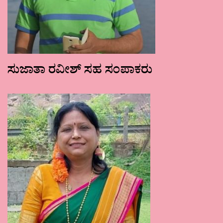
ಸುಜಾತಾ ರವೀಶ್ ಸಹ ಸಂಪಾಕರು