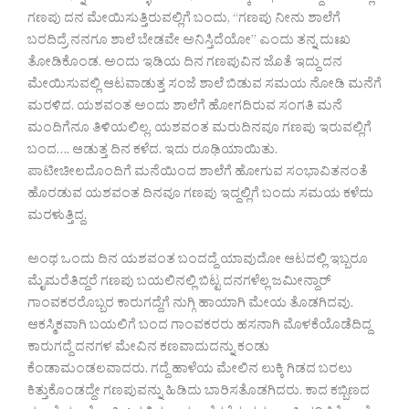
ಗಣಪು ದನ ಮೇಯಿಸುತ್ತಿರುವಲ್ಲಿಗೆ ಬಂದು, “ಗಣಪು ನೀನು ಶಾಲೆಗೆ
ಬರದಿದ್ರೆ ನನಗೂ ಶಾಲೆ ಬೇಡವೇ ಅನಿಸ್ತಿದೆಯೋ” ಎಂದು ತನ್ನ ದುಃಖ
ತೋಡಿಕೊಂಡ. ಅಂದು ಇಡಿಯ ದಿನ ಗಣಪುವಿನ ಜೊತೆ ಇದ್ದು ದನ
ಮೇಯಿಸುವಲ್ಲಿ ಆಟವಾಡುತ್ತ ಸಂಜೆ ಶಾಲೆ ಬಿಡುವ ಸಮಯ ನೋಡಿ ಮನೆಗೆ
ಮರಳಿದ. ಯಶವಂತ ಅಂದು ಶಾಲೆಗೆ ಹೋಗದಿರುವ ಸಂಗತಿ ಮನೆ
ಮಂದಿಗೆನೂ ತಿಳಿಯಲಿಲ್ಲ. ಯಶವಂತ ಮರುದಿನವೂ ಗಣಪು ಇರುವಲ್ಲಿಗೆ
ಬಂದ…. ಆಡುತ್ತ ದಿನ ಕಳೆದ. ಇದು ರೂಢಿಯಾಯಿತು.
ಪಾಟೀಚೀಲದೊಂದಿಗೆ ಮನೆಯಿಂದ ಶಾಲೆಗೆ ಹೋಗುವ ಸಂಭಾವಿತನಂತೆ
ಹೊರಡುವ ಯಶವಂತ ದಿನವೂ ಗಣಪು ಇದ್ದಲ್ಲಿಗೆ ಬಂದು ಸಮಯ ಕಳೆದು
ಮರಳುತ್ತಿದ್ದ.
ಅಂಥ ಒಂದು ದಿನ ಯಶವಂತ ಬಂದದ್ದೆ ಯಾವುದೋ ಆಟದಲ್ಲಿ ಇಬ್ಬರೂ
ಮೈಮರೆತಿದ್ದರೆ ಗಣಪು ಬಯಲಿನಲ್ಲಿ ಬಿಟ್ಟ ದನಗಳೆಲ್ಲ ಜಮೀನ್ದಾರ್
ಗಾಂವಕರರೊಬ್ಬರ ಕಾರುಗದ್ದೆಗೆ ನುಗ್ಗಿ ಹಾಯಾಗಿ ಮೇಯ ತೊಡಗಿದವು.
ಆಕಸ್ಮಿಕವಾಗಿ ಬಯಲಿಗೆ ಬಂದ ಗಾಂವಕರರು ಹಸನಾಗಿ ಮೊಳಕೆಯೊಡೆದಿದ್ದ
ಕಾರುಗದ್ದೆ ದನಗಳ ಮೇವಿನ ಕಣವಾದುದನ್ನು ಕಂಡು
ಕೆಂಡಾಮಂಡಲವಾದರು. ಗದ್ದೆ ಹಾಳೆಯ ಮೇಲಿನ ಲುಕ್ಕಿ ಗಿಡದ ಬರಲು
ಕಿತ್ತುಕೊಂಡದ್ದೇ ಗಣಪುವನ್ನು ಹಿಡಿದು ಬಾರಿಸತೊಡಗಿದರು. ಕಾದ ಕಬ್ಬಿಣದ