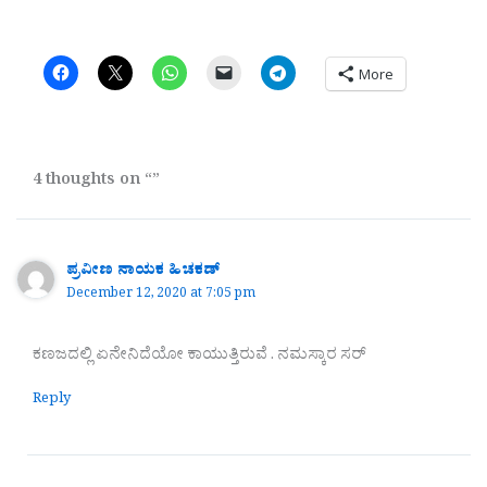
More
4 thoughts on “”
ಪ್ರವೀಣ ನಾಯಕ ಹಿಚಕಡ್
December 12, 2020 at 7:05 pm
ಕಣಜದಲ್ಲಿ ಏನೇನಿದೆಯೋ ಕಾಯುತ್ತಿರುವೆ . ನಮಸ್ಕಾರ ಸರ್
Reply