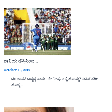
ಶಾನಿಯ ಡೆಸ್ಕಿನಿಂದ…
October 19, 2019
ಚಂದ್ರಾವತಿ ಬಡ್ಡಡ್ಕ ನಾನು- ಛೇ ನೀವು ಎಲ್ಲಿ ಹೋದ್ದು? ಸಚಿನ್ ಸರೀ
ಹೊಡ್ದ,…