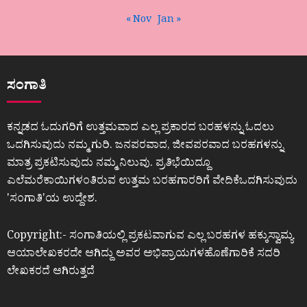
« Nov
Jan »
ಸಂಗಾತಿ
ಕನ್ನಡದ ಓದುಗರಿಗೆ ಉತ್ತಮವಾದ ಎಲ್ಲ ಪ್ರಕಾರದ ಬರಹಳನ್ನು ಓದಲು
ಒದಗಿಸುವುದು ನಮ್ಮ ಗುರಿ. ಜನಪರವಾದ, ಜೀವಪರವಾದ ಬರಹಗಳನ್ನು
ಮಾತ್ರ ಪ್ರಕಟಿಸುವುದು ನಮ್ಮ ನಿಲುವು. ಪ್ರತಿಭೆಯಿದ್ದೂ
ಎಲೆಮರೆಕಾಯಿಗಳಂತಿರುವ ಉತ್ತಮ ಬರಹಗಾರರಿಗೆ ವೇದಿಕೆಒದಗಿಸುವುದು
ʼಸಂಗಾತಿʼಯ ಉದ್ದೇಶ.
Copyright:- ಸಂಗಾತಿಯಲ್ಲಿ ಪ್ರಕಟವಾಗುವ ಎಲ್ಲ ಬರಹಗಳ ಹಕ್ಕುಸ್ವಾಮ್ಯ
ಆಯಾಲೇಖಕರದೇ ಆಗಿದ್ದು ಅವರ ಅಭಿಪ್ರಾಯಗಳಹೊಣೆಗಾರಿಕೆ ಸದರಿ
ಲೇಖಕರದೆ ಆಗಿರುತ್ತದೆ