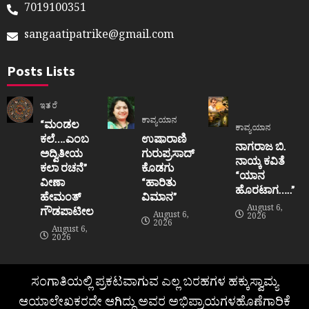
7019100351
sangaatipatrike@gmail.com
Posts Lists
ಇತರೆ
ಕಾವ್ಯಯಾನ
“ಮಂಡಲ
ಕಾವ್ಯಯಾನ
ಕಲೆ….ಎಂಬ
ಉಷಾರಾಣಿ
ನಾಗರಾಜ ಬಿ.
ಅದ್ವಿತೀಯ
ಗುರುಪ್ರಸಾದ್
ನಾಯ್ಕ ಕವಿತೆ
ಕಲಾ ರಚನೆ”‌
ಕೊಡಗು
“ಯಾನ
ವೀಣಾ
“ಹಾರಿತು
ಹೊರಟಾಗ…..”
ಹೇಮಂತ್‌
ವಿಮಾನ”
August 6,
ಗೌಡಪಾಟೀಲ
August 6,
2026
2026
August 6,
2026
ಸಂಗಾತಿಯಲ್ಲಿ ಪ್ರಕಟವಾಗುವ ಎಲ್ಲ ಬರಹಗಳ ಹಕ್ಕುಸ್ವಾಮ್ಯ
ಆಯಾಲೇಖಕರದೇ ಆಗಿದ್ದು ಅವರ ಅಭಿಪ್ರಾಯಗಳಹೊಣೆಗಾರಿಕೆ