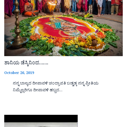
ಶಾನಿಯ ಡೆಸ್ಕಿನಿಂದ…….
October 26, 2019
ನನ್ನ ಬಾಲ್ಯದ ದೀಪಾವಳಿ ಚಂದ್ರಾವತಿ ಬಡ್ಡಡ್ಕ ನನ್ನ ಪ್ರೀತಿಯ
ನಿಮ್ಮೆಲ್ಲರಿಗೂ ದೀಪಾವಳಿ ಹಬ್ಬದ…