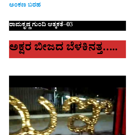
ಅಂಕಣ ಬರಹ
ರಾಮಕೃಷ್ಣ ಗುಂದಿ ಆತ್ಮಕತೆ
–
0
3
ಅಕ್ಷರ ಬೀಜದ ಬೆಳಕಿನತ್ತ…..