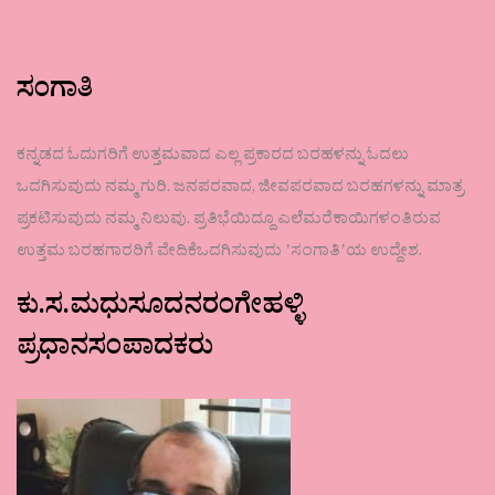
ಸಂಗಾತಿ
ಕನ್ನಡದ ಓದುಗರಿಗೆ ಉತ್ತಮವಾದ ಎಲ್ಲ ಪ್ರಕಾರದ ಬರಹಳನ್ನು ಓದಲು
ಒದಗಿಸುವುದು ನಮ್ಮ ಗುರಿ. ಜನಪರವಾದ, ಜೀವಪರವಾದ ಬರಹಗಳನ್ನು ಮಾತ್ರ
ಪ್ರಕಟಿಸುವುದು ನಮ್ಮ ನಿಲುವು. ಪ್ರತಿಭೆಯಿದ್ದೂ ಎಲೆಮರೆಕಾಯಿಗಳಂತಿರುವ
ಉತ್ತಮ ಬರಹಗಾರರಿಗೆ ವೇದಿಕೆಒದಗಿಸುವುದು ʼಸಂಗಾತಿʼಯ ಉದ್ದೇಶ.
ಕು.ಸ.ಮಧುಸೂದನರಂಗೇಹಳ್ಳಿ
ಪ್ರಧಾನಸಂಪಾದಕರು