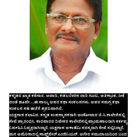
ಕನ್ನಡದ ಖ್ಯಾತ ಕತೆಗಾರ. ಅವಾರಿ, ಕಡಲಬೆಳಕಿನ ದಾರಿ ಗುಂಟ, ಅತಿಕ್ರಾಂತ, ಸೀತೆ
ದಂಡೆ ಹೂವೇ …ಈ ನಾಲ್ಕು ಅವರ ಕಥಾ ಸಂಕಲನಗಳು. ಅವರ ಸಮಗ್ರ ಕಥಾ
ಸಂಕಲನ ಸಹ ಈಚೆಗೆ ಪ್ರಕಟವಾಗಿದೆ.‌
ಯಕ್ಷಗಾನ ಕಲಾವಿದ.‌ ಕನ್ನಡ ಉಪನ್ಯಾಸಕರಾಗಿ ಅಂಕೋಲಾದ ಜೆ.ಸಿ.ಕಾಲೇಜಿನಲ್ಲಿ
ಸೇವೆ ಪ್ರಾರಂಭಿಸಿ, ಕಾರವಾರದ ದಿವೇಕರ ಕಾಲೇಜಿನಲ್ಲಿ ಪ್ರಾಂಶುಪಾಲರಾಗಿ ಕರ್ತವ್ಯ
ನಿರ್ವಹಿಸಿ ನಿವೃತ್ತರಾಗಿದ್ದಾರೆ. ಯಕ್ಷಗಾನ ಅಕಾಡೆಮಿ ಸದಸ್ಯರಾಗಿ ಸೇವೆ ಸಲ್ಲಿಸಿದ್ದಾರೆ.
ಮಗ ಅಮೆರಿಕಾದಲ್ಲಿ ಸಾಫ್ಟ್‌ವೇರ್ ಎಂಜಿನಿಯರ್. ಅಗೇರ ಸಮುದಾಯದಿಂದ ಬಂದ