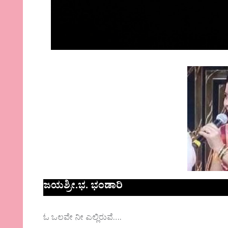
ಜಯಶ್ರೀ.ಭ. ಭಂಡಾರಿ
ಓ ಒಲವೇ ನೀ ಎಲ್ಲಿರುವೆ….