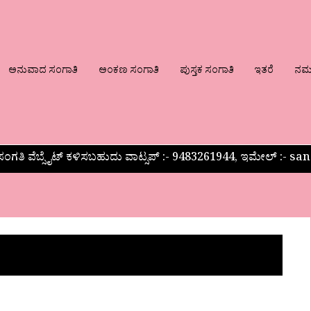
ಅನುವಾದ ಸಂಗಾತಿ
ಅಂಕಣ ಸಂಗಾತಿ
ಪುಸ್ತಕ ಸಂಗಾತಿ
ಇತರೆ
ನಮ್ಮ
ಂಗತಿ ವೆಬ್ಸೈಟ್ ಕಳಿಸಬಹುದು ವಾಟ್ಸಪ್‌ :- 9483261944, ಇಮೇಲ್ :-