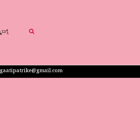
 ಬಗ್ಗೆ
 sangaatipatrike@gmail.com