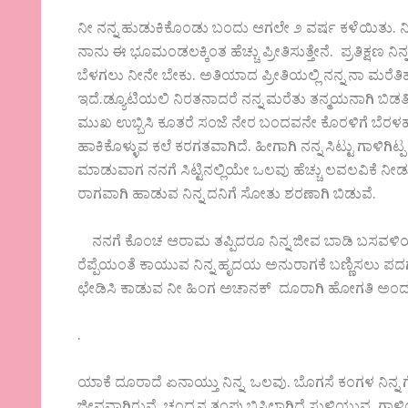
ನೀ ನನ್ನ ಹುಡುಕಿಕೊಂಡು ಬಂದು ಆಗಲೇ ೨ ವರ್ಷ ಕಳೆಯಿತು. ನೀ
ನಾನು ಈ ಭೂಮಂಡಲಕ್ಕಿಂತ ಹೆಚ್ಚು ಪ್ರೀತಿಸುತ್ತೇನೆ. ಪ್ರತಿಕ್ಷಣ ನಿನ
ಬೆಳಗಲು ನೀನೇ ಬೇಕು. ಅತಿಯಾದ ಪ್ರೀತಿಯಲ್ಲಿ ನನ್ನ ನಾ ಮರೆತಿಹೆ.ನೀ
ಇದೆ.ಡ್ಯೂಟಿಯಲಿ ನಿರತನಾದರೆ ನನ್ನ ಮರೆತು ತನ್ಮಯನಾಗಿ ಬಿಡ
ಮುಖ ಉಬ್ಬಿಸಿ ಕೂತರೆ ಸಂಜೆ ನೇರ ಬಂದವನೇ ಕೊರಳಿಗೆ ಬೆರಳಹಾರ ಹ
ಹಾಕಿಕೊಳ್ಳುವ ಕಲೆ ಕರಗತವಾಗಿದೆ. ಹೀಗಾಗಿ ನನ್ನ‌ ಸಿಟ್ಟು ಗಾಳಿಗಿಟ್
ಮಾಡುವಾಗ ನನಗೆ ಸಿಟ್ಟಿನಲ್ಲಿಯೇ ಒಲವು ಹೆಚ್ಚು ಲವಲವಿಕೆ ನೀಡುತ
ರಾಗವಾಗಿ ಹಾಡುವ ನಿನ್ನ ದನಿಗೆ ಸೋತು ಶರಣಾಗಿ ಬಿಡುವೆ.
ನನಗೆ ಕೊಂಚ ಆರಾಮ ತಪ್ಪಿದರೂ ನಿನ್ನ ಜೀವ ಬಾಡಿ ಬಸವಳಿಯ
ರೆಪ್ಪೆಯಂತೆ ಕಾಯುವ ನಿನ್ನ ಹೃದಯ ಅನುರಾಗಕೆ ಬಣ್ಣಿಸಲು ಪದಗ
ಛೇಡಿಸಿ ಕಾಡುವ ನೀ ಹಿಂಗ ಅಚಾನಕ್ ದೂರಾಗಿ ಹೋಗತಿ ಅಂದುಕ
.
ಯಾಕೆ ‌ದೂರಾದೆ ಏನಾಯ್ತು ನಿನ್ನ ಒಲವು. ಬೊಗಸೆ ಕಂಗಳ ನಿನ್ನ