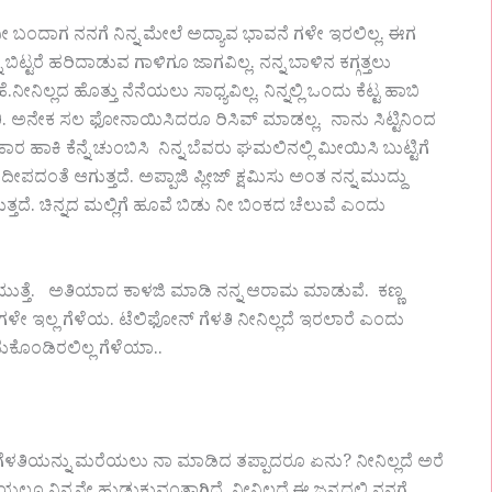
 ಬಂದಾಗ ನನಗೆ ನಿನ್ನ ಮೇಲೆ ಅದ್ಯಾವ ಭಾವನೆ ಗಳೇ ಇರಲಿಲ್ಲ. ಈಗ
್ನ ಬಿಟ್ಟರೆ ಹರಿದಾಡುವ ಗಾಳಿಗೂ ಜಾಗವಿಲ್ಲ. ನನ್ನ ಬಾಳಿನ ಕಗ್ಗತ್ತಲು
ನಿಲ್ಲದ ಹೊತ್ತು ನೆನೆಯಲು ಸಾಧ್ಯವಿಲ್ಲ. ನಿನ್ನಲ್ಲಿ ಒಂದು ಕೆಟ್ಟ ಹಾಬಿ
ತಿ. ಅನೇಕ ಸಲ ಫೋನಾಯಿಸಿದರೂ ರಿಸಿವ್ ಮಾಡಲ್ಲ. ನಾನು ಸಿಟ್ಟಿನಿಂದ
ಾಕಿ ಕೆನ್ನೆ ಚುಂಬಿಸಿ ನಿನ್ನ ಬೆವರು ಘಮಲಿನಲ್ಲಿ ಮೀಯಿಸಿ ಬುಟ್ಟಿಗೆ
ಪ ದೀಪದಂತೆ ಆಗುತ್ತದೆ. ಅಪ್ಪಾಜಿ ಪ್ಲೀಜ್ ಕ್ಷಮಿಸು ಅಂತ ನನ್ನ ಮುದ್ದು
್ತದೆ. ಚಿನ್ನದ ಮಲ್ಲಿಗೆ ಹೂವೆ ಬಿಡು ನೀ ಬಿಂಕದ ಚೆಲುವೆ ಎಂದು
ುತ್ತೆ. ಅತಿಯಾದ ಕಾಳಜಿ ಮಾಡಿ ನನ್ನ ಆರಾಮ ಮಾಡುವೆ. ಕಣ್ಣ
ಳೇ ಇಲ್ಲ ಗೆಳೆಯ. ಟೆಲಿಫೋನ್ ಗೆಳತಿ ನೀನಿಲ್ಲದೆ ಇರಲಾರೆ ಎಂದು
ೊಂಡಿರಲಿಲ್ಲ ಗೆಳೆಯಾ..
 ಗೆಳತಿಯನ್ನು ಮರೆಯಲು ನಾ ಮಾಡಿದ ತಪ್ಪಾದರೂ ಏನು? ನೀನಿಲ್ಲದೆ ಅರೆ