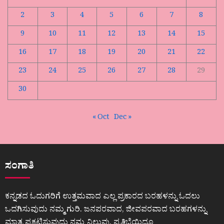
2
3
4
5
6
7
8
9
10
11
12
13
14
15
16
17
18
19
20
21
22
23
24
25
26
27
28
29
30
« Oct
Dec »
ಸಂಗಾತಿ
ಕನ್ನಡದ ಓದುಗರಿಗೆ ಉತ್ತಮವಾದ ಎಲ್ಲ ಪ್ರಕಾರದ ಬರಹಳನ್ನು ಓದಲು
ಒದಗಿಸುವುದು ನಮ್ಮ ಗುರಿ. ಜನಪರವಾದ, ಜೀವಪರವಾದ ಬರಹಗಳನ್ನು
ಮಾತ್ರ ಪ್ರಕಟಿಸುವುದು ನಮ್ಮ ನಿಲುವು. ಪ್ರತಿಭೆಯಿದ್ದೂ