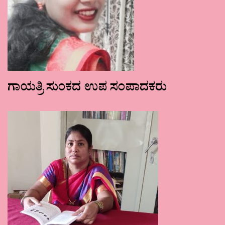
ಗಾಯತ್ರಿ ಸುಂಕದ ಉಪ ಸಂಪಾದಕರು