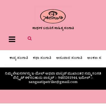
ಸಾರ್ಥಕ ಬದುಕಿಗೆ ಸಾಹಿತ್ಯ ಸಂಗಾತಿ
Menu
ಕಾವ್ಯ ಸಂಗಾತಿ
ಕಥಾ ಸಂಗಾತಿ
ಅನುವಾದ ಸಂಗಾತಿ
ಅಂಕಣ ಸಂಗಾ
ನಿಮ್ಮ ಲೇಖನಗಳನ್ನು ಇ-ಮೇಲ್ ಅಥವಾ ವಾಟ್ಸಪ್ ಮುಖಾಂತರ ನಮ್ಮ ಸಂಗತಿ
ವೆಬ್ಸೈಟ್ ಕಳಿಸಬಹುದು ವಾಟ್ಸಪ್‌ :- 9483261944, ಇಮೇಲ್ :-
sangaatipatrike@gmail.com