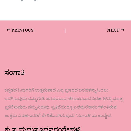
PREVIOUS
NEXT
ಸಂಗಾತಿ
ಕನ್ನಡದ ಓದುಗರಿಗೆ ಉತ್ತಮವಾದ ಎಲ್ಲ ಪ್ರಕಾರದ ಬರಹಳನ್ನು ಓದಲು
ಒದಗಿಸುವುದು ನಮ್ಮ ಗುರಿ. ಜನಪರವಾದ, ಜೀವಪರವಾದ ಬರಹಗಳನ್ನು ಮಾತ್ರ
ಪ್ರಕಟಿಸುವುದು ನಮ್ಮ ನಿಲುವು. ಪ್ರತಿಭೆಯಿದ್ದೂ ಎಲೆಮರೆಕಾಯಿಗಳಂತಿರುವ
ಉತ್ತಮ ಬರಹಗಾರರಿಗೆ ವೇದಿಕೆಒದಗಿಸುವುದು ʼಸಂಗಾತಿʼಯ ಉದ್ದೇಶ.