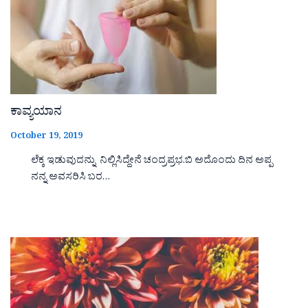
ಕಾವ್ಯಯಾನ
October 19, 2019
ಲೆಕ್ಕ ಇಡುವುದನ್ನು ನಿಲ್ಲಿಸಿದ್ದೇನೆ ಚಂದ್ರಪ್ರಭ.ಬಿ ಅದೊಂದು ದಿನ ಅಪ್ಪ
ನನ್ನ ಅವಸರಿಸಿ ಬರ…