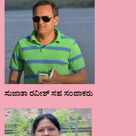
ಸುಜಾತಾ ರವೀಶ್ ಸಹ ಸಂಪಾಕರು