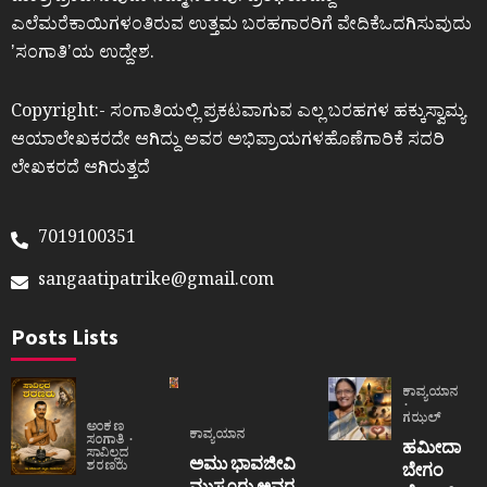
ಎಲೆಮರೆಕಾಯಿಗಳಂತಿರುವ ಉತ್ತಮ ಬರಹಗಾರರಿಗೆ ವೇದಿಕೆಒದಗಿಸುವುದು
ʼಸಂಗಾತಿʼಯ ಉದ್ದೇಶ.
Copyright:- ಸಂಗಾತಿಯಲ್ಲಿ ಪ್ರಕಟವಾಗುವ ಎಲ್ಲ ಬರಹಗಳ ಹಕ್ಕುಸ್ವಾಮ್ಯ
ಆಯಾಲೇಖಕರದೇ ಆಗಿದ್ದು ಅವರ ಅಭಿಪ್ರಾಯಗಳಹೊಣೆಗಾರಿಕೆ ಸದರಿ
ಲೇಖಕರದೆ ಆಗಿರುತ್ತದೆ
7019100351
sangaatipatrike@gmail.com
Posts Lists
ಕಾವ್ಯಯಾನ
ಗಝಲ್
ಅಂಕಣ
ಕಾವ್ಯಯಾನ
ಸಂಗಾತಿ
ಹಮೀದಾ
ಸಾವಿಲ್ಲದ
ಅಮು ಭಾವಜೀವಿ
ಶರಣರು
ಬೇಗಂ
ಮುಸ್ಟೂರು ಅವರ