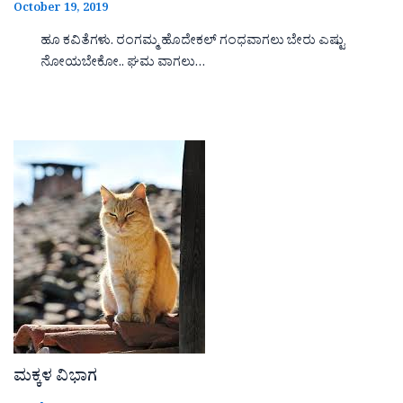
October 19, 2019
ಹೂ ಕವಿತೆಗಳು. ರಂಗಮ್ಮ ಹೊದೇಕಲ್ ಗಂಧವಾಗಲು ಬೇರು ಎಷ್ಟು
ನೋಯಬೇಕೋ.. ಘಮ ವಾಗಲು…
ಮಕ್ಕಳ ವಿಭಾಗ