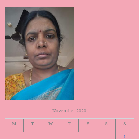
November 2020
M
T
W
T
F
S
S
1