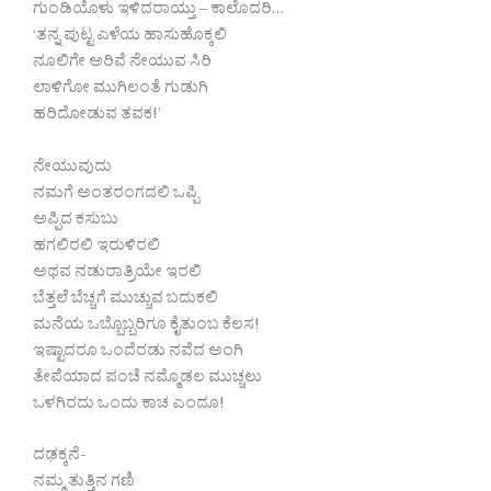
ಗುಂಡಿಯೊಳು ಇಳಿದರಾಯ್ತು – ಕಾಲೊದರಿ…
‘ತನ್ನ ಪುಟ್ಟ ಎಳೆಯ ಹಾಸುಹೊಕ್ಕಲಿ
ನೂಲಿಗೇ ಅರಿವೆ ನೇಯುವ ಸಿರಿ
ಲಾಳಿಗೋ ಮುಗಿಲಂತೆ ಗುಡುಗಿ
ಹರಿದೋಡುವ ತವಕ!’
ನೇಯುವುದು
ನಮಗೆ ಅಂತರಂಗದಲಿ ಒಪ್ಪಿ
ಅಪ್ಪಿದ ಕಸುಬು
ಹಗಲಿರಲಿ ಇರುಳಿರಲಿ
ಅಥವ ನಡುರಾತ್ರಿಯೇ ಇರಲಿ
ಬೆತ್ತಲೆ ಬೆಚ್ಚಗೆ ಮುಚ್ಚುವ ಬದುಕಲಿ
ಮನೆಯ ಒಬ್ಬೊಬ್ಬರಿಗೂ ಕೈತುಂಬ ಕೆಲಸ!
ಇಷ್ಟಾದರೂ ಒಂದೆರಡು ನವೆದ ಅಂಗಿ
ತೇಪೆಯಾದ ಪಂಚೆ ನಮ್ಮೊಡಲ ಮುಚ್ಚಲು
ಒಳಗಿರದು ಒಂದು ಕಾಚ ಎಂದೂ!
ದಢಕ್ಕನೆ-
ನಮ್ಮ ತುತ್ತಿನ ಗಣಿ