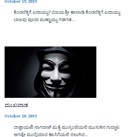
October 19, 2019
ಕೆಂಚಬೆಕ್ಕಿಗೆ ಏನಾಯ್ತು? ವಿಜಯಶ್ರೀ ಹಾಲಾಡಿ ಕೆಂಚಬೆಕ್ಕಿಗೆ ಏನಾಯ್ತು
ಬಾಲವು ಪೂರಾ ಮಣ್ಣಾಯ್ತು ಗಡಗಡ…
ಮುಖವಾಡ
October 20, 2019
ದಾಕ್ಷಾಯಣಿ ನಾಗರಾಜ್ ಮತ್ತೆ ಮುಸ್ಸಂಜೆಯಲಿ ಮುಸುಕಿನ ಗುದ್ದಾಟ
ಆಗಷ್ಟೇ ಮುದ್ದೆಯಾದ ಹಾಸಿಗೆಯಲಿ ನಲುಗಿದ…