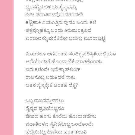
ಕಪ್ಪು ಆನೆ ಒಂಟೆ ಕುದುರೆಗಳನ್ನೆಲ್ಲ
ದ್ವಂಸಗೈದ ಬಿಳಿಯ ಸೈನ್ಯವನ್ನು
ಬರೀ ಪದಾತಿದಳವೊಂದರಿಂದಲೇ
ಕಟ್ಟಿಹಾಕಿ ನಿಯಂತ್ರಿಸುವುದೂ ಒಂದು ಕಲೆ
ಚಕ್ರವ್ಯೂಹಕ್ಕೂ ಒಂದು ತಿರುಮಂತ್ರವಿದೆ
ಎಂಬುದನ್ನು ಮರೆತಿರೋ ಬದುಕು ಮೂರಾಬಟ್ಟೆ
ಮಿಸುಕಲೂ ಆಗದಂತಹ ಸಂದಿಗ್ಧ ಪರಿಸ್ಥಿತಿಯಲ್ಲಿಯೂ
ಆನೆಯೊಂದಿಗೆ ಹೊಂದಾಣಿಕೆ ಮಾಡಿಕೊಂಡು
ಬದುಕಲೆಂದೇ ಇದೆ ಕ್ಯಾಸ್‌ಲಿಂಗ್
ರಾಜನೊಬ್ಬ ಬದುಕಿದರೆ ಸಾಕು
ಆತನ ಸೈನ್ಯಕ್ಕೇಕೆ ಅಂತಹ ಲೆಕ್ಕ?
ಒಬ್ಬ ರಾಜನನ್ನುಳಿಸಲು
ಸೈನ್ಯದ ಪ್ರತಿಯೊಬ್ಬನೂ
ಜೀವದ ಹಂಗು ತೊರೆದು ಹೋರಾಡಬೇಕು
ಪದಾತಿದಳದ ಸೈನಿಕನೊಬ್ಬ ಒಂದೊಂದೇ
ಹೆಜ್ಜೆಯಿಟ್ಟು ಕೊನೆಯ ಹಂತ ತಲುಪಿ