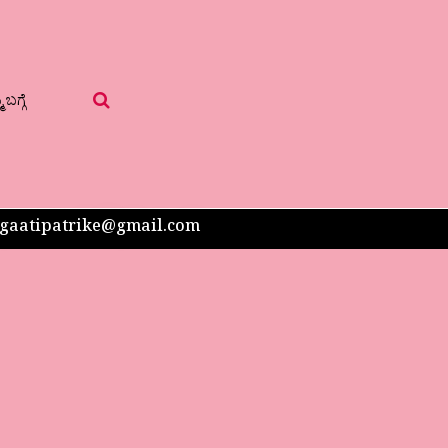
 ಬಗ್ಗೆ
 sangaatipatrike@gmail.com