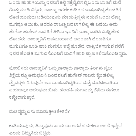
ಒಂದು ಹುಡುಗಿಯನ್ನು ಇವನಿಗೆ ಕಟ್ಟಿ ಸಕ್ರೆಬೈಲಿನಲ್ಲಿ ಒಂದು ಬಾಡಿಗೆ ಮನೆ
ಗೊತ್ತುಮಾಡಿ ಬಿಟ್ಟರು, ರಾಜಣ್ಣ ಆಗಲೇ ಕುಡಿತದ ದಾಸನಾಗಿದ್ದ ಹೆಂಡತಿಗೆ
ಹೊಡೆಯುವುದು ಬಡಿಯುವುದು ಮಾಡುತ್ತಿದ್ದ ಈ ನಡುವೆ ಒಂದು ಹೆಣ್ಣು
ಮಗವೂ ಆಯಿತು, ಆದರೂ ರಾಜಣ್ಣ ಬದಲಾಗಲಿಲ್ಲ, ಈ ವಿಷಯ ಅದು
ಹೇಗೋ ಹುಸೇನ್ ಸಾಬರಿಗೆ ತಿಳಿದು ಇವನಿಗೆ ನಾಲ್ಕು ಬಾರಿಸಿ ಬುಧ್ದಿ ಹೇಳಿ
ಹೋದರು. ರಾಜಣ್ಣನಿಗೆ ಅವಮರ್ಯಾದೆ ಆದಂತಾಗಿ ಹೆಂಡತಿಗೂ
ಮಗುವಿಗೂ ಕೂಡಿ ಹಾಕಿ ಮನಸೊ ಇಚ್ಚೆ ಹೊಡೆದ, ರಾತ್ರಿ ಬೆಳಗಾಗುವ ವರೆಗೆ
ಇವನ ಹೆಂಡತಿ ಮಗುವಿನೊಂದಿಗೆ ಬಾವಿಗೆ ಹಾರಿ ಪ್ರಾಣ ಕಳೆದುಕೊಂಡಿದ್ದಳು.
ಪೋಲಿಸರು ರಾಜಣ್ಣನಿಗೆ ಒದ್ದು ನಾಲ್ಕಾರು ನಾಲ್ಕಾರು ತಿಂಗಳು ಜೈಲು
ಶಿಕ್ಷೆಯನ್ನೂ ಅನುಭವಿಸಿ ಬಂದವನಿಗೆ ಹುಸೇನ್ ಸಾಬರು ಕೈಬಿಡಲಿಲ್ಲ,
ಡ್ರೈವರ್‍ಗಳು ಸಿಗುವುದೇ ಅಪರೂಪವಾಗಿದ್ದರಿಂದ ಮತ್ತೆ ಮರಳುಲಾರಿಯ
ಪಯಣವೂ ಆರಂಭವಾಯಿತು, ಹೆಂಡತಿ-ಮಗುವನ್ನು ನೆನೆದು ಈಗಲೂ
ಕಣ್ಣೀರಾಗುತ್ತಾರೆ.
ದುಡಿದ್ದದ್ದು ಏನು ಮಾಡುತ್ತೀರಿ ಕೇಳಿದೆ?
ಕುಡಿಯುವುದು, ತಿನ್ನುವುದು ಸಾಯಲೂ ಆಗದೆ ಬದುಕಲೂ ಆಗದೆ ಇದ್ದೇನೆ
ಎಂದು ನಿಟ್ಟುಸಿರು ಬಿಟ್ಟರು.