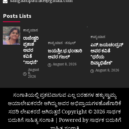
sangaatipatrike@gmail.com
Posts Lists
ಕಾವ್ಯಯಾನ
ಕಾವ್ಯಯಾನ
ರಾಜೇಶ್ವರಿ
ಕಾವ್ಯಯಾನ
ಗಝಲ್
ಪ್ರಕಾಶ
ಎನ್.ಜಯಚಂದ್ರನ್
ಅವರ
ಜಯಶ್ರೀ.ಭ.ಭಂಡಾರಿ
ಅವರ ಕವಿತೆ
ಕವಿತೆ
ಅವರ ಗಜಲ್
“ಧರೆಯ
“ಸಾಧನೆ”
ದಿವ್ಯಾಭಿಷೇಕ”
August 8, 2026
August
August 8, 2026
8,
2026
ಸಂಗಾತಿಯಲ್ಲಿ ಪ್ರಕಟವಾಗುವ ಎಲ್ಲ ಬರಹಗಳ ಹಕ್ಕುಸ್ವಾಮ್ಯ
ಆಯಾಲೇಖಕರದೇ ಆಗಿದ್ದು ಅವರ ಅಭಿಪ್ರಾಯಗಳಹೊಣೆಗಾರಿಕೆ
ಸದರಿ ಲೇಖಕರದೆ ಆಗಿರುತ್ತದೆ Copyright © 2026 ಸಾರ್ಥಕ
ಬದುಕಿಗೆ ಸಾಹಿತ್ಯ ಸಂಗಾತಿ | Powered by ಸಾರ್ಥಕ ಬದುಕಿಗೆ