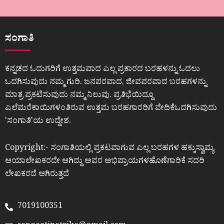
ಸಂಗಾತಿ
ಕನ್ನಡದ ಓದುಗರಿಗೆ ಉತ್ತಮವಾದ ಎಲ್ಲ ಪ್ರಕಾರದ ಬರಹಳನ್ನು ಓದಲು
ಒದಗಿಸುವುದು ನಮ್ಮ ಗುರಿ. ಜನಪರವಾದ, ಜೀವಪರವಾದ ಬರಹಗಳನ್ನು
ಮಾತ್ರ ಪ್ರಕಟಿಸುವುದು ನಮ್ಮ ನಿಲುವು. ಪ್ರತಿಭೆಯಿದ್ದೂ
ಎಲೆಮರೆಕಾಯಿಗಳಂತಿರುವ ಉತ್ತಮ ಬರಹಗಾರರಿಗೆ ವೇದಿಕೆಒದಗಿಸುವುದು
ʼಸಂಗಾತಿʼಯ ಉದ್ದೇಶ.
Copyright:- ಸಂಗಾತಿಯಲ್ಲಿ ಪ್ರಕಟವಾಗುವ ಎಲ್ಲ ಬರಹಗಳ ಹಕ್ಕುಸ್ವಾಮ್ಯ
ಆಯಾಲೇಖಕರದೇ ಆಗಿದ್ದು ಅವರ ಅಭಿಪ್ರಾಯಗಳಹೊಣೆಗಾರಿಕೆ ಸದರಿ
ಲೇಖಕರದೆ ಆಗಿರುತ್ತದೆ
7019100351