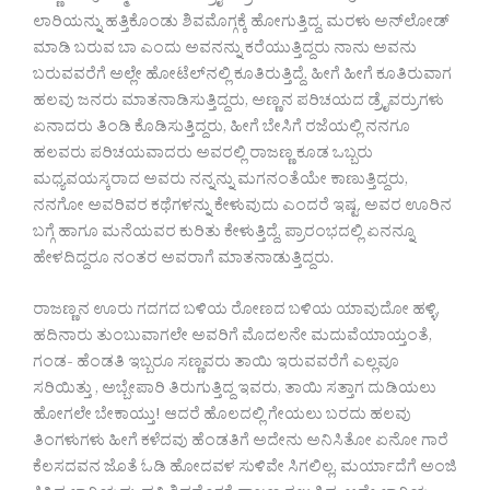
ಲಾರಿಯನ್ನು ಹತ್ತಿಕೊಂಡು ಶಿವಮೊಗ್ಗಕ್ಕೆ ಹೋಗುತ್ತಿದ್ದ, ಮರಳು ಅನ್‍ಲೋಡ್
ಮಾಡಿ ಬರುವ ಬಾ ಎಂದು ಅವನನ್ನು ಕರೆಯುತ್ತಿದ್ದರು ನಾನು ಅವನು
ಬರುವವರೆಗೆ ಅಲ್ಲೇ ಹೋಟೆಲ್‍ನಲ್ಲಿ ಕೂತಿರುತ್ತಿದ್ದೆ. ಹೀಗೆ ಹೀಗೆ ಕೂತಿರುವಾಗ
ಹಲವು ಜನರು ಮಾತನಾಡಿಸುತ್ತಿದ್ದರು, ಅಣ್ಣನ ಪರಿಚಯದ ಡ್ರೈವರ್ರುಗಳು
ಏನಾದರು ತಿಂಡಿ ಕೊಡಿಸುತ್ತಿದ್ದರು, ಹೀಗೆ ಬೇಸಿಗೆ ರಜೆಯಲ್ಲಿ ನನಗೂ
ಹಲವರು ಪರಿಚಯವಾದರು ಅವರಲ್ಲಿ ರಾಜಣ್ಣ ಕೂಡ ಒಬ್ಬರು
ಮಧ್ಯವಯಸ್ಕರಾದ ಅವರು ನನ್ನನ್ನು ಮಗನಂತೆಯೇ ಕಾಣುತ್ತಿದ್ದರು,
ನನಗೋ ಅವರಿವರ ಕಥೆಗಳನ್ನು ಕೇಳುವುದು ಎಂದರೆ ಇಷ್ಟ. ಅವರ ಊರಿನ
ಬಗ್ಗೆ ಹಾಗೂ ಮನೆಯವರ ಕುರಿತು ಕೇಳುತ್ತಿದ್ದೆ, ಪ್ರಾರಂಭದಲ್ಲಿ ಏನನ್ನೂ
ಹೇಳದಿದ್ದರೂ ನಂತರ ಅವರಾಗೆ ಮಾತನಾಡುತ್ತಿದ್ದರು.
ರಾಜಣ್ಣನ ಊರು ಗದಗದ ಬಳಿಯ ರೋಣದ ಬಳಿಯ ಯಾವುದೋ ಹಳ್ಳಿ,
ಹದಿನಾರು ತುಂಬುವಾಗಲೇ ಅವರಿಗೆ ಮೊದಲನೇ ಮದುವೆಯಾಯ್ತಂತೆ,
ಗಂಡ- ಹೆಂಡತಿ ಇಬ್ಬರೂ ಸಣ್ಣವರು ತಾಯಿ ಇರುವವರೆಗೆ ಎಲ್ಲವೂ
ಸರಿಯಿತ್ತು , ಅಬ್ಬೇಪಾರಿ ತಿರುಗುತ್ತಿದ್ದ ಇವರು, ತಾಯಿ ಸತ್ತಾಗ ದುಡಿಯಲು
ಹೋಗಲೇ ಬೇಕಾಯ್ತು! ಆದರೆ ಹೊಲದಲ್ಲಿ ಗೇಯಲು ಬರದು ಹಲವು
ತಿಂಗಳುಗಳು ಹೀಗೆ ಕಳೆದವು ಹೆಂಡತಿಗೆ ಅದೇನು ಅನಿಸಿತೋ ಏನೋ ಗಾರೆ
ಕೆಲಸದವನ ಜೊತೆ ಓಡಿ ಹೋದವಳ ಸುಳಿವೇ ಸಿಗಲಿಲ್ಲ, ಮರ್ಯಾದೆಗೆ ಅಂಜಿ