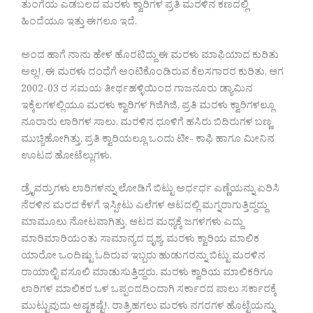
ತುಂಗೆಯ ಎಡಬಲದ ಮರಳು ಕ್ವಾರಿಗಳ ಪ್ರತಿ ಮರಳಿನ ಕಣದಲ್ಲಿ
ಹಿಂದೆಯೂ ಇತ್ತು ಈಗಲೂ ಇದೆ.
ಅಂದ ಹಾಗೆ ನಾನು ಹೇಳ ಹೊರಟಿದ್ದು ಈ ಮರಳು ಮಾಫಿಯಾದ ಕುರಿತು
ಅಲ್ಲ!, ಈ ಮರಳು ದಂಧೆಗೆ ಅಂಟಿಕೊಂಡಿರುವ ಕೆಲಸಗಾರರ ಕುರಿತು, ಆಗ
2002-03 ರ ಸಮಯ ತೀರ್ಥಹಳ್ಳಿಯಿಂದ ಗಾಜನೂರು ಡ್ಯಾಮಿನ
ಇಕ್ಕೆಲಗಳಲ್ಲಿಯೂ ಮರಳು ಕ್ವಾರಿಗಳ ಗಿಜಿಗಿಜಿ, ಪ್ರತಿ ಮರಳು ಕ್ವಾರಿಗಳಲ್ಲೂ
ನೂರಾರು ಲಾರಿಗಳ ಸಾಲು, ಮರಳಿನ ಧೂಳಿಗೆ ಹಸಿರು ಬಿದಿರುಗಳ ಬಣ್ಣ
ಮುಚ್ಚಿಹೋಗಿತ್ತು, ಪ್ರತಿ ಕ್ವಾರಿಯಲ್ಲೂ ಒಂದು ಟೀ- ಕಾಫಿ ಹಾಗೂ ಮೀನಿನ
ಊಟದ ಹೋಟೆಲ್ಲುಗಳು.
ಡ್ರೈವರ್ರುಗಳು ಲಾರಿಗಳನ್ನು ಲೋಡಿಗೆ ಬಿಟ್ಟು ಅರ್ಧರ್ಧ ಎಣ್ಣೆಯನ್ನು ಏರಿಸಿ
ನೆರಳಿನ ಮರದ ಕೆಳಗೆ ಇಸ್ಪೀಟು ಎಲೆಗಳ ಆಟದಲ್ಲಿ ಮಗ್ನರಾಗುತ್ತಿದ್ದದ್ದು
ಮಾಮೂಲು ನೋಟವಾಗಿತ್ತು, ಆಟದ ಮಧ್ಯಕ್ಕೆ ಜಗಳಗಳು ಎದ್ದು
ಮಾರಿಮಾರಿಯಂತು ಸಾಮಾನ್ಯದ ದೃಶ್ಯ, ಮರಳು ಕ್ವಾರಿಯ ಮಾಲಿಕ
ಯಾರೋ ಒಂದಿಷ್ಟು ಓದಿರುವ ಇಬ್ಬರು ಹುಡುಗರನ್ನು ಬಿಟ್ಟು ಮರಳಿನ
ರಾಯಾಲ್ಟಿ ವಸೂಲಿ ಮಾಡುಸುತ್ತಿದ್ದರು. ಮರಳು ಕ್ವಾರಿಯ ಮಾಲಿಕರಿಗೂ
ಲಾರಿಗಳ ಮಾಲಿಕರ ಒಳ ಒಪ್ಪಂದದಿಂದಾಗಿ ಸರ್ಕಾರದ ಪಾಲು ಸರ್ಕಾರಕ್ಕೆ
ಮುಟ್ಟುವುದು ಅಷ್ಟಕಷ್ಟೆ!. ರಾತ್ರಿಹಗಲು ಮರಳು ನಗರಗಳ ಹೊಟ್ಟೆಯನ್ನು