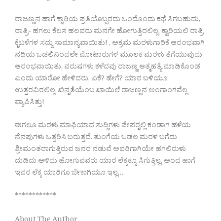
ರಾಜಣ್ಣನ ಹಾಗೆ ಕ್ವಾರಿಯ ಪ್ರತಿಯೊಬ್ಬರದು ಒಂದೊಂದು ಕಥೆ ಸಿಗಬಹುದು,
ರಾತ್ರಿ- ಹಗಲು ಕೆಲಸ ಹಲವರು ಮನಗೇ ಹೋಗುತ್ತಿರಲಿಲ್ಲ, ಕ್ವಾರಿಯಲಿ ರಾತ್ರಿ
ಕೈಬಳೆಗಳ ಸದ್ದು ಸಾಮಾನ್ಯವಾಯಿತು! , ಅಕ್ರಮ ಮರಳುಗಾರಿಕೆ ಆರಂಭವಾಗಿ
ನದಿಯ ಒಡಲಿನಿಂದಲೇ ಮೋಟಾರುಗಳ ಮೂಲಕ ಮರಳು ತೆಗೆಯುವುದು
ಆರಂಭವಾಯಿತು, ವರುಷಗಳು ಕಳೆದವು ರಾಜಣ್ಣ ಆತ್ಮಹತ್ಯೆ ಮಾಡಿಕೊಂಡ
ಎಂದು ಯಾರೋ ಹೇಳಿದರು, ಏಕೆ? ಹೇಗೆ? ಯಾರ ಬಳಿಯೂ
ಉತ್ತರವಿರಲಿಲ್ಲ, ಖಿನ್ನತೆಯೆಂಬ ಖಾಯಿಲೆ ರಾಜಣ್ಣನ ಅಂಗಾಂಗವೆಲ್ಲ
ವ್ಯಾಪಿಸಿತ್ತು!
ಈಗಲೂ ಮರಳು ಮಾಫಿಯಾದ ಸುದ್ಧಿಗಳು ಪೇಪರ್‍ನಲ್ಲಿ ಕಂಡಾಗ ಹಳೆಯ
ನೆನಪುಗಳು ಒತ್ತರಿಸಿ ಬರುತ್ತದೆ. ತುಂಗೆಯ ಒಡಲ ಮರಳ ಬಗೆದು
ಶ್ರೀಮಂತರಾಗುತ್ತಿರುವ ಜನರ ನಡುವೆ ಅವರಿಗಾಗಿಯೇ ಹಗಲಿರುಳು
ದುಡಿದು ಅಳಿದು ಹೋಗುವವರು ಯಾರ ಲೆಕ್ಕಕ್ಕೂ ಸಿಗುತ್ತಿಲ್ಲ, ಅಂದ ಹಾಗೆ
ಇವರ ಲೆಕ್ಕ ಯಾರಿಗೂ ಬೇಕಾಗಿಯೂ ಇಲ್ಲ…
************
About The Author