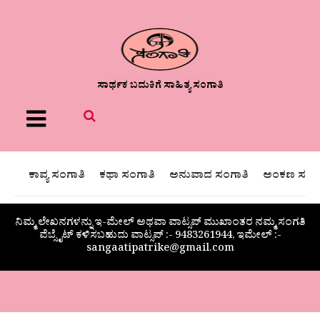
ಸಾರ್ಥಕ ಬದುಕಿಗೆ ಸಾಹಿತ್ಯ ಸಂಗಾತಿ
Menu
ಕಾವ್ಯ ಸಂಗಾತಿ
ಕಥಾ ಸಂಗಾತಿ
ಅನುವಾದ ಸಂಗಾತಿ
ಅಂಕಣ ಸಂಗಾ
ನಿಮ್ಮ ಲೇಖನಗಳನ್ನು ಇ-ಮೇಲ್ ಅಥವಾ ವಾಟ್ಸಪ್ ಮುಖಾಂತರ ನಮ್ಮ ಸಂಗತಿ
ವೆಬ್ಸೈಟ್ ಕಳಿಸಬಹುದು ವಾಟ್ಸಪ್‌ :- 9483261944, ಇಮೇಲ್ :-
sangaatipatrike@gmail.com