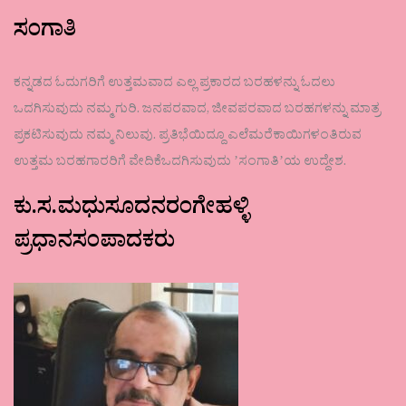
ಸಂಗಾತಿ
ಕನ್ನಡದ ಓದುಗರಿಗೆ ಉತ್ತಮವಾದ ಎಲ್ಲ ಪ್ರಕಾರದ ಬರಹಳನ್ನು ಓದಲು
ಒದಗಿಸುವುದು ನಮ್ಮ ಗುರಿ. ಜನಪರವಾದ, ಜೀವಪರವಾದ ಬರಹಗಳನ್ನು ಮಾತ್ರ
ಪ್ರಕಟಿಸುವುದು ನಮ್ಮ ನಿಲುವು. ಪ್ರತಿಭೆಯಿದ್ದೂ ಎಲೆಮರೆಕಾಯಿಗಳಂತಿರುವ
ಉತ್ತಮ ಬರಹಗಾರರಿಗೆ ವೇದಿಕೆಒದಗಿಸುವುದು ʼಸಂಗಾತಿʼಯ ಉದ್ದೇಶ.
ಕು.ಸ.ಮಧುಸೂದನರಂಗೇಹಳ್ಳಿ
ಪ್ರಧಾನಸಂಪಾದಕರು