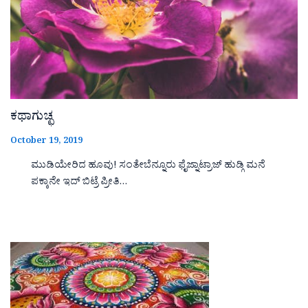
ಕಥಾಗುಚ್ಛ
October 19, 2019
ಮುಡಿಯೇರಿದ ಹೂವು! ಸಂತೇಬೆನ್ನೂರು ಫೈಜ್ನಾಟ್ರಾಜ್ ಹುಡ್ಗಿ ಮನೆ
ಪಕ್ಕಾನೇ ಇದ್ ಬಿಟ್ರೆ ಪ್ರೀತಿ…