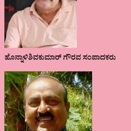
ಹೊನ್ನಾಳಿಶಿವಕುಮಾರ್ ಗೌರವ ಸಂಪಾದಕರು