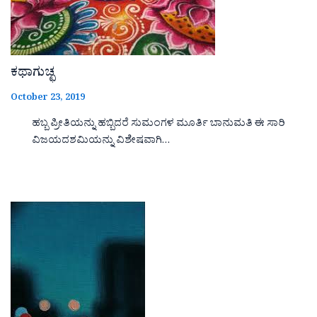
ಕಥಾಗುಚ್ಛ
October 23, 2019
ಹಬ್ಬ ಪ್ರೀತಿಯನ್ನು ಹಬ್ಬಿದರೆ ಸುಮಂಗಳ ಮೂರ್ತಿ ಬಾನುಮತಿ ಈ ಸಾರಿ
ವಿಜಯದಶಮಿಯನ್ನು ವಿಶೇಷವಾಗಿ…