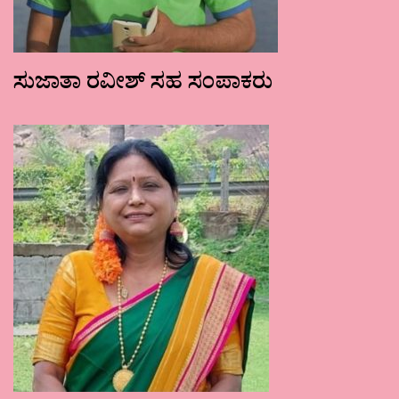
ಸುಜಾತಾ ರವೀಶ್ ಸಹ ಸಂಪಾಕರು