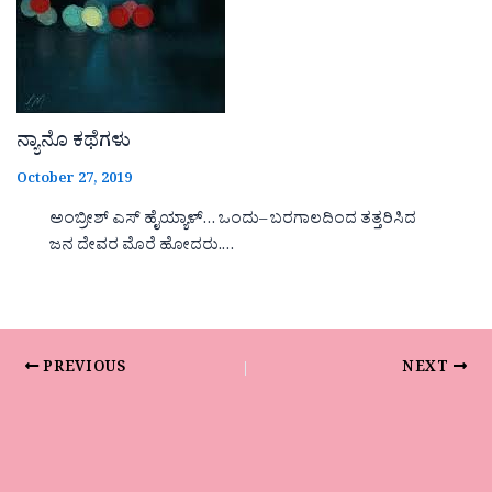
ನ್ಯಾನೊ ಕಥೆಗಳು
October 27, 2019
ಅಂಬ್ರೀಶ್ ಎಸ್ ಹೈಯ್ಯಾಳ್… ಒಂದು– ಬರಗಾಲದಿಂದ ತತ್ತರಿಸಿದ
ಜನ ದೇವರ ಮೊರೆ ಹೋದರು.…
PREVIOUS
NEXT