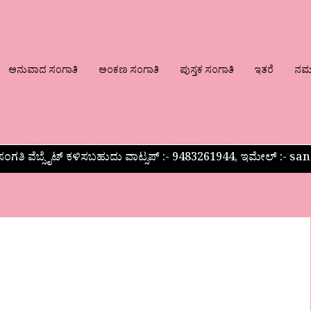
ಅನುವಾದ ಸಂಗಾತಿ
ಅಂಕಣ ಸಂಗಾತಿ
ಪುಸ್ತಕ ಸಂಗಾತಿ
ಇತರೆ
ನಮ್ಮ
ಂಗತಿ ವೆಬ್ಸೈಟ್ ಕಳಿಸಬಹುದು ವಾಟ್ಸಪ್‌ :- 9483261944, ಇಮೇಲ್ :-