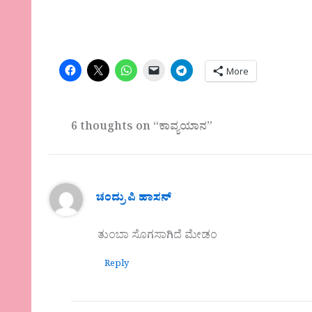
More
6 thoughts on “ಕಾವ್ಯಯಾನ”
ಚಂದ್ರು ಪಿ ಹಾಸನ್
ತುಂಬಾ ಸೊಗಸಾಗಿದೆ ಮೇಡಂ
Reply