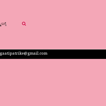
 ಬಗ್ಗೆ
 sangaatipatrike@gmail.com