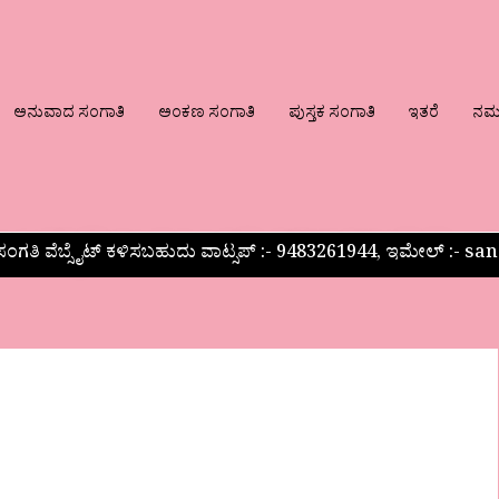
ಅನುವಾದ ಸಂಗಾತಿ
ಅಂಕಣ ಸಂಗಾತಿ
ಪುಸ್ತಕ ಸಂಗಾತಿ
ಇತರೆ
ನಮ್ಮ
ಂಗತಿ ವೆಬ್ಸೈಟ್ ಕಳಿಸಬಹುದು ವಾಟ್ಸಪ್‌ :- 9483261944, ಇಮೇಲ್ :-