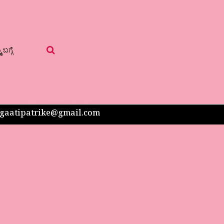
 ಬಗ್ಗೆ
 sangaatipatrike@gmail.com