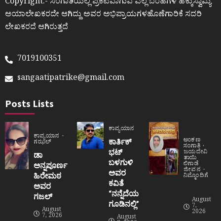
Copyright:- ಸಂಗಾತಿಯಲ್ಲಿ ಪ್ರಕಟವಾಗುವ ಎಲ್ಲ ಬರಹಗಳ ಹಕ್ಕುಸ್ವಾಮ್ಯ
ಆಯಾಲೇಖಕರದೇ ಆಗಿದ್ದು ಅವರ ಅಭಿಪ್ರಾಯಗಳಹೊಣೆಗಾರಿಕೆ ಸದರಿ
ಲೇಖಕರದೆ ಆಗಿರುತ್ತದೆ
7019100351
sangaatipatrike@gmail.com
Posts Lists
ಕಾವ್ಯಯಾನ
ಕಾವ್ಯಯಾನ
ಅಂಕಣ
ಕಾರ್ತಿಕ್
ಗಝಲ್
ಸಂಗಾತಿ
ಭಟ್
ಜಯದೇವಿ
ಡಾ
ತಾಯಿ
ಬಳಗುಳಿ
ಲಿಗಾಡೆ
ಅನ್ನಪೂರ್ಣ
ಜೀವನ
ಅವರ
ಹಿರೇಮಠ
ನಿಮ್ಮೊಂದಿಗೆ
ಕವಿತೆ
ಅವರ
“ನನ್ನೆದೆಯ
ಗಜಲ್
August
ಗೂಡಿನಲ್ಲಿ”
7,
August
2026
7, 2026
August