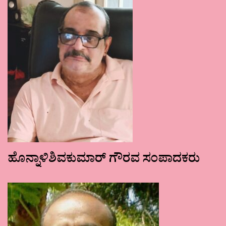
ಹೊನ್ನಾಳಿಶಿವಕುಮಾರ್ ಗೌರವ ಸಂಪಾದಕರು