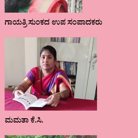
ಗಾಯತ್ರಿ ಸುಂಕದ ಉಪ ಸಂಪಾದಕರು
ಮಮತಾ ಕೆ.ಸಿ.