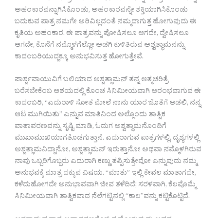
ಅಹಂಕಾರವನ್ನಾಗಿಸಿಕೊಂಡು, ಅಹಂಕಾರವನ್ನೇ ಶಕ್ತಿಯಾಗಿಸಿಕೊಂಡು
ಬದುಕುವ ಪಾತ್ರ ನಮಗೇ ಅರಿವಿಲ್ಲದಂತೆ ನಮ್ಮದಾಗುತ್ತ ಹೋಗುವುದು ಈ
ಕೃತಿಯ ಅಹಂಕಾರ. ಈ ಪಾತ್ರವನ್ನು ಪೋಷಿಸಲೂ ಆಗದೇ, ದ್ವೇಷಿಸಲೂ
ಆಗದೇ, ಕೊನೆಗೆ ನಮ್ಮೊಳಗೆಲ್ಲೋ ಅಡಗಿ ಕುಳಿತಿರುವ ಅಶ್ವತ್ಥಾಮನನ್ನು
ಕಾದಂಬರಿಯುದ್ದಕ್ಕೂ ಅನುಭವಿಸುತ್ತ ಹೋಗುತ್ತೇವೆ.
ಪಾರ್ಶ್ವವಾಯುವಿಗೆ ಬಲಿಯಾದ ಅಶ್ವತ್ಥಾಮನ್ ತನ್ನ ಆತ್ಮಚರಿತ್ರೆ
ಬರೆಸಬೇಕೆಂಬ ಆಶಯದಲ್ಲಿ ಕೊಂಚ ಸಿನಿಮೀಯವಾಗಿ ಆರಂಭವಾಗುವ ಈ
ಕಾದಂಬರಿ, “ಎದುರಾಳಿ ಸೋತ ಮೇಲೆ ನಾನು ಯಾರ ಜೊತೆಗೆ ಆಡಲಿ, ನನ್ನ
ಆಟ ಮುಗಿಯಿತು” ಎನ್ನುವ ಮಾತಿನಿಂದ ಅಲ್ಲೊಂದು ತಾತ್ವಿಕ
ವಾತಾವರಣವನ್ನು ಸೃಷ್ಟಿ ಮಾಡಿ, ಓದುಗ ಅಶ್ವತ್ಥಾಮನೊಂದಿಗೆ
ಮುಖಾಮುಖಿಯಾಗತೊಡಗುತ್ತಾನೆ. ಎದುರಾಗುವ ಪಾತ್ರಗಳಲ್ಲಿ, ದೃಶ್ಯಗಳಲ್ಲಿ
ಅಶ್ವತ್ಥಾಮನಿದ್ದಾನೋ, ಅಶ್ವತ್ಥಾಮನ್ ಇರುತ್ತಾನೋ ಅಥವಾ ನಮ್ಮೊಳಗಿರುವ
ನಾವು ಒಬ್ಬರಿಗೊಬ್ಬರು ಎದುರಾಗಿ ಕಣ್ಣು ತಪ್ಪಿಸುತ್ತೇವೋ ಎನ್ನುವುದು ನಮ್ಮ
ಅನುಭವಕ್ಕೆ ಮಾತ್ರ ದಕ್ಕುವ ವಿಷಯ. “ಮಾತು” ಇಲ್ಲಿ ಕೇವಲ ಮಾತಾಗದೇ,
ಕಳೆದುಹೋಗದೇ ಅನುಭಾವವಾಗಿ ಜೀವ ತಳೆದಿದೆ; ಸರಳವಾಗಿ, ಕೆಲವೊಮ್ಮೆ
ಸಿನಿಮೀಯವಾಗಿ ತಾತ್ವಿಕವಾದ ನೆಲೆಗಟ್ಟಿನಲ್ಲಿ “ಕಾಲ”ವನ್ನು ಕಟ್ಟಿಕೊಟ್ಟಿದೆ.