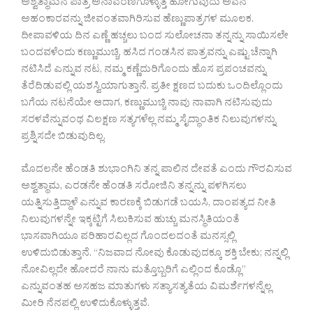
ಅಶ್ವತ್ಥಾಮನ ಪಾತ್ರ ಅನಾವರಣಗೊಳ್ಳುತ್ತ ಹೋಗುವುದು ಅವನ
ಅಹಂಕಾರವನ್ನು ಜೀವಂತವಾಗಿರಿಸುವ ಹೆಣ್ಣುಪಾತ್ರಗಳ ಮೂಲಕ.
ದೀಪಾವಳಿಯ ದಿನ ಎಣ್ಣೆ ಹಚ್ಚಲು ಬಂದ ಸುಲೋಚನಾ ತನ್ನನ್ನು ಸಾಯಿಸಲೇ
ಬಂದವಳೆಂದು ಕಣ್ಣುಮುಚ್ಚಿ, ಹಸಿದ ಗಂಡಸಿನ ಪಾತ್ರವನ್ನು ಎಷ್ಟು ಚೆನ್ನಾಗಿ
ನಟಿಸಿದೆ ಎನ್ನುವ ನಟ, ನಮ್ಮ ಕಣ್ಣೆದುರಿಗೊಂದು ಹೊಸ ಪ್ರಪಂಚವನ್ನು
ತೆರೆದಿಡುವಲ್ಲಿ ಯಶಸ್ವಿಯಾಗುತ್ತಾನೆ. ಪ್ರತೀ ಕ್ಷಣದ ಬದುಕು ಒಂದಿಲ್ಲೊಂದು
ಬಗೆಯ ನಟನೆಯೇ ಆದಾಗ, ಕಣ್ಣುಮುಚ್ಚಿ ನಾವು ನಾವಾಗಿ ನಟಿಸುವುದು
ಸರಳವೆನ್ನುವಂಥ ವಿಲಕ್ಷಣ ಸತ್ಯಗಳೆಲ್ಲ ನಮ್ಮ ಸೈದ್ಧಾಂತಿಕ ನಿಲುವುಗಳನ್ನು
ಪ್ರಶ್ನಿಸದೇ ಬಿಡುವುದಿಲ್ಲ.
ಮೊದಲನೇ ಹೆಂಡತಿ ಶುಭಾಂಗಿನಿ ತನ್ನ ಪಾಲಿನ ದೇವತೆ ಎಂದು ಗೌರವಿಸುವ
ಅಶ್ವತ್ಥಾಮ, ಎರಡನೇ ಹೆಂಡತಿ ಸರೋಜಿನಿ ತನ್ನನ್ನು ಪಳಗಿಸಲು
ಯತ್ನಿಸುತ್ತಿದ್ದಾಳೆ ಎನ್ನುವ ಕಾರಣಕ್ಕೆ ಬಿಡುಗಡೆ ಬಯಸಿ, ದಾಂಪತ್ಯದ ನೀತಿ
ನಿಲುವುಗಳನ್ನೇ ಇಕ್ಕಟ್ಟಿಗೆ ಸಿಲುಕಿಸುವ ಹುಚ್ಚು ಮನಸ್ಥಿತಿಯಂತೆ
ಭಾಸವಾಗಿಯೂ ಪರಿಹಾರವಿಲ್ಲದ ಗೊಂದಲದಂತೆ ಮನಸ್ಸಲ್ಲಿ
ಉಳಿದುಬಿಡುತ್ತಾನೆ. “ನಿಜವಾದ ನೋವು ಕೊಡುವುದಕ್ಕೂ ಶಕ್ತಿ ಬೇಕು; ನನ್ನಲ್ಲಿ
ನೋವಿಲ್ಲದೇ ಹೋದರೆ ನಾನು ಮತ್ತೊಬ್ಬರಿಗೆ ಎಲ್ಲಿಂದ ಕೊಡ್ಲೊ”
ಎನ್ನುವಂತಹ ಅಸಹಜ ಮಾತುಗಳು ಸತ್ಯಾಸತ್ಯತೆಯ ವಿಮರ್ಶೆಗಳನ್ನೆಲ್ಲ
ಮೀರಿ ನೆನಪಲ್ಲಿ ಉಳಿದುಕೊಳ್ಳುತ್ತವೆ.