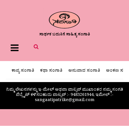
ಸಾರ್ಥಕ ಬದುಕಿಗೆ ಸಾಹಿತ್ಯ ಸಂಗಾತಿ
Menu
ಕಾವ್ಯ ಸಂಗಾತಿ
ಕಥಾ ಸಂಗಾತಿ
ಅನುವಾದ ಸಂಗಾತಿ
ಅಂಕಣ ಸಂಗಾ
ನಿಮ್ಮ ಲೇಖನಗಳನ್ನು ಇ-ಮೇಲ್ ಅಥವಾ ವಾಟ್ಸಪ್ ಮುಖಾಂತರ ನಮ್ಮ ಸಂಗತಿ
ವೆಬ್ಸೈಟ್ ಕಳಿಸಬಹುದು ವಾಟ್ಸಪ್‌ :- 9483261944, ಇಮೇಲ್ :-
sangaatipatrike@gmail.com