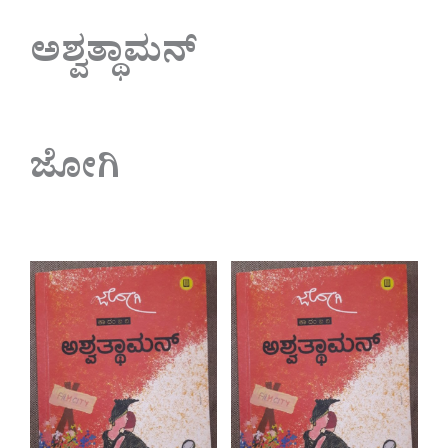
ಅಶ್ವತ್ಥಾಮನ್
ಜೋಗಿ