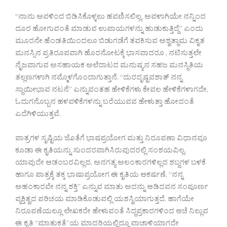
“ನಾನು ಅವಳಿಂದ ಬಿಡಿಸಿಕೊಳ್ಳಲು ಹವಣಿಸಲಿಲ್ಲ, ಅವಳಾಗಿಯೇ ನನ್ನಿಂದ
ದೂರ ಹೋಗುವಂತೆ ಮಾಡುವ ಉಪಾಯಗಳನ್ನು ಹುಡುಕುತ್ತಿದ್ದೆ” ಎಂದು
ಮೂರನೇ ಹೆಂಡತಿಯಿಂದಲೂ ಬಿಡುಗಡೆಗೆ ತವಕಿಸುವ ಅಶ್ವತ್ಥಾಮ ವಿಕೃತ
ಮನಸ್ಸಿನ ಪ್ರತಿರೂಪವಾಗಿ ಹೊರನೋಟಕ್ಕೆ ಭಾಸವಾದರೂ , ನಟಿಸುತ್ತಲೇ
ನೈಜವಾಗುವ ಅಸಹಾಯಕ ಅಲೆದಾಟದ ಮನುಷ್ಯನ ಸಹಜ ಮನಸ್ಥಿತಿಯ
ತಲ್ಲಣಗಳಾಗಿ ನಮ್ಮೊಳಗೊಂದಾಗುತ್ತಾನೆ. “ದುರದೃಷ್ಟವಶಾತ್ ನನ್ನ
ಸ್ಥಾಯೀಭಾವ ನಟನೆ” ಎನ್ನುವಂತಹ ಹೇಳಿಕೆಗಳು ಕೇವಲ ಹೇಳಿಕೆಗಳಾಗದೇ,
ಓದುಗನೊಬ್ಬನ ಹಳವಳಿಕೆಗಳನ್ನು ಬರೆಯುವವ ಹೇಳುತ್ತಾ ಹೋದಂತೆ
ಎದೆಗಿಳಿಯುತ್ತವೆ.
ಪಾತ್ರಗಳ ಸೃಷ್ಟಿಯ ಜೊತೆಗೆ ಭಾಷಪ್ರಯೋಗ ಮತ್ತು ನಿರೂಪಣಾ ವಿಧಾನವೂ
ಕೂಡಾ ಈ ಕೃತಿಯನ್ನು ಸುಂದರವಾಗಿಸಿರುವುದರಲ್ಲಿ ಸಂಶಯವಿಲ್ಲ.
ಯಾವುದೇ ಆಡಂಬರವಿಲ್ಲದ, ಅನಗತ್ಯ ಅಲಂಕಾರಗಳಿಲ್ಲದ ಶಬ್ದಗಳ ಬಳಕೆ
ಹಾಗೂ ಪಾತ್ರಕ್ಕೆ ತಕ್ಕ ಭಾಷಾಪ್ರಯೋಗ ಈ ಕೃತಿಯ ಆಕರ್ಷಣೆ. “ನನ್ನ
ಅಹಂಕಾರವೇ ನನ್ನ ಶಕ್ತಿ” ಎನ್ನುವ ಮಾತು ಅದನ್ನು ಆಡಿದವನ ಸಂಪೂರ್ಣ
ವ್ಯಕ್ತಿತ್ವದ ಪರಿಚಯ ಮಾಡಿಕೊಡುವಲ್ಲಿ ಯಶಸ್ವಿಯಾಗುತ್ತದೆ. ಹಾಗೆಯೇ
ನಿರೂಪಣೆಯಲ್ಲೂ ಲೇಖಕರೇ ಹೇಳುವಂತೆ ಸಿದ್ಧಪ್ರಕಾರಗಳಿಂದ ಆಚೆ ನಿಲ್ಲುವ
ಈ ಕೃತಿ “ಮಾತುಕತೆ”ಯ ಮಾದರಿಯಲ್ಲಿದ್ದೂ ವಾಚಾಳಿಯಾಗದೇ