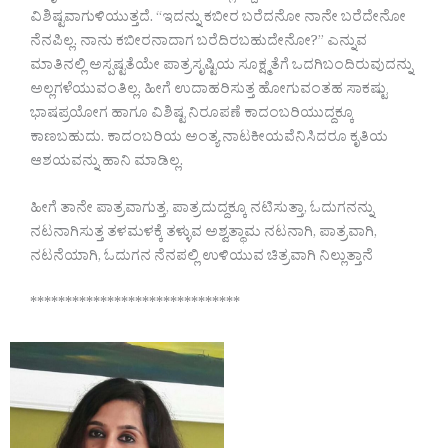
ವಿಶಿಷ್ಟವಾಗುಳಿಯುತ್ತದೆ. “ಇದನ್ನು ಕಬೀರ ಬರೆದನೋ ನಾನೇ ಬರೆದೇನೋ
ನೆನಪಿಲ್ಲ. ನಾನು ಕಬೀರನಾದಾಗ ಬರೆದಿರಬಹುದೇನೋ?” ಎನ್ನುವ
ಮಾತಿನಲ್ಲಿ ಅಸ್ಪಷ್ಟತೆಯೇ ಪಾತ್ರಸೃಷ್ಟಿಯ ಸೂಕ್ಷ್ಮತೆಗೆ ಒದಗಿಬಂದಿರುವುದನ್ನು
ಅಲ್ಲಗಳೆಯುವಂತಿಲ್ಲ. ಹೀಗೆ ಉದಾಹರಿಸುತ್ತ ಹೋಗುವಂತಹ ಸಾಕಷ್ಟು
ಭಾಷಪ್ರಯೋಗ ಹಾಗೂ ವಿಶಿಷ್ಟ ನಿರೂಪಣೆ ಕಾದಂಬರಿಯುದ್ದಕ್ಕೂ
ಕಾಣಬಹುದು. ಕಾದಂಬರಿಯ ಅಂತ್ಯ ನಾಟಕೀಯವೆನಿಸಿದರೂ ಕೃತಿಯ
ಆಶಯವನ್ನು ಹಾನಿ ಮಾಡಿಲ್ಲ.
ಹೀಗೆ ತಾನೇ ಪಾತ್ರವಾಗುತ್ತ, ಪಾತ್ರದುದ್ದಕ್ಕೂ ನಟಿಸುತ್ತಾ, ಓದುಗನನ್ನು
ನಟನಾಗಿಸುತ್ತ ತಳಮಳಕ್ಕೆ ತಳ್ಳುವ ಅಶ್ವತ್ಥಾಮ ನಟನಾಗಿ, ಪಾತ್ರವಾಗಿ,
ನಟನೆಯಾಗಿ, ಓದುಗನ ನೆನಪಲ್ಲಿ ಉಳಿಯುವ ಚಿತ್ರವಾಗಿ ನಿಲ್ಲುತ್ತಾನೆ
******************************