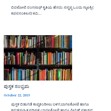
ಬಿದಲೋಟಿ ರಂಗನಾಥ್ ಕೃತಿಯ ಹೆಸರು: ನನ್ನಪ್ಪ ಒಂದು ಗ್ಯಾಲಕ್ಸಿ (
ಕವನಸಂಕಲನ) ಕವಿ:…
ಪುಸ್ತಕ ಸಂಭ್ರಮ
October 22, 2019
ಪುಸ್ತಕ ಬಿಡುಗಡೆ ಕಾವ್ಯಕಂದೀಲು ಬಳಗ,ಬಾಗಲಕೋಟೆ ಹಾಗೂ