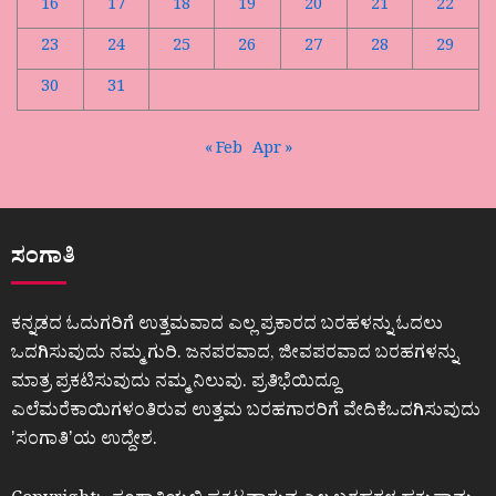
16
17
18
19
20
21
22
23
24
25
26
27
28
29
30
31
« Feb
Apr »
ಸಂಗಾತಿ
ಕನ್ನಡದ ಓದುಗರಿಗೆ ಉತ್ತಮವಾದ ಎಲ್ಲ ಪ್ರಕಾರದ ಬರಹಳನ್ನು ಓದಲು
ಒದಗಿಸುವುದು ನಮ್ಮ ಗುರಿ. ಜನಪರವಾದ, ಜೀವಪರವಾದ ಬರಹಗಳನ್ನು
ಮಾತ್ರ ಪ್ರಕಟಿಸುವುದು ನಮ್ಮ ನಿಲುವು. ಪ್ರತಿಭೆಯಿದ್ದೂ
ಎಲೆಮರೆಕಾಯಿಗಳಂತಿರುವ ಉತ್ತಮ ಬರಹಗಾರರಿಗೆ ವೇದಿಕೆಒದಗಿಸುವುದು
ʼಸಂಗಾತಿʼಯ ಉದ್ದೇಶ.