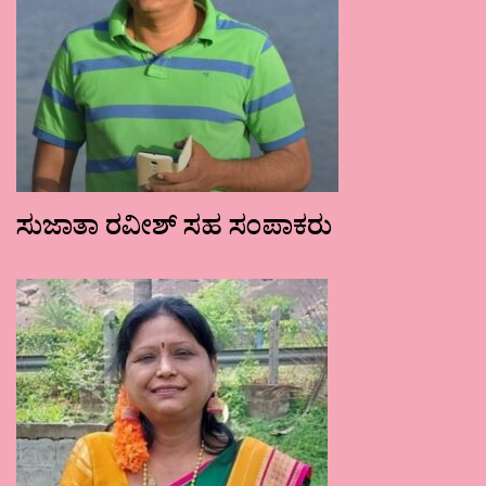
ಸುಜಾತಾ ರವೀಶ್ ಸಹ ಸಂಪಾಕರು