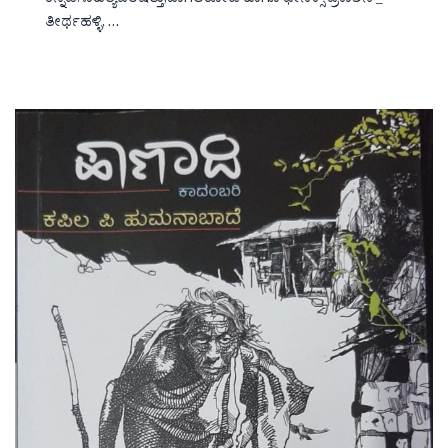
ಕನ್ನಡಸಾಹಿತ್ಯಪರಿಷತ್ತು,ಬಾಗಲಕೋಟೆ ಹಾಗೂ ಫೀನಿಕ್ಸ್ ಪ್ರಕಾಶನ’_
ತೀರ್ಥಹಳ್ಳಿ, …