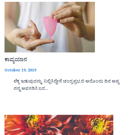
ಕಾವ್ಯಯಾನ
October 19, 2019
ಲೆಕ್ಕ ಇಡುವುದನ್ನು ನಿಲ್ಲಿಸಿದ್ದೇನೆ ಚಂದ್ರಪ್ರಭ.ಬಿ ಅದೊಂದು ದಿನ ಅಪ್ಪ
ನನ್ನ ಅವಸರಿಸಿ ಬರ…