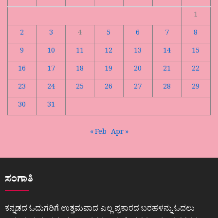
1
2
3
4
5
6
7
8
9
10
11
12
13
14
15
16
17
18
19
20
21
22
23
24
25
26
27
28
29
30
31
« Feb
Apr »
ಸಂಗಾತಿ
ಕನ್ನಡದ ಓದುಗರಿಗೆ ಉತ್ತಮವಾದ ಎಲ್ಲ ಪ್ರಕಾರದ ಬರಹಳನ್ನು ಓದಲು