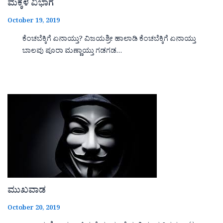
ಮಕ್ಕಳ ವಿಭಾಗ
October 19, 2019
ಕೆಂಚಬೆಕ್ಕಿಗೆ ಏನಾಯ್ತು? ವಿಜಯಶ್ರೀ ಹಾಲಾಡಿ ಕೆಂಚಬೆಕ್ಕಿಗೆ ಏನಾಯ್ತು
ಬಾಲವು ಪೂರಾ ಮಣ್ಣಾಯ್ತು ಗಡಗಡ…
ಮುಖವಾಡ
October 20, 2019