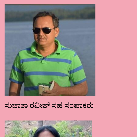
ಸುಜಾತಾ ರವೀಶ್ ಸಹ ಸಂಪಾಕರು