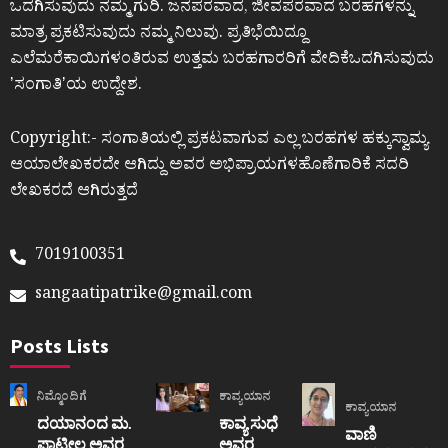
ಒದಗಿಸುವುದು ನಮ್ಮ ಗುರಿ. ಜನಪರವಾದ, ಜೀವಪರವಾದ ಬರಹಗಳನ್ನು
ಮಾತ್ರ ಪ್ರಕಟಿಸುವುದು ನಮ್ಮ ನಿಲುವು. ಪ್ರತಿಭೆಯಿದ್ದೂ
ಎಲೆಮರೆಕಾಯಿಗಳಂತಿರುವ ಉತ್ತಮ ಬರಹಗಾರರಿಗೆ ವೇದಿಕೆಒದಗಿಸುವುದು
ʼಸಂಗಾತಿʼಯ ಉದ್ದೇಶ.
Copyright:- ಸಂಗಾತಿಯಲ್ಲಿ ಪ್ರಕಟವಾಗುವ ಎಲ್ಲ ಬರಹಗಳ ಹಕ್ಕುಸ್ವಾಮ್ಯ
ಆಯಾಲೇಖಕರದೇ ಆಗಿದ್ದು ಅವರ ಅಭಿಪ್ರಾಯಗಳಹೊಣೆಗಾರಿಕೆ ಸದರಿ
ಲೇಖಕರದೆ ಆಗಿರುತ್ತದೆ
7019100351
sangaatipatrike@gmail.com
Posts Lists
ನಿಮ್ಮೊಂದಿಗೆ
ಕಾವ್ಯಯಾನ
ಕಾವ್ಯಯಾನ
ದಯಾನಂದ ಮ.
ಕಾವ್ಯ ಸುಧೆ
ವಾಣಿ
ಪಾಟೀಲ ಅವರ
ಅವರ