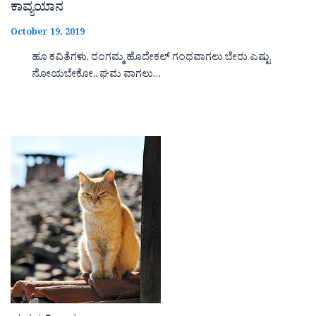
ಕಾವ್ಯಯಾನ
October 19, 2019
ಹೂ ಕವಿತೆಗಳು. ರಂಗಮ್ಮ ಹೊದೇಕಲ್ ಗಂಧವಾಗಲು ಬೇರು ಎಷ್ಟು
ನೋಯಬೇಕೋ.. ಘಮ ವಾಗಲು…