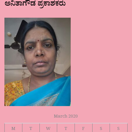
ಅನಿತಾಗೌಡ ಪ್ರಕಾಶಕರು
March 2020
M
T
W
T
F
S
S