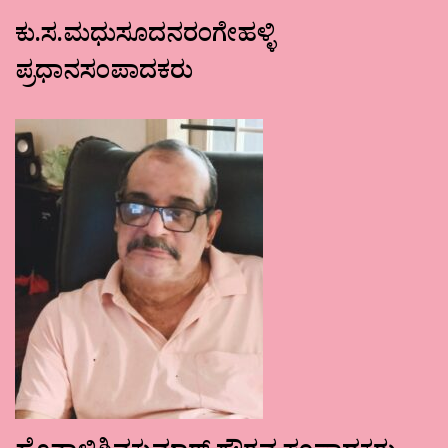
ಕು.ಸ.ಮಧುಸೂದನರಂಗೇಹಳ್ಳಿ
ಪ್ರಧಾನಸಂಪಾದಕರು