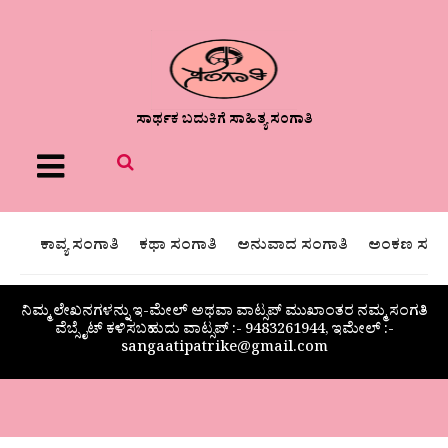
ಸಾರ್ಥಕ ಬದುಕಿಗೆ ಸಾಹಿತ್ಯ ಸಂಗಾತಿ
Menu
ಕಾವ್ಯ ಸಂಗಾತಿ
ಕಥಾ ಸಂಗಾತಿ
ಅನುವಾದ ಸಂಗಾತಿ
ಅಂಕಣ ಸಂಗಾ
ನಿಮ್ಮ ಲೇಖನಗಳನ್ನು ಇ-ಮೇಲ್ ಅಥವಾ ವಾಟ್ಸಪ್ ಮುಖಾಂತರ ನಮ್ಮ ಸಂಗತಿ
ವೆಬ್ಸೈಟ್ ಕಳಿಸಬಹುದು ವಾಟ್ಸಪ್‌ :- 9483261944, ಇಮೇಲ್ :-
sangaatipatrike@gmail.com