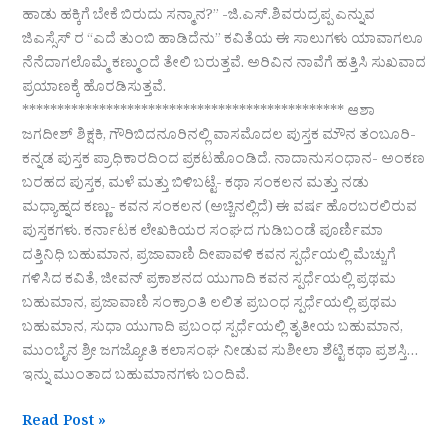
ಹಾಡು ಹಕ್ಕಿಗೆ ಬೇಕೆ ಬಿರುದು ಸನ್ಮಾನ?” -ಜಿ.ಎಸ್.ಶಿವರುದ್ರಪ್ಪ ಎನ್ನುವ
ಜಿಎಸ್ಸೆಸ್ ರ “ಎದೆ ತುಂಬಿ ಹಾಡಿದೆನು” ಕವಿತೆಯ ಈ ಸಾಲುಗಳು ಯಾವಾಗಲೂ
ನೆನೆದಾಗಲೊಮ್ಮೆ ಕಣ್ಮುಂದೆ ತೇಲಿ ಬರುತ್ತವೆ. ಅರಿವಿನ ನಾವೆಗೆ ಹತ್ತಿಸಿ ಸುಖವಾದ
ಪ್ರಯಾಣಕ್ಕೆ ಹೊರಡಿಸುತ್ತವೆ.
********************************************** ಆಶಾ
ಜಗದೀಶ್ ಶಿಕ್ಷಕಿ, ಗೌರಿಬಿದನೂರಿನಲ್ಲಿ ವಾಸಮೊದಲ ಪುಸ್ತಕ ಮೌನ ತಂಬೂರಿ-
ಕನ್ನಡ ಪುಸ್ತಕ ಪ್ರಾಧಿಕಾರದಿಂದ ಪ್ರಕಟಹೊಂಡಿದೆ. ನಾದಾನುಸಂಧಾನ- ಅಂಕಣ
ಬರಹದ ಪುಸ್ತಕ, ಮಳೆ ಮತ್ತು ಬಿಳಿಬಟ್ಟೆ- ಕಥಾ ಸಂಕಲನ ಮತ್ತು ನಡು
ಮಧ್ಯಾಹ್ನದ ಕಣ್ಣು- ಕವನ ಸಂಕಲನ (ಅಚ್ಚಿನಲ್ಲಿದೆ) ಈ ವರ್ಷ ಹೊರಬರಲಿರುವ
ಪುಸ್ತಕಗಳು. ಕರ್ನಾಟಕ ಲೇಖಕಿಯರ ಸಂಘದ ಗುಡಿಬಂಡೆ ಪೂರ್ಣಿಮಾ
ದತ್ತಿನಿಧಿ ಬಹುಮಾನ, ಪ್ರಜಾವಾಣಿ ದೀಪಾವಳಿ ಕವನ ಸ್ಪರ್ಧೆಯಲ್ಲಿ ಮೆಚ್ಚುಗೆ
ಗಳಿಸಿದ ಕವಿತೆ, ಜೀವನ್ ಪ್ರಕಾಶನದ ಯುಗಾದಿ ಕವನ ಸ್ಪರ್ಧೆಯಲ್ಲಿ ಪ್ರಥಮ
ಬಹುಮಾನ, ಪ್ರಜಾವಾಣಿ ಸಂಕ್ರಾಂತಿ ಲಲಿತ ಪ್ರಬಂಧ ಸ್ಪರ್ಧೆಯಲ್ಲಿ ಪ್ರಥಮ
ಬಹುಮಾನ, ಸುಧಾ ಯುಗಾದಿ ಪ್ರಬಂಧ ಸ್ಪರ್ಧೆಯಲ್ಲಿ ತೃತೀಯ ಬಹುಮಾನ,
ಮುಂಬೈನ ಶ್ರೀ ಜಗಜ್ಯೋತಿ ಕಲಾಸಂಘ ನೀಡುವ ಸುಶೀಲಾ ಶೆಟ್ಟಿ ಕಥಾ ಪ್ರಶಸ್ತಿ…
ಇನ್ನು ಮುಂತಾದ ಬಹುಮಾನಗಳು ಬಂದಿವೆ.
Read Post »