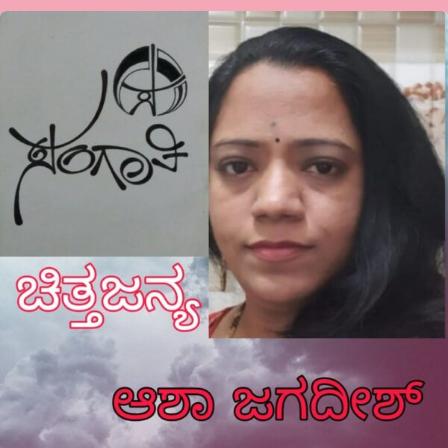
ಸಿಕ್ಕಿರುವ
ಬದುಕಿಗೆ
ಕೃತಜ್ಞರಾಗಿರಬೇಕಿದೆ