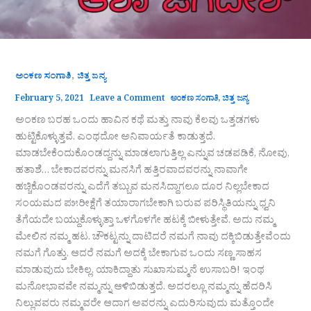
,
ಅಂಕಣ ಸಂಗಾತಿ
ಚಿತ್ತ ಜನ್ಯ
February 5, 2021
Leave a Comment
ಅಂಕಣ ಸಂಗಾತಿ
,
ಚಿತ್ತ ಜನ್ಯ
ಅಂಕಣ ಬರಹ ಒಂದು ಹಾವಿನ ಕಥೆ ಮತ್ತು ನಾವು ಕೆಲವು ಒತ್ತಡಗಳು
ಹುಟ್ಟಿಕೊಳ್ಳುತ್ತವೆ. ಎಂಥದೋ ಅನಿವಾರ್ಯತೆ ಕಾಡುತ್ತದೆ.
ಮಾಡಬೇಕೆಂದುಕೊಂಡದ್ದನ್ನು ಮಾಡಲಾಗುತ್ತಿಲ್ಲ ಎನ್ನುವ ಚಡಪಡಿಕೆ, ನೋವು,
ಹತಾಶೆ… ಬೇಕಾದವರನ್ನು ಮನಸಿಗೆ ಹತ್ತಿರವಾದವರನ್ನು ನಾವಾಗೇ
ಹಚ್ಚಿಕೊಂಡವರನ್ನು ಎದೆಗೆ ತಬ್ಬುವ ಮನಸಿದ್ದಾಗಲೂ ದೂರ ನಿಲ್ಲಬೇಕಾದ
ಸಂಯಮದ ಪ೫ರೀಕ್ಷೆಗೆ ತಯಾರಾಗಬೇಕಾಗಿ ಬರುವ ಪರಿಸ್ಥಿತಿಯನ್ನು ಧ್ವನಿ
ತೆಗೆಯದೇ ಬಯ್ದುಕೊಳ್ಳುತ್ತಾ ಒಳಗೊಳಗೇ ಹಟಕ್ಕೆ ಬೀಳುತ್ತೇವೆ. ಅದು ನಮ್ಮ
ಮೇಲಿನ ನಮ್ಮ ಹಟ. ಚೌಕಟ್ಟನ್ನು ದಾಟಿದರೆ ನಮಗೆ ನಾವು ದಕ್ಕಿಬಿಡುತ್ತೇವೆಂದು
ನಮಗೆ ಗೊತ್ತು. ಆದರೆ ನಮಗೆ ಅದಕ್ಕೆ ಬೇಕಾಗುವ ಒಂದು ಸಣ್ಣ ಸಾಹಸ
ಮಾಡುವುದು ಬೇಕಿಲ್ಲ. ಯಾಕಿದ್ದಾತು ಸುಖಾಸುಮ್ಮನೆ ಉಸಾಬರಿ! ಇಂಥ
ಮನೋಭಾವವೇ ನಮ್ಮನ್ನು ಆಳಿಬಿಡುತ್ತದೆ. ಅದರಲ್ಲೂ ನಮ್ಮನ್ನು ಹೆದರಿಸಿ
ನಿಲ್ಲುವವರು ನಮ್ಮವರೇ ಆದಾಗ ಅವರನ್ನು ಎದುರಿಸುವುದು ಮತ್ತೊಂದೇ