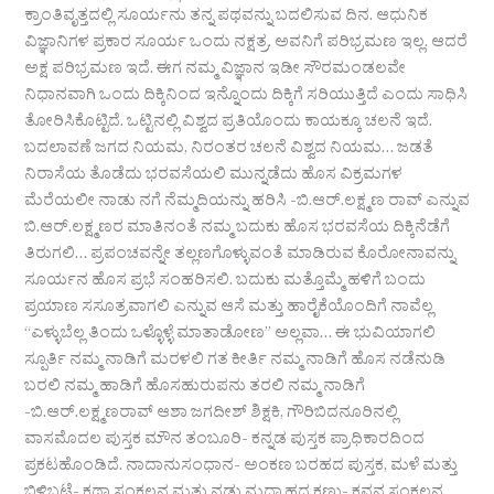
ಕ್ರಾಂತಿವೃತ್ತದಲ್ಲಿ ಸೂರ್ಯನು ತನ್ನ ಪಥವನ್ನು ಬದಲಿಸುವ ದಿನ. ಆಧುನಿಕ
ವಿಜ್ಞಾನಿಗಳ ಪ್ರಕಾರ ಸೂರ್ಯ ಒಂದು ನಕ್ಷತ್ರ. ಅವನಿಗೆ ಪರಿಭ್ರಮಣ ಇಲ್ಲ. ಆದರೆ
ಅಕ್ಷ ಪರಿಭ್ರಮಣ ಇದೆ. ಈಗ ನಮ್ಮ ವಿಜ್ಞಾನ ಇಡೀ ಸೌರಮಂಡಲವೇ
ನಿಧಾನವಾಗಿ ಒಂದು ದಿಕ್ಕಿನಿಂದ ಇನ್ನೊಂದು ದಿಕ್ಕಿಗೆ ಸರಿಯುತ್ತಿದೆ ಎಂದು ಸಾಧಿಸಿ
ತೋರಿಸಿಕೊಟ್ಟಿದೆ. ಒಟ್ಟಿನಲ್ಲಿ ವಿಶ್ವದ ಪ್ರತಿಯೊಂದು ಕಾಯಕ್ಕೂ ಚಲನೆ ಇದೆ.
ಬದಲಾವಣೆ ಜಗದ ನಿಯಮ, ನಿರಂತರ ಚಲನೆ ವಿಶ್ವದ ನಿಯಮ… ಜಡತೆ
ನಿರಾಸೆಯ ತೊಡೆದು ಭರವಸೆಯಲಿ ಮುನ್ನಡೆದು ಹೊಸ ವಿಕ್ರಮಗಳ
ಮೆರೆಯಲೀ ನಾಡು ನಗೆ ನೆಮ್ಮದಿಯನ್ನು ಹರಿಸಿ -ಬಿ.ಆರ್.ಲಕ್ಷ್ಮಣ ರಾವ್ ಎನ್ನುವ
ಬಿ.ಆರ್.ಲಕ್ಷ್ಮಣರ ಮಾತಿನಂತೆ ನಮ್ಮ ಬದುಕು ಹೊಸ ಭರವಸೆಯ ದಿಕ್ಕಿನೆಡೆಗೆ
ತಿರುಗಲಿ… ಪ್ರಪಂಚವನ್ನೇ ತಲ್ಲಣಗೊಳ್ಳುವಂತೆ ಮಾಡಿರುವ ಕೊರೋನಾವನ್ನು
ಸೂರ್ಯನ ಹೊಸ ಪ್ರಭೆ ಸಂಹರಿಸಲಿ. ಬದುಕು ಮತ್ತೊಮ್ಮೆ ಹಳಿಗೆ ಬಂದು
ಪ್ರಯಾಣ ಸಸೂತ್ರವಾಗಲಿ ಎನ್ನುವ ಆಸೆ ಮತ್ತು ಹಾರೈಕೆಯೊಂದಿಗೆ ನಾವೆಲ್ಲ
“ಎಳ್ಳುಬೆಲ್ಲ ತಿಂದು ಒಳ್ಳೊಳ್ಳೆ ಮಾತಾಡೋಣ” ಅಲ್ಲವಾ… ಈ ಭುವಿಯಾಗಲಿ
ಸ್ಪೂರ್ತಿ ನಮ್ಮ ನಾಡಿಗೆ ಮರಳಲಿ ಗತ ಕೀರ್ತಿ ನಮ್ಮ ನಾಡಿಗೆ ಹೊಸ ನಡೆನುಡಿ
ಬರಲಿ ನಮ್ಮ ಹಾಡಿಗೆ ಹೊಸಹುರುಪನು ತರಲಿ ನಮ್ಮ ನಾಡಿಗೆ
-ಬಿ.ಆರ್.ಲಕ್ಷ್ಮಣರಾವ್ ಆಶಾ ಜಗದೀಶ್ ಶಿಕ್ಷಕಿ, ಗೌರಿಬಿದನೂರಿನಲ್ಲಿ
ವಾಸಮೊದಲ ಪುಸ್ತಕ ಮೌನ ತಂಬೂರಿ- ಕನ್ನಡ ಪುಸ್ತಕ ಪ್ರಾಧಿಕಾರದಿಂದ
ಪ್ರಕಟಹೊಂಡಿದೆ. ನಾದಾನುಸಂಧಾನ- ಅಂಕಣ ಬರಹದ ಪುಸ್ತಕ, ಮಳೆ ಮತ್ತು