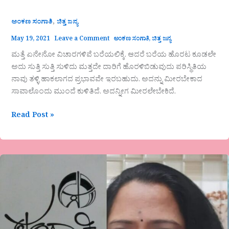
,
ಅಂಕಣ ಸಂಗಾತಿ
ಚಿತ್ತ ಜನ್ಯ
May 19, 2021
Leave a Comment
ಅಂಕಣ ಸಂಗಾತಿ
,
ಚಿತ್ತ ಜನ್ಯ
ಮತ್ತೆ ಏನೇನೋ ವಿಚಾರಗಳಿವೆ ಬರೆಯಲಿಕ್ಕೆ. ಆದರೆ ಬರೆಯ ಹೊರಟ ಕೂಡಲೇ
ಅದು ಸುತ್ತಿ ಸುತ್ತಿ ಸುಳಿದು ಮತ್ತದೇ ದಾರಿಗೆ ಹೊರಳಿಬಿಡುವುದು ಪರಿಸ್ಥಿತಿಯ
ನಾವು ತಳ್ಳಿ ಹಾಕಲಾಗದ ಪ್ರಭಾವವೇ ಇರಬಹುದು. ಅದನ್ನು ಮೀರಬೇಕಾದ
ಸಾವಾಲೊಂದು ಮುಂದೆ ಕುಳಿತಿದೆ. ಅದನ್ನೀಗ ಮೀರಲೇಬೇಕಿದೆ.
Read Post »