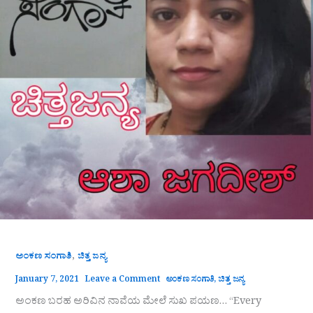
,
ಅಂಕಣ ಸಂಗಾತಿ
ಚಿತ್ತ ಜನ್ಯ
January 7, 2021
Leave a Comment
ಅಂಕಣ ಸಂಗಾತಿ
,
ಚಿತ್ತ ಜನ್ಯ
ಅಂಕಣ ಬರಹ ಅರಿವಿನ ನಾವೆಯ ಮೇಲೆ ಸುಖ ಪಯಣ… “Every