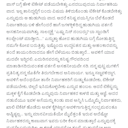
ಪಾಸ್ ಬಗ್ಗೆ ಹೇಳಿ ಟಿಕೇಟ್ ಪಡೆಯಬೇಕಿತ್ತು ಎನದಬುವುದಯ ನಿರ್ವಾಹಕಿಯ
ವಾದ. ಇಲ್ಲ ತಾನಿದ್ದಲ್ಲಿಗೆ ಬಂದು ವಿಷಯ ತಿಳಿದುಕೊಂಡು ಟಿಕೇಟ್ ಕೊಡಬೇಕಿತ್ತು
ಎನ್ನುವುದು ಆ ಹುಡುಗಿಯ ವಾದ. ಆದರೆ ಕನಿಷ್ಟ ವಯಸ್ಸಿಗೂ ಬೆಲೆ ಕೊಡದೆ
ನಿರ್ವಾಹಕಿಯ ಬಳಿ ಹೇಗೆಂದರೆ ಹಾಗೆ ಜಗಳಕ್ಕಿಳಿದಿದ್ದ ಹುಡುಗಿಯ ವರ್ತನೆ
ಅಸಹನೀಯವಾಗಿತ್ತು. ಸಾಲದ್ದಕ್ಕೆ “ಎಷ್ಟು ನಿನ್ ನಂಬರ್ರು? ಬಾ ಸ್ಟಾಂಡಿಗೆ
ಕಂಪ್ಲೇಂಟ್ ಮಾಡ್ತೀನಿ…” ಎನ್ನುತ್ತಾ ಹೋದ ಹುಡುಗಿಯ ಬಗ್ಗೆ ನೋಡುತ್ತಿದ್ದ
ನಮಗೇ ಕೋಪ ಬರುತ್ತಿತ್ತು. ಇಷ್ಟೊಂದು ಉದ್ಧಟತನ ಮತ್ತು ಅಹಂಕಾರವನ್ನು
ತಂದೆ ತಾಯಂದಿರಾದರೂ ಹೇಗೆ ಬೆಳೆಯಲು ಬಿಡುತ್ತಾರೆ… ಅವಳಿಗೆ ಯಾವ
ಮದವೇ ಇದ್ದಿರಲಿ, ಎದುರಿನವರನ್ನು ಕನಿಷ್ಟ ಗೌರವದಿಂದ
ಮಾತಾಡಿಸದಿರುವಂತಹ ವರ್ತನೆ ಅಸಹನೀಯವೇ ಸರಿ. ನನ್ನ ಪುಟ್ಟ ಮಗಳಿಗೆ
ಪ್ರತಿನಿತ್ಯ ನನ್ನ ಜೊತೆಗೇ ತಿರುಗಬೇಕಾದ ಅನಿವಾರ್ಯ. ಇನ್ನೂ ಸಣ್ಣವಳಿದ್ದಾಗ,
ಅವಳಿಗೆ ಅದೆಂಥದೋ ತಾನೇ ನಿರ್ವಾಹಕರಿಗೆ ದುಡ್ಡು ಕೊಡಬೇಕು, ಟಿಕೇಟ್
ಪಡೆಯಬೇಕು, ಚಿಲ್ಲರೆ ಇಸಿದುಕೊಳ್ಳಬೇಕು ಎನ್ನುವ ಹಂಬಲ. ಆದರೆ ಟಿಕೆಟ್ಟನ್ನು
ಮಕ್ಕಳ ಕೈಗೆ ಕೊಡಬೇಡಿ ಎನ್ನುವುದು ನಿರ್ವಾಹಕರ ಕಾಳಜಿ ಮತ್ತು ಆಜ್ಞೆ. ಅದರ
ನಡುವೆಯೂ ಇವಳ ಆಸೆಯನ್ನು ಕಂಡು ಪಾಪ ಅನ್ನಿಸಿ ಒಮ್ಮೊಮ್ಮೆ ನಿರ್ವಾಹಕರು,
ಖಾಲಿ ಟಿಕೆಟ್ ಹೊಡೆದು ಅವಳ ಕೈಗಿಟ್ಟಾಗ ಅವಳಿಗಾಗುತ್ತಿದ್ದ ಸಂಭ್ರಮವಂತೂ
ಅಷ್ಟಿಷ್ಟಲ್ಲ… ಇನ್ನು ಮಾನವೀಯತೆಯೇ ಮೈವೆತ್ತಂತೆ ಇರುವ ಅದೆಷ್ಟೋ
ನಿರ್ವಾಹಕರನ್ನು ಕಾಣುವಾಗ ಇವರು ಬರೀ ಕೆಲಸ ಮಾಡುತ್ತಾರೆ ಎನ್ನುವುದಕ್ಕೆ