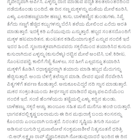
ನೈವೇದ್ಯವಾಗಿ ಅರ್ಪಿಸಿ, ಎಳ್ಳನ್ನು ದಾನ ಮಾಡುವ ಪದ್ಧತಿ ತಲತಲಾಂತರದಿಂದ
ನಡೆದುಕೊಂಡು ಬಂದಿದೆ. ಈ ದಿನ ಸಣ್ಣ ಮಕ್ಕಳನ್ನು ಮಣೆಯ ಮೇಲೆ ಕೂರಿಸಿ,
ಎಳ್ಳು, ಎಲಚಿಹಣ್ಣು(ಬಾರೀ ಹಣ್ಣು), ಕಾಸು, ಬಾಳೆಹಣ್ಣಿನ ತುಂಡುಗಳು, ಸಿಪ್ಪೆ
ತೆಗೆದು ಸಣ್ಣಗೆ ಹೆಚ್ಚಿದ ಕಬ್ಬುಗಳನ್ನು ಬೆರೆಸಿ ತಲೆಯ ಮೇಲಿಂದ ಎರೆದು ಆರತಿ
ಮಾಡುತ್ತಾರೆ. ಇದಕ್ಕೆ ಕರಿ ಎರೆಯುವುದು ಎನ್ನುತ್ತಾರೆ. ಹಬ್ಬದ ಸಂತಸದೊಂದಿಗೆ
ಮಕ್ಕಳ ಹಟಮಾರಿತನ, ತುಂಟತನ ಕಡಿಮೆಯಾಗುತ್ತದೆ ಎನ್ನುವ ನಂಬಿಕೆ ಇದೆ
ಇದರ ಹಿಂದೆ. ಸೃಜನಾತ್ಮಕವಾಗಿರುವವರು ಸಕ್ಕರೆಯಿಂದ ತಯಾರಿಸಿದ ಕುಸುರು
ಕುಸುರಾಗಿರುವ ಎಳ್ಳನ್ನು (ಕುಸುರೆಳ್ಳು) ರಟ್ಟಿನ ಮೇಲೆ ಅಂಟಿಸಿ, ಬಳೆ, ಕಿರೀಟ,
ಸೊಂಟದಪಟ್ಟಿ, ಕಾಲಿಗೆ ಗೆಜ್ಜೆ, ಕೊಳಲು, ಸರ ಹೀಗೆ ಎಲ್ಲವನ್ನೂ ತಯಾರಿಸಿ
ಮಕ್ಕಳಿಗೆ ತೊಡಿಸಿ ರಧಾಕೃಷ್ಣರನ್ನಾಗಿ ತಯಾರು ಮಾಡಿ ಹಬ್ಬದ ಮೆರುಗನ್ನು
ಹೆಚ್ಚಿಸುತ್ತಾರೆ. ಅಂದು ಬೆಳಗ್ಗೆ ತಲೆಸ್ನಾನ ಮಾಡಿ, ದೇವರ ಪೂಜೆ ನೆರವೇರಿಸಿ
ಪಿತೃಗಳಿಗೆ ತರ್ಪಣ ಕೊಡುತ್ತಾರೆ. ಅನುಕೂಲವಿದ್ದರೆ ನದಿ ಸ್ನಾನ ಮಾಡುತ್ತಾರೆ.
ಮಕರ ಸಂಕ್ರಂತಿಯಂದು ತೀರ್ಥಸ್ನಾನ ಮಾಡಿದರೆ ಪುಣ್ಯ ಫಲವಿದೆಯೆಂಬ
ನಂಬಿಕೆ ಇದೆ. ಸಂಜೆ ಹೆಂಗಳೆಯರು ತಟ್ಟೆಯಲ್ಲಿ ಎಳ್ಳು, ಕಬ್ಬಿನ ತುಂಡು,
ಬಾಳೆಹಣ್ಣು, ಸಕ್ಕರೆ ಅಚ್ಚು, ತಾಂಬೂಲ ಸಹಿತ ಮನೆ ಮನೆಗೂ ಹಂಚಿ ಬರುತ್ತಾರೆ.
ಭಾಗವತದಲ್ಲಿ ಕೃಷ್ಣ ಬಲರಾಮರು ಈ ದಿನ ಮಥುರಾಕ್ಕೆ ಬಂದು ಕಂಸನನ್ನು
ಕೊಂದರು ಎಂಬುದಾಗಿ ಬರುತ್ತದೆ. ನಿರಂತರ ಸೃಷ್ಟಿಯ ತಿಗುರಿ ಸೂರ್ಯ
ಆಡಿಸುವ ಬುಗುರಿ ಭ್ರಮಣಲೋಲೆ ಸಂಕ್ರಮಣಶೀಲೆ ನಿತ್ಯನೂತನೆ ಧರಿತ್ರಿ
-ಬಿ.ಆರ್.ಲಕ್ಷ್ಮಣ ರಾವ್ ವೈಜ್ಞಾನಿಕವಾಗಿ ನೋಡುವುದಾದರೆ ಇಂದಿನ ಈ ದಿನ