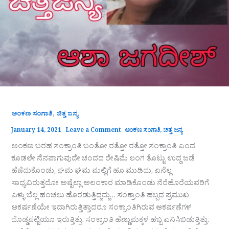
,
ಅಂಕಣ ಸಂಗಾತಿ
ಚಿತ್ತ ಜನ್ಯ
January 14, 2021
Leave a Comment
ಅಂಕಣ ಸಂಗಾತಿ
,
ಚಿತ್ತ ಜನ್ಯ
ಅಂಕಣ ಬರಹ ಸಂಕ್ರಾಂತಿ ಬಂತೋ ರತ್ತೋ ರತ್ತೋ ಸಂಕ್ರಾಂತಿ ಎಂದ
ಕೂಡಲೇ ನೆನಪಾಗುವುದೇ ಚಂದದ ರೇಷಿಮೆ ಲಂಗ ತೊಟ್ಟು ಉದ್ದ ಜಡೆ
ಹೆಣೆದುಕೊಂಡು, ಘಮ ಘಮ ಮಲ್ಲಿಗೆ ಹೂ ಮುಡಿದು, ಏನೆಲ್ಲ
ಸಾಧ್ಯವಿರುತ್ತದೋ ಅಷ್ಟೆಲ್ಲಾ ಅಲಂಕಾರ ಮಾಡಿಕೊಂಡು ನೆರೆಹೊರೆಯವರಿಗೆ
ಎಳ್ಳು ಬೆಲ್ಲ ಹಂಚಲು ಹೊರಡುತ್ತಿದ್ದದ್ದು… ಸಂಕ್ರಾಂತಿ ಹಬ್ಬದ ಪ್ರಮುಖ
ಆಕರ್ಷಣೆಯೇ ಇದಾಗಿರುತ್ತಿತ್ತಾದರೂ ಸಂಕ್ರಾಂತಿಗಿರುವ ಆಕರ್ಷಣೆಗಳ
ದೊಡ್ಡಪಟ್ಟಿಯೂ ಇರುತ್ತಿತ್ತು. ಸಂಕ್ರಾಂತಿ ಹೆಣ್ಣುಮಕ್ಕಳ ಹಬ್ಬ ಎನಿಸಿಬಿಡುತ್ತಿತ್ತು.