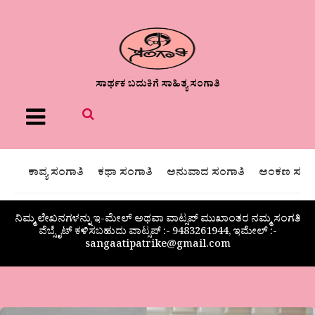
ಸಾರ್ಥಕ ಬದುಕಿಗೆ ಸಾಹಿತ್ಯ ಸಂಗಾತಿ
Menu
ಕಾವ್ಯ ಸಂಗಾತಿ
ಕಥಾ ಸಂಗಾತಿ
ಅನುವಾದ ಸಂಗಾತಿ
ಅಂಕಣ ಸಂಗಾ
ನಿಮ್ಮ ಲೇಖನಗಳನ್ನು ಇ-ಮೇಲ್ ಅಥವಾ ವಾಟ್ಸಪ್ ಮುಖಾಂತರ ನಮ್ಮ ಸಂಗತಿ
ವೆಬ್ಸೈಟ್ ಕಳಿಸಬಹುದು ವಾಟ್ಸಪ್‌ :- 9483261944, ಇಮೇಲ್ :-
sangaatipatrike@gmail.com