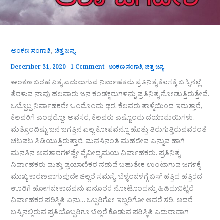
,
ಅಂಕಣ ಸಂಗಾತಿ
ಚಿತ್ತ ಜನ್ಯ
December 31, 2020
1 Comment
ಅಂಕಣ ಸಂಗಾತಿ
,
ಚಿತ್ತ ಜನ್ಯ
ಅಂಕಣ ಬರಹ ನಿತ್ಯ ಎದುರಾಗುವ ನಿರ್ವಾಹಕರು ಪ್ರತಿನಿತ್ಯ ಕೆಲಸಕ್ಕೆ ಬಸ್ಸಿನಲ್ಲೆ
ತೆರಳುವ ನಾವು ಹಲವಾರು ಜನ ಕಂಡಕ್ಟರುಗಳನ್ನು ಪ್ರತಿನಿತ್ಯ ನೋಡುತ್ತಿರುತ್ತೇವೆ.
ಒಬ್ಬೊಬ್ಬ ನಿರ್ವಾಹಕರೇ ಒಂದೊಂದು ಥರ. ಕೆಲವರು ತಾಳ್ಮೆಯಿಂದ ಇರುತ್ತಾರೆ,
ಕೆಲವರಿಗೆ ಎಂಥದ್ದೋ ಅವಸರ, ಕೆಲವರು ಎಷ್ಟೊಂದು ದಯಾಮಯಿಗಳು,
ಮತ್ತೊಂದಿಷ್ಟು ಜನ ಜಗತ್ತಿನ ಎಲ್ಲ ಕೋಪವನ್ನೂ ಹೊತ್ತು ತಿರುಗುತ್ತಿರುವವರಂತೆ
ಚಟಪಟ ಸಿಡಿಯುತ್ತಿರುತ್ತಾರೆ. ಮನಸಿನಂತೆ ಮಹದೇವ ಎನ್ನುವ ಹಾಗೆ
ಮನಸಿನ ಅವತಾರಗಳಷ್ಟೇ ವೈವೀಧ್ಯಮಯ ನಿರ್ವಾಹಕರು. ಪ್ರತಿನಿತ್ಯ
ನಿರ್ವಾಹಕರು ಮತ್ತು ಪ್ರಯಾಣಿಕರ ನಡುವೆ ಬಹುತೇಕ ಉಂಟಾಗುವ ಜಗಳಕ್ಕೆ
ಮುಖ್ಯ ಕಾರಣವಾಗುವುದೇ ಚಿಲ್ಲರೆ ಸಮಸ್ಯೆ. ಬೆಳ್ಳಂಬೆಳಗ್ಗೆ ಬಸ್ ಹತ್ತಿದ ಹತ್ತಿರದ
ಊರಿಗೆ ಹೋಗಬೇಕಾದವನು ಐನೂರರ ನೋಟೊಂದನ್ನು ಹಿಡಿದುಬಿಟ್ಟರೆ
ನಿರ್ವಾಹಕರ ಪರಿಸ್ಥಿತಿ ಏನು… ಒಬ್ಬರಿಗೋ ಇಬ್ಬರಿಗೋ ಆದರೆ ಸರಿ, ಆದರೆ
ಬಸ್ಸಿನಲ್ಲಿರುವ ಪ್ರತಿಯೊಬ್ಬರಿಗೂ ಚಿಲ್ಲರೆ ಕೊಡುವ ಪರಿಸ್ಥಿತಿ ಎದುರಾದಾಗ