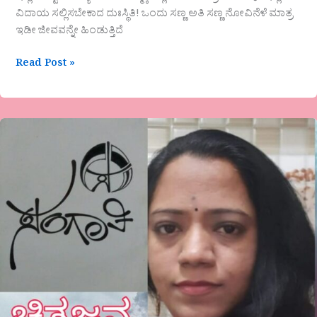
ವಿದಾಯ ಸಲ್ಲಿಸಬೇಕಾದ ದುಃಸ್ಥಿತಿ! ಒಂದು ಸಣ್ಣ ಅತಿ ಸಣ್ಣ ನೋವಿನೆಳೆ ಮಾತ್ರ
ಇಡೀ ಜೀವವನ್ನೇ ಹಿಂಡುತ್ತಿದೆ
Read Post »