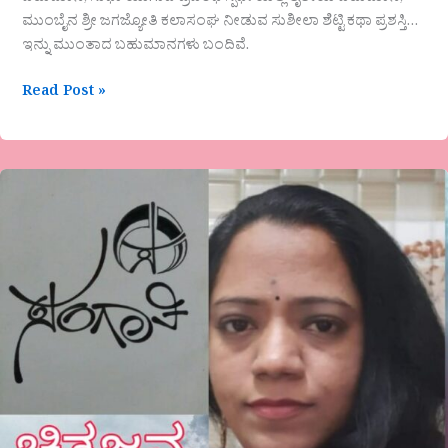
ಮುಂಬೈನ ಶ್ರೀ ಜಗಜ್ಯೋತಿ ಕಲಾಸಂಘ ನೀಡುವ ಸುಶೀಲಾ ಶೆಟ್ಟಿ ಕಥಾ ಪ್ರಶಸ್ತಿ…
ಇನ್ನು ಮುಂತಾದ ಬಹುಮಾನಗಳು ಬಂದಿವೆ.
Read Post »