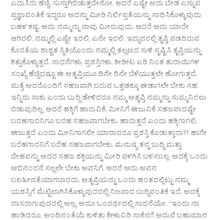
ಎದುಸಿರು ಹೆಚ್ಚಿ, ಸುಸ್ತಾಗಿಬಿಡುತ್ತದೇನೋ. ಆದರೆ ಎಷ್ಟೇ ಅದು ಬೇಡ ಎನ್ನುವ
ಪ್ರಜ್ಞಾವಂತಿಕೆ ಇದ್ದರೂ ಅದನ್ನು ಮೀರಿ ನಿರ್ಲಿಪ್ತತೆಯನ್ನು ಸಾಧಿಸಿಕೊಳ್ಳುವುದು
ಬಹಳ ಕಷ್ಟ. ಅದು ನಮ್ಮನ್ನು ನಾವು ಮೀರುವುದು. ಆದರೆ ಅದು ಯಾರೇ
ಆಗಿರಲಿ, ನಮ್ಮಲ್ಲಿ ಎಷ್ಟೇ ಇರಲಿ, ಏನೇ ಇರಲಿ, ಇದ್ದುದರಲ್ಲಿ ತೃಪ್ತಿ ಪಡದಿರುವ
ಕೊರತೆಯ ಶಾಶ್ವತ ಸ್ಥಿತಿಯೊಂದು ನಮ್ಮಲ್ಲಿ ತಲ್ಲಣದ ಸುಳಿ ಸೃಷ್ಟಿಸಿ ತೃಪ್ತಿಯನ್ನು
ಕಿತ್ತುಕೊಳ್ಳುತ್ತದೆ. ಸಾಧನೆಗಳು, ಪ್ರಶಸ್ತಿಗಳು, ಕೀರೀಟ ಏರಿ ನಿಂತ ತುರಾಯಿಗಳ
ಸಂಖ್ಯೆ ಹೆಚ್ಚಿದಷ್ಟೂ ಈ ಅತೃಪ್ತಿಯೂ ದಿನೇ ದಿನೇ ಬೆಳೆಯುತ್ತಲೇ ಹೋಗುತ್ತದೆ.
ಮತ್ತೆ ಅದರೊಂದಿಗೆ ಸಹಜವಾಗಿ ಬರುವ ಒತ್ತಡಕ್ಕೂ ಈಡಾಗಲೇ ಬೇಕು ಸಹ.
ಇನ್ನಿದು ಸಾಕು ಎಂದು ಬುದ್ದಿ ಹೇಳಿದರೂ ನಮ್ಮ ಅತೃಪ್ತಿ ನಮ್ಮನ್ನು ಸುಮ್ಮನಿರಲು
ಬಿಡುವುದಿಲ್ಲ. ಆದರೆ ಹಕ್ಕಿಗೆ ಹಾರುವಿಕೆ, ಮೀನಿಗೆ ಈಜುವಿಕೆ ಸಹಜವಾದಷ್ಟೇ
ಬರಹಗಾರನಿಗೂ ಬರಹ ಸಹಜವಾಗಬೇಕು. ಹಾರುತ್ತದೆ ಎಂದು ಹಕ್ಕಿಗಾಗಲಿ,
ಈಜುತ್ತದೆ ಎಂದು ಮೀನಿಗಾಗಲೀ ಯಾರಾದರೂ ಪ್ರಶಸ್ತಿ ಕೊಡುತ್ತಾರಾ?! ಹಾಗೇ
ಬರೆಹಗಾರನಿಗೆ ಬರೆಹ ಸಹಜವಾಗಬೇಕು. ಮನುಷ್ಯ ತನ್ನ ಬುದ್ಧಿ ಮತ್ತು
ದೇಹವನ್ನು ಅದರ ಸಹಜ ಶಕ್ತಿಯನ್ನು ಮೀರಿ ಪಳಗಿಸಿ ಬಳಸಬಲ್ಲ. ಅದಕ್ಕೆ ಒಂದು
ಅಭಿನಂದನೆ ಸಲ್ಲಲೇ ಬೇಕು ಅವನಿಗೆ. ಆದರೆ ಅದು ಅವನ
ಬಲಹೀನತೆಯಾಗಬಾರದು. ಅತೃಪ್ತಿಯನ್ನು ಒಂದು ಹಂತದಲ್ಲಿಟ್ಟು ನಮ್ಮ
ಯಶಸ್ಸಿಗೆ ಮೆಟ್ಟಿಲಾಗಿಸಿಕೊಳ್ಳುವುದರಲ್ಲಿ ನಿಜವಾದ ಬುದ್ಧಿವಂತಿಕೆ ಇದೆ. ಅದಕ್ಕೆ
ದಾಸರಾಗುವುದರಲ್ಲಿ ಅಲ್ಲ. ಅದೂ ಒಂದರ್ಥದಲ್ಲಿ ಸಾಧನೆಯೇ. “ಇಂದು ನಾ
ಹಾಡಿದರೂ, ಅಂದಿನಂತೆಯೆ ಕುಳಿತು ಕೇಳುವಿರಿ ಸಾಕೆನಗೆ ಅದುವೆ ಬಹುಮಾನ