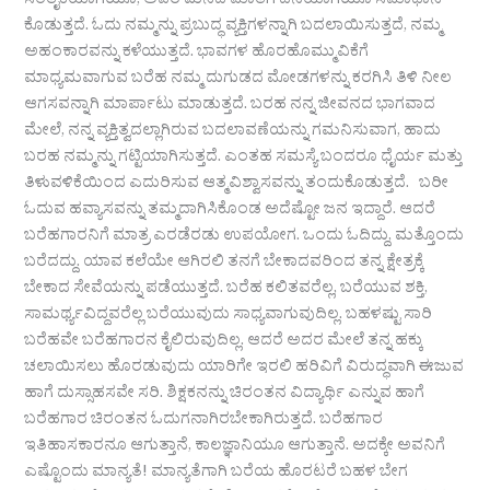
ಸಂತೈಕೆಯಾಗಿಯೂ, ಅವರ ಮನದ ಮಾತಿಗೆ ದನಿಯಾಗಿಯೂ ಸಮಾಧಾನ
ಕೊಡುತ್ತದೆ. ಓದು ನಮ್ಮನ್ನು ಪ್ರಬುದ್ಧ ವ್ಯಕ್ತಿಗಳನ್ನಾಗಿ ಬದಲಾಯಿಸುತ್ತದೆ, ನಮ್ಮ
ಅಹಂಕಾರವನ್ನು ಕಳೆಯುತ್ತದೆ. ಭಾವಗಳ ಹೊರಹೊಮ್ಮುವಿಕೆಗೆ
ಮಾಧ್ಯಮವಾಗುವ ಬರೆಹ ನಮ್ಮ ದುಗುಡದ ಮೋಡಗಳನ್ನು ಕರಗಿಸಿ ತಿಳಿ ನೀಲ
ಆಗಸವನ್ನಾಗಿ ಮಾರ್ಪಾಟು ಮಾಡುತ್ತದೆ. ಬರಹ ನನ್ನ ಜೀವನದ ಭಾಗವಾದ
ಮೇಲೆ, ನನ್ನ ವ್ಯಕ್ತಿತ್ವದಲ್ಲಾಗಿರುವ ಬದಲಾವಣೆಯನ್ನು ಗಮನಿಸುವಾಗ, ಹಾದು
ಬರಹ ನಮ್ಮನ್ನು ಗಟ್ಟಿಯಾಗಿಸುತ್ತದೆ. ಎಂತಹ ಸಮಸ್ಯೆ ಬಂದರೂ ಧೈರ್ಯ ಮತ್ತು
ತಿಳುವಳಿಕೆಯಿಂದ ಎದುರಿಸುವ ಆತ್ಮವಿಶ್ವಾಸವನ್ನು ತಂದುಕೊಡುತ್ತದೆ. ಬರೀ
ಓದುವ ಹವ್ಯಾಸವನ್ನು ತಮ್ಮದಾಗಿಸಿಕೊಂಡ ಅದೆಷ್ಟೋ ಜನ ಇದ್ದಾರೆ. ಆದರೆ
ಬರೆಹಗಾರನಿಗೆ ಮಾತ್ರ ಎರಡೆರಡು ಉಪಯೋಗ. ಒಂದು ಓದಿದ್ದು, ಮತ್ತೊಂದು
ಬರೆದದ್ದು. ಯಾವ ಕಲೆಯೇ ಆಗಿರಲಿ ತನಗೆ ಬೇಕಾದವರಿಂದ ತನ್ನ ಕ್ಷೇತ್ರಕ್ಕೆ
ಬೇಕಾದ ಸೇವೆಯನ್ನು ಪಡೆಯುತ್ತದೆ. ಬರೆಹ ಕಲಿತವರೆಲ್ಲ, ಬರೆಯುವ ಶಕ್ತಿ,
ಸಾಮರ್ಥ್ಯವಿದ್ದವರೆಲ್ಲ ಬರೆಯುವುದು ಸಾಧ್ಯವಾಗುವುದಿಲ್ಲ. ಬಹಳಷ್ಟು ಸಾರಿ
ಬರೆಹವೇ ಬರೆಹಗಾರನ ಕೈಲಿರುವುದಿಲ್ಲ. ಆದರೆ ಅದರ ಮೇಲೆ ತನ್ನ ಹಕ್ಕು
ಚಲಾಯಿಸಲು ಹೊರಡುವುದು ಯಾರಿಗೇ ಇರಲಿ ಹರಿವಿಗೆ ವಿರುದ್ಧವಾಗಿ ಈಜುವ
ಹಾಗೆ ದುಸ್ಸಾಹಸವೇ ಸರಿ. ಶಿಕ್ಷಕನನ್ನು ಚಿರಂತನ ವಿದ್ಯಾರ್ಥಿ ಎನ್ನುವ ಹಾಗೆ
ಬರೆಹಗಾರ ಚಿರಂತನ ಓದುಗನಾಗಿರಬೇಕಾಗಿರುತ್ತದೆ. ಬರೆಹಗಾರ
ಇತಿಹಾಸಕಾರನೂ ಆಗುತ್ತಾನೆ, ಕಾಲಜ್ಞಾನಿಯೂ ಆಗುತ್ತಾನೆ. ಅದಕ್ಕೇ ಅವನಿಗೆ
ಎಷ್ಟೊಂದು ಮಾನ್ಯತೆ! ಮಾನ್ಯತೆಗಾಗಿ ಬರೆಯ ಹೊರಟರೆ ಬಹಳ ಬೇಗ