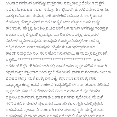
ಅಧಿಕಾರ ನಡೆಸುವ ಅದೆಷ್ಟೋ ವಾಸ್ತವಗಳು ನಮ್ಮ ಕಣ್ಮುಂದೆಯೇ ಇರುತ್ತವೆ.
ಇದೆಲ್ಲ ನೋಡುವಾಗ ನಾವು ನಮ್ಮೊಳಗೇ ಗಟ್ಟಿಯಾಗಿ ಹೊರಬರಬೇಕಾದ ಅಗತ್ಯ
ಮತ್ತು ಅನಿವಾರ್ಯತೆಯನ್ನು ಅರಿಯಬೇಕಿದೆ ಅನಿಸುತ್ತದೆ. ಇದಕ್ಕೆ ಯಾವ
ಭೇದವಿಲ್ಲ. ಹೆಣ್ಣುಮಕ್ಕಳಿಗೆ ಅದರ ಅಗತ್ಯ ಕೊಂಚ ಹೆಚ್ಚಿರಬಹುದು ಅಷ್ಟೇ.
ಹೆಂಗರುಳು, ಹೆಣ್ಣಪ್ಪಿ ಅಂತೆಲ್ಲ ಮೂದಲಿಕೆಗೆ ಒಳಗಾಗುವ ಅದೆಷ್ಟೋ ಗಂಡ್ಮಕ್ಕಳ
ಪಾಡೂ ಇದಕ್ಕೆ ಭಿನ್ನವಾಗಿಲ್ಲ ಎನ್ನುವುದೂ ನಿಜವೇ. ಇದಕ್ಕೆಲ್ಲ ಮದ್ದೆಂದರೆ
ಮಿತಿಗಳನ್ನು ಮೀರುವುದು. ಯಾವುದು ಗೊಡ್ಡು ಎನಿಸುತ್ತದೋ ಅದನ್ನು
ದಿಟ್ಟತನದಿಂದ ನಿರಾಕರಿಸುವುದು. ಕಟ್ಟಳೆಗಳು ಒಳಗಿನದ್ದಾದರೂ ಸರಿ
ಹೊರಗಿನದ್ದಾದರೂ ಸರಿ, ಸರಿಸಿ ಹೊರ ಬರುವುದು… ಈ ಮದ್ದು ನಮ್ಮ ಮತಿಗೆ
ದಕ್ಕಲಿ… **************************************** –ಆಶಾ
ಜಗದೀಶ್ ಶಿಕ್ಷಕಿ, ಗೌರಿಬಿದನೂರಿನಲ್ಲಿ ವಾಸಮೊದಲ ಪುಸ್ತಕ ಮೌನ ತಂಬೂರಿ-
ಕನ್ನಡ ಪುಸ್ತಕ ಪ್ರಾಧಿಕಾರದಿಂದ ಪ್ರಕಟಹೊಂಡಿದೆ. ನಾದಾನುಸಂಧಾನ- ಅಂಕಣ
ಬರಹದ ಪುಸ್ತಕ, ಮಳೆ ಮತ್ತು ಬಿಳಿಬಟ್ಟೆ- ಕಥಾ ಸಂಕಲನ ಮತ್ತು ನಡು
ಮಧ್ಯಾಹ್ನದ ಕಣ್ಣು- ಕವನ ಸಂಕಲನ (ಅಚ್ಚಿನಲ್ಲಿದೆ) ಈ ವರ್ಷ ಹೊರಬರಲಿರುವ
ಪುಸ್ತಕಗಳು. ಕರ್ನಾಟಕ ಲೇಖಕಿಯರ ಸಂಘದ ಗುಡಿಬಂಡೆ ಪೂರ್ಣಿಮಾ
ದತ್ತಿನಿಧಿ ಬಹುಮಾನ, ಪ್ರಜಾವಾಣಿ ದೀಪಾವಳಿ ಕವನ ಸ್ಪರ್ಧೆಯಲ್ಲಿ ಮೆಚ್ಚುಗೆ
ಗಳಿಸಿದ ಕವಿತೆ, ಜೀವನ್ ಪ್ರಕಾಶನದ ಯುಗಾದಿ ಕವನ ಸ್ಪರ್ಧೆಯಲ್ಲಿ ಪ್ರಥಮ
ಬಹುಮಾನ, ಪ್ರಜಾವಾಣಿ ಸಂಕ್ರಾಂತಿ ಲಲಿತ ಪ್ರಬಂಧ ಸ್ಪರ್ಧೆಯಲ್ಲಿ ಪ್ರಥಮ
ಬಹುಮಾನ, ಸುಧಾ ಯುಗಾದಿ ಪ್ರಬಂಧ ಸ್ಪರ್ಧೆಯಲ್ಲಿ ತೃತೀಯ ಬಹುಮಾನ,