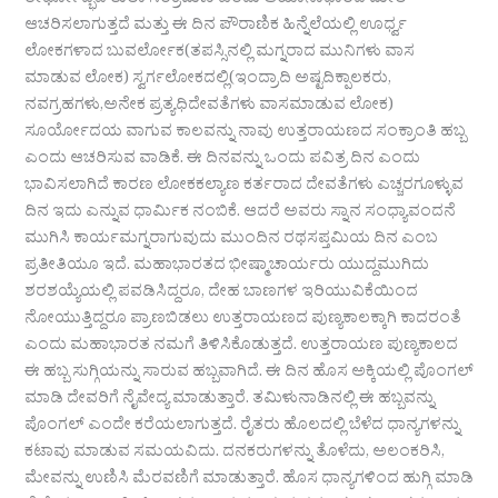
ತೀರ್ಥೋದ್ಭವ ತುಲಾ ಸಂಕ್ರಮಣ ಎಂದು ಆಯಾನಾಧಾರದ ಮೇಲೆ
ಆಚರಿಸಲಾಗುತ್ತದೆ ಮತ್ತು ಈ ದಿನ ಪೌರಾಣಿಕ ಹಿನ್ನೆಲೆಯಲ್ಲಿ ಊರ್ಧ್ವ
ಲೋಕಗಳಾದ ಬುವರ್ಲೋಕ(ತಪಸ್ಸಿನಲ್ಲಿ ಮಗ್ನರಾದ ಮುನಿಗಳು ವಾಸ
ಮಾಡುವ ಲೋಕ) ಸ್ವರ್ಗಲೋಕದಲ್ಲಿ(ಇಂದ್ರಾದಿ ಅಷ್ಟದಿಕ್ಪಾಲಕರು,
ನವಗ್ರಹಗಳು,ಅನೇಕ ಪ್ರತ್ಯಧಿದೇವತೆಗಳು ವಾಸಮಾಡುವ ಲೋಕ)
ಸೂರ್ಯೋದಯ ವಾಗುವ ಕಾಲವನ್ನು ನಾವು ಉತ್ತರಾಯಣದ ಸಂಕ್ರಾಂತಿ ಹಬ್ಬ
ಎಂದು ಆಚರಿಸುವ ವಾಡಿಕೆ. ಈ ದಿನವನ್ನು ಒಂದು ಪವಿತ್ರ ದಿನ ಎಂದು
ಭಾವಿಸಲಾಗಿದೆ ಕಾರಣ ಲೋಕಕಲ್ಯಾಣ ಕರ್ತರಾದ ದೇವತೆಗಳು ಎಚ್ಚರಗೂಳ್ಳುವ
ದಿನ ಇದು ಎನ್ನುವ ಧಾರ್ಮಿಕ ನಂಬಿಕೆ. ಆದರೆ ಅವರು ಸ್ನಾನ ಸಂಧ್ಯಾವಂದನೆ
ಮುಗಿಸಿ ಕಾರ್ಯಮಗ್ನರಾಗುವುದು ಮುಂದಿನ ರಥಸಪ್ತಮಿಯ ದಿನ ಎಂಬ
ಪ್ರತೀತಿಯೂ ಇದೆ. ಮಹಾಭಾರತದ ಭೀಷ್ಮಾಚಾರ್ಯರು ಯುದ್ದಮುಗಿದು
ಶರಶಯ್ಯೆಯಲ್ಲಿ ಪವಡಿಸಿದ್ದರೂ, ದೇಹ ಬಾಣಗಳ ಇರಿಯುವಿಕೆಯಿಂದ
ನೋಯುತ್ತಿದ್ದರೂ ಪ್ರಾಣಬಿಡಲು ಉತ್ತರಾಯಣದ ಪುಣ್ಯಕಾಲಕ್ಕಾಗಿ ಕಾದರಂತೆ
ಎಂದು ಮಹಾಭಾರತ ನಮಗೆ ತಿಳಿಸಿಕೊಡುತ್ತದೆ. ಉತ್ತರಾಯಣ ಪುಣ್ಯಕಾಲದ
ಈ ಹಬ್ಬ ಸುಗ್ಗಿಯನ್ನು ಸಾರುವ ಹಬ್ಬವಾಗಿದೆ. ಈ ದಿನ ಹೊಸ ಅಕ್ಕಿಯಲ್ಲಿ ಪೊಂಗಲ್
ಮಾಡಿ ದೇವರಿಗೆ ನೈವೇದ್ಯ ಮಾಡುತ್ತಾರೆ. ತಮಿಳುನಾಡಿನಲ್ಲಿ ಈ ಹಬ್ಬವನ್ನು
ಪೊಂಗಲ್ ಎಂದೇ ಕರೆಯಲಾಗುತ್ತದೆ. ರೈತರು ಹೊಲದಲ್ಲಿ ಬೆಳೆದ ಧಾನ್ಯಗಳನ್ನು
ಕಟಾವು ಮಾಡುವ ಸಮಯವಿದು. ದನಕರುಗಳನ್ನು ತೊಳೆದು, ಅಲಂಕರಿಸಿ,
ಮೇವನ್ನು ಉಣಿಸಿ ಮೆರವಣಿಗೆ ಮಾಡುತ್ತಾರೆ. ಹೊಸ ಧಾನ್ಯಗಳಿಂದ ಹುಗ್ಗಿ ಮಾಡಿ