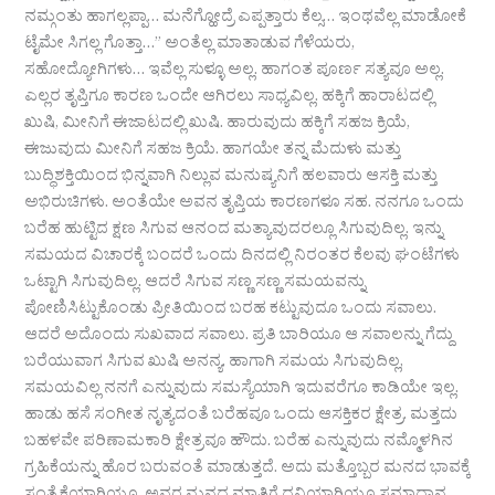
ನಮ್ಗಂತು ಹಾಗಲ್ಲಪ್ಪಾ… ಮನೆಗ್ಹೋದ್ರೆ ಎಪ್ಪತ್ತಾರು ಕೆಲ್ಸ… ಇಂಥವೆಲ್ಲ ಮಾಡೋಕೆ
ಟೈಮೇ ಸಿಗಲ್ಲ ಗೊತ್ತಾ…” ಅಂತೆಲ್ಲ ಮಾತಾಡುವ ಗೆಳೆಯರು,
ಸಹೋದ್ಯೋಗಿಗಳು… ಇವೆಲ್ಲ ಸುಳ್ಳೂ ಅಲ್ಲ. ಹಾಗಂತ ಪೂರ್ಣ ಸತ್ಯವೂ ಅಲ್ಲ.
ಎಲ್ಲರ ತೃಪ್ತಿಗೂ ಕಾರಣ ಒಂದೇ ಆಗಿರಲು ಸಾಧ್ಯವಿಲ್ಲ. ಹಕ್ಕಿಗೆ ಹಾರಾಟದಲ್ಲಿ
ಖುಷಿ, ಮೀನಿಗೆ ಈಜಾಟದಲ್ಲಿ ಖುಷಿ. ಹಾರುವುದು ಹಕ್ಕಿಗೆ ಸಹಜ ಕ್ರಿಯೆ,
ಈಜುವುದು ಮೀನಿಗೆ ಸಹಜ ಕ್ರಿಯೆ. ಹಾಗಯೇ ತನ್ನ ಮೆದುಳು ಮತ್ತು
ಬುದ್ಧಿಶಕ್ತಿಯಿಂದ ಭಿನ್ನವಾಗಿ ನಿಲ್ಲುವ ಮನುಷ್ಯನಿಗೆ ಹಲವಾರು ಆಸಕ್ತಿ ಮತ್ತು
ಅಭಿರುಚಿಗಳು. ಅಂತೆಯೇ ಅವನ ತೃಪ್ತಿಯ ಕಾರಣಗಳೂ ಸಹ. ನನಗೂ ಒಂದು
ಬರೆಹ ಹುಟ್ಟಿದ ಕ್ಷಣ ಸಿಗುವ ಆನಂದ ಮತ್ಯಾವುದರಲ್ಲೂ ಸಿಗುವುದಿಲ್ಲ. ಇನ್ನು
ಸಮಯದ ವಿಚಾರಕ್ಕೆ ಬಂದರೆ ಒಂದು ದಿನದಲ್ಲಿ ನಿರಂತರ ಕೆಲವು ಘಂಟೆಗಳು
ಒಟ್ಟಾಗಿ ಸಿಗುವುದಿಲ್ಲ. ಆದರೆ ಸಿಗುವ ಸಣ್ಣ ಸಣ್ಣ ಸಮಯವನ್ನು
ಪೋಣಿಸಿಟ್ಟುಕೊಂಡು ಪ್ರೀತಿಯಿಂದ ಬರಹ ಕಟ್ಟುವುದೂ ಒಂದು ಸವಾಲು.
ಆದರೆ ಅದೊಂದು ಸುಖವಾದ ಸವಾಲು. ಪ್ರತಿ ಬಾರಿಯೂ ಆ ಸವಾಲನ್ನು ಗೆದ್ದು
ಬರೆಯುವಾಗ ಸಿಗುವ ಖುಷಿ ಅನನ್ಯ. ಹಾಗಾಗಿ ಸಮಯ ಸಿಗುವುದಿಲ್ಲ,
ಸಮಯವಿಲ್ಲ ನನಗೆ ಎನ್ನುವುದು ಸಮಸ್ಯೆಯಾಗಿ ಇದುವರೆಗೂ ಕಾಡಿಯೇ ಇಲ್ಲ.
ಹಾಡು ಹಸೆ ಸಂಗೀತ ನೃತ್ಯದಂತೆ ಬರೆಹವೂ ಒಂದು ಆಸಕ್ತಿಕರ ಕ್ಷೇತ್ರ. ಮತ್ತದು
ಬಹಳವೇ ಪರಿಣಾಮಕಾರಿ ಕ್ಷೇತ್ರವೂ ಹೌದು. ಬರೆಹ ಎನ್ನುವುದು ನಮ್ಮೊಳಗಿನ
ಗ್ರಹಿಕೆಯನ್ನು ಹೊರ ಬರುವಂತೆ ಮಾಡುತ್ತದೆ. ಅದು ಮತ್ತೊಬ್ಬರ ಮನದ ಭಾವಕ್ಕೆ