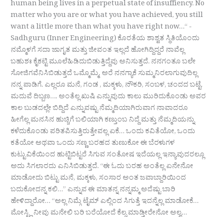
human being lives in a perpetual state of insuffiency. No
matter who you are or what you have achieved, you still
want a little more than what you have right now…“ -
Sadhguru (Inner Engineering) ಕೊರತೆಯ ಶಾಶ್ವತ ಸ್ಥಿತಿಯೊಂದು
ನಮ್ಮೊಳಗೆ ಸದಾ ಜಾಗೃತ ಮತ್ತು ಜೀವಂತ ಇಲ್ಲದೆ ಹೋಗಿದ್ದಿದ್ದರೆ ನಾವೆಲ್ಲ
ಬಹುಶಃ ಕೈಕಟ್ಟಿ ಮೂಲೆಹಿಡಿದುಬಿಡುತ್ತಿದ್ದೆವು ಅನಿಸುತ್ತದೆ. ನನಗಂತೂ ಬಲೇ
ಸೋಜಿಗವೆನಿಸಿಬಿಡುತ್ತದೆ ಒಮ್ಮೊಮ್ಮೆ. ಅರೆ ನನಗ್ಯಾಕೆ ಸುಮ್ಮನಿರಲಾಗುವುದಿಲ್ಲ
ನನ್ನ ಪಾಡಿಗೆ. ಎಲ್ಲರೂ ಮನೆ, ಗಂಡ , ಮಕ್ಕಳು, ನೌಕರಿ, ಸಂಬಳ, ಚಂದದ ಬಟ್ಟೆ,
ಮದುವೆ ದಿಬ್ಬಣ…. ಅಂತೆಲ್ಲ ಖುಷಿ ಎನ್ನುವುದು ಕಾಲು ಮುರಿದುಕೊಂಡು ಅವರ
ಕಾಲ ಬುಡದಲ್ಲೇ ಬಿದ್ದಿದೆ ಎನ್ನುವಷ್ಟು ನೆಮ್ಮದಿಯಾಗಿರುವಾಗ ನಾವಾದರೂ
ಹೀಗೆಲ್ಲ ಮನಸಿನ ಹುಚ್ಚಿಗೆ ಬಲಿಯಾಗಿ ಕಣ್ತುಂಬ ನಿದ್ದೆ ಮತ್ತು ನೆಮ್ಮದಿಯನ್ನು
ಕಳೆದುಕೊಂಡು ಪರಿತಪಿಸುತ್ತಿರುತ್ತೇವಲ್ಲ ಏಕೆ… ಒಂದು ಕವಿತೆಯೋ, ಒಂದು
ಕತೆಯೋ ಅಥವಾ ಒಂದು ಸಣ್ಣ ಬರಹದ ತುಣುಕೋ ಈ ಬೆರಳುಗಳ
ಕುಟ್ಟುವಿಕೆಯಿಂದ ಹುಟ್ಟಿಬಿಟ್ಟರೆ ಸಿಗುವ ಸಂತೋಷ ಇದೆಯಲ್ಲ ಇನ್ಯಾವುದರಲ್ಲೂ
ಅದು ಸಿಗಲಾರದು ಎನಿಸಿಬಿಡುತ್ತದೆ. “ಈ ಓದು ಬರಹ ಅಂತೆಲ್ಲ ಏನೇನೋ
ಮಾಡೋದು ಬಿಟ್ಟು ಮನೆ, ಮಕ್ಕಳು, ಸಂಸಾರ ಅಂತ ಜವಾಬ್ದಾರಿಯಿಂದ
ಬದುಕೋದನ್ನ ಕಲಿ…” ಎನ್ನುವ ಈ ಮಾತನ್ನ ನನ್ನಮ್ಮ ಅದೆಷ್ಟು ಬಾರಿ
ಹೇಳಿದ್ದಾರೋ… “ಅಲ್ಲ ನಿಮ್ಗೆ ಟೈಮ್ ಎಲ್ಲಿಂದ ಸಿಗುತ್ತೆ ಇದನ್ನೆಲ್ಲ ಮಾಡೋಕೆ…
ಮೋಸ್ಟ್ಲಿ ನೀವು ಮನೇಲಿ ಬರಿ ಬರೆಯೋದೆ ಕೆಲ್ಸ ಮಾಡ್ತೀರೇನೋ ಅಲ್ವ…