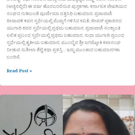
ಬಿಳಿಬಟ್ಟೆ- ಕಥಾ ಸಂಕಲನ ಮತ್ತು ನಡು ಮಧ್ಯಾಹ್ನದ ಕಣ್ಣು- ಕವನ ಸಂಕಲನ
(ಅಚ್ಚಿನಲ್ಲಿದೆ) ಈ ವರ್ಷ ಹೊರಬರಲಿರುವ ಪುಸ್ತಕಗಳು. ಕರ್ನಾಟಕ ಲೇಖಕಿಯರ
ಸಂಘದ ಗುಡಿಬಂಡೆ ಪೂರ್ಣಿಮಾ ದತ್ತಿನಿಧಿ ಬಹುಮಾನ, ಪ್ರಜಾವಾಣಿ
ದೀಪಾವಳಿ ಕವನ ಸ್ಪರ್ಧೆಯಲ್ಲಿ ಮೆಚ್ಚುಗೆ ಗಳಿಸಿದ ಕವಿತೆ, ಜೀವನ್ ಪ್ರಕಾಶನದ
ಯುಗಾದಿ ಕವನ ಸ್ಪರ್ಧೆಯಲ್ಲಿ ಪ್ರಥಮ ಬಹುಮಾನ, ಪ್ರಜಾವಾಣಿ ಸಂಕ್ರಾಂತಿ
ಲಲಿತ ಪ್ರಬಂಧ ಸ್ಪರ್ಧೆಯಲ್ಲಿ ಪ್ರಥಮ ಬಹುಮಾನ, ಸುಧಾ ಯುಗಾದಿ ಪ್ರಬಂಧ
ಸ್ಪರ್ಧೆಯಲ್ಲಿ ತೃತೀಯ ಬಹುಮಾನ, ಮುಂಬೈನ ಶ್ರೀ ಜಗಜ್ಯೋತಿ ಕಲಾಸಂಘ
ನೀಡುವ ಸುಶೀಲಾ ಶೆಟ್ಟಿ ಕಥಾ ಪ್ರಶಸ್ತಿ… ಇನ್ನು ಮುಂತಾದ ಬಹುಮಾನಗಳು
ಬಂದಿವೆ.
Read Post »