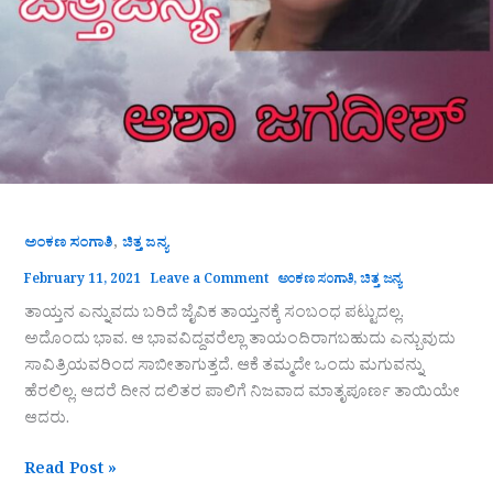
,
ಅಂಕಣ ಸಂಗಾತಿ
ಚಿತ್ತ ಜನ್ಯ
February 11, 2021
Leave a Comment
ಅಂಕಣ ಸಂಗಾತಿ
,
ಚಿತ್ತ ಜನ್ಯ
ತಾಯ್ತನ ಎನ್ನುವದು ಬರಿದೆ ಜೈವಿಕ ತಾಯ್ತನಕ್ಕೆ ಸಂಬಂಧ ಪಟ್ಟುದಲ್ಲ.
ಅದೊಂದು ಭಾವ. ಆ ಭಾವವಿದ್ದವರೆಲ್ಲಾ ತಾಯಂದಿರಾಗಬಹುದು ಎನ್ಬುವುದು
ಸಾವಿತ್ರಿಯವರಿಂದ ಸಾಬೀತಾಗುತ್ತದೆ. ಆಕೆ ತಮ್ಮದೇ ಒಂದು ಮಗುವನ್ನು
ಹೆರಲಿಲ್ಲ. ಆದರೆ ದೀನ ದಲಿತರ ಪಾಲಿಗೆ ನಿಜವಾದ ಮಾತೃಪೂರ್ಣ ತಾಯಿಯೇ
ಆದರು.
Read Post »