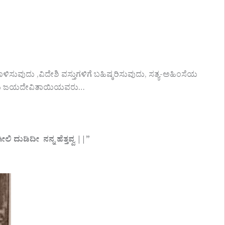
ಸುವುದು ‌,ವಿದೇಶಿ ವಸ್ತುಗಳಿಗೆ ಬಹಿಷ್ಕರಿಸುವುದು, ಸತ್ಯ-ಅಹಿಂಸೆಯ
್ದರು ಜಯದೇವಿತಾಯಿಯವರು…
 ದುಡಿದೀ ನನ್ನ ಹೆತ್ತವ್ವ ||”