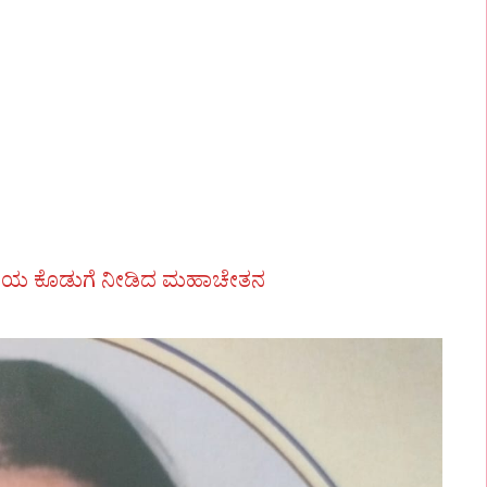
 ಗಣನೀಯ ಕೊಡುಗೆ ನೀಡಿದ ಮಹಾಚೇತನ