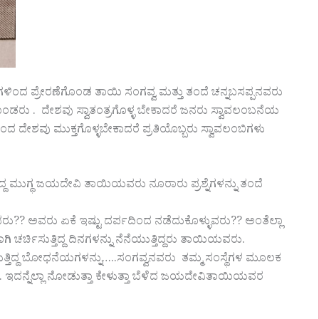
ಗಳಿಂದ ಪ್ರೇರಣೆಗೊಂಡ ತಾಯಿ ಸಂಗವ್ವ ಮತ್ತು ತಂದೆ ಚನ್ನಬಸಪ್ಪನವರು
ಡರು . ದೇಶವು ಸ್ವಾತಂತ್ರಗೊಳ್ಳ ಬೇಕಾದರೆ ಜನರು ಸ್ವಾವಲಂಬನೆಯ
ದಿಂದ ದೇಶವು ಮುಕ್ತಗೊಳ್ಳಬೇಕಾದರೆ ಪ್ರತಿಯೊಬ್ಬರು ಸ್ವಾವಲಂಬಿಗಳು
ಿದ್ದ ಮುಗ್ಧ ಜಯದೇವಿ ತಾಯಿಯವರು ನೂರಾರು ಪ್ರಶ್ನೆಗಳನ್ನು ತಂದೆ
ು?? ಅವರು ಏಕೆ ಇಷ್ಟು ದರ್ಪದಿಂದ ನಡೆದುಕೊಳ್ಳುವರು?? ಅಂತೆಲ್ಲಾ
ಿ ಚರ್ಚಿಸುತ್ತಿದ್ದ ದಿನಗಳನ್ನು ನೆನೆಯುತ್ತಿದ್ದರು ತಾಯಿಯವರು.
ತ್ತಿದ್ದ ಬೋಧನೆಯಗಳನ್ನು…..ಸಂಗವ್ವನವರು ತಮ್ಮ ಸಂಸ್ಥೆಗಳ ಮೂಲಕ
. ಇದನ್ನೆಲ್ಲಾ ನೋಡುತ್ತಾ ಕೇಳುತ್ತಾ ಬೆಳೆದ ಜಯದೇವಿತಾಯಿಯವರ