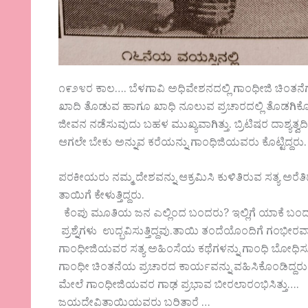
೧೯೨೪ರ ಕಾಲ‌…. ಬೆಳಗಾವಿ ಅಧಿವೇಶನದಲ್ಲಿ ಗಾಂಧೀಜಿ ಚಿಂತನೆ
ಖಾದಿ ತೊಡುವ ಹಾಗೂ ಖಾಧಿ ನೂಲುವ ಪ್ರಚಾರದಲ್ಲಿ ತೊಡಗಿಕೊಂ
ಜೀವನ ನಡೆಸುವುದು ಬಹಳ ಮುಖ್ಯವಾಗಿತ್ತು. ಬ್ರಿಟಿಷರ ದಾಶ್ಯತ್ವ
ಆಗಲೇ ಬೇಕು ಅನ್ನುವ ಕರೆಯನ್ನು ಗಾಂಧಿಜಿಯವರು ಕೊಟ್ಟಿದ್ದರು.
ಪರಕೀಯರು ನಮ್ಮ ದೇಶವನ್ನು ಆಕ್ರಮಿಸಿ ಕುಳಿತಿರುವ ಸತ್ಯ ಅರೆತ
ತಾಯಿಗೆ ಕೇಳುತ್ತಿದ್ದರು.
ಕೆಂಪು ಮೂತಿಯ ಜನ ಎಲ್ಲಿಂದ ಬಂದರು? ಇಲ್ಲಿಗೆ ಯಾಕೆ ಬಂದರ
ಪ್ರಶ್ನೆಗಳು ಉದ್ಭವಿಸುತ್ತಿದ್ದವು.ತಾಯಿ ತಂದೆಯೊಂದಿಗೆ ಗಂಭೀರವಾಗ
ಗಾಂಧೀಜಿಯವರ ಸತ್ಯ ಅಹಿಂಸೆಯ ಕಥೆಗಳನ್ನು ಗಾಂಧಿ ಬೋಧಿಸು
ಗಾಂಧೀ ಚಿಂತನೆಯ ಪ್ರಚಾರದ ಕಾರ್ಯವನ್ನು ವಹಿಸಿಕೊಂಡಿದ್ದರು
ಮೇಲೆ ಗಾಂಧೀಜಿಯವರ ಗಾಢ ಪ್ರಭಾವ ಬೀರಲಾರಂಭಿಸಿತ್ತು….
ಜಯದೇವಿತಾಯಿಯವರು ಬರಿತಾರೆ …