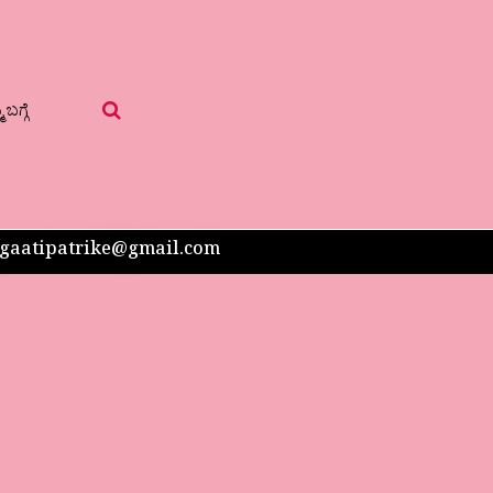
 ಬಗ್ಗೆ
 sangaatipatrike@gmail.com