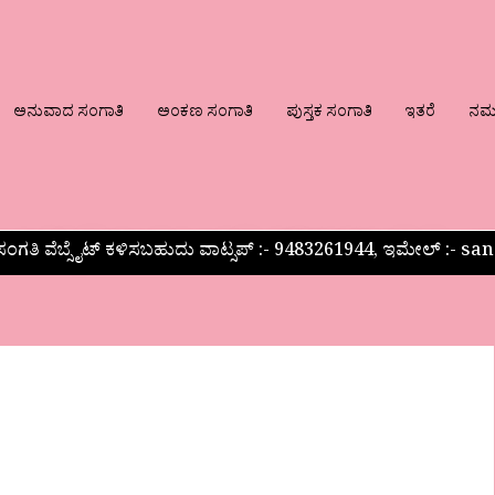
ಅನುವಾದ ಸಂಗಾತಿ
ಅಂಕಣ ಸಂಗಾತಿ
ಪುಸ್ತಕ ಸಂಗಾತಿ
ಇತರೆ
ನಮ್ಮ
ಂಗತಿ ವೆಬ್ಸೈಟ್ ಕಳಿಸಬಹುದು ವಾಟ್ಸಪ್‌ :- 9483261944, ಇಮೇಲ್ :-