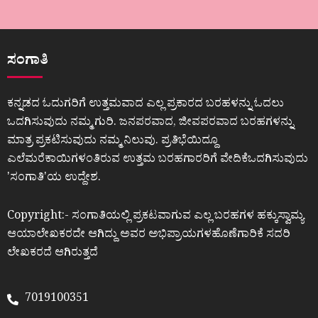
ಸಂಗಾತಿ
ಕನ್ನಡದ ಓದುಗರಿಗೆ ಉತ್ತಮವಾದ ಎಲ್ಲ ಪ್ರಕಾರದ ಬರಹಳನ್ನು ಓದಲು
ಒದಗಿಸುವುದು ನಮ್ಮ ಗುರಿ. ಜನಪರವಾದ, ಜೀವಪರವಾದ ಬರಹಗಳನ್ನು
ಮಾತ್ರ ಪ್ರಕಟಿಸುವುದು ನಮ್ಮ ನಿಲುವು. ಪ್ರತಿಭೆಯಿದ್ದೂ
ಎಲೆಮರೆಕಾಯಿಗಳಂತಿರುವ ಉತ್ತಮ ಬರಹಗಾರರಿಗೆ ವೇದಿಕೆಒದಗಿಸುವುದು
ʼಸಂಗಾತಿʼಯ ಉದ್ದೇಶ.
Copyright:- ಸಂಗಾತಿಯಲ್ಲಿ ಪ್ರಕಟವಾಗುವ ಎಲ್ಲ ಬರಹಗಳ ಹಕ್ಕುಸ್ವಾಮ್ಯ
ಆಯಾಲೇಖಕರದೇ ಆಗಿದ್ದು ಅವರ ಅಭಿಪ್ರಾಯಗಳಹೊಣೆಗಾರಿಕೆ ಸದರಿ
ಲೇಖಕರದೆ ಆಗಿರುತ್ತದೆ
7019100351