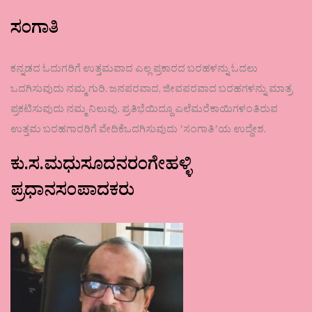
ಸಂಗಾತಿ
ಕನ್ನಡದ ಓದುಗರಿಗೆ ಉತ್ತಮವಾದ ಎಲ್ಲ ಪ್ರಕಾರದ ಬರಹಳನ್ನು ಓದಲು
ಒದಗಿಸುವುದು ನಮ್ಮ ಗುರಿ. ಜನಪರವಾದ, ಜೀವಪರವಾದ ಬರಹಗಳನ್ನು ಮಾತ್ರ
ಪ್ರಕಟಿಸುವುದು ನಮ್ಮ ನಿಲುವು. ಪ್ರತಿಭೆಯಿದ್ದೂ ಎಲೆಮರೆಕಾಯಿಗಳಂತಿರುವ
ಉತ್ತಮ ಬರಹಗಾರರಿಗೆ ವೇದಿಕೆಒದಗಿಸುವುದು ʼಸಂಗಾತಿʼಯ ಉದ್ದೇಶ.
ಕು.ಸ.ಮಧುಸೂದನರಂಗೇಹಳ್ಳಿ
ಪ್ರಧಾನಸಂಪಾದಕರು