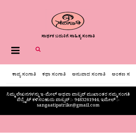
ಸಾರ್ಥಕ ಬದುಕಿಗೆ ಸಾಹಿತ್ಯ ಸಂಗಾತಿ
Menu
ಕಾವ್ಯ ಸಂಗಾತಿ
ಕಥಾ ಸಂಗಾತಿ
ಅನುವಾದ ಸಂಗಾತಿ
ಅಂಕಣ ಸಂಗಾ
ನಿಮ್ಮ ಲೇಖನಗಳನ್ನು ಇ-ಮೇಲ್ ಅಥವಾ ವಾಟ್ಸಪ್ ಮುಖಾಂತರ ನಮ್ಮ ಸಂಗತಿ
ವೆಬ್ಸೈಟ್ ಕಳಿಸಬಹುದು ವಾಟ್ಸಪ್‌ :- 9483261944, ಇಮೇಲ್ :-
sangaatipatrike@gmail.com