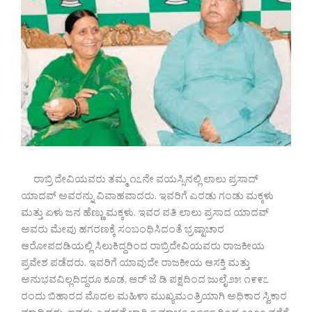
ರಾಬ್ರಿ ದೇವಿಯವರು ತಮ್ಮ ೧೭ನೇ ವಯಸ್ಸಿನಲ್ಲಿ ಲಾಲು ಪ್ರಸಾದ್
ಯಾದವ್ ಅವರನ್ನು ವಿವಾಹವಾದರು. ಇವರಿಗೆ ಎರಡು ಗಂಡು ಮಕ್ಕಳು
ಮತ್ತು ಏಳು ಜನ ಹೆಣ್ಣು ಮಕ್ಕಳು. ಇವರ ಪತಿ ಲಾಲು ಪ್ರಸಾದ ಯಾದವ್
ಅವರು ಮೇವು ಹಗರಣಕ್ಕೆ ಸಂಬಂಧಿಸಿದಂತೆ ಭ್ರಷ್ಟಾಚಾರ
ಆರೋಪದಡಿಯಲ್ಲಿ ಸಿಲುಕಿದ್ದರಿಂದ ರಾಬ್ರಿದೇವಿಯವರು ರಾಜಕೀಯ
ಪ್ರವೇಶ ಪಡೆದರು. ಇವರಿಗೆ ಯಾವುದೇ ರಾಜಕೀಯ ಆಸಕ್ತಿ ಮತ್ತು
ಅನುಭವವಿಲ್ಲದಿದ್ದರೂ ಕೂಡ, ಆರ್ ಜೆ ಡಿ ಪಕ್ಷದಿಂದ ಜುಲೈ ೨೫ ೧೯೯೭
ರಂದು ಬಿಹಾರದ ಮೊದಲ ಮಹಿಳಾ ಮುಖ್ಯಮಂತ್ರಿಯಾಗಿ ಅಧಿಕಾರ ಸ್ವಿಕಾರ