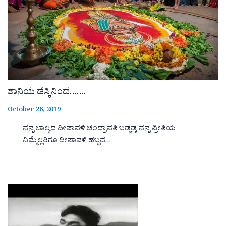
ಶಾನಿಯ ಡೆಸ್ಕಿನಿಂದ…….
October 26, 2019
ನನ್ನ ಬಾಲ್ಯದ ದೀಪಾವಳಿ ಚಂದ್ರಾವತಿ ಬಡ್ಡಡ್ಕ ನನ್ನ ಪ್ರೀತಿಯ
ನಿಮ್ಮೆಲ್ಲರಿಗೂ ದೀಪಾವಳಿ ಹಬ್ಬದ…