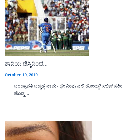
ಶಾನಿಯ ಡೆಸ್ಕಿನಿಂದ…
October 19, 2019
ಚಂದ್ರಾವತಿ ಬಡ್ಡಡ್ಕ ನಾನು- ಛೇ ನೀವು ಎಲ್ಲಿ ಹೋದ್ದು? ಸಚಿನ್ ಸರೀ
ಹೊಡ್ದ,…