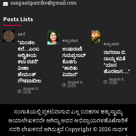
sangaatipatrike@gmail.com
Posts Lists
ಇತರೆ
ಕಾವ್ಯಯಾನ
“ಮಂಡಲ
ಕಾವ್ಯಯಾನ
ಕಲೆ….ಎಂಬ
ಉಷಾರಾಣಿ
ನಾಗರಾಜ ಬಿ.
ಅದ್ವಿತೀಯ
ಗುರುಪ್ರಸಾದ್
ನಾಯ್ಕ ಕವಿತೆ
ಕಲಾ ರಚನೆ”‌
ಕೊಡಗು
“ಯಾನ
ವೀಣಾ
“ಹಾರಿತು
ಹೊರಟಾಗ…..”
ಹೇಮಂತ್‌
ವಿಮಾನ”
August 6,
ಗೌಡಪಾಟೀಲ
August 6,
2026
2026
August 6,
2026
ಸಂಗಾತಿಯಲ್ಲಿ ಪ್ರಕಟವಾಗುವ ಎಲ್ಲ ಬರಹಗಳ ಹಕ್ಕುಸ್ವಾಮ್ಯ
ಆಯಾಲೇಖಕರದೇ ಆಗಿದ್ದು ಅವರ ಅಭಿಪ್ರಾಯಗಳಹೊಣೆಗಾರಿಕೆ
ಸದರಿ ಲೇಖಕರದೆ ಆಗಿರುತ್ತದೆ Copyright © 2026 ಸಾರ್ಥಕ