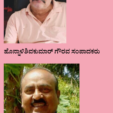
ಹೊನ್ನಾಳಿಶಿವಕುಮಾರ್ ಗೌರವ ಸಂಪಾದಕರು