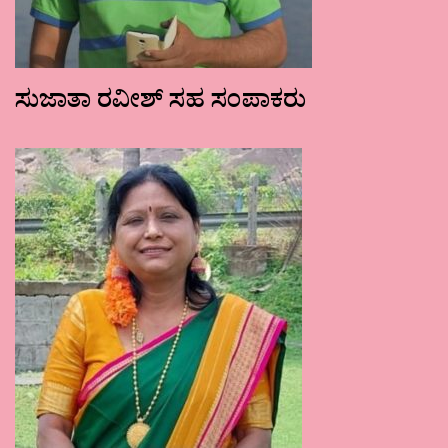
ಸುಜಾತಾ ರವೀಶ್ ಸಹ ಸಂಪಾಕರು