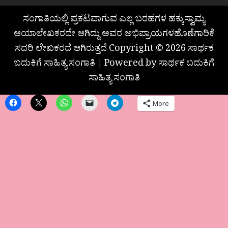
ಸಂಗಾತಿಯಲ್ಲಿ ಪ್ರಕಟವಾಗುವ ಎಲ್ಲ ಬರಹಗಳ ಹಕ್ಕುಸ್ವಾಮ್ಯ
ಆಯಾಲೇಖಕರದೇ ಆಗಿದ್ದು ಅವರ ಅಭಿಪ್ರಾಯಗಳಹೊಣೆಗಾರಿಕೆ
ಸದರಿ ಲೇಖಕರದೆ ಆಗಿರುತ್ತದೆ Copyright © 2026 ಸಾರ್ಥಕ
ಬದುಕಿಗೆ ಸಾಹಿತ್ಯ ಸಂಗಾತಿ | Powered by ಸಾರ್ಥಕ ಬದುಕಿಗೆ
ಸಾಹಿತ್ಯ ಸಂಗಾತಿ
More