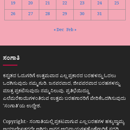
19
20
21
22
23
24
25
26
27
28
29
30
31
« Dec
Feb »
ಸಂಗಾತಿ
ಕನ್ನಡದ ಓದುಗರಿಗೆ ಉತ್ತಮವಾದ ಎಲ್ಲ ಪ್ರಕಾರದ ಬರಹಳನ್ನು ಓದಲು
ಒದಗಿಸುವುದು ನಮ್ಮ ಗುರಿ. ಜನಪರವಾದ, ಜೀವಪರವಾದ ಬರಹಗಳನ್ನು
ಮಾತ್ರ ಪ್ರಕಟಿಸುವುದು ನಮ್ಮ ನಿಲುವು. ಪ್ರತಿಭೆಯಿದ್ದೂ
ಎಲೆಮರೆಕಾಯಿಗಳಂತಿರುವ ಉತ್ತಮ ಬರಹಗಾರರಿಗೆ ವೇದಿಕೆಒದಗಿಸುವುದು
ʼಸಂಗಾತಿʼಯ ಉದ್ದೇಶ.
Copyright:- ಸಂಗಾತಿಯಲ್ಲಿ ಪ್ರಕಟವಾಗುವ ಎಲ್ಲ ಬರಹಗಳ ಹಕ್ಕುಸ್ವಾಮ್ಯ
ಆಯಾಲೇಖಕರದೇ ಆಗಿದ್ದು ಅವರ ಅಭಿಪ್ರಾಯಗಳಹೊಣೆಗಾರಿಕೆ ಸದರಿ