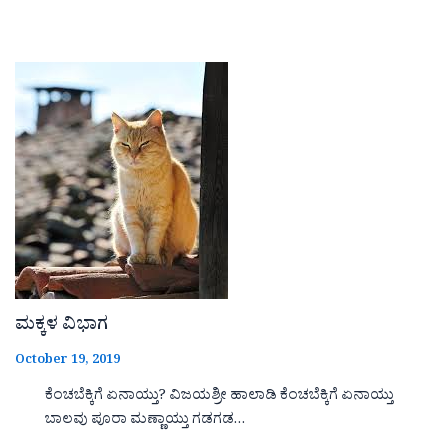
ಮಕ್ಕಳ ವಿಭಾಗ
October 19, 2019
ಕೆಂಚಬೆಕ್ಕಿಗೆ ಏನಾಯ್ತು? ವಿಜಯಶ್ರೀ ಹಾಲಾಡಿ ಕೆಂಚಬೆಕ್ಕಿಗೆ ಏನಾಯ್ತು
ಬಾಲವು ಪೂರಾ ಮಣ್ಣಾಯ್ತು ಗಡಗಡ…