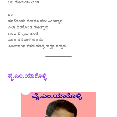
ಆರಿ ಹೋದೀತು ಅಂತ
೧೦
ಹರಕೊಂಡು ಹೋಗೂ ಮಳಿ ನೀರಿನ್ಯಾಗ
ಎಲ್ಲಾ ಹರಕೊಂಡ ಹೋಗ್ತಾವ
ಎಂಥ ವಿಸ್ಮಯ ಅಂತಿ
ಎಂಥ ರ‍್ರನ ಮಳಿ ಅದರೂ
ಎದಿಯಾಗಿನ ನೆನಪ ಮಾತ್ರ ಶಾಶ್ವತ ಇರ‍್ತಾವ
ವೈ.ಎಂ.ಯಾಕೊಳ್ಳಿ