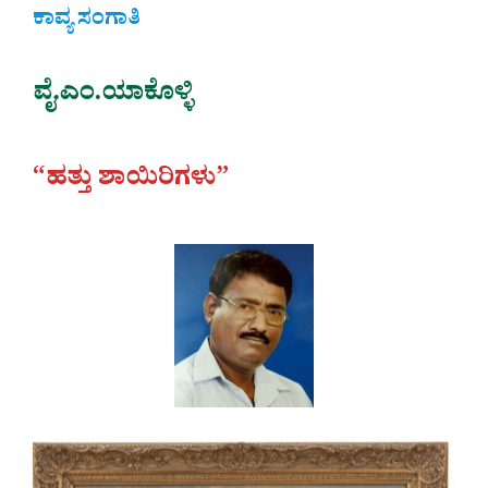
ಕಾವ್ಯ ಸಂಗಾತಿ
ವೈ.ಎಂ.ಯಾಕೊಳ್ಳಿ
“ಹತ್ತು ಶಾಯಿರಿಗಳು”