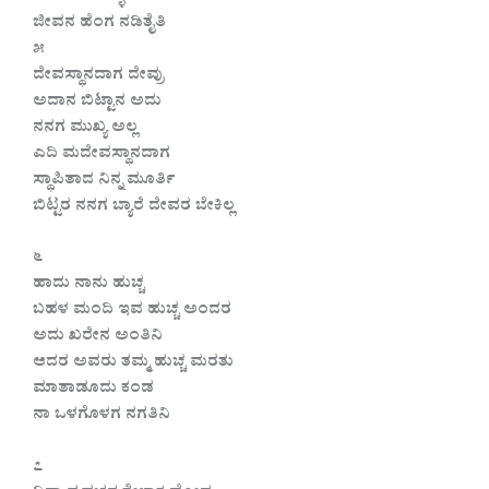
ಜೀವನ ಹೆಂಗ ನಡಿತೈತಿ
೫
ದೇವಸ್ಥಾನದಾಗ ದೇವ್ರು
ಅದಾನ ಬಿಟ್ಟಾನ ಅದು
ನನಗ ಮುಖ್ಯ ಅಲ್ಲ
ಎದಿ ಮದೇವಸ್ಥಾನದಾಗ
ಸ್ಥಾಪಿತಾದ ನಿನ್ನ ಮೂರ್ತಿ
ಬಿಟ್ಟರ ನನಗ ಬ್ಯಾರೆ ದೇವರ ಬೇಕಿಲ್ಲ
೬
ಹಾದು ನಾನು ಹುಚ್ಚ
ಬಹಳ ಮಂದಿ ಇವ ಹುಚ್ಚ ಅಂದರ
ಅದು ಖರೇನ ಅಂತಿನಿ
ಆದರ ಅವರು ತಮ್ಮ ಹುಚ್ಚ ಮರತು
ಮಾತಾಡೂದು ಕಂಡ
ನಾ ಒಳಗೊಳಗ ನಗತಿನಿ
೭