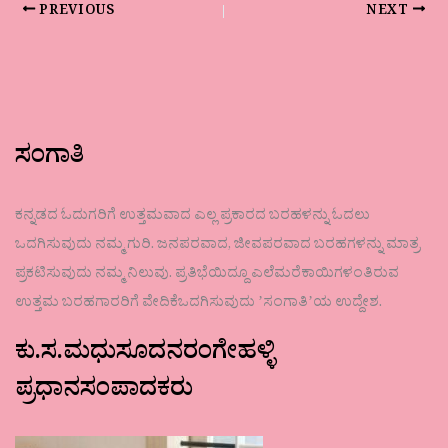
PREVIOUS
NEXT
ಸಂಗಾತಿ
ಕನ್ನಡದ ಓದುಗರಿಗೆ ಉತ್ತಮವಾದ ಎಲ್ಲ ಪ್ರಕಾರದ ಬರಹಳನ್ನು ಓದಲು
ಒದಗಿಸುವುದು ನಮ್ಮ ಗುರಿ. ಜನಪರವಾದ, ಜೀವಪರವಾದ ಬರಹಗಳನ್ನು ಮಾತ್ರ
ಪ್ರಕಟಿಸುವುದು ನಮ್ಮ ನಿಲುವು. ಪ್ರತಿಭೆಯಿದ್ದೂ ಎಲೆಮರೆಕಾಯಿಗಳಂತಿರುವ
ಉತ್ತಮ ಬರಹಗಾರರಿಗೆ ವೇದಿಕೆಒದಗಿಸುವುದು ʼಸಂಗಾತಿʼಯ ಉದ್ದೇಶ.
ಕು.ಸ.ಮಧುಸೂದನರಂಗೇಹಳ್ಳಿ
ಪ್ರಧಾನಸಂಪಾದಕರು