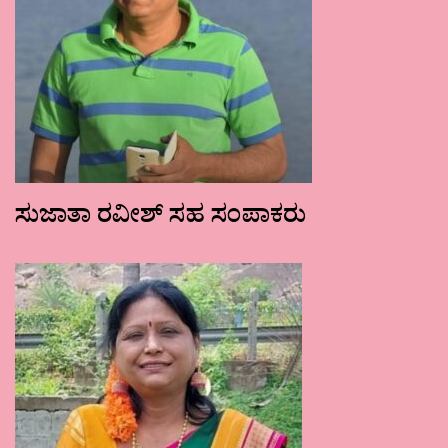
ಸುಜಾತಾ ರವೀಶ್ ಸಹ ಸಂಪಾಕರು