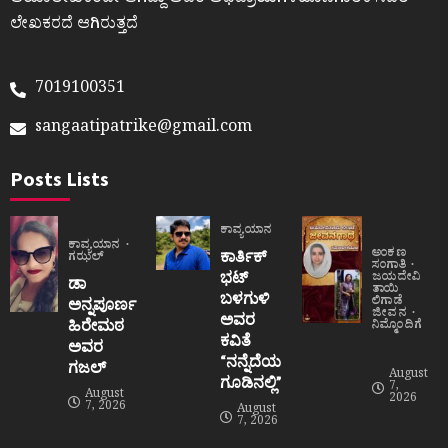
ಲೇಖಕರದೆ ಆಗಿರುತ್ತದೆ
7019100351
sangaatipatrike@gmail.com
Posts Lists
ಕಾವ್ಯಯಾನ
ಕಾವ್ಯಯಾನ
ಅಂಕಣ
ಕಾರ್ತಿಕ್
ಗಝಲ್
ಸಂಗಾತಿ
ಭಟ್
ಜಯದೇವಿ
ಡಾ
ತಾಯಿ
ಬಳಗುಳಿ
ಲಿಗಾಡೆ
ಅನ್ನಪೂರ್ಣ
ಜೀವನ
ಅವರ
ಹಿರೇಮಠ
ನಿಮ್ಮೊಂದಿಗೆ
ಕವಿತೆ
ಅವರ
“ನನ್ನೆದೆಯ
ಗಜಲ್
August
ಗೂಡಿನಲ್ಲಿ”
7,
August
2026
7, 2026
August
7, 2026