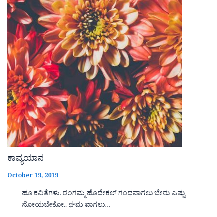
ಕಾವ್ಯಯಾನ
October 19, 2019
ಹೂ ಕವಿತೆಗಳು. ರಂಗಮ್ಮ ಹೊದೇಕಲ್ ಗಂಧವಾಗಲು ಬೇರು ಎಷ್ಟು
ನೋಯಬೇಕೋ.. ಘಮ ವಾಗಲು…