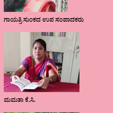
ಗಾಯತ್ರಿ ಸುಂಕದ ಉಪ ಸಂಪಾದಕರು
ಮಮತಾ ಕೆ.ಸಿ.