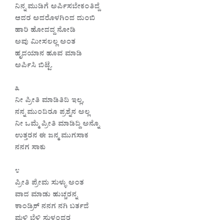
ನಿನ್ನ ಮುಡಿಗೆ ಅರ್ಪಿಸಬೇಕಂತಿದ್ದೆ
ಆದರ ಅದರೊಳಗಿಂದ ದುಂಬಿ
ಹಾರಿ ಹೋದದ್ದ ನೋಡಿ
ಅವು ಮೀಸಲಲ್ಲ ಅಂತ
ಹೃದಯಾನ ಹೂವ ಮಾಡಿ
ಅರ್ಪಿಸಿ ಬಿಟ್ಟೆ.
೩
ನೀ ಪ್ರೀತಿ ಮಾಡಿತಿದಿ ಇಲ್ಲ,
ನನ್ನ ಮುಂದಿರೂ ಪ್ರಶ್ನೆನ ಅಲ್ಲ
ನೀ ಒಮ್ಮೆ ಪ್ರೀತಿ ಮಾಡಿದ್ದಿ ಅನ್ನೊ
ಉತ್ತರನ ಈ ಜನ್ಮ ಮುಗಸಾಕ
ನನಗ ಸಾಕು
೪
ಪ್ರೀತಿ ಪ್ರೇಮ ಸುಳ್ಳು ಅಂತ
ವಾದ ಮಾಡು ಹುಚ್ಚರನ್ನ
ಕಾಂಡ್ರಿಕ್ ನನಗ ನಗಿ ಬರ್ತದೆ
ಮಳಿ ಬೆಳಿ ಸುಳ್ಳಂದರ