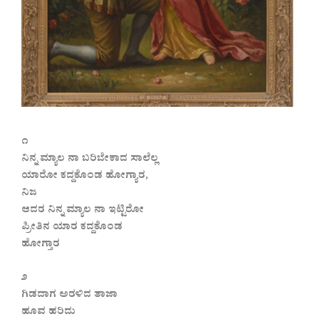
೧
ನಿನ್ನ ಮ್ಯಾಲ ನಾ ಬರಿಬೇಕಾದ ಸಾಲೆಲ್ಲ
ಯಾರೋ ಕದ್ದಕೊಂಡ ಹೋಗ್ಯಾರ,
ನಿಜ
ಆದರ ನಿನ್ನ ಮ್ಯಾಲ ನಾ ಇಟ್ಟಿರೋ
ಪ್ರೀತಿನ ಯಾರ ಕದ್ದಕೊಂಡ
ಹೋಗ್ತಾರ
೨
ಗಿಡದಾಗ ಅರಳಿದ ತಾಜಾ
ಹೂವ ಹರಿದು