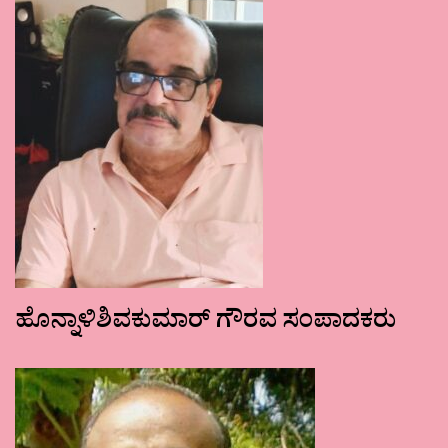
ಹೊನ್ನಾಳಿಶಿವಕುಮಾರ್ ಗೌರವ ಸಂಪಾದಕರು