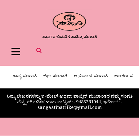
ಸಾರ್ಥಕ ಬದುಕಿಗೆ ಸಾಹಿತ್ಯ ಸಂಗಾತಿ
Menu
ಕಾವ್ಯ ಸಂಗಾತಿ
ಕಥಾ ಸಂಗಾತಿ
ಅನುವಾದ ಸಂಗಾತಿ
ಅಂಕಣ ಸಂಗಾ
ನಿಮ್ಮ ಲೇಖನಗಳನ್ನು ಇ-ಮೇಲ್ ಅಥವಾ ವಾಟ್ಸಪ್ ಮುಖಾಂತರ ನಮ್ಮ ಸಂಗತಿ
ವೆಬ್ಸೈಟ್ ಕಳಿಸಬಹುದು ವಾಟ್ಸಪ್‌ :- 9483261944, ಇಮೇಲ್ :-
sangaatipatrike@gmail.com