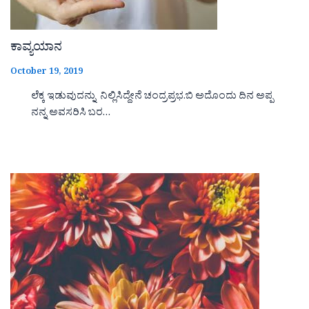
ಕಾವ್ಯಯಾನ
October 19, 2019
ಲೆಕ್ಕ ಇಡುವುದನ್ನು ನಿಲ್ಲಿಸಿದ್ದೇನೆ ಚಂದ್ರಪ್ರಭ.ಬಿ ಅದೊಂದು ದಿನ ಅಪ್ಪ
ನನ್ನ ಅವಸರಿಸಿ ಬರ…