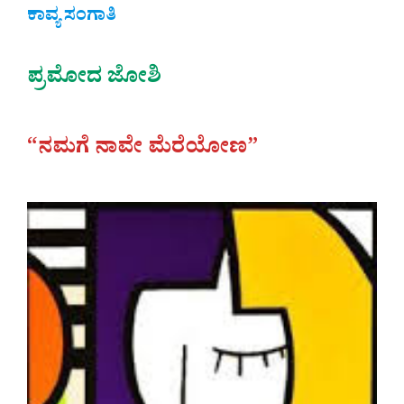
ಕಾವ್ಯ ಸಂಗಾತಿ
ಪ್ರಮೋದ ಜೋಶಿ
“ನಮಗೆ ನಾವೇ ಮೆರೆಯೋಣ”