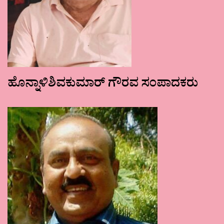
ಹೊನ್ನಾಳಿಶಿವಕುಮಾರ್ ಗೌರವ ಸಂಪಾದಕರು