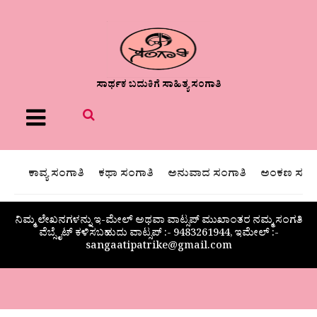
ಸಾರ್ಥಕ ಬದುಕಿಗೆ ಸಾಹಿತ್ಯ ಸಂಗಾತಿ
Menu
ಕಾವ್ಯ ಸಂಗಾತಿ
ಕಥಾ ಸಂಗಾತಿ
ಅನುವಾದ ಸಂಗಾತಿ
ಅಂಕಣ ಸಂಗಾ
ನಿಮ್ಮ ಲೇಖನಗಳನ್ನು ಇ-ಮೇಲ್ ಅಥವಾ ವಾಟ್ಸಪ್ ಮುಖಾಂತರ ನಮ್ಮ ಸಂಗತಿ
ವೆಬ್ಸೈಟ್ ಕಳಿಸಬಹುದು ವಾಟ್ಸಪ್‌ :- 9483261944, ಇಮೇಲ್ :-
sangaatipatrike@gmail.com