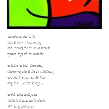
ಮಾಡಲಾದರೂ ಏನು
ಮರವಿಂದು ಸಸಿಯಾಯ್ತು
ಹರೆ ಬರುವುದೆಂದು ಖುಷಿಪಡಲೇ
ಶ್ರಮದ ವ್ಯರ್ಥಕೆ ದುಃಖಿಸಲೇ
ಅರಿವಿನ ಅರಿವು ಈಗಾಯ್ತು
ಬೋರ್ಗಲ್ಲ ಮೇಲೆ ನೀರು ಸುರಿದಿದ್ದು
ಹರಯದ ಆಯು ಮುಗಿದರೂ
ಹತ್ತಬೇಕು ಒಂದನೆ ಮೆಟ್ಟಿಲು
ಅಳುಕಿ ಅಳುವದಕ್ಕಿಂತಾ
ದುಡಿದು ಬದುಕುವುದು ಲೇಸು
ಸಸಿ ಮತ್ತೆ ಬೆಳೆಯಲು