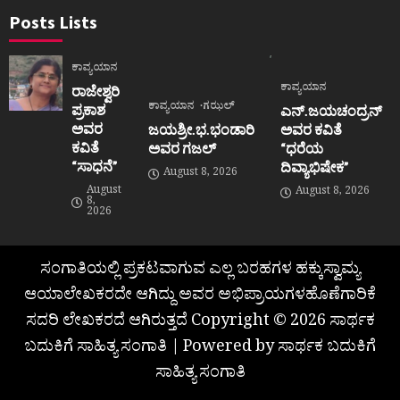
Posts Lists
ಕಾವ್ಯಯಾನ
ಕಾವ್ಯಯಾನ
ರಾಜೇಶ್ವರಿ
ಕಾವ್ಯಯಾನ
ಗಝಲ್
ಪ್ರಕಾಶ
ಎನ್.ಜಯಚಂದ್ರನ್
ಅವರ
ಜಯಶ್ರೀ.ಭ.ಭಂಡಾರಿ
ಅವರ ಕವಿತೆ
ಕವಿತೆ
ಅವರ ಗಜಲ್
“ಧರೆಯ
“ಸಾಧನೆ”
ದಿವ್ಯಾಭಿಷೇಕ”
August 8, 2026
August
August 8, 2026
8,
2026
ಸಂಗಾತಿಯಲ್ಲಿ ಪ್ರಕಟವಾಗುವ ಎಲ್ಲ ಬರಹಗಳ ಹಕ್ಕುಸ್ವಾಮ್ಯ
ಆಯಾಲೇಖಕರದೇ ಆಗಿದ್ದು ಅವರ ಅಭಿಪ್ರಾಯಗಳಹೊಣೆಗಾರಿಕೆ
ಸದರಿ ಲೇಖಕರದೆ ಆಗಿರುತ್ತದೆ Copyright © 2026 ಸಾರ್ಥಕ
ಬದುಕಿಗೆ ಸಾಹಿತ್ಯ ಸಂಗಾತಿ | Powered by ಸಾರ್ಥಕ ಬದುಕಿಗೆ
ಸಾಹಿತ್ಯ ಸಂಗಾತಿ