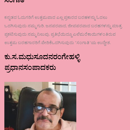
ಸಂಗಾತಿ
ಕನ್ನಡದ ಓದುಗರಿಗೆ ಉತ್ತಮವಾದ ಎಲ್ಲ ಪ್ರಕಾರದ ಬರಹಳನ್ನು ಓದಲು
ಒದಗಿಸುವುದು ನಮ್ಮ ಗುರಿ. ಜನಪರವಾದ, ಜೀವಪರವಾದ ಬರಹಗಳನ್ನು ಮಾತ್ರ
ಪ್ರಕಟಿಸುವುದು ನಮ್ಮ ನಿಲುವು. ಪ್ರತಿಭೆಯಿದ್ದೂ ಎಲೆಮರೆಕಾಯಿಗಳಂತಿರುವ
ಉತ್ತಮ ಬರಹಗಾರರಿಗೆ ವೇದಿಕೆಒದಗಿಸುವುದು ʼಸಂಗಾತಿʼಯ ಉದ್ದೇಶ.
ಕು.ಸ.ಮಧುಸೂದನರಂಗೇಹಳ್ಳಿ
ಪ್ರಧಾನಸಂಪಾದಕರು