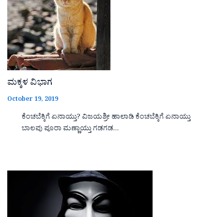
ಮಕ್ಕಳ ವಿಭಾಗ
October 19, 2019
ಕೆಂಚಬೆಕ್ಕಿಗೆ ಏನಾಯ್ತು? ವಿಜಯಶ್ರೀ ಹಾಲಾಡಿ ಕೆಂಚಬೆಕ್ಕಿಗೆ ಏನಾಯ್ತು
ಬಾಲವು ಪೂರಾ ಮಣ್ಣಾಯ್ತು ಗಡಗಡ…