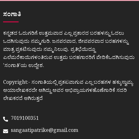
ಸಂಗಾತಿ
ಕನ್ನಡದ ಓದುಗರಿಗೆ ಉತ್ತಮವಾದ ಎಲ್ಲ ಪ್ರಕಾರದ ಬರಹಳನ್ನು ಓದಲು
ಒದಗಿಸುವುದು ನಮ್ಮ ಗುರಿ. ಜನಪರವಾದ, ಜೀವಪರವಾದ ಬರಹಗಳನ್ನು
ಮಾತ್ರ ಪ್ರಕಟಿಸುವುದು ನಮ್ಮ ನಿಲುವು. ಪ್ರತಿಭೆಯಿದ್ದೂ
ಎಲೆಮರೆಕಾಯಿಗಳಂತಿರುವ ಉತ್ತಮ ಬರಹಗಾರರಿಗೆ ವೇದಿಕೆಒದಗಿಸುವುದು
ʼಸಂಗಾತಿʼಯ ಉದ್ದೇಶ.
Copyright:- ಸಂಗಾತಿಯಲ್ಲಿ ಪ್ರಕಟವಾಗುವ ಎಲ್ಲ ಬರಹಗಳ ಹಕ್ಕುಸ್ವಾಮ್ಯ
ಆಯಾಲೇಖಕರದೇ ಆಗಿದ್ದು ಅವರ ಅಭಿಪ್ರಾಯಗಳಹೊಣೆಗಾರಿಕೆ ಸದರಿ
ಲೇಖಕರದೆ ಆಗಿರುತ್ತದೆ
7019100351
sangaatipatrike@gmail.com