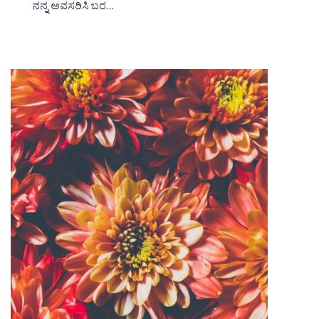
ನನ್ನ ಅವಸರಿಸಿ ಬರ…