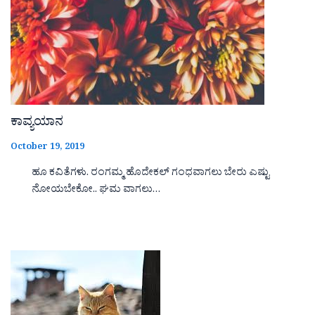
ಕಾವ್ಯಯಾನ
October 19, 2019
ಹೂ ಕವಿತೆಗಳು. ರಂಗಮ್ಮ ಹೊದೇಕಲ್ ಗಂಧವಾಗಲು ಬೇರು ಎಷ್ಟು
ನೋಯಬೇಕೋ.. ಘಮ ವಾಗಲು…