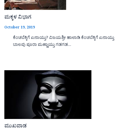
ಮಕ್ಕಳ ವಿಭಾಗ
October 19, 2019
ಕೆಂಚಬೆಕ್ಕಿಗೆ ಏನಾಯ್ತು? ವಿಜಯಶ್ರೀ ಹಾಲಾಡಿ ಕೆಂಚಬೆಕ್ಕಿಗೆ ಏನಾಯ್ತು
ಬಾಲವು ಪೂರಾ ಮಣ್ಣಾಯ್ತು ಗಡಗಡ…
ಮುಖವಾಡ