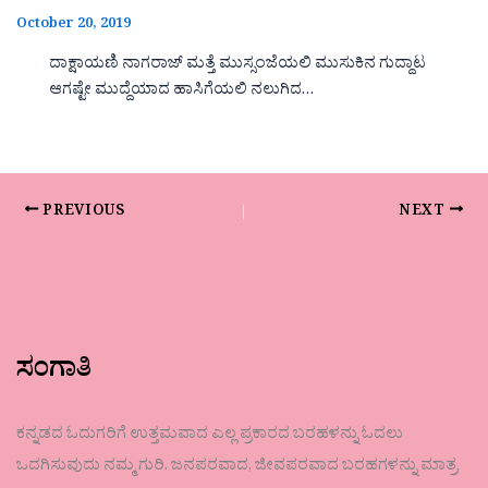
October 20, 2019
ದಾಕ್ಷಾಯಣಿ ನಾಗರಾಜ್ ಮತ್ತೆ ಮುಸ್ಸಂಜೆಯಲಿ ಮುಸುಕಿನ ಗುದ್ದಾಟ
ಆಗಷ್ಟೇ ಮುದ್ದೆಯಾದ ಹಾಸಿಗೆಯಲಿ ನಲುಗಿದ…
PREVIOUS
NEXT
ಸಂಗಾತಿ
ಕನ್ನಡದ ಓದುಗರಿಗೆ ಉತ್ತಮವಾದ ಎಲ್ಲ ಪ್ರಕಾರದ ಬರಹಳನ್ನು ಓದಲು
ಒದಗಿಸುವುದು ನಮ್ಮ ಗುರಿ. ಜನಪರವಾದ, ಜೀವಪರವಾದ ಬರಹಗಳನ್ನು ಮಾತ್ರ