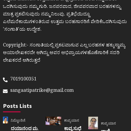
ಒದಗಿಸುವುದು ನಮ್ಮ ಗುರಿ. ಜನಪರವಾದ, ಜೀವಪರವಾದ ಬರಹಗಳನ್ನು
ಮಾತ್ರ ಪ್ರಕಟಿಸುವುದು ನಮ್ಮ ನಿಲುವು. ಪ್ರತಿಭೆಯಿದ್ದೂ
ಎಲೆಮರೆಕಾಯಿಗಳಂತಿರುವ ಉತ್ತಮ ಬರಹಗಾರರಿಗೆ ವೇದಿಕೆಒದಗಿಸುವುದು
ʼಸಂಗಾತಿʼಯ ಉದ್ದೇಶ.
Copyright:- ಸಂಗಾತಿಯಲ್ಲಿ ಪ್ರಕಟವಾಗುವ ಎಲ್ಲ ಬರಹಗಳ ಹಕ್ಕುಸ್ವಾಮ್ಯ
ಆಯಾಲೇಖಕರದೇ ಆಗಿದ್ದು ಅವರ ಅಭಿಪ್ರಾಯಗಳಹೊಣೆಗಾರಿಕೆ ಸದರಿ
ಲೇಖಕರದೆ ಆಗಿರುತ್ತದೆ
7019100351
sangaatipatrike@gmail.com
Posts Lists
ನಿಮ್ಮೊಂದಿಗೆ
ಕಾವ್ಯಯಾನ
ಕಾವ್ಯಯಾನ
ದಯಾನಂದ ಮ.
ಕಾವ್ಯ ಸುಧೆ