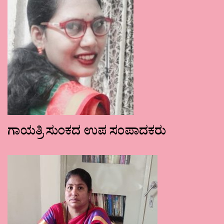
ಗಾಯತ್ರಿ ಸುಂಕದ ಉಪ ಸಂಪಾದಕರು