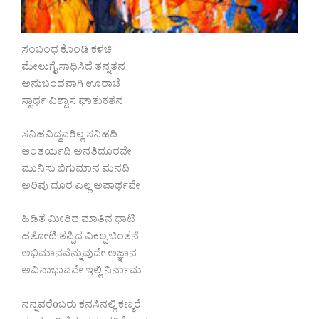
ಸಂಬಂಧ ಕೊಂಡಿ ಕಳಚಿ
ಮೇಲುಗೈ ಸಾಧಿಸಿದೆ ತನ್ನತನ
ಅನುಬಂಧವಾಗಿ ಊರಾಚೆ
ಸ್ವಾರ್ಥ ವಿಶ್ವಾಸ ಘಾತುಕತನ
ಸನಿಹವಿದ್ದವರಿಲ್ಲ ಸನಿಹದಿ
ಆಂತರ್ಯದಿ ಅನತಿದೂರವೇ
ಮುನಿಸು ಬಿಗುಮಾನ ಮನದಿ
ಅರಿವು ದೂರ ಎಲ್ಲ ಅಪಾರ್ಥವೇ
ಹಿಡಿತ ಮೀರಿದ ಮಾತಿನ ಧಾಟಿ
ಹತೋಟಿ ತಪ್ಪಿದ ವಿಕಲ್ಪ ಚಿಂತನೆ
ಅಭಿಮಾನವೆನ್ನುವುದೇ ಅಜ್ಞಾನ
ಅವಿನಾಭಾವವೇ ಇಲ್ಲಿ ನಿರ್ನಾಮ
ನನ್ನವರೆoಬರು ಕನಸಿನಲ್ಲಿ ಕಣ್ಮರೆ