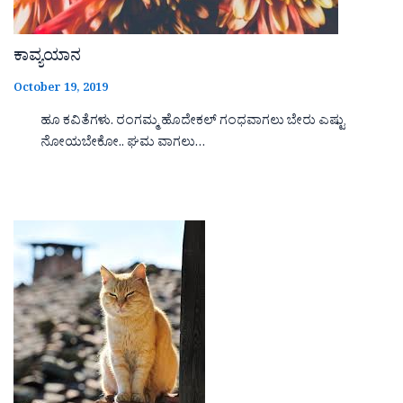
ಕಾವ್ಯಯಾನ
October 19, 2019
ಹೂ ಕವಿತೆಗಳು. ರಂಗಮ್ಮ ಹೊದೇಕಲ್ ಗಂಧವಾಗಲು ಬೇರು ಎಷ್ಟು
ನೋಯಬೇಕೋ.. ಘಮ ವಾಗಲು…