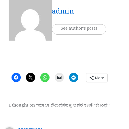
admin
See author's posts
More
1 thought on “ಮಾಲಾ ಚೆಲುವನಹಳ್ಳಿ ಅವರ ಕವಿತೆ ʼಕಬಂಧʼ”