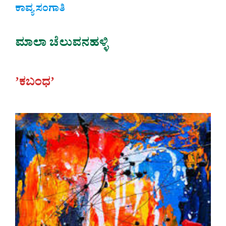
ಕಾವ್ಯ ಸಂಗಾತಿ
ಮಾಲಾ ಚೆಲುವನಹಳ್ಳಿ
ʼಕಬಂಧʼ