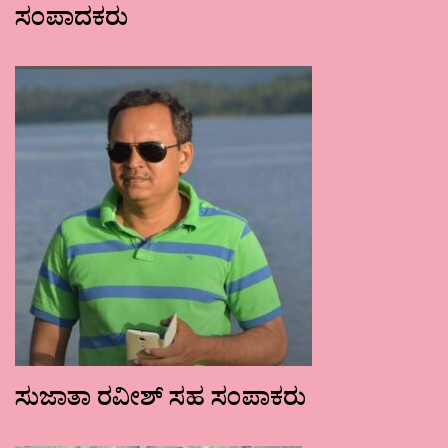
ಸಂಪಾದಕರು
ಸುಜಾತಾ ರವೀಶ್ ಸಹ ಸಂಪಾಕರು