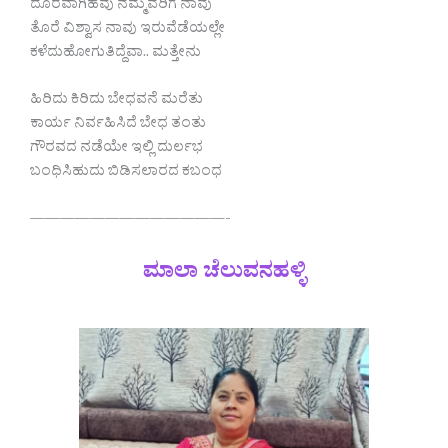
ದೂರವಾಗಿಹೆವು ನಮ್ಮವರಿಗೆ ನಾವು
ತೊರೆ ವಿಶ್ವಾಸ ನಾವು ಇರುವೆಡೆಯಲ್ಲೇ
ಕಳೆದುಹೋಗುತಿದ್ದೆವಾ.. ಮತ್ತೇನು
ಹಿರಿದು ಕಿರಿದು ಬೇಧವನೆ ಮರೆತು
ಕಾರ್ಯ ನಿರ್ವಹಿಸಿದೆ ಬೇಧ ತಂತು
ಗೌರವದ ನಡೆಯೇ ಇಲ್ಲಿ ದುರ್ಲಭ
ಬಂಧಿಸಿಹುದು ಬಿಡಿಸಲಾರದ ಕಬಂಧ
—————————————-
ಮಾಲಾ ಚೆಲುವನಹಳ್ಳಿ