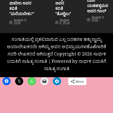
ವಾಣಿ
ಪಾಟೀಲ ಅವರ
ಅವರ
ಯಡಹಳ್ಳಿಮಠ
ಕವಿತೆ
ಕವಿತೆ
ಅವರ ಗಜಲ್
“ಮರೆಯಬೇಕು?”
“ತೊಟ್ಟಿಲು”
August 9,
August 9,
August
2026
2026
9, 2026
ಸಂಗಾತಿಯಲ್ಲಿ ಪ್ರಕಟವಾಗುವ ಎಲ್ಲ ಬರಹಗಳ ಹಕ್ಕುಸ್ವಾಮ್ಯ
ಆಯಾಲೇಖಕರದೇ ಆಗಿದ್ದು ಅವರ ಅಭಿಪ್ರಾಯಗಳಹೊಣೆಗಾರಿಕೆ
ಸದರಿ ಲೇಖಕರದೆ ಆಗಿರುತ್ತದೆ Copyright © 2026 ಸಾರ್ಥಕ
ಬದುಕಿಗೆ ಸಾಹಿತ್ಯ ಸಂಗಾತಿ | Powered by ಸಾರ್ಥಕ ಬದುಕಿಗೆ
ಸಾಹಿತ್ಯ ಸಂಗಾತಿ
More