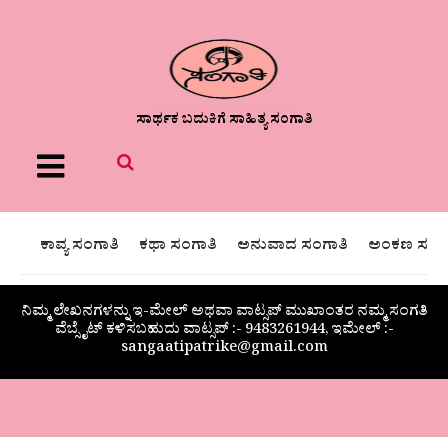
ಸಾರ್ಥಕ ಬದುಕಿಗೆ ಸಾಹಿತ್ಯ ಸಂಗಾತಿ
Menu
ಕಾವ್ಯ ಸಂಗಾತಿ
ಕಥಾ ಸಂಗಾತಿ
ಅನುವಾದ ಸಂಗಾತಿ
ಅಂಕಣ ಸಂಗಾ
ನಿಮ್ಮ ಲೇಖನಗಳನ್ನು ಇ-ಮೇಲ್ ಅಥವಾ ವಾಟ್ಸಪ್ ಮುಖಾಂತರ ನಮ್ಮ ಸಂಗತಿ
ವೆಬ್ಸೈಟ್ ಕಳಿಸಬಹುದು ವಾಟ್ಸಪ್‌ :- 9483261944, ಇಮೇಲ್ :-
sangaatipatrike@gmail.com