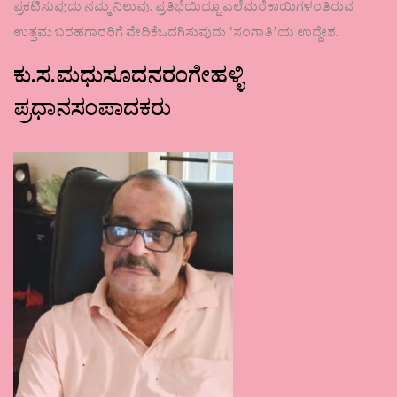
ಪ್ರಕಟಿಸುವುದು ನಮ್ಮ ನಿಲುವು. ಪ್ರತಿಭೆಯಿದ್ದೂ ಎಲೆಮರೆಕಾಯಿಗಳಂತಿರುವ
ಉತ್ತಮ ಬರಹಗಾರರಿಗೆ ವೇದಿಕೆಒದಗಿಸುವುದು ʼಸಂಗಾತಿʼಯ ಉದ್ದೇಶ.
ಕು.ಸ.ಮಧುಸೂದನರಂಗೇಹಳ್ಳಿ
ಪ್ರಧಾನಸಂಪಾದಕರು