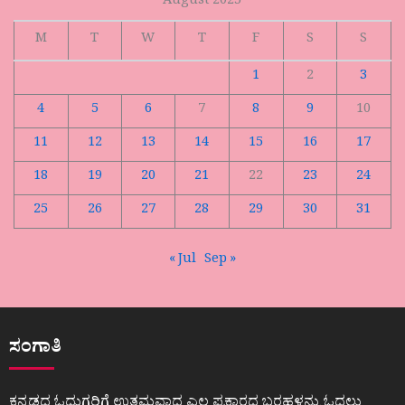
August 2025
M
T
W
T
F
S
S
1
2
3
4
5
6
7
8
9
10
11
12
13
14
15
16
17
18
19
20
21
22
23
24
25
26
27
28
29
30
31
« Jul
Sep »
ಸಂಗಾತಿ
ಕನ್ನಡದ ಓದುಗರಿಗೆ ಉತ್ತಮವಾದ ಎಲ್ಲ ಪ್ರಕಾರದ ಬರಹಳನ್ನು ಓದಲು