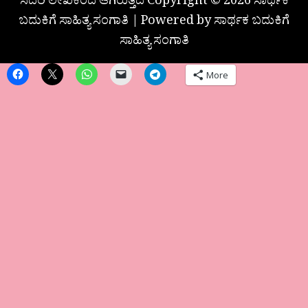
ಸದರಿ ಲೇಖಕರದೆ ಆಗಿರುತ್ತದೆ Copyright © 2026 ಸಾರ್ಥಕ
ಬದುಕಿಗೆ ಸಾಹಿತ್ಯ ಸಂಗಾತಿ | Powered by ಸಾರ್ಥಕ ಬದುಕಿಗೆ
ಸಾಹಿತ್ಯ ಸಂಗಾತಿ
More