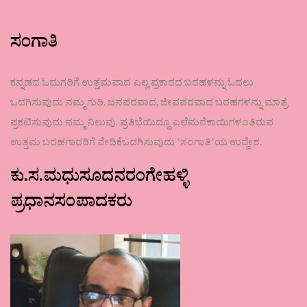
ಸಂಗಾತಿ
ಕನ್ನಡದ ಓದುಗರಿಗೆ ಉತ್ತಮವಾದ ಎಲ್ಲ ಪ್ರಕಾರದ ಬರಹಳನ್ನು ಓದಲು
ಒದಗಿಸುವುದು ನಮ್ಮ ಗುರಿ. ಜನಪರವಾದ, ಜೀವಪರವಾದ ಬರಹಗಳನ್ನು ಮಾತ್ರ
ಪ್ರಕಟಿಸುವುದು ನಮ್ಮ ನಿಲುವು. ಪ್ರತಿಭೆಯಿದ್ದೂ ಎಲೆಮರೆಕಾಯಿಗಳಂತಿರುವ
ಉತ್ತಮ ಬರಹಗಾರರಿಗೆ ವೇದಿಕೆಒದಗಿಸುವುದು ʼಸಂಗಾತಿʼಯ ಉದ್ದೇಶ.
ಕು.ಸ.ಮಧುಸೂದನರಂಗೇಹಳ್ಳಿ
ಪ್ರಧಾನಸಂಪಾದಕರು