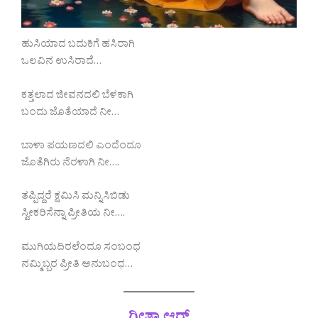
ಹುಸಿಯಾದ ಬದುಕಿಗೆ ಹಸಿರಾಗಿ
ಒಲವಿನ ಉಸಿರಾದೆ…
ಕತ್ತಲಾದ ಜೀವನದಲಿ ಬೆಳಕಾಗಿ
ಬಂದು ಜೊತೆಯಾದೆ ನೀ…
ಬಾಳಾ ಪಯಣದಲಿ ಎಂದೆಂದೂ
ಜೊತೆಗಿರು ನೆರಳಾಗಿ ನೀ….
ತಪ್ಪಿದ್ದರೆ ಕ್ಷಮಿಸಿ ಮನ್ನಿಸಿಬಿಡು
ಸ್ವೀಕರಿಸೆನ್ನಾ ಪ್ರೀತಿಯ ನೀ….
ಮುಗಿಯದಿರಲೆಂದೂ ಸಂಬಂಧ
ನಮ್ಮಿಬ್ಬರ ಪ್ರೀತಿ ಅನುಬಂಧ…