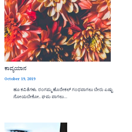
ಕಾವ್ಯಯಾನ
October 19, 2019
ಹೂ ಕವಿತೆಗಳು. ರಂಗಮ್ಮ ಹೊದೇಕಲ್ ಗಂಧವಾಗಲು ಬೇರು ಎಷ್ಟು
ನೋಯಬೇಕೋ.. ಘಮ ವಾಗಲು…