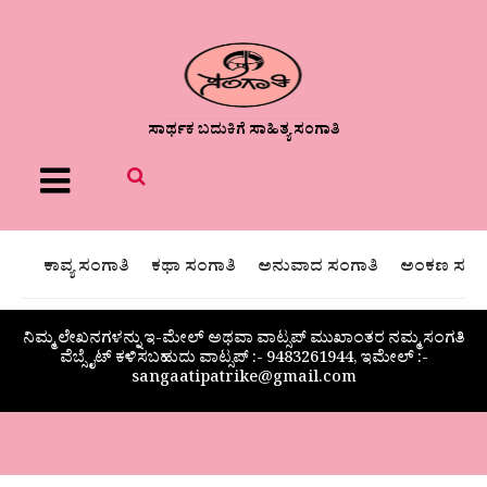
ಸಾರ್ಥಕ ಬದುಕಿಗೆ ಸಾಹಿತ್ಯ ಸಂಗಾತಿ
Menu
ಕಾವ್ಯ ಸಂಗಾತಿ
ಕಥಾ ಸಂಗಾತಿ
ಅನುವಾದ ಸಂಗಾತಿ
ಅಂಕಣ ಸಂಗಾ
ನಿಮ್ಮ ಲೇಖನಗಳನ್ನು ಇ-ಮೇಲ್ ಅಥವಾ ವಾಟ್ಸಪ್ ಮುಖಾಂತರ ನಮ್ಮ ಸಂಗತಿ
ವೆಬ್ಸೈಟ್ ಕಳಿಸಬಹುದು ವಾಟ್ಸಪ್‌ :- 9483261944, ಇಮೇಲ್ :-
sangaatipatrike@gmail.com