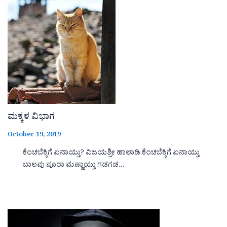
ಮಕ್ಕಳ ವಿಭಾಗ
October 19, 2019
ಕೆಂಚಬೆಕ್ಕಿಗೆ ಏನಾಯ್ತು? ವಿಜಯಶ್ರೀ ಹಾಲಾಡಿ ಕೆಂಚಬೆಕ್ಕಿಗೆ ಏನಾಯ್ತು
ಬಾಲವು ಪೂರಾ ಮಣ್ಣಾಯ್ತು ಗಡಗಡ…