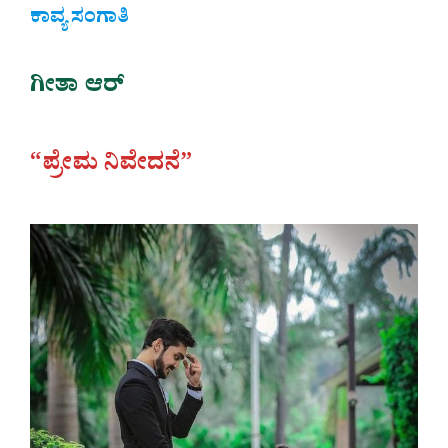
ಕಾವ್ಯ ಸಂಗಾತಿ
ಗೀತಾ ಆರ್‌
“ಪ್ರೇಮ ನಿವೇದನೆ”