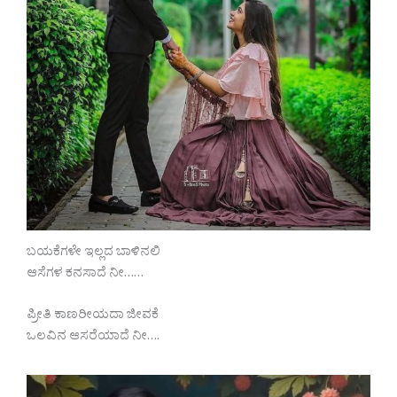
ಬಯಕೆಗಳೇ ಇಲ್ಲದ ಬಾಳಿನಲಿ
ಆಸೆಗಳ ಕನಸಾದೆ ನೀ……
ಪ್ರೀತಿ ಕಾಣರೀಯದಾ ಜೀವಕೆ
ಒಲವಿನ ಆಸರೆಯಾದೆ ನೀ….