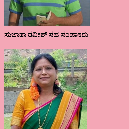
ಸುಜಾತಾ ರವೀಶ್ ಸಹ ಸಂಪಾಕರು