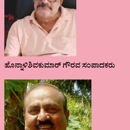
ಹೊನ್ನಾಳಿಶಿವಕುಮಾರ್ ಗೌರವ ಸಂಪಾದಕರು