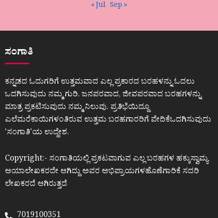
« Jul
Sep »
ಸಂಗಾತಿ
ಕನ್ನಡದ ಓದುಗರಿಗೆ ಉತ್ತಮವಾದ ಎಲ್ಲ ಪ್ರಕಾರದ ಬರಹಳನ್ನು ಓದಲು
ಒದಗಿಸುವುದು ನಮ್ಮ ಗುರಿ. ಜನಪರವಾದ, ಜೀವಪರವಾದ ಬರಹಗಳನ್ನು
ಮಾತ್ರ ಪ್ರಕಟಿಸುವುದು ನಮ್ಮ ನಿಲುವು. ಪ್ರತಿಭೆಯಿದ್ದೂ
ಎಲೆಮರೆಕಾಯಿಗಳಂತಿರುವ ಉತ್ತಮ ಬರಹಗಾರರಿಗೆ ವೇದಿಕೆಒದಗಿಸುವುದು
ʼಸಂಗಾತಿʼಯ ಉದ್ದೇಶ.
Copyright:- ಸಂಗಾತಿಯಲ್ಲಿ ಪ್ರಕಟವಾಗುವ ಎಲ್ಲ ಬರಹಗಳ ಹಕ್ಕುಸ್ವಾಮ್ಯ
ಆಯಾಲೇಖಕರದೇ ಆಗಿದ್ದು ಅವರ ಅಭಿಪ್ರಾಯಗಳಹೊಣೆಗಾರಿಕೆ ಸದರಿ
ಲೇಖಕರದೆ ಆಗಿರುತ್ತದೆ
7019100351