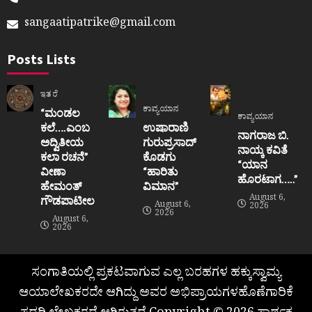
sangaatipatrike@gmail.com
Posts Lists
ಇತರೆ
ಕಾವ್ಯಯಾನ
“ಮಂಡಲ
ಕಾವ್ಯಯಾನ
ಕಲೆ….ಎಂಬ
ಉಷಾರಾಣಿ
ನಾಗರಾಜ ಬಿ.
ಅದ್ವಿತೀಯ
ಗುರುಪ್ರಸಾದ್
ನಾಯ್ಕ ಕವಿತೆ
ಕಲಾ ರಚನೆ”‌
ಕೊಡಗು
“ಯಾನ
ವೀಣಾ
“ಹಾರಿತು
ಹೊರಟಾಗ…..”
ಹೇಮಂತ್‌
ವಿಮಾನ”
August 6,
ಗೌಡಪಾಟೀಲ
August 6,
2026
2026
August 6,
2026
ಸಂಗಾತಿಯಲ್ಲಿ ಪ್ರಕಟವಾಗುವ ಎಲ್ಲ ಬರಹಗಳ ಹಕ್ಕುಸ್ವಾಮ್ಯ
ಆಯಾಲೇಖಕರದೇ ಆಗಿದ್ದು ಅವರ ಅಭಿಪ್ರಾಯಗಳಹೊಣೆಗಾರಿಕೆ