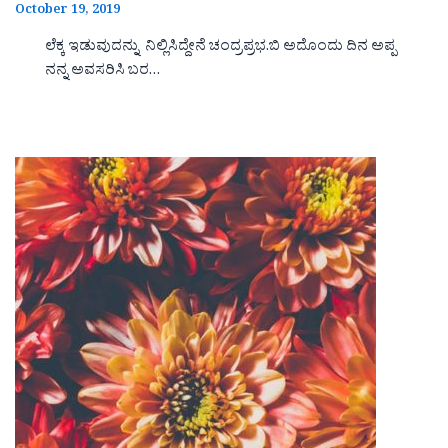
October 19, 2019
ಲೆಕ್ಕ ಇಡುವುದನ್ನು ನಿಲ್ಲಿಸಿದ್ದೇನೆ ಚಂದ್ರಪ್ರಭ.ಬಿ ಅದೊಂದು ದಿನ ಅಪ್ಪ
ನನ್ನ ಅವಸರಿಸಿ ಬರ…