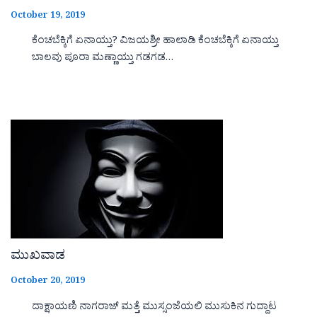
October 19, 2019
ಕೆಂಚಬೆಕ್ಕಿಗೆ ಏನಾಯ್ತು? ವಿಜಯಶ್ರೀ ಹಾಲಾಡಿ ಕೆಂಚಬೆಕ್ಕಿಗೆ ಏನಾಯ್ತು
ಬಾಲವು ಪೂರಾ ಮಣ್ಣಾಯ್ತು ಗಡಗಡ…
ಮುಖವಾಡ
October 20, 2019
ದಾಕ್ಷಾಯಣಿ ನಾಗರಾಜ್ ಮತ್ತೆ ಮುಸ್ಸಂಜೆಯಲಿ ಮುಸುಕಿನ ಗುದ್ದಾಟ