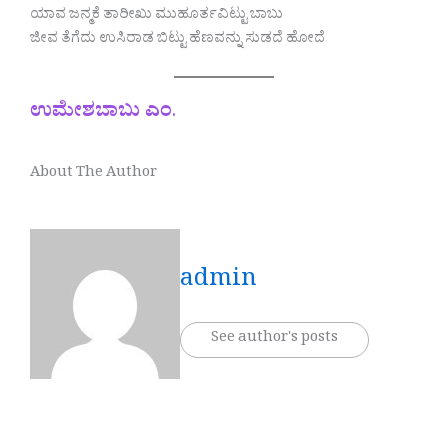
ಯಾವ ಜನ್ಮಕೆ ತಾರೀಖು ಮುಹೂರ್ತವಿಟ್ಟು ಬಾಬು
ಜೀವ ತೆಗೆದು ಉಸಿರಾಡ ಬಿಟ್ಟು ಹೆಣವನ್ನು ಸುಡದೆ ಹೋದೆ
ಉಮೇಶಬಾಬು ಎಂ
.
About The Author
admin
See author's posts