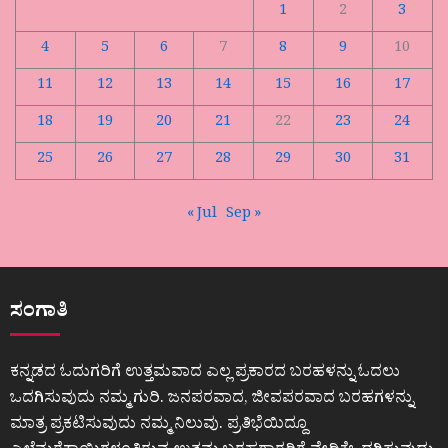
1
2
3
4
5
6
7
8
9
10
11
12
13
14
15
16
17
18
19
20
21
22
23
24
25
26
27
28
29
30
31
« Jul
Sep »
ಸಂಗಾತಿ
ಕನ್ನಡದ ಓದುಗರಿಗೆ ಉತ್ತಮವಾದ ಎಲ್ಲ ಪ್ರಕಾರದ ಬರಹಳನ್ನು ಓದಲು
ಒದಗಿಸುವುದು ನಮ್ಮ ಗುರಿ. ಜನಪರವಾದ, ಜೀವಪರವಾದ ಬರಹಗಳನ್ನು
ಮಾತ್ರ ಪ್ರಕಟಿಸುವುದು ನಮ್ಮ ನಿಲುವು. ಪ್ರತಿಭೆಯಿದ್ದೂ