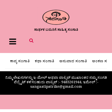
ಸಾರ್ಥಕ ಬದುಕಿಗೆ ಸಾಹಿತ್ಯ ಸಂಗಾತಿ
Menu
ಕಾವ್ಯ ಸಂಗಾತಿ
ಕಥಾ ಸಂಗಾತಿ
ಅನುವಾದ ಸಂಗಾತಿ
ಅಂಕಣ ಸಂಗಾ
ನಿಮ್ಮ ಲೇಖನಗಳನ್ನು ಇ-ಮೇಲ್ ಅಥವಾ ವಾಟ್ಸಪ್ ಮುಖಾಂತರ ನಮ್ಮ ಸಂಗತಿ
ವೆಬ್ಸೈಟ್ ಕಳಿಸಬಹುದು ವಾಟ್ಸಪ್‌ :- 9483261944, ಇಮೇಲ್ :-
sangaatipatrike@gmail.com