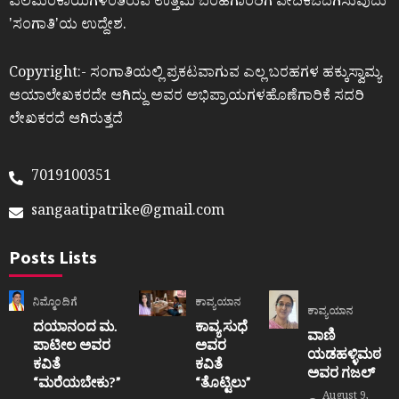
ಎಲೆಮರೆಕಾಯಿಗಳಂತಿರುವ ಉತ್ತಮ ಬರಹಗಾರರಿಗೆ ವೇದಿಕೆಒದಗಿಸುವುದು
ʼಸಂಗಾತಿʼಯ ಉದ್ದೇಶ.
Copyright:- ಸಂಗಾತಿಯಲ್ಲಿ ಪ್ರಕಟವಾಗುವ ಎಲ್ಲ ಬರಹಗಳ ಹಕ್ಕುಸ್ವಾಮ್ಯ
ಆಯಾಲೇಖಕರದೇ ಆಗಿದ್ದು ಅವರ ಅಭಿಪ್ರಾಯಗಳಹೊಣೆಗಾರಿಕೆ ಸದರಿ
ಲೇಖಕರದೆ ಆಗಿರುತ್ತದೆ
7019100351
sangaatipatrike@gmail.com
Posts Lists
ನಿಮ್ಮೊಂದಿಗೆ
ಕಾವ್ಯಯಾನ
ಕಾವ್ಯಯಾನ
ದಯಾನಂದ ಮ.
ಕಾವ್ಯ ಸುಧೆ
ವಾಣಿ
ಪಾಟೀಲ ಅವರ
ಅವರ
ಯಡಹಳ್ಳಿಮಠ
ಕವಿತೆ
ಕವಿತೆ
ಅವರ ಗಜಲ್
“ಮರೆಯಬೇಕು?”
“ತೊಟ್ಟಿಲು”
August 9,