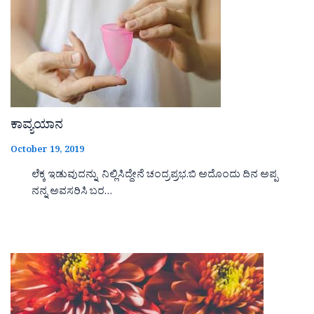
ಕಾವ್ಯಯಾನ
October 19, 2019
ಲೆಕ್ಕ ಇಡುವುದನ್ನು ನಿಲ್ಲಿಸಿದ್ದೇನೆ ಚಂದ್ರಪ್ರಭ.ಬಿ ಅದೊಂದು ದಿನ ಅಪ್ಪ
ನನ್ನ ಅವಸರಿಸಿ ಬರ…