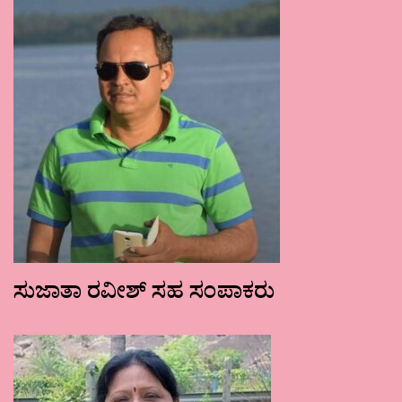
ಸುಜಾತಾ ರವೀಶ್ ಸಹ ಸಂಪಾಕರು