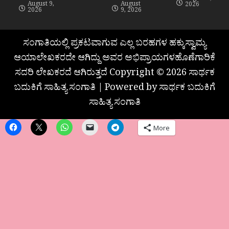
August 9,
August
2026
2026
9, 2026
ಸಂಗಾತಿಯಲ್ಲಿ ಪ್ರಕಟವಾಗುವ ಎಲ್ಲ ಬರಹಗಳ ಹಕ್ಕುಸ್ವಾಮ್ಯ
ಆಯಾಲೇಖಕರದೇ ಆಗಿದ್ದು ಅವರ ಅಭಿಪ್ರಾಯಗಳಹೊಣೆಗಾರಿಕೆ
ಸದರಿ ಲೇಖಕರದೆ ಆಗಿರುತ್ತದೆ Copyright © 2026 ಸಾರ್ಥಕ
ಬದುಕಿಗೆ ಸಾಹಿತ್ಯ ಸಂಗಾತಿ | Powered by ಸಾರ್ಥಕ ಬದುಕಿಗೆ
ಸಾಹಿತ್ಯ ಸಂಗಾತಿ
More