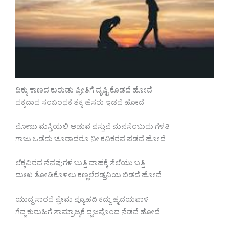
ದಿಕ್ಕು ಕಾಣದ ಕುರುಡು ಪ್ರೀತಿಗೆ ದೃಷ್ಟಿ ಕೊಡದೆ ಹೋದೆ
ದಕ್ಕದಾದ ಸಂಬಂಧಕೆ ತಕ್ಕ ಹೆಸರು ಇಡದೆ ಹೋದೆ
ಮೋಜು ಮಸ್ತಿಯಲಿ ಆಡುವ ವಸ್ತುವೆ ಮನಸೆಂಬುದು ಗೆಳತಿ
ಗಾಜು ಒಡೆದು ಚೂರಾದರೂ ನೀ ಕನಿಕರವ ಪಡದೆ ಹೋದೆ
ಲೆಕ್ಕವಿರದ ನೆನಪುಗಳ ಬುತ್ತಿ ದಾಹಕ್ಕೆ ಸೆಲೆಯು ಬತ್ತಿ
ದುಃಖ ತೋಡಿಕೊಳಲು ಕಣ್ಣಲೆರಡ್ಹನಿಯ ಬಿಡದೆ ಹೋದೆ
ಯುದ್ಧ ಸಾರದೆ ಪ್ರೇಮ ವ್ಯೂಹದಿ ಕದ್ದು ಹೃದಯವಾಳಿ
ಗೆದ್ದ ಕುರುಹಿಗೆ ಸಾಮ್ರಾಜ್ಯಕೆ ಧ್ವಜವೊಂದ ನೆಡದೆ ಹೋದೆ