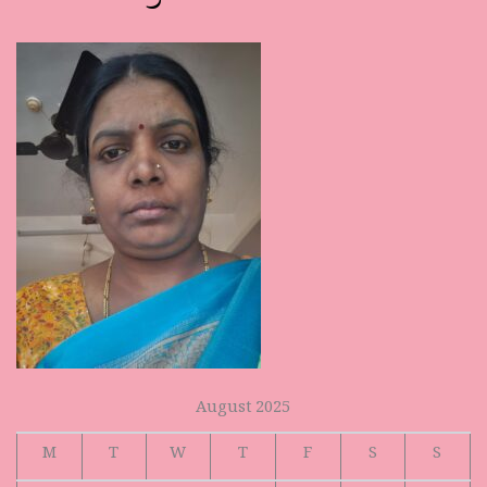
August 2025
M
T
W
T
F
S
S