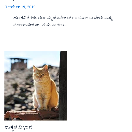
October 19, 2019
ಹೂ ಕವಿತೆಗಳು. ರಂಗಮ್ಮ ಹೊದೇಕಲ್ ಗಂಧವಾಗಲು ಬೇರು ಎಷ್ಟು
ನೋಯಬೇಕೋ.. ಘಮ ವಾಗಲು…
ಮಕ್ಕಳ ವಿಭಾಗ