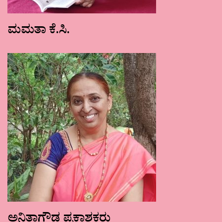
ಮಮತಾ ಕೆ.ಸಿ.
ಅನಿತಾಗೌಡ ಪ್ರಕಾಶಕರು