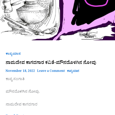
ಕಾವ್ಯಯಾನ
ನಾಮದೇವ ಕಾಗದಗಾರ ಕವಿತೆ-ಮೌನದೊಳಗಿನ ನೋವು
November 18, 2022
Leave a Comment
ಕಾವ್ಯಯಾನ
ಕಾವ್ಯ ಸಂಗಾತಿ
ಮೌನದೊಳಗಿನ ನೋವು.
ನಾಮದೇವ ಕಾಗದಗಾರ