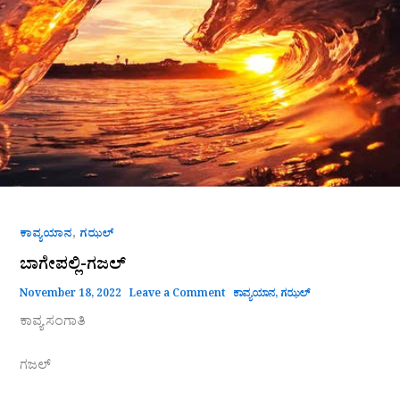
,
ಕಾವ್ಯಯಾನ
ಗಝಲ್
ಬಾಗೇಪಲ್ಲಿ-ಗಜಲ್
November 18, 2022
Leave a Comment
ಕಾವ್ಯಯಾನ
,
ಗಝಲ್
ಕಾವ್ಯ ಸಂಗಾತಿ
ಗಜಲ್