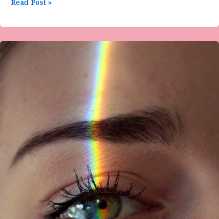
Read Post »
ವಾಣಿ
ಭಂಡಾರಿ
-ಗಜ಼ಲ್