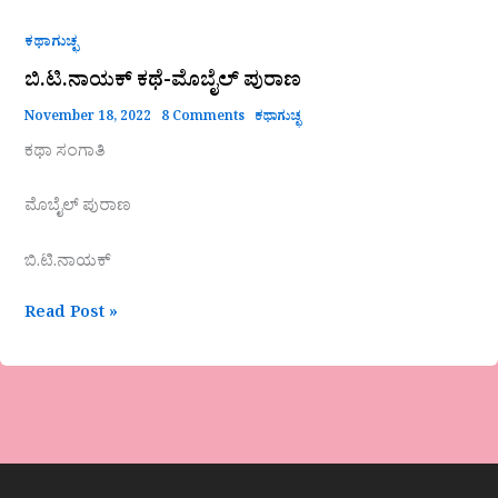
ಕಥಾಗುಚ್ಛ
ಬಿ.ಟಿ.ನಾಯಕ್ ಕಥೆ-ಮೊಬೈಲ್ ಪುರಾಣ
November 18, 2022
8 Comments
ಕಥಾಗುಚ್ಛ
ಕಥಾ ಸಂಗಾತಿ
ಮೊಬೈಲ್ ಪುರಾಣ
ಬಿ.ಟಿ.ನಾಯಕ್
Read Post »