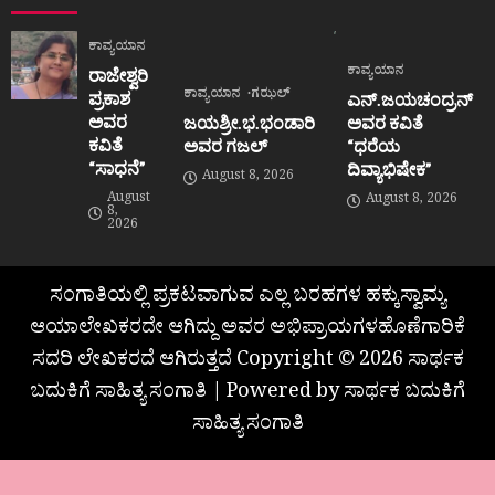
ಕಾವ್ಯಯಾನ
ಕಾವ್ಯಯಾನ
ರಾಜೇಶ್ವರಿ
ಕಾವ್ಯಯಾನ
ಗಝಲ್
ಪ್ರಕಾಶ
ಎನ್.ಜಯಚಂದ್ರನ್
ಅವರ
ಜಯಶ್ರೀ.ಭ.ಭಂಡಾರಿ
ಅವರ ಕವಿತೆ
ಕವಿತೆ
ಅವರ ಗಜಲ್
“ಧರೆಯ
“ಸಾಧನೆ”
ದಿವ್ಯಾಭಿಷೇಕ”
August 8, 2026
August
August 8, 2026
8,
2026
ಸಂಗಾತಿಯಲ್ಲಿ ಪ್ರಕಟವಾಗುವ ಎಲ್ಲ ಬರಹಗಳ ಹಕ್ಕುಸ್ವಾಮ್ಯ
ಆಯಾಲೇಖಕರದೇ ಆಗಿದ್ದು ಅವರ ಅಭಿಪ್ರಾಯಗಳಹೊಣೆಗಾರಿಕೆ
ಸದರಿ ಲೇಖಕರದೆ ಆಗಿರುತ್ತದೆ Copyright © 2026 ಸಾರ್ಥಕ
ಬದುಕಿಗೆ ಸಾಹಿತ್ಯ ಸಂಗಾತಿ | Powered by ಸಾರ್ಥಕ ಬದುಕಿಗೆ
ಸಾಹಿತ್ಯ ಸಂಗಾತಿ