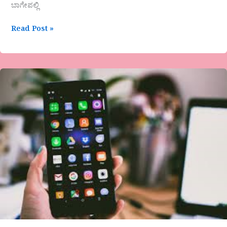
ಬಾಗೇಪಲ್ಲಿ
Read Post »
ಬಿ.ಟಿ.ನಾಯಕ್
ಕಥೆ-
ಮೊಬೈಲ್
ಪುರಾಣ