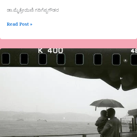
ಡಾ.ಮೈತ್ರೇಯಿಣಿ ಗದಿಗೆಪ್ಪಗೌಡರ
Read Post »
ಮಲಯಾಳಂ
ಕವಿತೆ-
ಮನುಷ್ಯರ
ಕಥೆ…!
ರಫೀಕ್
ಬದರಿಯಾ.