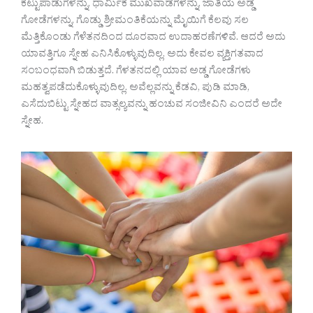
ಕಟ್ಟುಪಾಡುಗಳನ್ನು, ಧಾರ್ಮಿಕ ಮುಖವಾಡಗಳನ್ನು, ಜಾತಿಯ ಅಡ್ಡ
ಗೋಡೆಗಳನ್ನು, ಗೊಡ್ಡು ಶ್ರೀಮಂತಿಕೆಯನ್ನು ಮೈಯಿಗೆ ಕೆಲವು ಸಲ
ಮೆತ್ತಿಕೊಂಡು ಗೆಳೆತನದಿಂದ ದೂರವಾದ ಉದಾಹರಣೆಗಳಿವೆ. ಆದರೆ ಅದು
ಯಾವತ್ತಿಗೂ ಸ್ನೇಹ ಎನಿಸಿಕೊಳ್ಳುವುದಿಲ್ಲ. ಅದು ಕೇವಲ ವ್ಯಕ್ತಿಗತವಾದ
ಸಂಬಂಧವಾಗಿ ಬಿಡುತ್ತದೆ. ಗೆಳತನದಲ್ಲಿ ಯಾವ ಅಡ್ಡ ಗೋಡೆಗಳು
ಮಹತ್ವಪಡೆದುಕೊಳ್ಳುವುದಿಲ್ಲ. ಅವೆಲ್ಲವನ್ನು ಕೆಡವಿ, ಪುಡಿ ಮಾಡಿ,
ಎಸೆದುಬಿಟ್ಟು ಸ್ನೇಹದ ವಾತ್ಸಲ್ಯವನ್ನು ಹಂಚುವ ಸಂಜೀವಿನಿ ಎಂದರೆ ಅದೇ
ಸ್ನೇಹ.