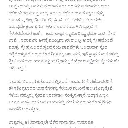
ಪ್ರೀತಿಯ ಸಾಂತ್ವಾನದ ಮಾತುಗಳನ್ನು ಹೇಳುತ್ತಲೇ, ನಿಮ್ಮ ಬದುಕಿನ
ಉನ್ನತಿಯನ್ನು ಬಯಸುವ ಯಾವ ಸಂಬಂಧಿಕರು ಆಗಲಾರರು. ಅದು
ಗೆಳೆಯನಿಂದ ಮಾತ್ರ ಸಾಧ್ಯ. ಇಂತಹ ಗೆಳೆತನ ಯಾವ ಸ್ವಾರ್ಥವನ್ನು
ಬಯಸುವುದಿಲ್ಲ. ನೋವಿರಲಿ, ನಗುವಿರಲಿ, ಅಳುವಿರಲಿ, ಬದುಕಿನ
ಯಾವುದೇ ಕ್ಷಣಗಳಿಗೂ, ಗೆಳೆತನ ಭರವಸೆಯಾಗಿ ನಿಲ್ಲುತ್ತದೆ..!!
ಗೆಳತನವೆಂದರೆ ಹಾಗೆ..! ಅದು ಎಲ್ಲವನ್ನೂ ಮೀರಿದ್ದು. ಧರ್ಮ ಜಾತಿ, ದೇಶ
ಭಾಷೆ… ಇದಾವುದು ಅದಕ್ಕೆ ಮುಖ್ಯವಾಗಿರುವುದಿಲ್ಲ. ಅದಕ್ಕೆ ಸ್ನೇಹವೊಂದೆ
ಮಾತ್ರ. ಸ್ನೇಹ ಎಂದರೆ ಸ್ಪಂದನೆಯ ಭಾವನೆಗಳು ಒಂದಾದಾಗ ಸ್ನೇಹ
ಗಟ್ಟಿಗೊಳ್ಳುತ್ತದೆ. ಒಬ್ಬರ ಕೊರತೆಗಳನ್ನು ಅಣಕಿಸದೆ, ಇನ್ನೊಬ್ಬರ ಕೊರತೆಗಳನ್ನು
ಪ್ರೀತಿಸುವ ಗುಣ ಯಾವ ವ್ಯಕ್ತಿಯಲ್ಲಿ ಇರುತ್ತದೆಯೋ ಆ ವ್ಯಕ್ತಿಯು ಸ್ನೇಹಮಯಿ
ಆಗಿರುತ್ತಾನೆ.
ಸಮಯ ಬಂದಾಗ ಕುಟುಂಬದಲ್ಲಿ ತಂದೆ- ತಾಯಿಗಳಿಗೆ, ಸಹೋದರರಿಗೆ,
ಹೇಳಿಕೊಳ್ಳಲಾರದ ಭಾವನೆಗಳನ್ನು ಗೆಳೆಯರ ಮುಂದೆ ಹಂಚಿಕೊಳ್ಳುತ್ತೇವೆ.
ಗೆಳೆಯ ನಮ್ಮನ್ನು ಸ್ನೇಹಪೂರ್ವಕವಾಗಿ ಸಂತೈಸುತ್ತಾನೆ. ಬಿದ್ದಾಗ ಎಬ್ಬಿಸಿ
ನಿಲ್ಲುವ, ಎಡವಿದಾಗ ಆದ ಗಾಯವನ್ನು ಮಾಸಿಸುವ ಬಹುದೊಡ್ಡ ಔಷಧಿ
ಎಂದರೆ ಅದು ಸ್ನೇಹ.
ಬಾಲ್ಯದಲ್ಲಿ ಆಟವಾಡುತ್ತಲೇ ಬೆಳೆದ ನಾವುಗಳು. ಸಾಮಾಜಿಕ