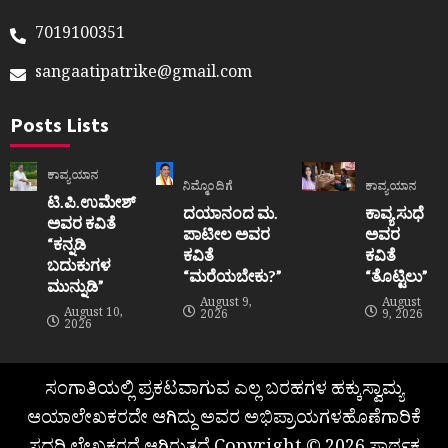
7019100351
sangaatipatrike@gmail.com
Posts Lists
ಕಾವ್ಯಯಾನ
ನಿಮ್ಮೊಂದಿಗೆ
ಕಾವ್ಯಯಾನ
ಟಿ.ಪಿ.ಉಮೇಶ್
ದಯಾನಂದ ಮ.
ಕಾವ್ಯ ಸುಧೆ
ಅವರ ಕವಿತೆ
ಪಾಟೀಲ ಅವರ
ಅವರ
“ಕನ್ನಡಿ
ಕವಿತೆ
ಕವಿತೆ
ಬದುಕುಗಳ
“ಮರೆಯಬೇಕು?”
“ತೊಟ್ಟಿಲು”
ಮುನ್ನುಡಿ”
August 9,
August
August 10,
2026
9, 2026
2026
ಸಂಗಾತಿಯಲ್ಲಿ ಪ್ರಕಟವಾಗುವ ಎಲ್ಲ ಬರಹಗಳ ಹಕ್ಕುಸ್ವಾಮ್ಯ
ಆಯಾಲೇಖಕರದೇ ಆಗಿದ್ದು ಅವರ ಅಭಿಪ್ರಾಯಗಳಹೊಣೆಗಾರಿಕೆ