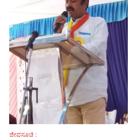
ಜೀವಸೂಚಿ :