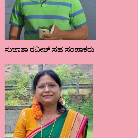
ಸುಜಾತಾ ರವೀಶ್ ಸಹ ಸಂಪಾಕರು