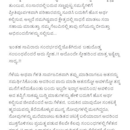
ತುಂಬುವ, ಸಂಸಾರದಲ್ಲಿ ಬರುವ ಸಣ್ಣಪುಟ್ಟ ಸಮಸ್ಯೆಗಳಿಗೆ
ಪ್ರೀತಿಪೂರ್ವಕವಾಗಿ ಪರಿಹಾರವನ್ನು ಸೂಚಿಸಿ ಬದುಕಿಗೆ ಹೊಸ ಅರ್ಥ
ಕಲ್ಪಿಸುವ, ಅಲ್ಲದೆ ನಮಗಿಷ್ಟವಾದ ಕ್ಷೇತ್ರದಲ್ಲಿ ಸಾಧನೆ ಮಾಡಲು ಸದಾ
ಸಹಾಯ ಮಾಡುತ್ತಾ, ನಮ್ಮ ಗೆಲುವಿನಲ್ಲಿ ತಾವು ನಗೆಯನ್ನು ಬೀರುತ್ತಾ
ಅಭಿನಂದನೆಗಳನ್ನು ಸಲ್ಲಿಸುವ…
ಇಂತಹ ಸಾವಿರಾರು ಸಂದರ್ಭದಲ್ಲಿ ಜೊತೆಗಿರುವ ಬಹುದೊಡ್ಡ
ಸಂಬಂಧವೆಂದರೆ ಅದು ಸ್ನೇಹ..!! ಅದೊಂದೇ ಸ್ನೇಹದಿಂದ ಮಾತ್ರ ಇಷ್ಟೆಲ್ಲಾ
ಸಾಧ್ಯ..!!
ಗೆಳೆಯ ಅಥವಾ ಗೆಳತಿ ಸಾರ್ವಜನಿಕವಾಗಿ ತಪ್ಪು ಮಾಡಿದಾಗಲೂ ಆತನನ್ನು
ಸಮರ್ಥಿಸಿಕೊಂಡು ಅದರಿಂದ ಪಾರು ಮಾಡಿ ಆತನನ್ನೋ ಅವಳನ್ನೋ ತನ್ನ
ಮನೆಗೆ ಕರೆದುಕೊಂಡು ಬಂದು ಇಬ್ಬರೇ ಇದ್ದಾಗ ಅವನಿಂದ/ ಅವಳಿಂದ
ಆದ ತಪ್ಪಿಗೆ ಸಾಕಷ್ಟು ಬುದ್ಧಿ ಮಾತುಗಳನ್ನು ಹೇಳಿ ಬದುಕಿಗೆ ಹೊಸ ಅರ್ಥ
ಕಲ್ಪಿಸುವ ಜೀವವೆಂದರೆ ಅದು ಗೆಳೆತನ. ಬದುಕಿನ ಯಾವುದೋ ಸಂಕಟಕ್ಕೆ
ಹೃದಯವನ್ನು ತೆರೆದುಕೊಳ್ಳುವ ಮುನ್ನ, ನೋವುಗಳಲ್ಲಿ ಮಲಗಿದ್ದರೂ,
ನೋವುಗಳನ್ನು ಮರೆಮಾಚಲು ಕುಡಿತದ ಚಟಕ್ಕೆ ಬಲಿಯಾದಾಗ ಅದರಿಂದ
ಮುಕ್ತಗೊಳಿಸಲು ಪ್ರಯತ್ನ ಪಡುವ ಕೆಲವೇ ಕೆಲವು ಸಂಬಂಧಗಳಲ್ಲಿ ಗೆಳೆತನ