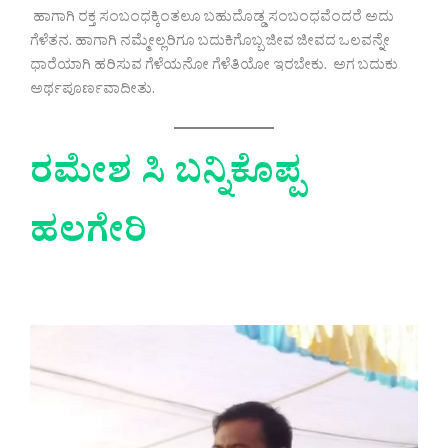
ಹಾಗಾಗಿ ರಕ್ತ ಸಂಬಂಧಕ್ಕಿಂತಲೂ ಬಹುದೊಡ್ಡ ಸಂಬಂಧವೆಂದರೆ ಅದು
ಗೆಳೆತನ. ಹಾಗಾಗಿ ನಮ್ಮೇಲ್ಲರಿಗೂ ಬದುಕಿಗೊಬ್ಬ ಜೀವ ಜೀವದ ಒಲವನ್ನೇ
ಧಾರೆಯಾಗಿ ಹರಿಸುವ ಗೆಳೆಯನೋ ಗೆಳೆತಿಯೋ ಇರಬೇಕು. ಅಗ ಬದುಕು
ಅರ್ಥಪೂರ್ಣವಾದೀತು.
ರಮೇಶ ಸಿ ಬನ್ನಿಕೊಪ್ಪ
ಹಲಗೇರಿ