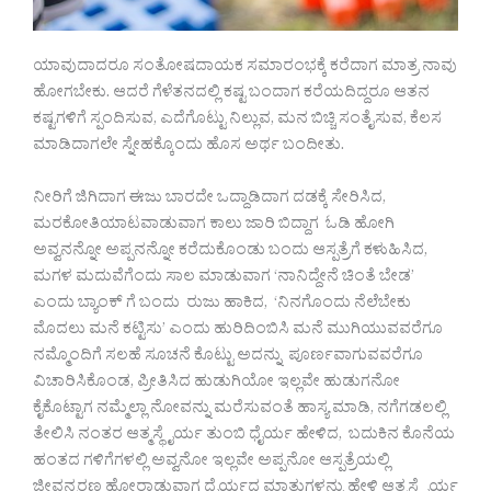
ಯಾವುದಾದರೂ ಸಂತೋಷದಾಯಕ ಸಮಾರಂಭಕ್ಕೆ ಕರೆದಾಗ ಮಾತ್ರ ನಾವು
ಹೋಗಬೇಕು. ಆದರೆ ಗೆಳೆತನದಲ್ಲಿ ಕಷ್ಟ ಬಂದಾಗ ಕರೆಯದಿದ್ದರೂ ಆತನ
ಕಷ್ಟಗಳಿಗೆ ಸ್ಪಂದಿಸುವ, ಎದೆಗೊಟ್ಟು ನಿಲ್ಲುವ, ಮನ ಬಿಚ್ಚಿ ಸಂತೈಸುವ, ಕೆಲಸ
ಮಾಡಿದಾಗಲೇ ಸ್ನೇಹಕ್ಕೊಂದು ಹೊಸ ಅರ್ಥ ಬಂದೀತು.
ನೀರಿಗೆ ಜಿಗಿದಾಗ ಈಜು ಬಾರದೇ ಒದ್ದಾಡಿದಾಗ ದಡಕ್ಕೆ ಸೇರಿಸಿದ,
ಮರಕೋತಿಯಾಟವಾಡುವಾಗ ಕಾಲು ಜಾರಿ ಬಿದ್ದಾಗ ಓಡಿ ಹೋಗಿ
ಅವ್ವನನ್ನೋ ಅಪ್ಪನನ್ನೋ ಕರೆದುಕೊಂಡು ಬಂದು ಆಸ್ಪತ್ರೆಗೆ ಕಳುಹಿಸಿದ,
ಮಗಳ ಮದುವೆಗೆಂದು ಸಾಲ ಮಾಡುವಾಗ ‘ನಾನಿದ್ದೇನೆ ಚಿಂತೆ ಬೇಡ’
ಎಂದು ಬ್ಯಾಂಕ್ ಗೆ ಬಂದು ರುಜು ಹಾಕಿದ, ‘ನಿನಗೊಂದು ನೆಲೆಬೇಕು
ಮೊದಲು ಮನೆ ಕಟ್ಟಿಸು’ ಎಂದು ಹುರಿದಿಂಬಿಸಿ ಮನೆ ಮುಗಿಯುವವರೆಗೂ
ನಮ್ಮೊಂದಿಗೆ ಸಲಹೆ ಸೂಚನೆ ಕೊಟ್ಟು ಅದನ್ನು ಪೂರ್ಣವಾಗುವವರೆಗೂ
ವಿಚಾರಿಸಿಕೊಂಡ, ಪ್ರೀತಿಸಿದ ಹುಡುಗಿಯೋ ಇಲ್ಲವೇ ಹುಡುಗನೋ
ಕೈಕೊಟ್ಟಾಗ ನಮ್ಮೆಲ್ಲಾ ನೋವನ್ನು ಮರೆಸುವಂತೆ ಹಾಸ್ಯ ಮಾಡಿ, ನಗೆಗಡಲಲ್ಲಿ
ತೇಲಿಸಿ ನಂತರ ಆತ್ಮಸ್ಥೈರ್ಯ ತುಂಬಿ ಧೈರ್ಯ ಹೇಳಿದ, ಬದುಕಿನ ಕೊನೆಯ
ಹಂತದ ಗಳಿಗೆಗಳಲ್ಲಿ ಅವ್ವನೋ ಇಲ್ಲವೇ ಅಪ್ಪನೋ ಆಸ್ಪತ್ರೆಯಲ್ಲಿ
ಜೀವನ್ಮರಣ ಹೋರಾಡುವಾಗ ಧೈರ್ಯದ ಮಾತುಗಳನ್ನು ಹೇಳಿ ಆತ್ಮಸ್ಥೈರ್ಯ