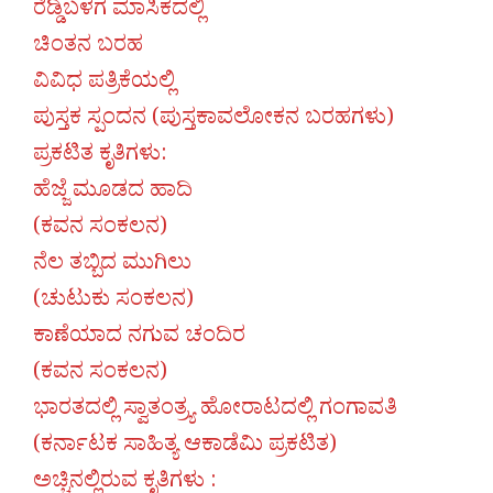
ರೆಡ್ಡಿಬಳಗ ಮಾಸಿಕದಲ್ಲಿ
ಚಿಂತನ ಬರಹ
ವಿವಿಧ ಪತ್ರಿಕೆಯಲ್ಲಿ
ಪುಸ್ತಕ ಸ್ಪಂದನ (ಪುಸ್ತಕಾವಲೋಕನ ಬರಹಗಳು)
ಪ್ರಕಟಿತ ಕೃತಿಗಳು:
ಹೆಜ್ಜೆ ಮೂಡದ ಹಾದಿ
(ಕವನ ಸಂಕಲನ)
ನೆಲ ತಬ್ಬಿದ ಮುಗಿಲು
(ಚುಟುಕು ಸಂಕಲನ)
ಕಾಣೆಯಾದ ನಗುವ ಚಂದಿರ
(ಕವನ ಸಂಕಲನ)
ಭಾರತದಲ್ಲಿ ಸ್ವಾತಂತ್ರ‍್ಯ ಹೋರಾಟದಲ್ಲಿ ಗಂಗಾವತಿ
(ಕರ್ನಾಟಕ ಸಾಹಿತ್ಯ ಆಕಾಡೆಮಿ ಪ್ರಕಟಿತ)
ಅಚ್ಚಿನಲ್ಲಿರುವ ಕೃತಿಗಳು :