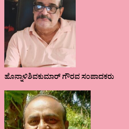
ಹೊನ್ನಾಳಿಶಿವಕುಮಾರ್ ಗೌರವ ಸಂಪಾದಕರು