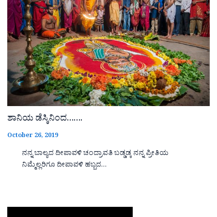
ಶಾನಿಯ ಡೆಸ್ಕಿನಿಂದ…….
October 26, 2019
ನನ್ನ ಬಾಲ್ಯದ ದೀಪಾವಳಿ ಚಂದ್ರಾವತಿ ಬಡ್ಡಡ್ಕ ನನ್ನ ಪ್ರೀತಿಯ
ನಿಮ್ಮೆಲ್ಲರಿಗೂ ದೀಪಾವಳಿ ಹಬ್ಬದ…