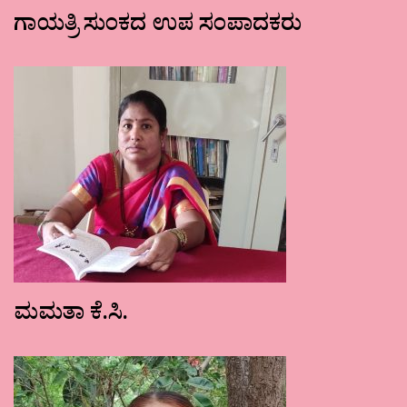
ಗಾಯತ್ರಿ ಸುಂಕದ ಉಪ ಸಂಪಾದಕರು
ಮಮತಾ ಕೆ.ಸಿ.