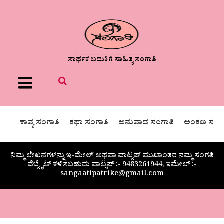
ಸಾರ್ಥಕ ಬದುಕಿಗೆ ಸಾಹಿತ್ಯ ಸಂಗಾತಿ
Menu
ಕಾವ್ಯ ಸಂಗಾತಿ
ಕಥಾ ಸಂಗಾತಿ
ಅನುವಾದ ಸಂಗಾತಿ
ಅಂಕಣ ಸಂಗಾ
ನಿಮ್ಮ ಲೇಖನಗಳನ್ನು ಇ-ಮೇಲ್ ಅಥವಾ ವಾಟ್ಸಪ್ ಮುಖಾಂತರ ನಮ್ಮ ಸಂಗತಿ
ವೆಬ್ಸೈಟ್ ಕಳಿಸಬಹುದು ವಾಟ್ಸಪ್‌ :- 9483261944, ಇಮೇಲ್ :-
sangaatipatrike@gmail.com