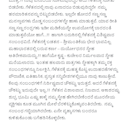
ಮಾತ್ರ..!! ನಾವು ಏನಾದರೂ ಸೋಲುವುದಿದ್ದರೆ ಅದು ಗೆಳೆತನಕ್ಕೆ ಸೋತು
ಬಿಡಬೇಕು. ಗೆಳೆತನದಲ್ಲಿ ನಾವು ಏನಾದರೂ ಬಿಡುವುದಿದ್ದರೇ ನಮ್ಮ
ಹಠಮಾರಿತನವನ್ನು ಬಿಟ್ಟುಬಿಡಬೇಕು. ಇಲ್ಲದೇ ಹೋದರೆ ಸಣ್ಣ ಸಣ್ಣ
ಮನಸ್ತಾಪಗಳು ದೊಡ್ಡ ಸಂಬಂಧಗಳನ್ನೇ ಹಾಳು ಮಾಡುತ್ತವೆ. ಯಾವ ರೀತಿ
ಸಣ್ಣ ಸಣ್ಣ ರಂಧ್ರಗಳು ಇಡೀ ಮಡಿಕೆಯನ್ನೇ ಉಪಯೋಗಕ್ಕೆ ಬಾರದಂತೆ
ಮಾಡುತ್ತವೆಯೋ ಹಾಗೆ…!! ಹಾಗಾಗಿ ಬದುಕಿನಲ್ಲಿ ಗೆಳೆತನಕ್ಕೆ ವಿಶಿಷ್ಟವಾದ
ಸಂಬಂಧವಿದೆ. ಗೆಳೆತನಕ್ಕೆ ಬಡತನ – ಶ್ರೀಮಂತಿಕೆಯ ಭೇದ ಭಾವವಿಲ್ಲ.
ಮಹಾಭಾರತದಲ್ಲಿ ಬರುವ ಕರ್ಣ – ದುರ್ಯೋಧನರ ಸ್ನೇಹ
ಅತಿರೇಕವಾದುದ್ದು..!! ಹಾಗೆಯೇ ಕೃಷ್ಣ – ಕುಚೇಲರ ನಿರ್ಮಲವಾದ ಸ್ನೇಹ
ಮರೆಯಲಾರದು. ಇಂತಹ ಹಲವಾರು ಪಾತ್ರಗಳು ಸ್ನೇಹಕ್ಕಾಗಿ ತಮ್ಮ ರಕ್ತ
ಸಂಬಂಧಗಳನ್ನೂ ನಿರ್ಲಕ್ಷಿಸಿ, ಗೆಳೆತನಕ್ಕೆ ಮಹತ್ವ ಕೊಟ್ಟ ಉದಾಹರಣೆಗಳನ್ನು
ಪೌರಾಣಿಕ, ಐತಿಹಾಸಿಕ, ಪ್ರಸ್ತುತ ಸನ್ನಿವೇಶಗಳಲ್ಲಿಯೂ ನಾವು ಕಾಣುತ್ತೇವೆ.
ಕೆಲವು ಸಂಬಂಧಗಳಿಗೆ ನಿರ್ದಿಷ್ಟವಾದ ಚೌಕಟ್ಟು ಇರುತ್ತದೆ. ಆದರೆ ಗೆಳೆತನಕ್ಕೆ
ಚೌಕಟ್ಟು ಇರುವುದೇ ಇಲ್ಲ..!! ಗೆಳೆತನ ವಿಶಾಲವಾದ, ನಿಜವಾದ, ಆಕಾಶದಷ್ಟು
ಶುಭ್ರ. ಭೂಮಿ ಎಷ್ಟು ತಾಳ್ಮೆ. ನಮ್ಮ ಸ್ನೇಹ ಹೇಗಿರಬೇಕೆಂದರೆ ಮೂರನೇಯ
ವ್ಯಕ್ತಿಗಳೂ ಕೂಡ ಮೂಗಿನ ಮೇಲೆ ಬೆರಳಿಟ್ಟುಕೊಳ್ಳುವಂತಿರಬೇಕು. ನಮ್ಮ
ಸಂಬಂಧ ಗಟ್ಟಿಯಾಗಿರಬೇಕು. ಏನೇ ವ್ಯತ್ಯಾಸಗಳು ಬಂದರೂ
ಕುಳಿತುಕೊಂಡು ಬಗೆಹರಿಸಿಕೊಳ್ಳಬೇಕು.