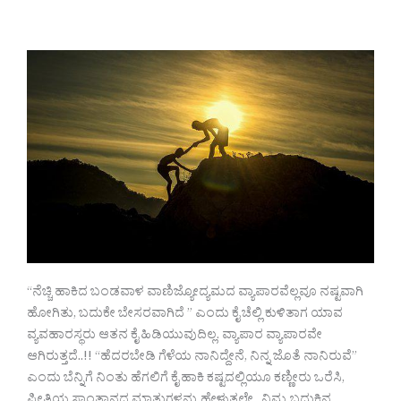
“ನೆಚ್ಚಿ ಹಾಕಿದ ಬಂಡವಾಳ ವಾಣಿಜ್ಯೋದ್ಯಮದ ವ್ಯಾಪಾರವೆಲ್ಲವೂ ನಷ್ಟವಾಗಿ
ಹೋಗಿತು, ಬದುಕೇ ಬೇಸರವಾಗಿದೆ ” ಎಂದು ಕೈ ಚೆಲ್ಲಿ ಕುಳಿತಾಗ ಯಾವ
ವ್ಯವಹಾರಸ್ಥರು ಆತನ ಕೈ ಹಿಡಿಯುವುದಿಲ್ಲ. ವ್ಯಾಪಾರ ವ್ಯಾಪಾರವೇ
ಆಗಿರುತ್ತದೆ..!! “ಹೆದರಬೇಡಿ ಗೆಳೆಯ ನಾನಿದ್ದೇನೆ, ನಿನ್ನ ಜೊತೆ ನಾನಿರುವೆ”
ಎಂದು ಬೆನ್ನಿಗೆ ನಿಂತು ಹೆಗಲಿಗೆ ಕೈ ಹಾಕಿ ಕಷ್ಟದಲ್ಲಿಯೂ ಕಣ್ಣೀರು ಒರೆಸಿ,