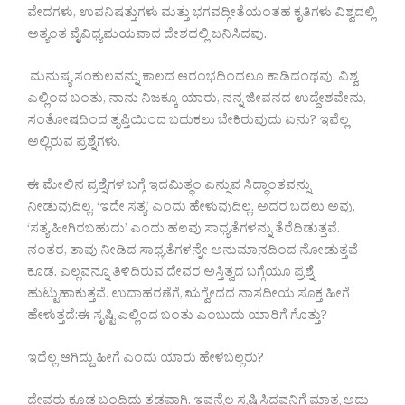
ವೇದಗಳು, ಉಪನಿಷತ್ತುಗಳು ಮತ್ತು ಭಗವದ್ಗೀತೆಯಂತಹ ಕೃತಿಗಳು ವಿಶ್ವದಲ್ಲಿ
ಅತ್ಯಂತ ವೈವಿಧ್ಯಮಯವಾದ ದೇಶದಲ್ಲಿ ಜನಿಸಿದವು.
ಮನುಷ್ಯ ಸಂಕುಲವನ್ನು ಕಾಲದ ಆರಂಭದಿಂದಲೂ ಕಾಡಿದಂಥವು. ವಿಶ್ವ
ಎಲ್ಲಿಂದ ಬಂತು, ನಾನು ನಿಜಕ್ಕೂ ಯಾರು, ನನ್ನ ಜೀವನದ ಉದ್ದೇಶವೇನು,
ಸಂತೋಷದಿಂದ ತೃಪ್ತಿಯಿಂದ ಬದುಕಲು ಬೇಕಿರುವುದು ಏನು? ಇವೆಲ್ಲ
ಅಲ್ಲಿರುವ ಪ್ರಶ್ನೆಗಳು.
ಈ ಮೇಲಿನ ಪ್ರಶ್ನೆಗಳ ಬಗ್ಗೆ ಇದಮಿತ್ಥಂ ಎನ್ನುವ ಸಿದ್ಧಾಂತವನ್ನು
ನೀಡುವುದಿಲ್ಲ. ‘ಇದೇ ಸತ್ಯ’ ಎಂದು ಹೇಳುವುದಿಲ್ಲ. ಅದರ ಬದಲು ಅವು,
‘ಸತ್ಯ ಹೀಗಿರಬಹುದು’ ಎಂದು ಹಲವು ಸಾಧ್ಯತೆಗಳನ್ನು ತೆರೆದಿಡುತ್ತವೆ.
ನಂತರ, ತಾವು ನೀಡಿದ ಸಾಧ್ಯತೆಗಳನ್ನೇ ಅನುಮಾನದಿಂದ ನೋಡುತ್ತವೆ
ಕೂಡ. ಎಲ್ಲವನ್ನೂ ತಿಳಿದಿರುವ ದೇವರ ಅಸ್ತಿತ್ವದ ಬಗ್ಗೆಯೂ ಪ್ರಶ್ನೆ
ಹುಟ್ಟುಹಾಕುತ್ತವೆ. ಉದಾಹರಣೆಗೆ, ಋಗ್ವೇದದ ನಾಸದೀಯ ಸೂಕ್ತ ಹೀಗೆ
ಹೇಳುತ್ತದೆ:ಈ ಸೃಷ್ಟಿ ಎಲ್ಲಿಂದ ಬಂತು ಎಂಬುದು ಯಾರಿಗೆ ಗೊತ್ತು?
ಇದೆಲ್ಲ ಆಗಿದ್ದು ಹೀಗೆ ಎಂದು ಯಾರು ಹೇಳಬಲ್ಲರು?
ದೇವರು ಕೂಡ ಬಂದಿದ್ದು ತಡವಾಗಿ. ಇವನ್ನೆಲ್ಲ ಸೃಷ್ಟಿಸಿದವನಿಗೆ ಮಾತ್ರ ಅದು