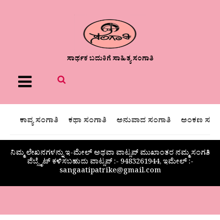
ಸಾರ್ಥಕ ಬದುಕಿಗೆ ಸಾಹಿತ್ಯ ಸಂಗಾತಿ
Menu
ಕಾವ್ಯ ಸಂಗಾತಿ
ಕಥಾ ಸಂಗಾತಿ
ಅನುವಾದ ಸಂಗಾತಿ
ಅಂಕಣ ಸಂಗಾ
ನಿಮ್ಮ ಲೇಖನಗಳನ್ನು ಇ-ಮೇಲ್ ಅಥವಾ ವಾಟ್ಸಪ್ ಮುಖಾಂತರ ನಮ್ಮ ಸಂಗತಿ
ವೆಬ್ಸೈಟ್ ಕಳಿಸಬಹುದು ವಾಟ್ಸಪ್‌ :- 9483261944, ಇಮೇಲ್ :-
sangaatipatrike@gmail.com