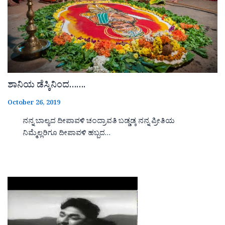
ಶಾನಿಯ ಡೆಸ್ಕಿನಿಂದ…….
October 26, 2019
ನನ್ನ ಬಾಲ್ಯದ ದೀಪಾವಳಿ ಚಂದ್ರಾವತಿ ಬಡ್ಡಡ್ಕ ನನ್ನ ಪ್ರೀತಿಯ
ನಿಮ್ಮೆಲ್ಲರಿಗೂ ದೀಪಾವಳಿ ಹಬ್ಬದ…