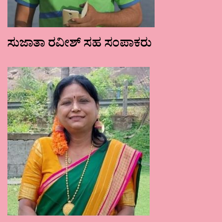
ಸುಜಾತಾ ರವೀಶ್ ಸಹ ಸಂಪಾಕರು