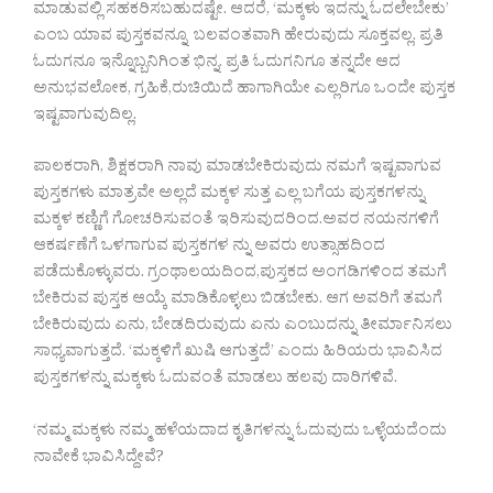
ಮಾಡುವಲ್ಲಿ ಸಹಕರಿಸಬಹುದಷ್ಟೇ. ಆದರೆ, ‘ಮಕ್ಕಳು ಇದನ್ನು ಓದಲೇಬೇಕು’
ಎಂಬ ಯಾವ ಪುಸ್ತಕವನ್ನೂ ಬಲವಂತವಾಗಿ ಹೇರುವುದು ಸೂಕ್ತವಲ್ಲ. ಪ್ರತಿ
ಓದುಗನೂ ಇನ್ನೊಬ್ಬನಿಗಿಂತ ಭಿನ್ನ. ಪ್ರತಿ ಓದುಗನಿಗೂ ತನ್ನದೇ ಆದ
ಅನುಭವಲೋಕ, ಗ್ರಹಿಕೆ,ರುಚಿಯಿದೆ ಹಾಗಾಗಿಯೇ ಎಲ್ಲರಿಗೂ ಒಂದೇ ಪುಸ್ತಕ
ಇಷ್ಟವಾಗುವುದಿಲ್ಲ.
ಪಾಲಕರಾಗಿ, ಶಿಕ್ಷಕರಾಗಿ ನಾವು ಮಾಡಬೇಕಿರುವುದು ನಮಗೆ ಇಷ್ಟವಾಗುವ
ಪುಸ್ತಕಗಳು ಮಾತ್ರವೇ ಅಲ್ಲದೆ ಮಕ್ಕಳ ಸುತ್ತ ಎಲ್ಲ ಬಗೆಯ ಪುಸ್ತಕಗಳನ್ನು
ಮಕ್ಕಳ ಕಣ್ಣಿಗೆ ಗೋಚರಿಸುವಂತೆ ಇರಿಸುವುದರಿಂದ.ಅವರ ನಯನಗಳಿಗೆ
ಆಕರ್ಷಣೆಗೆ ಒಳಗಾಗುವ ಪುಸ್ತಕಗಳ ನ್ನು ಅವರು ಉತ್ಸಾಹದಿಂದ
ಪಡೆದುಕೊಳ್ಳುವರು. ಗ್ರಂಥಾಲಯದಿಂದ,ಪುಸ್ತಕದ ಅಂಗಡಿಗಳಿಂದ ತಮಗೆ
ಬೇಕಿರುವ ಪುಸ್ತಕ ಆಯ್ಕೆ ಮಾಡಿಕೊಳ್ಳಲು ಬಿಡಬೇಕು. ಆಗ ಅವರಿಗೆ ತಮಗೆ
ಬೇಕಿರುವುದು ಏನು, ಬೇಡದಿರುವುದು ಏನು ಎಂಬುದನ್ನು ತೀರ್ಮಾನಿಸಲು
ಸಾಧ್ಯವಾಗುತ್ತದೆ. ‘ಮಕ್ಕಳಿಗೆ ಖುಷಿ ಆಗುತ್ತದೆ’ ಎಂದು ಹಿರಿಯರು ಭಾವಿಸಿದ
ಪುಸ್ತಕಗಳನ್ನು ಮಕ್ಕಳು ಓದುವಂತೆ ಮಾಡಲು ಹಲವು ದಾರಿಗಳಿವೆ.
‘ನಮ್ಮ ಮಕ್ಕಳು ನಮ್ಮ ಹಳೆಯದಾದ ಕೃತಿಗಳನ್ನು ಓದುವುದು ಒಳ್ಳೆಯದೆಂದು
ನಾವೇಕೆ ಭಾವಿಸಿದ್ದೇವೆ?