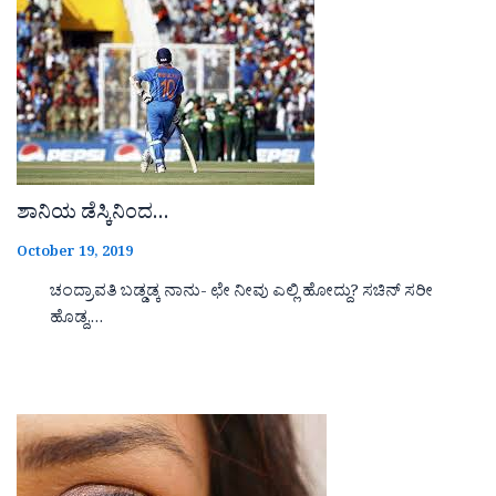
ಶಾನಿಯ ಡೆಸ್ಕಿನಿಂದ…
October 19, 2019
ಚಂದ್ರಾವತಿ ಬಡ್ಡಡ್ಕ ನಾನು- ಛೇ ನೀವು ಎಲ್ಲಿ ಹೋದ್ದು? ಸಚಿನ್ ಸರೀ
ಹೊಡ್ದ,…