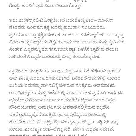
ಗೊತ್ತು. ಅವನಿಗೆ ಇದು ನಿಜವಾಗಿಯೂ ಗೊತ್ತಾ?
ಇದು ಮಕ್ಕಳೆಲ್ಲ ಕಲಿತುಕೊಳ್ಳಬೇಕಾದ ಬಹುದೊಡ್ಡ ಪಾಠ – ಯಾರೋ
ಹೇಳಿದರು ಎಂದಮಾತ್ರಕ್ಕೆ ಅದನ್ನು ಕುರುಡಾಗಿ ನಂಬಬಾರದು.
ಪ್ರತಿಯೊಂದನ್ನೂ ‍ಪ್ರಶ್ನಿಸಬೇಕು, ಕುತೂಹಲ ಉಳಿಸಿಕೊಳ್ಳಬೇಕು. ಮನಸ್ಸನ್ನು
ತೆರೆದು ಇಟ್ಟುಕೊಳ್ಳಬೇಕು. ಶಿಕ್ಷಕರು, ಗುರುಗಳು, ಪಾಲಕರು ಮತ್ತು ಸ್ನೇಹಿತರು
ನೀಡುವ ಎಲ್ಲವನ್ನೂ ಮಾರ್ಗಸೂಚಿಯನ್ನಾಗಿ ಬಳಸಿಕೊಳ್ಳಬೇಕು.ಪಯಣ
ಸಾಗಿದಂತೆ ನಿಮ್ಮದೇ ದಾರಿಯನ್ನು ನೀವು ಕಂಡುಕೊಳ್ಳಬೇಕು
ಪ್ರಾಚೀನ ಕಾಲದ ಕೃತಿಗಳು ‘ನಾವು ಪವಿತ್ರ’ ಎಂದು ಹೇಳಿಕೊಂಡಿಲ್ಲ. ಆದರೆ
ಅವು ಪವಿತ್ರ ಎಂದು ಪರಿಗಣಿಸಲಾಗಿದೆ. ಏಕೆಂದರೆ ಅವುಗಳಲ್ಲಿ ಸುಂದರ,
ಖುಷಿಯ ಬದುಕನ್ನು ಸಾಗಿಸಲಿಕ್ಕೆ ಬೇಕಿರುವ ಸೂತ್ರಗಳು ಅಡಕವಾಗಿವೆ.
ಉಪನಿಷತ್ತುಗಳು ಮತ್ತು ಗೀತೆಯಲ್ಲಿ ಇರುವ ಅಂತಹ ಪ್ರಮುಖ ಪಾಠಗಳು:
ವ್ಯಕ್ತಿಯೊಬ್ಬನಿಗೆ ಬದುಕಲು ಅವಕಾಶ ಮಾಡಿಕೊಟ್ಟಿರುವ ಹಾಗೂ ವಿಶ್ವದ
ಸೌಂದರ್ಯವನ್ನು ಅನುಭವಿಸಲು ಅವಕಾಶ ಕಲ್ಪಿಸಿರುವ ಶಕ್ತಿಯೇ,
ಇತರೆಲ್ಲರನ್ನೂ ಪೊರೆಯುತ್ತಿದೆ. ಇದನ್ನು ಇನ್ನೊಂದು ರೀತಿಯಲ್ಲಿ
ಹೇಳಬೇಕೆಂದರೆ, ಮೇಲ್ಮಟ್ಟದಲ್ಲಿ ಏನೇ ವ್ಯತ್ಯಾಸಗಳಿದ್ದರೂ ಪಕ್ಷಿಗಳು, ಸಸ್ಯ
ಸಂಕುಲ, ಮನುಷ್ಯ, ಗಂಡು–ಹೆಣ್ಣು, ನದಿ, ಪರ್ವತ ಎಲ್ಲವೂ ಸಮಾನ.