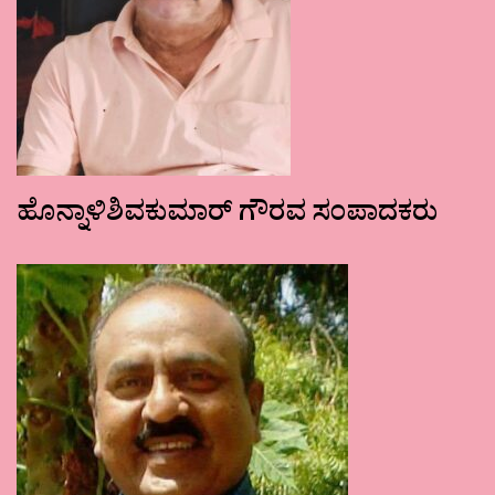
ಹೊನ್ನಾಳಿಶಿವಕುಮಾರ್ ಗೌರವ ಸಂಪಾದಕರು