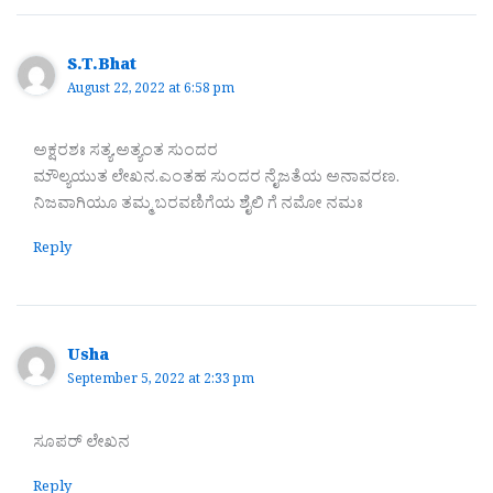
S.T.Bhat
August 22, 2022 at 6:58 pm
ಅಕ್ಷರಶಃ ಸತ್ಯ.ಅತ್ಯಂತ ಸುಂದರ
ಮೌಲ್ಯಯುತ ಲೇಖನ.ಎಂತಹ ಸುಂದರ ನೈಜತೆಯ ಅನಾವರಣ.
ನಿಜವಾಗಿಯೂ ತಮ್ಮ ಬರವಣಿಗೆಯ ಶೈಲಿ ಗೆ ನಮೋ ನಮಃ
Reply
Usha
September 5, 2022 at 2:33 pm
ಸೂಪರ್ ಲೇಖನ
Reply