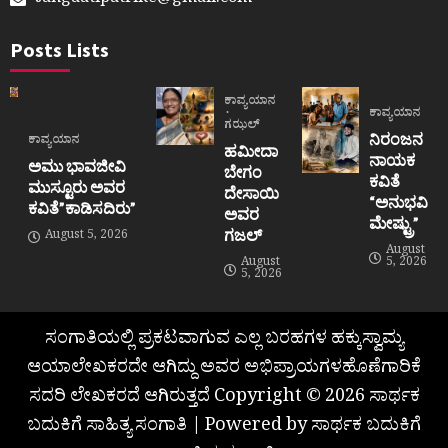
sangaatipatrike@gmail.com
Posts Lists
ಕಾವ್ಯಯಾನ
ಕಾವ್ಯಯಾನ
ಗಝಲ್
ನಿರಂಜನ
ಕಾವ್ಯಯಾನ
ಹಮೀದಾ
ನಾಯಕ
ಅಮು ಭಾವಜೀವಿ
ಬೇಗಂ
ಕವಿತೆ
ಮುಸ್ಟೂರು ಅವರ
ದೇಸಾಯಿ
“ಅನುಭವಿ
ಕವಿತೆ”ಕಾಡಿಸದಿರು”
ಅವರ
ಮೇಷ್ಟ್ರು”
ಗಜಲ್
August 5, 2026
August
August
5, 2026
5, 2026
ಸಂಗಾತಿಯಲ್ಲಿ ಪ್ರಕಟವಾಗುವ ಎಲ್ಲ ಬರಹಗಳ ಹಕ್ಕುಸ್ವಾಮ್ಯ
ಆಯಾಲೇಖಕರದೇ ಆಗಿದ್ದು ಅವರ ಅಭಿಪ್ರಾಯಗಳಹೊಣೆಗಾರಿಕೆ
ಸದರಿ ಲೇಖಕರದೆ ಆಗಿರುತ್ತದೆ Copyright © 2026 ಸಾರ್ಥಕ
ಬದುಕಿಗೆ ಸಾಹಿತ್ಯ ಸಂಗಾತಿ | Powered by ಸಾರ್ಥಕ ಬದುಕಿಗೆ