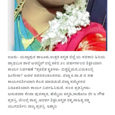
ಊರು- ಯಲ್ಲಾಪುರ ತಾಲೂಕು,ಉತ್ತರ ಕನ್ನಡ ಜಿಲ್ಲೆ ಯ ಸರಕಾರಿ ಹಿರಿಯ
ಪ್ರಾಥಮಿಕ ಶಾಲೆ ಅರಬೈಲ್ ದಲ್ಲಿ ಕಳೆದ ೨೪ ವರ್ಷಗಳಿಂದ ಶಿಕ್ಷಕಿಯಾಗಿ
ಕಾರ್ಯ ನಿರ್ವಹಣೆ *ಪ್ರಕಟಿತ ಕೃತಿಗಳು- ಬಿಚ್ಚಿಟ್ಟಮನ,ಬದುಕಂದ್ರೆ
ಹೀಗೇನಾ? ಅವಳಿ ಕವನಸಂಕಲನಗಳು. ಜಿಲ್ಲಾ ಕ.ಸಾ.ಪ ದ ಸಹ
ಕಾರ್ಯದರ್ಶಿಯಾಗಿ ಕೆಲಸ ಮಾಡಿರುವೆ.ಜಿಲ್ಲಾ ಸಮ್ಮೆಳನದ
ನಿರೂಪಕಿಯಾಗಿ ಕಾರ್ಯ ನಿರ್ವಹಿಸಿರುವೆ. ಸಂದ ಪ್ರಶಸ್ತಿಗಳು-
ಅನುಪಮಾ ಸೇವಾ ಪುರಸ್ಕಾರ, ಹೆಮ್ಮೆಯ ಕನ್ನಡಿ,ನಾಡೋಜ ದೇ ಜ ಗೌಡ
ಪ್ರಶಸ್ತಿ, ಬೇಂದ್ರೆ ಕಾವ್ಯ ,ಆದರ್ಶ ಶಿಕ್ಷಕಿ,ಕನ್ನಡ ರತ್ನ,ಸಾಹಿತ್ಯ ರತ್ನ
ಯುಗದರ್ಶಿನಿ ರಾಜ್ಯ ಪ್ರಶಸ್ತಿ. ಇತ್ಯಾದಿ