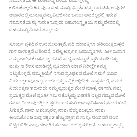
ಸಮಾನತೆಯ ಈ ಪಾಠವನ್ನು ಎಳೆಯ ವಯಸ್ಸಿನಲ್ಲಿ
ಕಲಿತುಕೊಳ್ಳಬೇಕಿರುವುದು ಬಹುಮುಖ್ಯ. ಭಿನ್ನತೆಗಳನ್ನು ಗುರುತಿಸಿ, ಅವುಗಳ
ಆಧಾರದಲ್ಲಿ ಮನುಷ್ಯರನ್ನು ವಿಭಜಿಸುವ ಬದಲು ಅವರೆಲ್ಲರಲ್ಲಿ ಇರುವ
ಸಮಾನತೆಯನ್ನು ಗುರುತಿಸುವುದು ಬಹುಸಂಸ್ಕೃತಿಯ ನಮ್ಮ ದೇಶದಲ್ಲಿ
ಬಹುಮುಖ್ಯವೆಂದರೆ ತಪ್ಪಾಗದು.
ಸೂರ್ಯ ಪ್ರತಿದಿನ ಉದಯಿಸುತ್ತಾನೆ, ನದಿ ಯಾವತ್ತಿಗೂ ಹರಿಯುತ್ತಿರುತ್ತದೆ,
ಗಾಳಿ ಬೀಸುತ್ತದೆ ಏಕೆಂದರೆ, ಇವೆಲ್ಲ ಅವುಗಳ ಜವಾಬ್ದಾರಿಗಳು. ಹೀಗಿರುವಾಗ
ನಮ್ಮ ಪಾಲಿನ ಕೆಲಸವನ್ನು ನಮಗೆ ಸಾಧ್ಯವಾದಷ್ಟು ಚೆನ್ನಾಗಿ ಮಾಡಿದಷ್ಟು
ಮತ್ತು ಆ ಕೆಲಸ ಮಾಡಿದ್ದಕ್ಕೆ ಪ್ರತಿಯಾಗಿ ಯಾವ ನಿರೀಕ್ಷೆಗಳನ್ನೂ
ಇಟ್ಟುಕೊಳ್ಳದೆ. ನಮ್ಮ ಕ್ರಿಯೆಗೆ ಸಿಗುವ ಪ್ರತಿಫಲದ ಮೇಲೆ ನಮಗೆ ಯಾವ
ನಿಯಂತ್ರಣವೂ ಇಲ್ಲ ಎಂಬುದನ್ನು ಒಪ್ಪಿಕೊಳ್ಳಿಬೇಕು.ವಾಸ್ತವದಲ್ಲಿ, ನಮಗೆ
ನಿಯಂತ್ರಣ ಇರುವುದು ನಮ್ಮ ಪ್ರಯತ್ನದ ಮೇಲೆ ಮಾತ್ರ. ಹಾಗಾಗಿ, ನಮ್ಮ
ಪ್ರಯತ್ನದ ಮೇಲೆ ಪೂರ್ತಿ ಗಮನ ಕೊಟ್ಟಷ್ಟು ಖಚಿತತೆ ಇಲ್ಲದ ಗಮ್ಯದ ಮೇಲೆ
ಗಮನ ನೀಡುವುದಕ್ಕಿಂತ ಪ್ರಯಾಣದ ಸುಖ ಅನುಭವಿಸಿದಾಗ ನಮಗೆ ಖುಷಿ
ಸಿಗುತ್ತದೆ. ನಾವು ಅಮುಖ್ಯರಲ್ಲ. ನಾವು ಹೆಚ್ಚು ಮುಖ್ಯರು, ನಾವು
ಅಂದುಕೊಂಡಿರುವುದಕ್ಕಿಂತ ಹೆಚ್ಚು ಶಕ್ತಿಶಾಲಿ ನಾವು. ನಂಬಿದರೆ ನಂಬಿ,
ಬಿಟ್ಟರೆ ಬಿಡಿ; ನಾವು ದೇವರಿಗೆ ಸಮಾನ. ತತ್ ತ್ವಮ್ ಅಸಿ. ಅಹಂ ಬ್ರಹ್ಮಾಸ್ಮಿ.