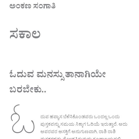
ಅಂಕಣ ಸಂಗಾತಿ
ಸಕಾಲ
ಓದುವ ಮನಸ್ಸು ತಾನಾಗಿಯೇ
ಬರಬೇಕು..
ಓ
ದುವ ಹವ್ಯಾಸ ಬೆಳೆಸಿಕೊಂಡವರು ಒಂದಲ್ಲ ಒಂದು
ಪುಸ್ತಕವನ್ನು ಸಮಯ ಸಿಕ್ಕಾಗ ಓದಿಯೆ ಇರುತ್ತಾರೆ. ಅದು
ಅವರವರ ಆಸಕ್ತಿಗೆ ಅನುಗುಣವಾಗಿ, ರಾಶಿ ರಾಶಿ