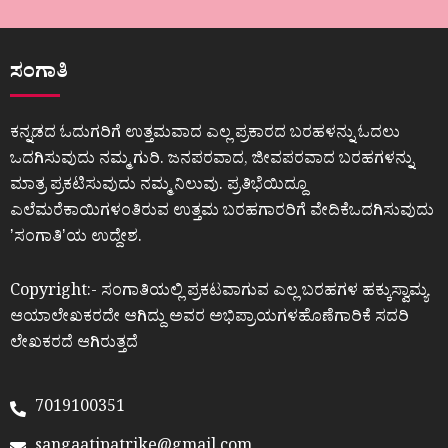
ಸಂಗಾತಿ
ಕನ್ನಡದ ಓದುಗರಿಗೆ ಉತ್ತಮವಾದ ಎಲ್ಲ ಪ್ರಕಾರದ ಬರಹಳನ್ನು ಓದಲು
ಒದಗಿಸುವುದು ನಮ್ಮ ಗುರಿ. ಜನಪರವಾದ, ಜೀವಪರವಾದ ಬರಹಗಳನ್ನು
ಮಾತ್ರ ಪ್ರಕಟಿಸುವುದು ನಮ್ಮ ನಿಲುವು. ಪ್ರತಿಭೆಯಿದ್ದೂ
ಎಲೆಮರೆಕಾಯಿಗಳಂತಿರುವ ಉತ್ತಮ ಬರಹಗಾರರಿಗೆ ವೇದಿಕೆಒದಗಿಸುವುದು
ʼಸಂಗಾತಿʼಯ ಉದ್ದೇಶ.
Copyright:- ಸಂಗಾತಿಯಲ್ಲಿ ಪ್ರಕಟವಾಗುವ ಎಲ್ಲ ಬರಹಗಳ ಹಕ್ಕುಸ್ವಾಮ್ಯ
ಆಯಾಲೇಖಕರದೇ ಆಗಿದ್ದು ಅವರ ಅಭಿಪ್ರಾಯಗಳಹೊಣೆಗಾರಿಕೆ ಸದರಿ
ಲೇಖಕರದೆ ಆಗಿರುತ್ತದೆ
7019100351