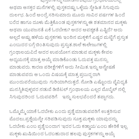
ಪುಸ್ತಕಗಳನ್ನು ನೋಡಸಿಗುವುದು ಗ್ರಂಥಾಲಯದಲ್ಲಿ
ಅಥವಾ ಆಸಕ್ತರ ಮನೆಗಳಲ್ಲಿ. ಪುಸ್ತಕದಷ್ಟು ಒಳ್ಳೆಯ ಸ್ನೇಹಿತ ಸಿಗುವುದು
ದುರ್ಲಭ. ಹಿಂದೆ ಅಂದ್ರೆ ಸರಿಸುಮಾರು ಮೂರು ಸಾವಿರ ವರ್ಷಗಳ ಹಿಂದೆ
ಬರೆದ ಹಾಗೂ ದೂಳು ಮೆತ್ತಿಕೊಂಡ ಪುಸ್ತಕಗಳನ್ನು ಈ ಶತಮಾನದ ಮಕ್ಕಳು
ಅಥವಾ ಯುವಜನತೆ ಏಕೆ ಓದಬೇಕು? ಅದರ ಅವಶ್ಯಕತೆ ಎಷ್ಟಿದೆ? ಅದು
ಅಲ್ಲದೆ ಅಷ್ಟು ಹಳೆಯ ಪುಸ್ತಕಗಳು ಇಂದಿನ ಮಕ್ಕಳಿಗೆ ಎಷ್ಟರ ಮಟ್ಟಿಗೆ ಪ್ರಸ್ತುತ
ಎಂಬುದರ ಬಗ್ಗೆ ಚಿಂತಿಸುವುದು ಪ್ರಸ್ತುತ.ಶಾಲೆ ಕಾಲೇಜುಗಳಲ್ಲಿ
ಗ್ರಂಥಾಲಯವಿದೆ ಅದರ ಉಪಯೋಗ ಮಾಡುವ ಮಕ್ಕಳು ಕೇವಲ
ಅಧ್ಯಯನಕ್ಕೆ ಮಾತ್ರ ಆಯ್ಕೆ ಮಾಡಿಕೊಂಡು ಓದುವತ್ತ ಮನಸ್ಸು
ಮಾಡುವರು. ಕಾರಣ ಪರೀಕ್ಷೆಗಳಿಗೆ ಅದು ಸೀಮಿತ.ಇನ್ನು ಅನ್ವೇಷಣೆ
ಮಾಡುವವರು ಆ ಒಂದು ವಿಷಯಕ್ಕೆ ಮಾತ್ರ ಪ್ರಬುದ್ಧ ರಾಗಿ
ಮುಂದುವರೆಯುವುದು ಗುರಿಯಾಗಿರುತ್ತದೆ. ನೋಡಿ ಎಷ್ಟೊಂದು ವೈವಿಧ್ಯತೆ
ಮನಸ್ಥಿತಿವುಳ್ಳವರ ನಡುವೆ ಡಿಜಿಟಲ್‌ ಗ್ರಂಥಾಲಯ ಎಲ್ಲರ ಮೊಬೈಲ್ ನಲ್ಲಿ
ಸಿಗುವುದರಿಂದ ಓದುವವರಿಗೆ ಇನ್ನು ಸುಲಭವೆಂದರೆ ತಪ್ಪಾಗದು.
ಒಮ್ಮೊಮ್ಮೆ ಯಾಕೆ ಓದಬೇಕು ಎಂದು ಪ್ರಶ್ನೆ ಮಾಡುವವರಿಗೆ ಉತ್ತರಿಸುವ
ಮೊದಲು,ಪ್ರಶ್ನೆಯನ್ನೇ ಸರಿಪಡಿಸುವುದು ಸೂಕ್ತ.ಮಕ್ಕಳು ಯಾವುದನ್ನು
ಓದಬೇಕು ಎಂಬ ಪ್ರಶ್ನೆ ಬಂದಾಗ ‘ಇದರ ಓದು ಕಡ್ಡಾಯ’ಎಂಬ ಹೇರಿಕೆ ಇಲ್ಲ.
ಮಕ್ಕಳು ಖುಷಿಯಿಂದ ಓದಬಹುದಾದ ಹಲವು ಪುಸ್ತಕಗಳನ್ನು ಆಯ್ಕೆ