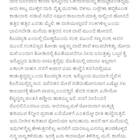
ದಾರಿ ದೂರವಾದ ಕಾರಣ ಇನ್ನೊಂದು ಒಳದಾರಿಯನ್ನು ಆಯ್ದುಕೊಂಡಿದ್ದೆವು.
ಅದು ಕಲ್ಲು, ಮುಳ್ಳಿನ ದಾರಿ. ದೈತ್ಯ ಮರಗಳು, ಬಿಳಲು, ಬಲ್ಲೆಗಳು ಹಬ್ಬಿಕೊಂಡ
ಕಾಡುದಾರಿ. ನಡುವೆ ಸವೆದ ಸಪೂರ ಕಾಲುದಾರಿ ಮಾತ್ರ. ಅಲ್ಲಿಂದ ಹೋದರೆ
ಹತ್ತಿರ ಹತ್ತಿರ ಎರಡು ಮೈಲಿ. ಈ ದಾರಿಯಲ್ಲಾದರೆ ಸಂಕಗಳಿಲ್ಲ ಎಂದು
ಭಾವಿಸಬೇಡಿ. ಮನೆಯ ಹತ್ತಿರದ ಸಂಕ ದಾಟಿ ಮುಂದೆ ಹೋದರೆ,
ಕೊಯ್ಕಾಡಿ ಎಂಬಲ್ಲಿ ದೊಡ್ಡದೊಂದು ಸಂಕ, ಮುಂದೆ ಸಣ್ಣ ಸಂಕ, ಅದರ
ಮುಂದೆ ಸಂಕವಿಲ್ಲದ ತೋಡು ಇಷ್ಟನ್ನು ದಾಟಿ ಶಾಲೆ ತಲುಪಬೇಕಿತ್ತು. ಜೋರು
ಮಳೆ ಬಂದಾಗ ತೋಡಿನಲ್ಲಿ ತೊಡೆಯವರೆಗೂ ನೀರು ಬರುತ್ತಿತ್ತು. ಒಬ್ಬರ ಕೈ
ಇನ್ನೊಬ್ಬರು ಹಿಡಿದು ದಾಟುತ್ತಿದ್ದೆವು. ಜೊತೆಯಲ್ಲಿ ಯಾರೂ ಇಲ್ಲದಾಗ
ಏಕಾಂಗಿ ಸಾಹಸ. ನನಗೆ ಅಪಾರ ಭಯ ಹುಟ್ಟಿಸಿ ಕನಸಿನಲ್ಲಿಯೂ
ಕಾಡುತ್ತಿದ್ದದ್ದು ಒಂದು ಕೊಯ್ಕಾಡಿ ಸಂಕ, ಇನ್ನೊಂದು ಮುದೂರಿ ಬೈಲಿನ
ಕೊನೆಯಲ್ಲಿದ್ದ ಸಾರ. ಇವೆರಡರ ಮೇಲೆ ನಡೆದುಹೋಗುವಾಗ ಎಷ್ಟೋ ಸಲ
ಕಾಲಭಾಗಕ್ಕೆ ಹೋಗಿ ವಾಪಸ್ಸು ಬಂದದ್ದಿದೆ. ಹೆದರಿ ನಡುಗಿ, ಏನೇನೋ
ಕೆಟ್ಟದ್ದನ್ನು ಚಿಂತಿಸಿ ಕಣ್ಣೀರು ಹಾಕಿದ್ದೂ ಇದೆ. ನನಗೆ ನೀರೆಂದರೆ
ಮೊದಲಿನಿಂದಲೂ ಭಯ. ಅದರಲ್ಲೂ ಮಳೆ ಜೋರಾದಾಗ ಉಕ್ಕುಕ್ಕಿ
ಹರಿಯುವ ಕೆನ್ನೀರ ಪ್ರವಾಹ ಎದೆಯೊಳಗೆ ಎಂತದ್ದೋ ಭೀತಿ ಹುಟ್ಟಿಸುತ್ತದೆ.
ಇದು ನೀರಿನ ಕುರಿತಾದ ಫೋಬಿಯಾ ಇರಬಹುದು. ಆದರೆ ಆಗ ಮನೆಯಲ್ಲಿ
ಇವುಗಳನ್ನೆಲ್ಲ ಹೇಳುತ್ತಿರಲಿಲ್ಲ. ಅಸಲಿಗೆ ಯಾರಲ್ಲೂ ಏನನ್ನೂ ಹಂಚಿಕೊಳ್ಳದೆ
ನನ್ನ ಬಾಲ್ಯ ಕಳೆಯಿತು. ಇದಕ್ಕೆ ಏನು ಕಾರಣವೋ ತಿಳಿದಿಲ್ಲ. ಮನೆ, ಶಾಲೆಯ