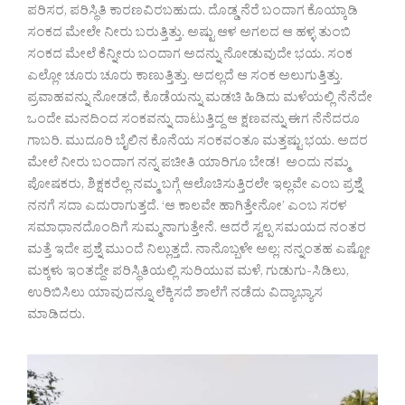
ಪರಿಸರ, ಪರಿಸ್ಥಿತಿ ಕಾರಣವಿರಬಹುದು. ದೊಡ್ಡ ನೆರೆ ಬಂದಾಗ ಕೊಯ್ಕಾಡಿ
ಸಂಕದ ಮೇಲೇ ನೀರು ಬರುತ್ತಿತ್ತು. ಅಷ್ಟು ಆಳ ಅಗಲದ ಆ ಹಳ್ಳ ತುಂಬಿ
ಸಂಕದ ಮೇಲೆ ಕೆನ್ನೀರು ಬಂದಾಗ ಅದನ್ನು ನೋಡುವುದೇ ಭಯ. ಸಂಕ
ಎಲ್ಲೋ ಚೂರು ಚೂರು ಕಾಣುತ್ತಿತ್ತು. ಅದಲ್ಲದೆ ಆ ಸಂಕ ಅಲುಗುತ್ತಿತ್ತು.
ಪ್ರವಾಹವನ್ನು ನೋಡದೆ, ಕೊಡೆಯನ್ನು ಮಡಚಿ ಹಿಡಿದು ಮಳೆಯಲ್ಲಿ ನೆನೆದೇ
ಒಂದೇ ಮನದಿಂದ ಸಂಕವನ್ನು ದಾಟುತ್ತಿದ್ದ ಆ ಕ್ಷಣವನ್ನು ಈಗ ನೆನೆದರೂ
ಗಾಬರಿ. ಮುದೂರಿ ಬೈಲಿನ ಕೊನೆಯ ಸಂಕವಂತೂ ಮತ್ತಷ್ಟು ಭಯ. ಅದರ
ಮೇಲೆ ನೀರು ಬಂದಾಗ ನನ್ನ ಪಚೀತಿ ಯಾರಿಗೂ ಬೇಡ! ಅಂದು ನಮ್ಮ
ಪೋಷಕರು, ಶಿಕ್ಷಕರೆಲ್ಲ ನಮ್ಮ ಬಗ್ಗೆ ಆಲೊಚಿಸುತ್ತಿರಲೇ ಇಲ್ಲವೇ ಎಂಬ ಪ್ರಶ್ನೆ
ನನಗೆ ಸದಾ ಎದುರಾಗುತ್ತದೆ. ‘ಆ ಕಾಲವೇ ಹಾಗಿತ್ತೇನೋ’ ಎಂಬ ಸರಳ
ಸಮಾಧಾನದೊಂದಿಗೆ ಸುಮ್ಮನಾಗುತ್ತೇನೆ. ಆದರೆ ಸ್ವಲ್ಪ ಸಮಯದ ನಂತರ
ಮತ್ತೆ ಇದೇ ಪ್ರಶ್ನೆ ಮುಂದೆ ನಿಲ್ಲುತ್ತದೆ. ನಾನೊಬ್ಬಳೇ ಅಲ್ಲ; ನನ್ನಂತಹ ಎಷ್ಟೋ
ಮಕ್ಕಳು ಇಂತದ್ದೇ ಪರಿಸ್ಥಿತಿಯಲ್ಲಿ ಸುರಿಯುವ ಮಳೆ, ಗುಡುಗು-ಸಿಡಿಲು,
ಉರಿಬಿಸಿಲು ಯಾವುದನ್ನೂ ಲೆಕ್ಕಿಸದೆ ಶಾಲೆಗೆ ನಡೆದು ವಿದ್ಯಾಭ್ಯಾಸ
ಮಾಡಿದರು.