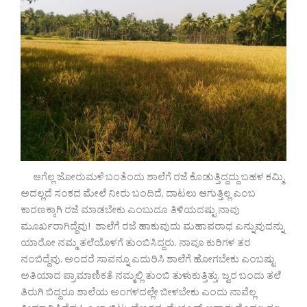
ಆಗೆಲ್ಲ ಜೋರುಮಳೆ ಬಂತೆಂದು ಶಾಲೆಗೆ ರಜೆ ಕೊಡುತ್ತಿದ್ದದ್ದು ಬಹಳ ಕಮ್ಮಿ.
ಅದಲ್ಲದೆ ಸಂಕದ ಮೇಲೆ ನೀರು ಬಂದಿದೆ, ದಾಟಲು ಆಗುತ್ತಿಲ್ಲ ಎಂಬ
ಕಾರಣಕ್ಕಾಗಿ ರಜೆ ಮಾಡಬೇಕು ಎಂಬುದೂ ತಿಳಿಯದಷ್ಟು ನಾವು
ಮೂರ್ಖರಾಗಿದ್ದೆವು! ಶಾಲೆಗೆ ರಜೆ ಹಾಕುವುದು ಮಹಾಪರಾಧ ಎನ್ನುವುದನ್ನು
ಯಾರೋ ನಮ್ಮ ತಲೆಯೊಳಗೆ ತುಂಬಿಸಿದ್ದರು. ನಾವೂ ಕುರಿಗಳ ತರ
ನಂಬಿದ್ದೆವು. ಅಂದರೆ ಸಾವನ್ನೂ ಎದುರಿಸಿ ಶಾಲೆಗೆ ಹೋಗಬೇಕು ಎಂಬಷ್ಟು
ಅತಿಯಾದ ಪ್ರಾಮಾಣಿಕತೆ ನಮ್ಮಲ್ಲಿ ತುಂಬಿ ತುಳುಕುತ್ತಿತ್ತು. ಜ್ವರ ಬಂದು ತಲೆ
ತಿರುಗಿ ಬಿದ್ದರೂ ಶಾಲೆಯ ಅಂಗಳದಲ್ಲೇ ಬೀಳಬೇಕು ಎಂದು ನಾವೆಲ್ಲ