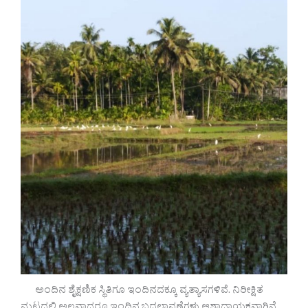
ಅಂದಿನ ಶೈಕ್ಷಣಿಕ ಸ್ಥಿತಿಗೂ ಇಂದಿನದಕ್ಕೂ ವ್ಯತ್ಯಾಸಗಳಿವೆ. ನಿರೀಕ್ಷಿತ