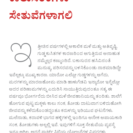
ಕಾಲುಸಂಕಗಳು
ಸೇತುವೆಗಳಾಗಲಿ
ಇ
ತ್ತೀಚಿನ ವರ್ಷಗಳಲ್ಲಿ ಅಕಾಲಿಕ ಮಳೆ ಮತ್ತು ಅತಿವೃಷ್ಟಿ.
ಗುಡ್ಡ ಕುಸಿತಗಳ ಕಾರಣದಿಂದ ಆಗುತ್ತಿರುವ ಅನಾಹುತ
ನಮ್ಮೆಲ್ಲರ ಕಣ್ಮುಂದಿದೆ. ಬಕಾಸುರನ ಹಸಿವಿನಂತೆ
ಮನುಷ್ಯ, ಪರಿಸರವನ್ನು ಬಳಸಿಕೊಂಡು ನಾಶಮಾಡಿದ್ದೇ
ಇವೆಲ್ಲಕ್ಕೂ ಮುಖ್ಯ ಕಾರಣ. ಯಾರೋ ಎಲ್ಲೋ ಗುಡ್ಡಗಳನ್ನು ಅಗೆದು,
ಮರಗಳನ್ನು ಮಾರಣಹೋಮ ಮಾಡಿ ಹಾಳುಗೆಡವಿ ಇನ್ಯಾರೋ ಇನ್ನೆಲ್ಲೋ
ಅದರ ಪರಿಣಾಮಗಳನ್ನು ಎದುರಿಸಿ ಸಾಯುತ್ತಿರುವುದಂತೂ ಸತ್ಯ. ಈ
ವರ್ಷವೂ ಭೋರ್ಗರೆದು ಬೀಸಿದ ಮಳೆ ಜೀವಹಾನಿಯನ್ನು ತಂದಿತು. ಶಾಲೆಗೆ
ಹೋಗುವ ಪುಟ್ಟ ಮಕ್ಕಳು ಕಾಲು ಸಂಕ, ತೋಡು ದಾಟುವಾಗ ಬಳಿದುಹೋಗಿ
ಜೀವವನ್ನು ಕಳೆದುಕೊಂಡದ್ದಂತೂ ಕರುಳನ್ನು ಇರಿಯುವ ಘಟನೆಗಳು.
ಮಲೆನಾಡು, ಕರಾವಳಿ ಭಾಗದ ಹಳ್ಳಿಗಳಲ್ಲಿ ಇಂದಿಗೂ ಅನೇಕ ಅಪಾಯಕಾರಿ
ಸಂಕ, ತೋಡುಗಳು ಅಲ್ಲಲ್ಲಿ ಇವೆ. ಇವುಗಳಿಗೆ ಸೂಕ್ತ ಸೇತುವೆಯ ವ್ಯವಸ್ಥೆ
ಇನ್ನೂ ಆಗಿಲ್ಲ. ಆದರೆ ಸ್ಮಾರ್ಟ್ ಸಿಟಿಯ ಯೋಜನೆಗಳ ವಿವರಗಳು