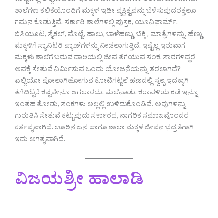
ಮಟ್ಟದಲ್ಲಿ ಅಲ್ಲವಾದರೂ ಇಂದಿನ ಬದಲಾವಣೆಗಳು ಆಶಾದಾಯಕವಾಗಿವೆ.
ಶಾಲೆಗಳು ಕಲಿಕೆಯೊಂದಿಗೆ ಮಕ್ಕಳ ಇಡೀ ವ್ಯಕ್ತಿತ್ವವನ್ನು ಬೆಳೆಸುವುದರತ್ತಲೂ
ಗಮನ ಕೊಡುತ್ತಿವೆ. ಸರ್ಕಾರಿ ಶಾಲೆಗಳಲ್ಲಿ ಪುಸ್ತಕ, ಯೂನಿಫಾರ್ಮ್,
ಬಿಸಿಯೂಟ, ಸೈಕಲ್, ಮೊಟ್ಟೆ, ಹಾಲು, ಬಾಳೆಹಣ್ಣು, ಚಿಕ್ಕಿ , ಮಾತ್ರೆಗಳನ್ನು, ಹೆಣ್ಣು
ಮಕ್ಕಳಿಗೆ ಸ್ಯಾನಿಟರಿ ಪ್ಯಾಡ್‌ಗಳನ್ನು ನೀಡಲಾಗುತ್ತಿದೆ. ಇಷ್ಟೆಲ್ಲ ಇರುವಾಗ
ಮಕ್ಕಳು ಶಾಲೆಗೆ ಬರುವ ದಾರಿಯಲ್ಲಿ ಜೀವ ತೆಗೆಯುವ ಸಂಕ, ಸಾರಗಳಿದ್ದರೆ
ಅವಕ್ಕೆ ಸೇತುವೆ ನಿರ್ಮಿಸುವ ಒಂದು ಯೋಜನೆಯನ್ನು ತರಲಾಗದೆ?
ಎಲ್ಲಿಯೋ ಪೋಲಾಗಿಹೋಗುವ ಕೋಟಿಗಟ್ಟಲೆ ಹಣದಲ್ಲಿ ಸ್ವಲ್ಪ ಇದಕ್ಕಾಗಿ
ತೆಗೆದಿಟ್ಟರೆ ಕಷ್ಟವೇನೂ ಆಗಲಾರದು. ಮಲೆನಾಡು, ಕರಾವಳಿಯ ಕಡೆ ಇನ್ನೂ
ಇಂತಹ ತೋಡು, ಸಂಕಗಳು ಅಲ್ಲಲ್ಲಿ ಉಳಿದುಕೊಂಡಿವೆ. ಅವುಗಳನ್ನು
ಗುರುತಿಸಿ ಸೇತುವೆ ಕಟ್ಟುವುದು ಸರ್ಕಾರದ, ನಾಗರಿಕ ಸಮಾಜವೊಂದರ
ಕರ್ತವ್ಯವಾಗಿದೆ. ಊರಿನ ಜನ ಹಾಗೂ ಶಾಲಾ ಮಕ್ಕಳ ಜೀವನ ಭದ್ರತೆಗಾಗಿ
ಇದು ಅಗತ್ಯವಾಗಿದೆ.
ವಿಜಯಶ್ರೀ ಹಾಲಾಡಿ