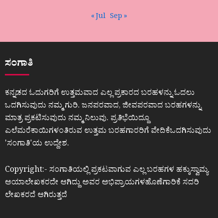
« Jul
Sep »
ಸಂಗಾತಿ
ಕನ್ನಡದ ಓದುಗರಿಗೆ ಉತ್ತಮವಾದ ಎಲ್ಲ ಪ್ರಕಾರದ ಬರಹಳನ್ನು ಓದಲು
ಒದಗಿಸುವುದು ನಮ್ಮ ಗುರಿ. ಜನಪರವಾದ, ಜೀವಪರವಾದ ಬರಹಗಳನ್ನು
ಮಾತ್ರ ಪ್ರಕಟಿಸುವುದು ನಮ್ಮ ನಿಲುವು. ಪ್ರತಿಭೆಯಿದ್ದೂ
ಎಲೆಮರೆಕಾಯಿಗಳಂತಿರುವ ಉತ್ತಮ ಬರಹಗಾರರಿಗೆ ವೇದಿಕೆಒದಗಿಸುವುದು
ʼಸಂಗಾತಿʼಯ ಉದ್ದೇಶ.
Copyright:- ಸಂಗಾತಿಯಲ್ಲಿ ಪ್ರಕಟವಾಗುವ ಎಲ್ಲ ಬರಹಗಳ ಹಕ್ಕುಸ್ವಾಮ್ಯ
ಆಯಾಲೇಖಕರದೇ ಆಗಿದ್ದು ಅವರ ಅಭಿಪ್ರಾಯಗಳಹೊಣೆಗಾರಿಕೆ ಸದರಿ
ಲೇಖಕರದೆ ಆಗಿರುತ್ತದೆ