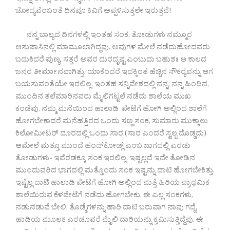
ಚೋದ್ಯವೆಂಬಂತೆ ದಿನವೂ ಕಿವಿಗೆ ಅಪ್ಪಳಿಸುತ್ತಲೇ ಇರುತ್ತವೆ!
ನನ್ನ ಬಾಲ್ಯದ ದಿನಗಳಲ್ಲಿ ಇಂತಹ ಸಂಕ, ತೋಡುಗಳು ನಮ್ಮೂರ
ಆಸುಪಾಸಿನಲ್ಲಿ ಮಾಮೂಲಾಗಿದ್ದವು. ಅವುಗಳ ಮೇಲೆ ನಡೆದುಹೋದವರು
ಬದುಕಿದರೆ ಪುಣ್ಯ, ಸತ್ತರೆ ಅವರ ದುರದೃಷ್ಟ ಎಂಬುದು ಬಹುಶಃ ಆ ಕಾಲದ
ಜನರ ತೀರ್ಮಾನವಾಗಿತ್ತು. ಯಾಕೆಂದರೆ ಇದಕ್ಕಿಂತ ಹೆಚ್ಚಿನ ಸೌಕರ‍್ಯವನ್ನು ಆಗ
ಬಯಸುವಂತೆಯೇ ಇರಲಿಲ್ಲ. ಇಂತಹ ಸನ್ನಿವೇಶದಲ್ಲಿ ನನ್ನ; ನನ್ನ ಹಿಂದಿನ,
ಮುಂದಿನ ತಲೆಮಾರಿನವರು ಮೈಲಿಗಟ್ಟಲೆ ನಡೆದು ಶಾಲೆಯ ಮುಖ
ಕಂಡೆವು. ನಮ್ಮ ಮನೆಯಿಂದ ಹಾಲಾಡಿ ಪೇಟೆಗೆ ಹೋಗಿ ಅಲ್ಲಿಂದ ಶಾಲೆಗೆ
ಹೋಗಬೇಕಾದರೆ ಮನೆಹತ್ತಿರದ ಒಂದು ಸಣ್ಣ ಸಂಕ, ಸುಮಾರು ಮುಕ್ಕಾಲು
ಕಿಲೋಮೀಟರ್ ದೂರದಲ್ಲಿ ಒಂದು ಸಾರ (ಸಾರ ಎಂದರೆ ಸ್ವಲ್ಪ ದೊಡ್ಡದು)
ಆಮೇಲೆ ಮತ್ತೂ ಮುಂದೆ ಹಂದ್‌ಕೋಡ್ಲ್ ಎಂಬ ಜಾಗದಲ್ಲಿ ಎರಡು
ತೋಡುಗಳು- ಇವೆರಡಕ್ಕೂ ಸಂಕ ಇರಲಿಲ್ಲ, ಇಷ್ಟಲ್ಲದೆ ಇದೇ ತೋಡಿನ
ಮುಂದುವರಿದ ಭಾಗದಲ್ಲಿ ಮತ್ತೊಂದು ಸಂಕ ಇಷ್ಟನ್ನು ದಾಟಿ ಹೋಗಬೇಕಿತ್ತು.
ಇಷ್ಟೆಲ್ಲ ದಾಟಿ ಹಾಲಾಡಿ ಪೇಟೆಗೆ ಹೋಗಿ ಅಲ್ಲಿಂದ ಮತ್ತೆ ಹಿರಿಯ ಪ್ರಾಥಮಿಕ
ಶಾಲೆಯಿರುವ ಕೆಳಪೇಟೆಗೆ ನಡೆದು ಹೋಗಬೇಕು. ಈ ಎಲ್ಲ ಸಂಕಗಳು,
ನಡುನಡುವೆ ಬೇಲಿ, ತೊಡ್ಮೆಗಳನ್ನು ಹಾರಿ ದಾಟಿ ಬರುವಾಗ ನಾವು ಗದ್ದೆ,
ಹಾಡಿಯ ಮೂಲಕ ಎರಡೂವರೆ ಮೈಲಿ ದಾರಿಯನ್ನು ಕ್ರಮಿಸುತ್ತಿದ್ದೆವು. ಈ