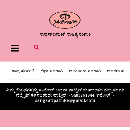
ಸಾರ್ಥಕ ಬದುಕಿಗೆ ಸಾಹಿತ್ಯ ಸಂಗಾತಿ
Menu
ಕಾವ್ಯ ಸಂಗಾತಿ
ಕಥಾ ಸಂಗಾತಿ
ಅನುವಾದ ಸಂಗಾತಿ
ಅಂಕಣ ಸಂಗಾ
ನಿಮ್ಮ ಲೇಖನಗಳನ್ನು ಇ-ಮೇಲ್ ಅಥವಾ ವಾಟ್ಸಪ್ ಮುಖಾಂತರ ನಮ್ಮ ಸಂಗತಿ
ವೆಬ್ಸೈಟ್ ಕಳಿಸಬಹುದು ವಾಟ್ಸಪ್‌ :- 9483261944, ಇಮೇಲ್ :-
sangaatipatrike@gmail.com