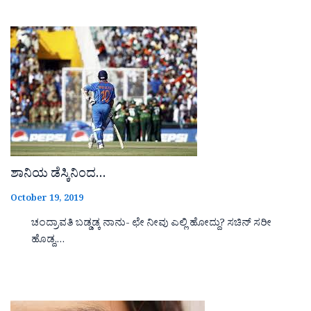
ಶಾನಿಯ ಡೆಸ್ಕಿನಿಂದ…
October 19, 2019
ಚಂದ್ರಾವತಿ ಬಡ್ಡಡ್ಕ ನಾನು- ಛೇ ನೀವು ಎಲ್ಲಿ ಹೋದ್ದು? ಸಚಿನ್ ಸರೀ
ಹೊಡ್ದ,…