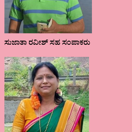
ಸುಜಾತಾ ರವೀಶ್ ಸಹ ಸಂಪಾಕರು