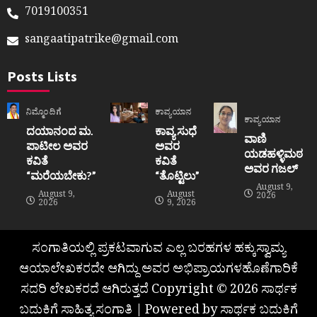
7019100351
sangaatipatrike@gmail.com
Posts Lists
ನಿಮ್ಮೊಂದಿಗೆ
ಕಾವ್ಯಯಾನ
ಕಾವ್ಯಯಾನ
ದಯಾನಂದ ಮ.
ಕಾವ್ಯ ಸುಧೆ
ವಾಣಿ
ಪಾಟೀಲ ಅವರ
ಅವರ
ಯಡಹಳ್ಳಿಮಠ
ಕವಿತೆ
ಕವಿತೆ
ಅವರ ಗಜಲ್
“ಮರೆಯಬೇಕು?”
“ತೊಟ್ಟಿಲು”
August 9,
August 9,
August
2026
2026
9, 2026
ಸಂಗಾತಿಯಲ್ಲಿ ಪ್ರಕಟವಾಗುವ ಎಲ್ಲ ಬರಹಗಳ ಹಕ್ಕುಸ್ವಾಮ್ಯ
ಆಯಾಲೇಖಕರದೇ ಆಗಿದ್ದು ಅವರ ಅಭಿಪ್ರಾಯಗಳಹೊಣೆಗಾರಿಕೆ
ಸದರಿ ಲೇಖಕರದೆ ಆಗಿರುತ್ತದೆ Copyright © 2026 ಸಾರ್ಥಕ
ಬದುಕಿಗೆ ಸಾಹಿತ್ಯ ಸಂಗಾತಿ | Powered by ಸಾರ್ಥಕ ಬದುಕಿಗೆ