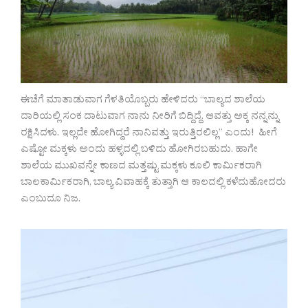
ಈಚೆಗೆ ಮಾತಾಡುವಾಗ ಗೆಳತಿಯೊಬ್ಬರು ಹೇಳಿದರು “ಬಾಲ್ಯದ ಶಾಲೆಯ
ದಾರಿಯಲ್ಲಿ ಸಂಕ ದಾಟುವಾಗ ನಾನು ನೀರಿಗೆ ಬಿದ್ದಿದ್ದೆ. ಆವತ್ತು ಅಕ್ಕ ನನ್ನನ್ನು
ರಕ್ಷಿಸಿದಳು. ಇಲ್ಲದೇ ಹೋಗಿದ್ದರೆ ನಾನಿವತ್ತು ಇರುತ್ತಿರಲಿಲ್ಲ” ಎಂದು! ಹೀಗೆ
ಎಷ್ಟೋ ಮಕ್ಕಳು ಅಂದು ಹಳ್ಳದಲ್ಲಿ ಬಳಿದು ಹೋಗಿರಬಹುದು. ಹಾಗೇ
ಶಾಲೆಯ ಮುಖವನ್ನೇ ಕಾಣದ ಮತ್ತಷ್ಟು ಮಕ್ಕಳು ಕೂಲಿ ಕಾರ್ಮಿಕರಾಗಿ
ಬಾಲಕಾರ್ಮಿಕರಾಗಿ, ಬಾಲ್ಯ ವಿವಾಹಕ್ಕೆ ತುತ್ತಾಗಿ ಆ ಕಾಲದಲ್ಲಿ ಕಳೆದುಹೋದರು
ಎಂಬುದೂ ನಿಜ.