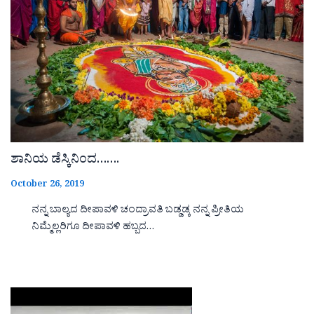
ಶಾನಿಯ ಡೆಸ್ಕಿನಿಂದ…….
October 26, 2019
ನನ್ನ ಬಾಲ್ಯದ ದೀಪಾವಳಿ ಚಂದ್ರಾವತಿ ಬಡ್ಡಡ್ಕ ನನ್ನ ಪ್ರೀತಿಯ
ನಿಮ್ಮೆಲ್ಲರಿಗೂ ದೀಪಾವಳಿ ಹಬ್ಬದ…