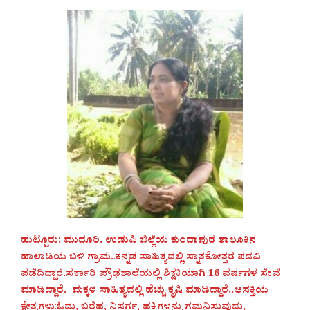
ಹುಟ್ಟೂರು: ಮುದೂರಿ. ಉಡುಪಿ ಜಿಲ್ಲೆಯ ಕುಂದಾಪುರ ತಾಲೂಕಿನ
ಹಾಲಾಡಿಯ ಬಳಿ ಗ್ರಾಮ.
.
ಕನ್ನಡ ಸಾಹಿತ್ಯದಲ್ಲಿ ಸ್ನಾತಕೋತ್ತರ ಪದವಿ
ಪಡೆದಿದ್ದಾರೆ.ಸರ್ಕಾರಿ ಪ್ರೌಢಶಾಲೆಯಲ್ಲಿ ಶಿಕ್ಷಕಿಯಾಗಿ 16 ವರ್ಷಗಳ ಸೇವೆ
ಮಾಡಿದ್ದಾರೆ. ಮಕ್ಕಳ ಸಾಹಿತ್ಯದಲ್ಲಿ ಹೆಚ್ಚು ಕೃಷಿ ಮಾಡಿದ್ದಾರೆ..ಆಸಕ್ತಿಯ
ಕ್ಷೇತ್ರಗಳು
:
ಓದು, ಬರೆಹ, ನಿಸರ್ಗ, ಹಕ್ಕಿಗಳನ್ನು ಗಮನಿಸುವುದು,