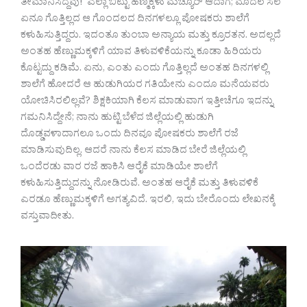
ತೀಮಾನಿಸಿದ್ದೆವು! ಎಲ್ಲಾ ಬಿಟ್ಟು ಹೆಣ್ಮಕ್ಕಳು ಮೆಚ್ಯೂರ್ ಆದಾಗ; ಮೊದಲ ಸಲ
ಏನೂ ಗೊತ್ತಿಲ್ಲದ ಆ ಗೊಂದಲದ ದಿನಗಳಲ್ಲೂ ಪೋಷಕರು ಶಾಲೆಗೆ
ಕಳುಹಿಸುತ್ತಿದ್ದರು. ಇದಂತೂ ತುಂಬಾ ಅನ್ಯಾಯ ಮತ್ತು ಕ್ರೂರತನ. ಅದಲ್ಲದೆ
ಅಂತಹ ಹೆಣ್ಣುಮಕ್ಕಳಿಗೆ ಯಾವ ತಿಳುವಳಿಕೆಯನ್ನು ಕೂಡಾ ಹಿರಿಯರು
ಕೊಟ್ಟದ್ದು ಕಡಿಮೆ. ಏನು, ಎಂತು ಎಂದು ಗೊತ್ತಿಲ್ಲದೆ ಅಂತಹ ದಿನಗಳಲ್ಲಿ
ಶಾಲೆಗೆ ಹೋದರೆ ಆ ಹುಡುಗಿಯರ ಗತಿಯೇನು ಎಂದೂ ಮನೆಯವರು
ಯೋಚಿಸಿರಲಿಲ್ಲವೆ? ಶಿಕ್ಷಕಿಯಾಗಿ ಕೆಲಸ ಮಾಡುವಾಗ ಇತ್ತೀಚೆಗೂ ಇದನ್ನು
ಗಮನಿಸಿದ್ದೇನೆ; ನಾನು ಹುಟ್ಟಿ ಬೆಳೆದ ಜಿಲ್ಲೆಯಲ್ಲಿ ಹುಡುಗಿ
ದೊಡ್ಡವಳಾದಾಗಲೂ ಒಂದು ದಿನವೂ ಪೋಷಕರು ಶಾಲೆಗೆ ರಜೆ
ಮಾಡಿಸುವುದಿಲ್ಲ. ಆದರೆ ನಾನು ಕೆಲಸ ಮಾಡಿದ ಬೇರೆ ಜಿಲ್ಲೆಯಲ್ಲಿ
ಒಂದೆರಡು ವಾರ ರಜೆ ಹಾಕಿಸಿ ಆರೈಕೆ ಮಾಡಿಯೇ ಶಾಲೆಗೆ
ಕಳುಹಿಸುತ್ತಿದ್ದುದನ್ನು ನೋಡಿರುವೆ. ಅಂತಹ ಆರೈಕೆ ಮತ್ತು ತಿಳುವಳಿಕೆ
ಎರಡೂ ಹೆಣ್ಣುಮಕ್ಕಳಿಗೆ ಅಗತ್ಯವಿದೆ. ಇರಲಿ, ಇದು ಬೇರೊಂದು ಲೇಖನಕ್ಕೆ
ವಸ್ತುವಾದೀತು.