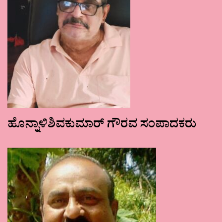
ಹೊನ್ನಾಳಿಶಿವಕುಮಾರ್ ಗೌರವ ಸಂಪಾದಕರು