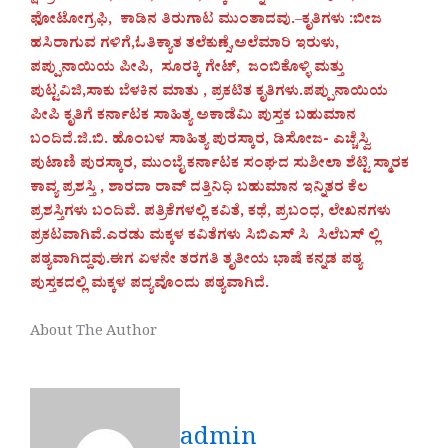
ಫೋಟೋಗ್ರಫಿ, ಕಾಡಿನ ತಿರುಗಾಟ ಮುಂತಾದವು.
–
ಕೃತಿಗಳು :ಬೀಜ
ಹಸಿರಾಗುವ ಗಳಿಗೆ,ಓತಿಕ್ಯಾತ ತಲೆಕುಣ್ಸೆ,ಅಲೆಮಾರಿ ಇರುಳು,
ಪಪ್ಪುನಾಯಿಯ ಪೀಪಿ, ಸೂರಕ್ಕಿ ಗೇಟ್, ಜಂಬಿಕೊಳ್ಳಿ ಮತ್ತು
ಪುಟ್ಟವಿಜಿ,ಸಾಕು ಬೆಳಕಿನ ಮಾತು , ಪ್ರಕಟಿತ ಕೃತಿಗಳು.ಪಪ್ಪುನಾಯಿಯ
ಪೀಪಿ ಕೃತಿಗೆ ಕರ್ನಾಟಕ ಸಾಹಿತ್ಯ ಅಕಾಡೆಮಿ ಪುಸ್ತಕ ಬಹುಮಾನ
ಬಂದಿದೆ.ಜಿ.ಬಿ. ಹೊಂಬಳ ಸಾಹಿತ್ಯ ಪುರಸ್ಕಾರ, ಡಿಸೋಜ- ಎಚ್ಚೆಸ್ವಿ
ಪುಟಾಣಿ ಪುರಸ್ಕಾರ, ಮುಂಬೈ ಕರ್ನಾಟಕ ಸಂಘದ ಸುಶೀಲಾ ಶೆಟ್ಟಿ ಸ್ಮಾರಕ
ಕಾವ್ಯ ಪ್ರಶಸ್ತಿ , ಶಾರದಾ ರಾವ್ ದತ್ತಿನಿಧಿ ಬಹುಮಾನ ಇನ್ನಿತರ ಕೆಲ
ಪ್ರಶಸ್ತಿಗಳು ಬಂದಿವೆ. ಪತ್ರಿಕೆಗಳಲ್ಲಿ ಕವಿತೆ, ಕಥೆ, ಪ್ರಬಂಧ, ಲೇಖನಗಳು
ಪ್ರಕಟವಾಗಿವೆ.ಎರಡು ಮಕ್ಕಳ ಕವಿತೆಗಳು ಸಿಬಿಎಸ್ ಸಿ ಸಿಲೆಬಸ್ ಲ್ಲಿ
ಪಠ್ಯವಾಗಿದ್ದವು.ಈಗ ಏಳನೇ ತರಗತಿ ತೃತೀಯ ಭಾಷೆ ಕನ್ನಡ ಪಠ್ಯ
ಪುಸ್ತಕದಲ್ಲಿ ಮಕ್ಕಳ ಪದ್ಯವೊಂದು ಪಠ್ಯವಾಗಿದೆ.
About The Author
admin