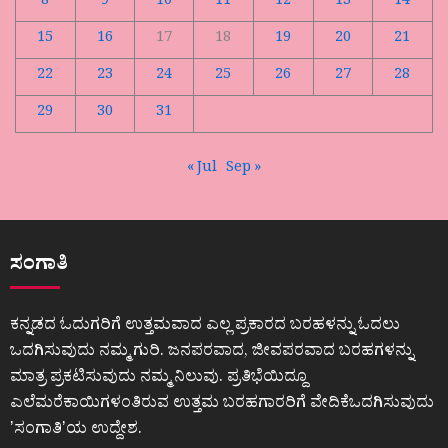
8
9
10
11
12
13
14
15
16
17
18
19
20
21
22
23
24
25
26
27
28
29
30
31
« Jul
Sep »
ಸಂಗಾತಿ
ಕನ್ನಡದ ಓದುಗರಿಗೆ ಉತ್ತಮವಾದ ಎಲ್ಲ ಪ್ರಕಾರದ ಬರಹಳನ್ನು ಓದಲು
ಒದಗಿಸುವುದು ನಮ್ಮ ಗುರಿ. ಜನಪರವಾದ, ಜೀವಪರವಾದ ಬರಹಗಳನ್ನು
ಮಾತ್ರ ಪ್ರಕಟಿಸುವುದು ನಮ್ಮ ನಿಲುವು. ಪ್ರತಿಭೆಯಿದ್ದೂ
ಎಲೆಮರೆಕಾಯಿಗಳಂತಿರುವ ಉತ್ತಮ ಬರಹಗಾರರಿಗೆ ವೇದಿಕೆಒದಗಿಸುವುದು
ʼಸಂಗಾತಿʼಯ ಉದ್ದೇಶ.