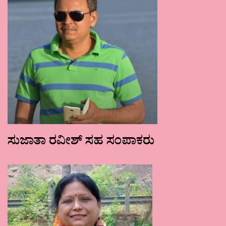
ಸುಜಾತಾ ರವೀಶ್ ಸಹ ಸಂಪಾಕರು