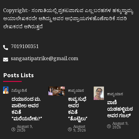
Copyright:- ಸಂಗಾತಿಯಲ್ಲಿ ಪ್ರಕಟವಾಗುವ ಎಲ್ಲ ಬರಹಗಳ ಹಕ್ಕುಸ್ವಾಮ್ಯ
ಆಯಾಲೇಖಕರದೇ ಆಗಿದ್ದು ಅವರ ಅಭಿಪ್ರಾಯಗಳಹೊಣೆಗಾರಿಕೆ ಸದರಿ
ಲೇಖಕರದೆ ಆಗಿರುತ್ತದೆ
7019100351
sangaatipatrike@gmail.com
Posts Lists
ನಿಮ್ಮೊಂದಿಗೆ
ಕಾವ್ಯಯಾನ
ಕಾವ್ಯಯಾನ
ದಯಾನಂದ ಮ.
ಕಾವ್ಯ ಸುಧೆ
ವಾಣಿ
ಪಾಟೀಲ ಅವರ
ಅವರ
ಯಡಹಳ್ಳಿಮಠ
ಕವಿತೆ
ಕವಿತೆ
ಅವರ ಗಜಲ್
“ಮರೆಯಬೇಕು?”
“ತೊಟ್ಟಿಲು”
August 9,
August 9,
August
2026
2026
9, 2026