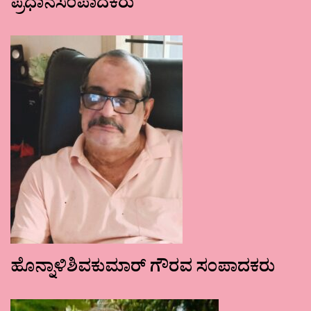
ಪ್ರಧಾನಸಂಪಾದಕರು
ಹೊನ್ನಾಳಿಶಿವಕುಮಾರ್ ಗೌರವ ಸಂಪಾದಕರು