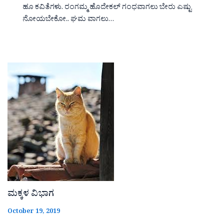
ಹೂ ಕವಿತೆಗಳು. ರಂಗಮ್ಮ ಹೊದೇಕಲ್ ಗಂಧವಾಗಲು ಬೇರು ಎಷ್ಟು
ನೋಯಬೇಕೋ.. ಘಮ ವಾಗಲು…
ಮಕ್ಕಳ ವಿಭಾಗ
October 19, 2019