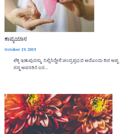
ಕಾವ್ಯಯಾನ
October 19, 2019
ಲೆಕ್ಕ ಇಡುವುದನ್ನು ನಿಲ್ಲಿಸಿದ್ದೇನೆ ಚಂದ್ರಪ್ರಭ.ಬಿ ಅದೊಂದು ದಿನ ಅಪ್ಪ
ನನ್ನ ಅವಸರಿಸಿ ಬರ…