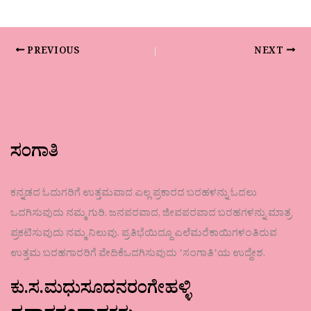
PREVIOUS
NEXT
ಸಂಗಾತಿ
ಕನ್ನಡದ ಓದುಗರಿಗೆ ಉತ್ತಮವಾದ ಎಲ್ಲ ಪ್ರಕಾರದ ಬರಹಳನ್ನು ಓದಲು
ಒದಗಿಸುವುದು ನಮ್ಮ ಗುರಿ. ಜನಪರವಾದ, ಜೀವಪರವಾದ ಬರಹಗಳನ್ನು ಮಾತ್ರ
ಪ್ರಕಟಿಸುವುದು ನಮ್ಮ ನಿಲುವು. ಪ್ರತಿಭೆಯಿದ್ದೂ ಎಲೆಮರೆಕಾಯಿಗಳಂತಿರುವ
ಉತ್ತಮ ಬರಹಗಾರರಿಗೆ ವೇದಿಕೆಒದಗಿಸುವುದು ʼಸಂಗಾತಿʼಯ ಉದ್ದೇಶ.
ಕು.ಸ.ಮಧುಸೂದನರಂಗೇಹಳ್ಳಿ