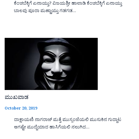
ಕೆಂಚಬೆಕ್ಕಿಗೆ ಏನಾಯ್ತು? ವಿಜಯಶ್ರೀ ಹಾಲಾಡಿ ಕೆಂಚಬೆಕ್ಕಿಗೆ ಏನಾಯ್ತು
ಬಾಲವು ಪೂರಾ ಮಣ್ಣಾಯ್ತು ಗಡಗಡ…
ಮುಖವಾಡ
October 20, 2019
ದಾಕ್ಷಾಯಣಿ ನಾಗರಾಜ್ ಮತ್ತೆ ಮುಸ್ಸಂಜೆಯಲಿ ಮುಸುಕಿನ ಗುದ್ದಾಟ
ಆಗಷ್ಟೇ ಮುದ್ದೆಯಾದ ಹಾಸಿಗೆಯಲಿ ನಲುಗಿದ…