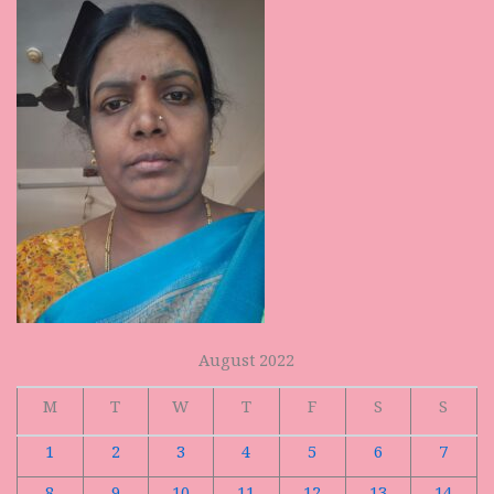
August 2022
M
T
W
T
F
S
S
1
2
3
4
5
6
7