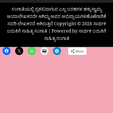
ಸಂಗಾತಿಯಲ್ಲಿ ಪ್ರಕಟವಾಗುವ ಎಲ್ಲ ಬರಹಗಳ ಹಕ್ಕುಸ್ವಾಮ್ಯ
ಆಯಾಲೇಖಕರದೇ ಆಗಿದ್ದು ಅವರ ಅಭಿಪ್ರಾಯಗಳಹೊಣೆಗಾರಿಕೆ
ಸದರಿ ಲೇಖಕರದೆ ಆಗಿರುತ್ತದೆ Copyright © 2026 ಸಾರ್ಥಕ
ಬದುಕಿಗೆ ಸಾಹಿತ್ಯ ಸಂಗಾತಿ | Powered by ಸಾರ್ಥಕ ಬದುಕಿಗೆ
ಸಾಹಿತ್ಯ ಸಂಗಾತಿ
More