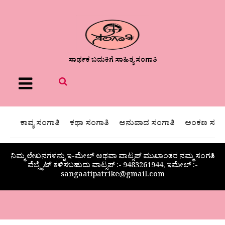
ಸಾರ್ಥಕ ಬದುಕಿಗೆ ಸಾಹಿತ್ಯ ಸಂಗಾತಿ
Menu
ಕಾವ್ಯ ಸಂಗಾತಿ
ಕಥಾ ಸಂಗಾತಿ
ಅನುವಾದ ಸಂಗಾತಿ
ಅಂಕಣ ಸಂಗಾ
ನಿಮ್ಮ ಲೇಖನಗಳನ್ನು ಇ-ಮೇಲ್ ಅಥವಾ ವಾಟ್ಸಪ್ ಮುಖಾಂತರ ನಮ್ಮ ಸಂಗತಿ
ವೆಬ್ಸೈಟ್ ಕಳಿಸಬಹುದು ವಾಟ್ಸಪ್‌ :- 9483261944, ಇಮೇಲ್ :-
sangaatipatrike@gmail.com