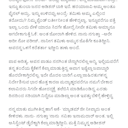
ಆದಿತ್ಯನ ಫೋನ್ ಬಂತು-‘ ಹಲ್ಲೋ ಮ್ಯಾಡಮ್.. ಎಲ್ಲಿ ಮಾಯವಾಗಿ ಬಿಟ್ರೀ..
ಇನ್ನೂ ತುಂಬಾ ಜನರ ಆಡಿಶನ್ ಬಾಕಿ ಇದೆ. ಹರಯಾಣವಿ ಅಮ್ಮ ಅಂತೂ
ಫೈನಲ್ ಆದ್ರು.. ಇನ್ನು ಉಳಿದವ್ರು ಅಂದ್ರೆ- ತಮಿಳು ಅಮ್ಮ. ಎಲ್ಲಿಂದ
ತರೋದು/? ನಿಮ್ಮ ಫ್ರೆಂಡ್ ಬರ್ತೀನೀಂತ ಹೇಳಿದ್ರಲ್ಲಾ.. ಇನ್ನೂವರೆಗೂ ಪತ್ತೆ
ಇಲ್ಲಾ. ಒಂದು ವೇಳೆ ಯಾರೂ ಸಿದಗೇ ಹೋದ್ರೆ ನೀವೇ ತಮಿಳು ಅಮ್ಮಾನೂ
ಆಗಬೇಕಾಗುತ್ತೆ ಓಕೆ’. ಅಂತ ಜೋರಾಗಿ ಹೇಳಿದ. ನಾನು ನಗುತ್ತಾ –ಅರೇ
ಆದೀ ನೋ ವರೀಜ್.. ನಾನೀಗ ತಮಿಳು ಅಮ್ಮನ ಜೊತೆಗೇ ಕೂತಿದ್ದೀನಿ.
ಅವರನ್ನ ಒಳಗೆ ಕರೆತರ್ತಾ ಇದ್ದೀನಿ ತಾಳು ಅಂದೆ.
ಪಾಪ ಆದಿತ್ಯ.. ಅವನ ಪಾಡೂ ನನಗಿಂತ ಚೆನ್ನಾಗಿರಲಿಲ್ಲ ಅನ್ನಿ. ಇಲ್ಲಿಯವರೆಗೆ
ತನ್ನ ತಂದೆಯ ಕೈಕೆಳಗೆ ಕೆಲ್ಸಾ ಮಾಡುತ್ತಿದ್ದ. ಆವಾಗ ಇಷ್ಟೆಲ್ಲಾ ಜವಾಬ್ದಾರಿ
ಹೊರಬೇಕಾಗ್ತಿರಲಿಲ್ಲ. ಇದೇ ಮೊದಲ ಬಾರಿಗೆ ಎಲ್ಲಾ ಜಾಹಿರತುಗಳನ್ನ
ನಿರ್ದೇಶಿಸುವ ಭಾರ ಹೊತ್ತ ಕಾರಣ ಮದ್ಯಾಹ್ನದವರೆಗೂ ನಮಗೆ ಬೇಕಾದ
ಕಲಾವಿದರು ಸಿಗದೇ ಹೋದದ್ದಕ್ಕೆ ತಲೆಬಿಸಿ ಮಾಡಿಕೊಂಡಿದ್ದ. ಎರಡು
ದಿನದಿಂದ ಸರಿಯಾಗಿ ನಿದ್ದೆನೂ ಮಾಡಿಲ್ಲಾ ಅಂತ ಇವತ್ತು ಬೆಳಿಗ್ಗೆ ಹೇಳ್ತಿದ್ದ.
ನನ್ನ ಮಾತು ಮುಗೀತಿದ್ದ ಹಾಗೆ ಆಕೆ- ‘ಮ್ಯಾಡಮ್ ಜೀ ನೀವ್ಯಾರು ಅಂತ
ಕೇಳಿದಳು. ನಾನು- ನಗುತ್ತಾ ‘ನಾನು ಸವಿತಾ ಇನಾಮದಾರ್ ಅಂತ, ಇಲ್ಲಿ
ಅಸಿಸ್ಟೆಂಟ್ ಡೈರೆಕ್ಟಾಗಿ ಕೆಲ್ಸಾ ಮಾಡ್ತಿದ್ದೀನಿ. ಮತ್ತೆ ನಿಮ್ಮನ್ನ ಆಡೀಶನ್