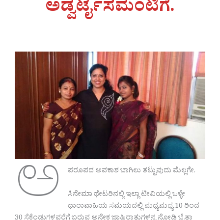
ಅಡ್ವರ್ಟೈಸಮೆಂಟಿಗೆ.
ಅ
ಪರೂಪದ ಅವಕಾಶ ಬಾಗಿಲು ತಟ್ಟುವುದು ಮೆಲ್ಲಗೇ.
ಸಿನೇಮಾ ಥೇಟರಿನಲ್ಲಿ ಇಲ್ಲಾ ಟೀವಿಯಲ್ಲಿ ಒಳ್ಳೇ
ಧಾರಾವಾಹಿಯ ಸಮಯದಲ್ಲಿ ಮಧ್ಯಮಧ್ಯ 10 ರಿಂದ
30 ಸೆಕೆಂಡುಗಳವರೆಗೆ ಬರುವ ಅನೇಕ ಜಾಹಿರಾತುಗಳನ್ನ ನೋಡಿ ಬೈತಾ