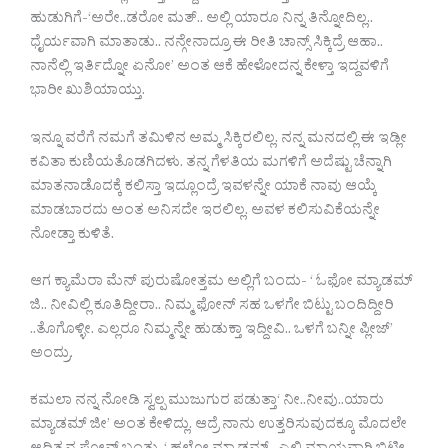
ಹುಡುಗಿಗೆ-‘ಅರೇ..ಡರೋ ಮತ್.. ಅಲ್ಲಿ ಯಾರೂ ನಿನ್ನ ತಿನ್ನೋದಿಲ್ಲ..
ಧೈರ್ಯವಾಗಿ ಮಾತಾಡು.. ನನ್ಗೇನಾದ್ರೂ ಈ ರೀತಿ ಚಾನ್ಸ್ ಸಿಕ್ಕಿದ್ರೆ ಆಹಾ..
ನಾನೆಲ್ಲಿ ಇರ್ತಿದ್ನೋ ಏನೋ’ ಅಂತ ಆಕೆ ಹೇಳೋದನ್ನ ಕೇಳ್ತಾ ಇದ್ದವಳಿಗೆ
ಭಾರೀ ಖುಶಿಯಾಯ್ತು.
ಇನ್ನೂ ವರೆಗೆ ನಮಗೆ ತಮಿಳಿನ ಅಮ್ಮ ಸಿಕ್ಕಿರಲಿಲ್ಲ. ನನ್ನ ಮನದಲ್ಲಿ ಈ ಇಡ್ಲೀ
ಕವಿತಾ ಕುಣಿಯತೊಡಗಿದಳು. ತನ್ನ ಗೆಳತಿಯ ಮಗಳಿಗೆ ಅದೆಷ್ಟು ಚೆನ್ನಾಗಿ
ಮಾತನಾಡೊದಕ್ಕೆ ಕಲಿಸ್ತಾ ಇದ್ಲೂಂದ್ರೆ ಇವಳನ್ನೇ ಯಾಕೆ ನಾವು ಆಯ್ಕೆ
ಮಾಡಬಾರದು ಅಂತ ಅನಿಸದೇ ಇರಲಿಲ್ಲ. ಅವಳ ಕಲಿಸುವಿಕೆಯನ್ನೇ
ನೋಡ್ತಾ ಕುಳಿತೆ.
ಆಗ ಕ್ಯಾಮೆರಾ ಮೆನ್ ಪುರುಷೋತ್ತಮ ಅಲ್ಲಿಗೆ ಬಂದು- ‘ ಓಫೋ ಮ್ಯಾಡಮ್
ಜಿ.. ನೀವಿಲ್ಲಿ ಕೂತಿದ್ದೀರಾ.. ನಿಮ್ಮ ಫೋನ್ ಸಹ ಒಳಗೇ ಬಿಟ್ಟು ಬಂದಿದ್ದೀರಿ
..ತೊಗೊಳ್ಳೀ. ಎಲ್ಲರೂ ನಿಮ್ಮನ್ನೇ ಹುಡುಕ್ತಾ ಇದ್ದೀವಿ.. ಒಳಗೆ ಬನ್ನೀ ಪ್ಲೀಜ್’
ಅಂದ್ರು.
ಕಮಲಾ ನನ್ನ ನೋಡಿ ಸ್ವಲ್ಪ ಮುಜುಗುರ ಪಡುತ್ತಾ‘ ನೀ..ನೀವು..ಯಾರು
ಮ್ಯಾಡಮ್ ಜೀ’ ಅಂತ ಕೇಳಿದ್ಲು. ಆದ್ರೆ ನಾನು ಉತ್ತರಿಸುವುದಕ್ಕೂ ಮೊದಲೇ