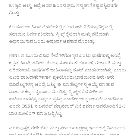
ಕೂಡ್ತಿವಿ ಅಲ್ವಾ. ಆದ್ರೆ ಅದರ ಹಿಂದಿನ ಶ್ರಮ ನನ್ನ ಹಾಗೆ ಕಷ್ಟ ಪಟ್ಟವರಿಗೇ
ಗೊತ್ತು.
ಕೆಲ ವರ್ಷಗಳ ಹಿಂದೆ ದೆಹಲಿಯಲ್ಲಿನ ‘ಆರೋಹಿ ಸಿನೆಮ್ಯಾಟಿಕ್ಸ’ ನಲ್ಲಿ
ಸಹಾಯಕ ನಿರ್ದೇಶಕಿಯಾಗಿ, ಸ್ಕ್ರಿಪ್ಟ್ ರೈಟರಾಗಿ ಮತ್ತು ನಟಿಯಾಗಿ
ಅಭಿನಯಿಸುವ ಒಂದು ಅಪೂರ್ವ ಅವಕಾಶ ದೊರಕಿತ್ತು.
BSNL ನ ಮೂರು ವಿವಿಧ ಸೇವೆಗಳಿಗೋಸ್ಕರ ಎಂಟು ಭಾಷೆಗಳಲ್ಲಿ ಅಂದ್ರೆ-
ಕನ್ನಡ. ಹಿಂದಿ, ತಮಿಳು, ತೆಲಗು, ಮಲಯಾಳಿ, ಬಂಗಾಳಿ, ಗುಜರಾತಿ ಮತ್ತು
ಹರಿಯಾಣವಿ ಭಾಷೆಗಳಲ್ಲಿ ಜಾಹಿರಾತನ್ನು ಶೂಟ್ ಮಾಡಬೇಕಾಗಿತ್ತು. ಮೂರು
ವಿವಿಧ ಜಾಹಿರಾತುಗಳಿಗಾಗಿ ಪ್ರತಿಯೊಂದು ಭಾಷೆಯಿಂದ ಆರು-ಆರು
ಮಾಡೆಲ್ಲುಗಳನ್ನ ಅಂದ್ರೆ ಒಟ್ಟು 48 ಮಾಡೆಲ್ಲುಗಳನ್ನ ಆಯ್ಕೆ ಮಾಡುವ
ಮಹಾನ್ ಕೆಲ್ಸ ನನ್ನ ಭುಜದ ಮೇಲಿತ್ತು. ಸ್ಕ್ರಿಪ್ಟ್ ಬರೆದ ಬಳಿಕ ಈ
ಜಾಹಿರಾತುಗಳನ್ನ ಅತ್ಯಂತ ಪ್ರಸಿದ್ಧ ಮಾಡೆಲ್ಲುಗಳನ್ನ ಬಳಸದೇ ಮಾಡೋಣ
ಎಂದು BSNL ನ ಜನರಲ್ ಮ್ಯಾನೇಜರ್ ವಿ.ಕೆ ಶರ್ಮಾ ಅವರೊಂದಿಗೆ 2-3
ಬಾರಿ ಮೀಟಿಂಗ್ ಮಾಡಿ ಒಪ್ಪಿಸಿದ್ವಿ.
ಮುಖಪುಸ್ತಕ, ರೇಡಿಯೋ ಮತ್ತು ಪೇಪರುಗಳಲ್ಲೆಲ್ಲಾ ಇದರ ಬಗ್ಗೆ ವಿವರವಾದ