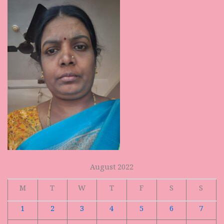
August 2022
M
T
W
T
F
S
S
1
2
3
4
5
6
7