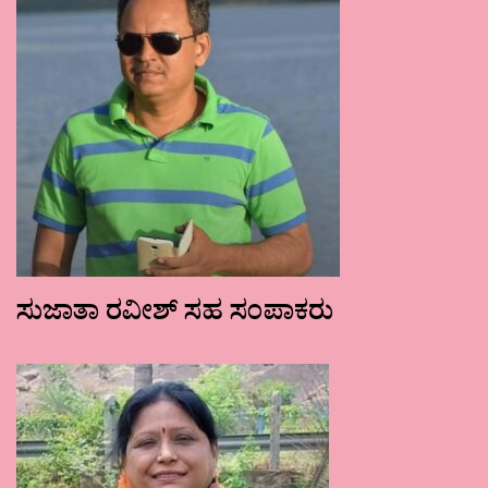
ಸುಜಾತಾ ರವೀಶ್ ಸಹ ಸಂಪಾಕರು