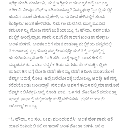
ಇಡ್ಲೀ ಮಾಡಿ ಮಾರ್ತೀನಿ, ಮತ್ತೆ ಇಡ್ಲಿಯ ಆರ್ಡನ್ನೂ ಕೊಟ್ರೆ ಅದನ್ನೂ
ತರ್ತೀನಿ. ನೀವೂ ಸೌಥ್ ಇಂಡಿಯಾದವ್ರಾ ? ನಿಮ್ಮ ಫಂಕ್ಷನ್ನಿನಲ್ಲಿ ಮಲ್ಲಿಗೆ
ಹೂವಿನ ಮಾಲೆ ಬೇಕೂಂದ್ರೆ ಹೇಳಿ, ನಾನು ನೀವ ಹೆಳಿದಲ್ಲಿಗೆ ತಂದು
ಕೊಡ್ತೀನಿ.’ ಅಂತ ಹೇಳಿದಳು. ನಿರ್ಮಲ ಮನಸಿನ, ಮುಗ್ಧ ಮುಖದ
ಕಮಲಾಳನ್ನು ನೋಡಿ ನನಗೆ ಖುಶಿಯಾಯ್ತು. ‘ಓ ಹೌದಾ.. ನನಗಂತೂ
ಮಲ್ಲಿಗೆ ಅಂದ್ರೆ ಪ್ರಾಣ. ನಾನು ನಿಮಗೆ ಬೇಕಾದಾಗ ಖಂಡಿತಾ ಹೇಳ್ತೀನಿ’
ಅಂತ ಹೇಳಿದೆ. ಅವಳೊಂದಿಗೆ ಮಾತನಾಡುತ್ತಾ ಮಲ್ಲಿಗೆಯ ಚಪ್ಪರದಲ್ಲಿ
ತಿರುಗಾಡುತ್ತ ಸ್ವಲ್ಪ ಹೊತ್ತು ನನ್ನ ಕೆಲಸವನ್ನೇ ಮರೆತಿದ್ದೆ. ಪಕ್ಕದಲ್ಲಿದ್ದ
ಹುಡುಗಿಯನ್ನು ನೋಡಿ-‘ ಸರಿ ಸರಿ.. ಮತ್ತೆ ಇವ್ರು? ಅಂತ ಕೇಳಿದೆ. ‘
ಮ್ಯಾಡಮ್ ಜಿ.. ಇವಳು ನನ್ನ ಗೆಳತಿಯ ಮಗಳು.. ಫೇಸ್ ಬುಕ್ಕಿನಲ್ಲಿ ಈ
ಜಾಹಿರಾತಿನ ಬಗ್ಗೆ ನೋಡಿ ನನಗೆ ಹೇಳಿದ್ಲು. ನನಗೆ ತಮಿಳು ಮಾತಾಡೋಕೆ
ಚೆನ್ನಾಗಿ ಬರುತ್ತೆ ನೋಡಿ. ಆದ್ರೆ ಬರೆಯೋದಕ್ಕೆ ಬರೋದಿಲ್ಲ. ಅದಕ್ಕೇ ಆಕೆ ನನ್ನ
ಕರೆದುಕೊಂಡು ಬಂದಿದ್ದಾಳೆ. ನನಂತೂ ಅವಳಿಗೆ ತಮಿಳಿನಲ್ಲಿ ಮಾತಾಡೋಕೆ
ಚೆನ್ನಾಗಿ ಕಲಿಸಿದ್ದೀನಿ.ಆದ್ರೆ ನೋಡಿ ಪಾಪ…ಒಳಗಡೆ ಹೋಗೋಕೆ ಭಯಪಡ್ತಾ
ಇದ್ದಾಳೆ. ನಾನಾದ್ರೆ ಡೆಲ್ಲಿಯಲ್ಲೇ ಹುಟ್ಟಿ ಬೆಳೆದವಳು.. ನನಗೆ ಭಯಾನೇ
ಆಗೋಲ್ಲ.’ ಅಂದ್ಲು.
“ ಓ ಹೌದಾ.. ಸರಿ ಸರಿ.. ನೀವು ಮುಂದುವರೆಸಿ’ ಅಂತ ಹೇಳಿ ನಾನು ಆಕೆ
ಯಾವ ರೀತಿಯಲ್ಲಿ ಕಲಿಸ್ತಾ ಇದ್ದಾಳೆ ಅಂತ ನೋಡ್ತಾ ಕುಳಿತೆ. ಆಕೆ ಆ