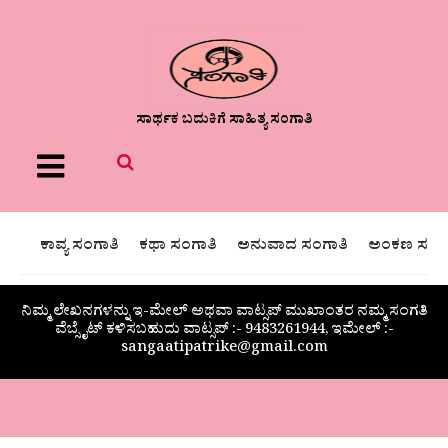
ಸಾರ್ಥಕ ಬದುಕಿಗೆ ಸಾಹಿತ್ಯ ಸಂಗಾತಿ
Menu
ಕಾವ್ಯ ಸಂಗಾತಿ
ಕಥಾ ಸಂಗಾತಿ
ಅನುವಾದ ಸಂಗಾತಿ
ಅಂಕಣ ಸಂಗಾ
ನಿಮ್ಮ ಲೇಖನಗಳನ್ನು ಇ-ಮೇಲ್ ಅಥವಾ ವಾಟ್ಸಪ್ ಮುಖಾಂತರ ನಮ್ಮ ಸಂಗತಿ
ವೆಬ್ಸೈಟ್ ಕಳಿಸಬಹುದು ವಾಟ್ಸಪ್‌ :- 9483261944, ಇಮೇಲ್ :-
sangaatipatrike@gmail.com