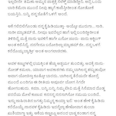
ಇಲ್ಲದೇನೇ ತಮಿಳು ಅಮ್ಮನ ಪಾತ್ರಕ್ಕೆ ಸೆಲೆಕ್ಟ್ ಮಾಡಿದ್ದೀನಿ. ಆದ್ರೆ ಒಂದು
ಬಾರಿ ಕೆಮೆರಾ ಮುಂದೆ ನೀವು ಹ್ಯಾಗೆ ಕಾಣಿಸ್ತೀರೀಂತ ನೋಡೋಕೆ
ಬಯಸ್ತಿನಿ.. ಬನ್ನಿ, ನನ್ನ ಜೊತೆಗೆ ಒಳಗೆ’ ಅಂದೆ.
ಆಕೆ ಗಲಿಬಿಲಿಗೊಂಡು ನನ್ನ ಕೈ ಹಿಡಿಯುತ್ತಾ- ಅಯ್ಯೋ ಮುರುಗಾ… ಸಾರಿ..
ಸಾರೀ ಮ್ಯಾಡಮ್ ಜಿ.. ನೀವೂ ಇವರೆಲ್ಲರ ಹಾಗೆ ಇಲ್ಲಿ ಬಂದಿದ್ದೀರೀಂತ
ತಿಳಿದಿದ್ದೆ. ಮತ್ತೆ ನಾನು ಇವಳಿಗೆ ಹಾಗೇ ಏನೋ ಚೂರು- ಪಾರು ಆಕ್ಟಿಂಗ್
ಅಂತ ಕಲಿಸಿದ್ದೆ.. ನನಗೇನೂ ಬರೋದಿಲ್ಲಾ ಮ್ಯಾಡಮ್ ಜೀ.. ನನ್ನ ಒಳಗೆ
ಕರೆದೊಯ್ಯ ಬ್ಯಾಡ್ರೀ’ ಅಂತ ಅಂಗಲಾಚಿದಳು.
ಅವಳ ಕಣ್ಣುಗಳಲ್ಲಿ ಭಯಕ್ಕಿಂತ ಹೆಚ್ಚು ಆಶ್ಚರ್ಯ ತುಂಬಿತ್ತು. ಅದಕ್ಕೆ ನಾನು-
ನೋಡ್ ಕಮಲಾ.. ಯಾವಾಗ ಅವಕಾಶಗಳು ನಮ್ಮ ಬಾಗಿಲನ್ನ ತಟ್ಟುತಾವೋ
ಆವಾಗ ಯೋಚಿಸ್ತಾ ಕೂತ್ಕೋ ಬಾರದು.. ಬಾಗಿಲನ್ನ ತೆರೆಯದೇ ಹೋದ್ರೆ
ಮುಂದೆ ಎಂದಿಗೂ ಈ ರೀತಿಯ ಅಪೂರ್ವ ಯೋಗ ಸಿಗದೇ
ಹೋಗಬಹುದು. ಕಮಾ.. ಬನ್ನಿ..ಬನ್ನಿ. ನಿಮ್ಮ ಟೀವಿ ಮತ್ತೆ ಸಿನೆಮಾದ ದೊಡ್ಡ
ಪರದೆಯ ಮೇಲೆ ಕಾಣುವ ಕನಸನ್ನ ನನಸಾಗಿಸೋ ಸಮಯ ಬಂದಿದೆ..
ಇನ್ನು ಜಾಹಿರಾತಿನ ಜಗತ್ತು ನಿಮ್ಮನ್ನ ಕಾಯ್ತಾ ಇದೆ.’ ಅಂತ ಹೇಳಿ ಕೈ ಹಿಡಿದು
ಕರೆದೊಯ್ದೆ. ನಾನವಳ ಕೈಹಿಡಿದು ಇದನ್ನೆಲ್ಲಾ ಹೇಳೋವಾಗ ತುಂಬಾ
ಖುಶಿಯಾಗ್ತಾ ಇತ್ತು. ಆಕೆಯ ಕಣ್ಣಲ್ಲೂ ಆನಂದ ಭಾಷ್ಪ ಕಂಡಾಗ ನನ್ನ