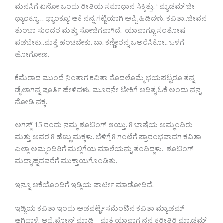
ಮನಸಿಗೆ ಏನೋ ಒಂದು ರೀತಿಯ ಸಮಾಧಾನ ಸಿಕ್ಕಿತ್ತು. ‘ ಮ್ಯಡಮ್ ಜೀ
ಥ್ಯಾಂಕ್ಯೂ… ಥ್ಯಾಂಕ್ಯೂ’ ಆಕೆ ನನ್ನ ಗಟ್ಟಿಯಾಗಿ ಅಪ್ಪಿ ಹಿಡಿದಳು. ಕವಿತಾ..ಜೀವನ
ತುಂಬಾ ಸುಂದರ ಮತ್ತು ಸೋಜಿಗವಾಗಿದೆ. ಯಾವಾಗ್ಲೂ ಸಂತೋಷ
ಪಡಬೇಕು..ಮತ್ತೆ ಹಂಚಬೇಕು. ಬಾ. ಕಣ್ಣೀರನ್ನ ಒಅರೆಸಿಕೋ.. ಒಳಗೆ
ಹೋಗೋಣ.
ಕೆಮೆರಾದ ಮುಂದೆ ನಿಂತಾಗ ಕವಿತಾ ಮೊದಲೊಮ್ಮೆ ಭಯಪಟ್ಟರೂ ತನ್ನ
ಡೈಲಾಗನ್ನ ಪೂರ್ತಿ ಹೇಳಿದಳು. ಮೂರನೇ ಟೇಕಿಗೆ ಆದಿತ್ಯ ಓಕೆ ಅಂದು ನನ್ನ
ನೋಡಿ ನಕ್ಕ.
ಅಗಸ್ಟ್ 15 ರಂದು ನಮ್ಮ ಶೂಟಿಂಗ್ ಆಯ್ತು. 8 ಭಾಷೆಯ ಅಮ್ಮಂದಿರು
ಮತ್ತು ಅವರ 8 ಹೆಣ್ಣು ಮಕ್ಕಳು. ಬೆಳಿಗ್ಗೆ 8 ಗಂಟೆಗೆ ಪ್ರಾರಂಭವಾದಗ ಕವಿತಾ
ಎಲ್ಲಾ ಅಮ್ಮಂದಿರಿಗೆ ಮಲ್ಲಿಗೆಯ ಮಾಲೆಯನ್ನು ತಂದಿದ್ದಳು. ಶೂಟಿಂಗ್
ಮದ್ಯಾಹ್ನದವರೆಗೆ ಮುಕ್ತಾಯಗೊಂಡಿತು.
ಇನ್ನೂ ಆಕೆಯೊಂದಿಗೆ ಇಡ್ಲಿಯ ಪಾರ್ಟೀ ಮಾಡೋದಿದೆ.
ಇಡ್ಲಿಯ ಕವಿತಾ ಇಂದು ಅಡವರ್ಟೈಸಮೆಂಟಿನ ಕವಿತಾ ಮ್ಯಾಡಮ್
ಆಗಿದ್ದಾಳೆ. ಆದ್ರೆ ಫೋನ್ ಮಾಡಿ – ಮತ್ತೆ ಯಾವಾಗ ನನ್ನ ಕರೀತಿರಿ ಮ್ಯಾಡಮ್