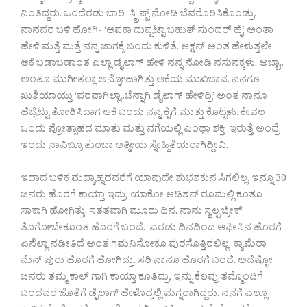
ನಿಂತಿದ್ದರು. ಒಂದೆರಡು ಬಾರಿ ಸ್ಕ್ರಿಪ್ಟ್ ನೋಡಿ ಬೆವರೊರಿಸಿಕೊಂಡ್ರು.
ನಾನವರ ಬಳಿ ಹೋಗಿ- ‘ಆಪಕಾ ದುಪ್ಪಟ್ಟಾ ಬಹುತ್ ಸುಂದರ್ ಹೈ’ ಅಂತಾ
ಹೇಳಿ ಮತ್ತೆ ಮತ್ತೆ ನನ್ನ ಜಾಗಕ್ಕೆ ಬಂದು ಕುಳಿತೆ. ಆಕ್ಷನ್ ಅಂತ ಹೇಳುತ್ತಲೇ
ಆಕೆ ಬಡಾಬಡಾಂತ ಎಲ್ಲಾ ಡೈಲಾಗ್ ಹೇಳಿ ನನ್ನ ನೋಡಿ ನಸುನಕ್ಕಳು. ಅಬ್ಬಾ..
ಅಂತೂ ಮುಗೀತಲ್ಲಾ ಅನ್ನೋಹಾಗಿತ್ತು ಆಕೆಯ ಮುಖಭಾವ. ನನಗೂ
ಖುಶಿಯಾಯ್ತು ‘ಪರವಾಗಿಲ್ಲಾ..ಚೆನ್ನಾಗಿ ಡೈಲಾಗ್ ಹೇಳಿದ್ರಿ’ ಅಂತ ನಾನೂ
ಹೆಬ್ಬೆಟ್ಟು ತೋರಿಸಿದಾಗ ಆಕೆ ಬಂದು ನನ್ನ ಕೈಗೆ ಮುತ್ತು ಕೊಟ್ಟಳು. ಕೇವಲ
ಒಂದು ಪ್ರೋತ್ಸಾಹದ ಮಾತು ಮತ್ತು ನಗೆಯಲ್ಲಿ ಎಂಥಾ ಶಕ್ತಿ ಇರುತ್ತೆ ಅಂದ್ರೆ
ಇಂದು ನಾವಿಬ್ರೂ ತುಂಬಾ ಆತ್ಮೀಯ ಸ್ನೇಹ್ಜಿತೆಯರಾಗಿದ್ದೀವಿ.
ಇದಾದ ಬಳಿಕ ಮದ್ಯಾಹ್ನದವರೆಗೆ ಯಾವುದೇ ಶುಭಶಕುನ ಸಿಗಲಿಲ್ಲ. ಇನ್ನೂ 30
ಜನರು ಹೊರಗೆ ಕಾಯ್ತಾ ಇದ್ರು. ಯಾಕೋ ಆಡಿಶನ್ ರೂಮಲ್ಲಿ ಕೂತೂ
ಸಾಕಾಗಿ ಹೋಗಿತ್ತು. ಸತತವಾಗಿ ಮೂರು ದಿನ. ನಾನು ಸ್ವಲ್ಪ ಬ್ರೇಕ್
ತೊಗೋಬೇಕೂಂತ ಹೊರಗೆ ಬಂದೆ. ಎರಡು ದಿನದಿಂದ ಆಫೀಸಿನ ಹೊರಗೆ
ಏನೆಲ್ಲಾ ನಡೀತಿದೆ ಅಂತ ಗಮನಿಸೋಕೂ ಪುರಸೊತ್ತಿರಲಿಲ್ಲ. ಕ್ಯಾಮೆರಾ
ಮೆನ್ ಪುರು ಹೊರಗೆ ಹೋಗಿದ್ರು. ಸರಿ ನಾನೂ ಹೊರಗೆ ಬಂದೆ. ಅದೆಷ್ಟೋ
ಜನರು ತಮ್ಮ ಕಾಲ್ ಗಾಗಿ ಕಾಯ್ತಾ ಕೂತಿದ್ರು. ಇನ್ನು ಕೆಲವ್ರು ತಮ್ಮೊಂದಿಗೆ
ಬಂದವರ ಜೊತೆಗೆ ಡೈಲಾಗ್ ಹೇಳೊದ್ರಲ್ಲಿ ಮಗ್ನರಾಗಿದ್ದರು. ನನಗೆ ಎಲ್ಲೂ