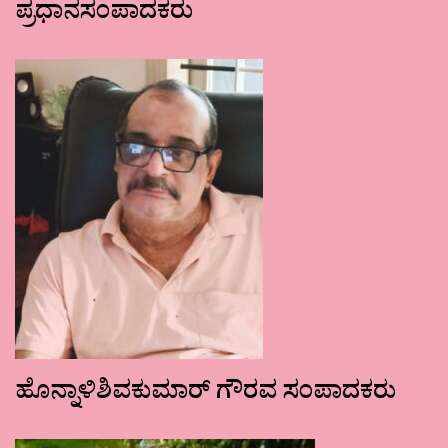
ಪ್ರಧಾನಸಂಪಾದಕರು
ಹೊನ್ನಾಳಿಶಿವಕುಮಾರ್ ಗೌರವ ಸಂಪಾದಕರು