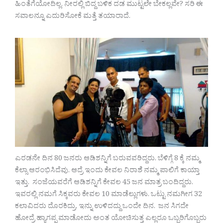
ಹಿಂತೆಗೆಯೋದಿಲ್ಲ. ನೀರಲ್ಲಿ ಬಿದ್ದ ಬಳಿಕ ದಡ ಮುಟ್ಟಲೇ ಬೇಕಲ್ಲವೇ? ಸರಿ ಈ
ಸವಾಲನ್ನೂ ಎದುರಿಸೋಕೆ ಮತ್ತೆ ತಯಾರಾದೆ.
ಎರಡನೇ ದಿನ 80 ಜನರು ಆಡಿಶನ್ನಿಗೆ ಬರುವವರಿದ್ದರು. ಬೆಳಿಗ್ಗೆ 8 ಕ್ಕೆ ನಮ್ಮ
ಕೆಲ್ಸಾ ಆರಂಭಿಸಿದೆವು. ಆದ್ರೆ ಇಂದು ಕೇವಲ ನಿರಾಶೆ ನಮ್ಮ ಪಾಲಿಗೆ ಕಾಯ್ತಾ
ಇತ್ತು. ಸಂಜೆಯವರೆಗೆ ಆಡಿಶನ್ನಿಗೆ ಕೇವಲ 45 ಜನ ಮಾತ್ರ ಬಂದಿದ್ದರು.
ಇವರಲ್ಲಿ ನಮಗೆ ಸಿಕ್ಕವರು ಕೇವಲ 10 ಮಾಡೆಲ್ಲುಗಳು. ಒಟ್ಟು ನಮಗೀಗ 32
ಕಲಾವಿದರು ದೊರಕಿದ್ರು. ಇನ್ನು ಉಳಿದದ್ದು ಒಂದೇ ದಿನ. ಜನ ಸಿಗದೇ
ಹೋದ್ರೆ ಹ್ಯಾಗಪ್ಪ ಮಾಡೋದು ಅಂತ ಯೋಚಿಸುತ್ತ ಎಲ್ಲರೂ ಒಬ್ಬರಿಗೊಬ್ಬರು