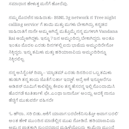
ಸಮಾಧಾನ ಹೇಳುತ್ತ ಮನೆಗೆ ಹೋದೆವು.
ನಮ್ಮ ಮೊದಲೆನ ಜಾಹಿರಾತು- BSNL 3g network ನ ‘Free night
calling service’ ಗೆ ತಾಯಿ ಮತ್ತು ಮಗಳು ಬೇಕಾಗಿದ್ರು. ಕನ್ನಡದ
ಜಾಹಿರಾತಿಗೆ ನಾನೇ ಅಮ್ಮ ಆಗಿದ್ದೆ. ಮತ್ತೊಮ್ಮೆ ನನ್ನ ಮಗಳಾಗಿ Vandana
Rai ಆಯ್ಕೆಆಗಿದ್ದಳು. ಇನ್ನೂ 7 ಜನ ಅಮ್ಮಂದಿರ್ರು ಬೇಕಾಗಿದ್ದರು. ಅಂತೂ
ಇಂತೂ ಮೊದಲ ಎರಡು ದಿನಗಳಲ್ಲಿ ಐದು ಭಾಷೆಯ ಅಮ್ಮಂದಿರೇನೋ
ಸಿಕ್ಕಿದ್ದರು. ಇನ್ನು ತಮಿಳು ಮತ್ತು ಹರಿಯಾಣವಿಯ ಅಮ್ಮಂದಿರಿನ್ನೂ
ಸಿಕ್ಕಿರಲಿಲ್ಲ.
ನನ್ನ ಅಸಿಸ್ಟೆಂಟ್ ದಿವ್ಯಾ – ‘ಮ್ಯಾಡಮ್ ಎರಡು ದಿನದಿಂದ ಒಬ್ಬ ತಮಿಳು
ಹುಡುಗಿ ತನ್ನ ತಾಯ ಜೊತೆಗೆ ಬರ್ತಾ ಇದ್ದಾಳೆ. ಆದ್ರೆ ಆಕೆ ಇನ್ನೂಅರೆಗೂ
ಆಡಿಶನ್ ರೂಮಿಗೆ ಕಾಲಿಟ್ಟಿಲ್ಲ. ಕೇವಲ ತನ್ನ ಹೆಸರನ್ನ ಇಲ್ಲಿ ನೊಂದಾಯಿಸಿ
ಹೊರಗಡೆ ಕೂತಿರ್ತಾಳೆ. ಛೇ..ಎಂಥಾ ಜನಾನೋ’ ಅಂದ್ಲು. ಅದಕ್ಕೆ ನಾನೂ
ಹೆಚ್ಚಿಗೆ ಮುತುವರ್ಜಿ ವಹಿಸದೇ
‘ಓ ಹೌದಾ.. ಸರಿ ಬಿಡು..ಆಕೆಗೆ ಯಾವಾಗ ಬರಬೇಕೆನಿಸುತ್ತೋ ಆವಾಗ ಬರಲಿ’
ಅಂತ ಹೇಳಿ ಮುಂದಿನ ಮಾಡೆಲ್ಲಿನ ಮುಖ ನೋಡಿದೆ. ಹರಿಯಾಣವಿಯ
ಅಮ್ಮನ ಪಾತ್ರಕ್ಕಾಗಿ ಸುಂದರವಾದ ಮಹಿಳೆಯೊಬ್ಬರು ಕ್ಯಾಮೆರಾ ಮುಂದೆ