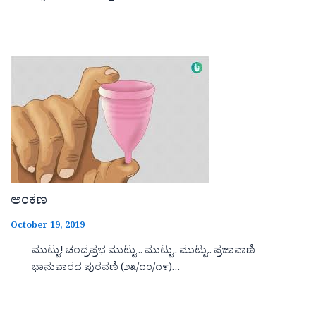
ಅಂಕಣ
October 19, 2019
ಮುಟ್ಟು! ಚಂದ್ರಪ್ರಭ ಮುಟ್ಟು .. ಮುಟ್ಟು.. ಮುಟ್ಟು.. ಪ್ರಜಾವಾಣಿ
ಭಾನುವಾರದ ಪುರವಣಿ (೨೩/೧೦/೧೯)…