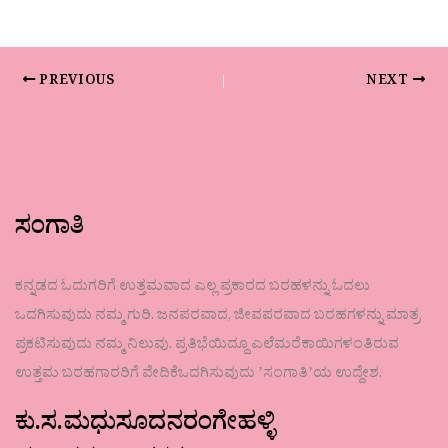
PREVIOUS
NEXT
ಸಂಗಾತಿ
ಕನ್ನಡದ ಓದುಗರಿಗೆ ಉತ್ತಮವಾದ ಎಲ್ಲ ಪ್ರಕಾರದ ಬರಹಳನ್ನು ಓದಲು
ಒದಗಿಸುವುದು ನಮ್ಮ ಗುರಿ. ಜನಪರವಾದ, ಜೀವಪರವಾದ ಬರಹಗಳನ್ನು ಮಾತ್ರ
ಪ್ರಕಟಿಸುವುದು ನಮ್ಮ ನಿಲುವು. ಪ್ರತಿಭೆಯಿದ್ದೂ ಎಲೆಮರೆಕಾಯಿಗಳಂತಿರುವ
ಉತ್ತಮ ಬರಹಗಾರರಿಗೆ ವೇದಿಕೆಒದಗಿಸುವುದು ʼಸಂಗಾತಿʼಯ ಉದ್ದೇಶ.
ಕು.ಸ.ಮಧುಸೂದನರಂಗೇಹಳ್ಳಿ