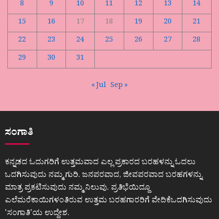
8
9
10
11
12
13
14
15
16
17
18
19
20
21
22
23
24
25
26
27
28
29
30
31
« Jul
Sep »
ಸಂಗಾತಿ
ಕನ್ನಡದ ಓದುಗರಿಗೆ ಉತ್ತಮವಾದ ಎಲ್ಲ ಪ್ರಕಾರದ ಬರಹಳನ್ನು ಓದಲು
ಒದಗಿಸುವುದು ನಮ್ಮ ಗುರಿ. ಜನಪರವಾದ, ಜೀವಪರವಾದ ಬರಹಗಳನ್ನು
ಮಾತ್ರ ಪ್ರಕಟಿಸುವುದು ನಮ್ಮ ನಿಲುವು. ಪ್ರತಿಭೆಯಿದ್ದೂ
ಎಲೆಮರೆಕಾಯಿಗಳಂತಿರುವ ಉತ್ತಮ ಬರಹಗಾರರಿಗೆ ವೇದಿಕೆಒದಗಿಸುವುದು
ʼಸಂಗಾತಿʼಯ ಉದ್ದೇಶ.