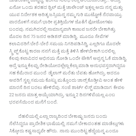
ಜಾಹಿರಾತನ್ನ ಕೊಟ್ಟಿದ್ವಿ. ಇದೇನು ಸುಲಭ ಕೆಲ್ಸಾ ಅಂದುಕೊಂಡ್ರಾ… ಆದ್ರೂ
ಏನೋ ಒಂದು ತರಹದ ಥ್ರಿಲ್ ಮತ್ತೆ ಚಾಲೇಂಜ್ ಇತ್ತಲ್ಲ ಅದು ನನ್ನ ಮತ್ತು
ಯುವ ನಿರ್ದೇಶಕ ಆದಿತ್ಯ ಜಸ್ಸಿಯನ್ನ ನಮ್ಮ ಗುರಿ ಮುಟ್ಟೋಕೆ ನೆರವಾಯ್ತು.
ವಾರದೊಳಗೆ ನಮಗೆ ಭಾರೀ ಪ್ರತಿಕ್ರಿಯೆಗಳ ಜೊತೆಗೆ ಫೋಟೋಗಳೂ
ಬಂದವು. ನಮಗಿದರಲ್ಲಿ ಸಾಮಾನ್ಯವಾಗಿ ಕಾಣುವ ಜನರೇ ಬೇಕಾಗಿತ್ತು.
ಮೊದಲ ದಿನ 75 ಜನರ ಆಡಿಶನ್ ಮಾಡಿದ್ವಿ. ಮೂರೂ ಸೇವೆಗಳ
ಕಲಾವಿದರಿಗೆ ಬೇರೆ-ಬೇರೆ ಸಮಯ ನಿಗದಿಪಡಿಸಿದ್ವಿ. ಎಲ್ಲರಿಗೂ ಮೊದಲೇ
ಸ್ಕ್ರಿಪ್ಟ್ ಕೊಟ್ಟ ಕಾರಣ ನನಗೆ ಮತ್ತೆ ಮತ್ತೆ ತಿಳಿಸಿ ಹೇಳಬೇಕಾಗಿ ಬರಲಿಲ್ಲ.
ಕೆಲವು ಕಲಾವಿದರ ಅಭಿನಯ ನೋಡಿ ಒಂದೇ ಟೇಕಿಗೆ ಅವ್ರನ್ನ ಓಕೆ ಮಾಡಿದ್ವಿ.
ಆದ್ರೆ ಇನ್ನೂ ಕೆಲವ್ರು ರೇಡಿಯೋದಲ್ಲೆಲ್ಲಾ ಕೆಲ್ಸಾ ಮಾಡಿ ಅನುಭವಸ್ತರಾಗಿದ್ದರೂ
ಸಹ ಕೆಮೆರಾದ ಮುಂದೆ ಡೈಲಾಗ್ ಮರೆತು ಬೆವತು ಹೋಗಿದ್ರು. ಆದರೂ
ಅವರಿಗೆ ಸ್ವಲ್ಪ ಸಮಯ ಕೊಟ್ಟು ಮತ್ತೊಂದು ಚಾನ್ಸ್ ಕೊಡ್ತೀವಿ ಅಂತ ಹೇಳಿ
ಮಾರನೆ ದಿನ ಬರಲು ಹೇಳಿದೆವು. ಸಂಜೆ ಶಾರ್ಟ್ ಲಿಸ್ಟ್ ಮಾಡಿದಾಗ ಕೇವಲ
22 ಜನರು ಮಾತ್ರ ಆಯ್ಕೆಯಾಗಿದ್ರು. ಇನ್ನೂ 2 ದಿನಗಳಿವೆಯಲ್ಲ ಎಂಬ
ಭರವಸೆಯಿಂದ ಮನೆಗೆ ಬಂದೆ.
ದೆಹಲಿಯಲ್ಲಿ ಎಲ್ಲಾ ರಾಜ್ಯದಿಂದ ಬೇಕಾಷ್ಟು ಜನರು ಬಂದು
ನೆಲೆಸಿದ್ದರೂ ಪ್ರಾದೇಶಿಕ ಭಾಷೆಯಲ್ಲಿ, ನಮಗೆ ಬೇಕಾದಂತಹ ಮಾಡೆಲ್ಲುಗಳು
ಸಿಕ್ಕೋದು ಕಷ್ಟಸಾಧ್ಯವೇ ಹೌದು. ನಾನು ಮುಂದಿಟ್ಟ ಹೆಜ್ಜೆಯನ್ನ ಎಂದೂ