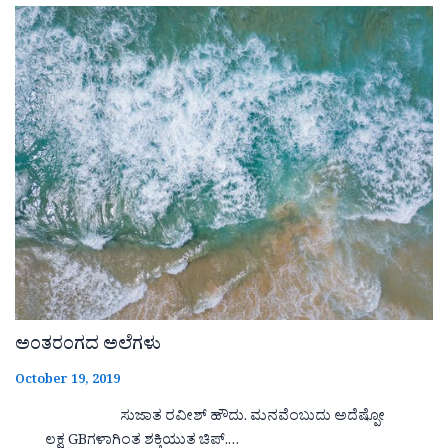
ಅಂತರಂಗದ ಅಲೆಗಳು
October 19, 2019
ಸುಜಾತ ರವೀಶ್ ಹೌದು. ಮನವೆಂಬುದು ಅದೆಷ್ಪೋ
ಲಕ್ಷ GBಗಳಾಗಿಂತ ಶಕ್ತಿಯುತ ಚಿಪ್.…