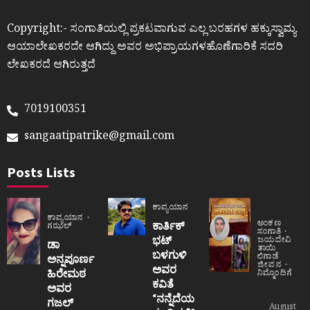
Copyright:- ಸಂಗಾತಿಯಲ್ಲಿ ಪ್ರಕಟವಾಗುವ ಎಲ್ಲ ಬರಹಗಳ ಹಕ್ಕುಸ್ವಾಮ್ಯ
ಆಯಾಲೇಖಕರದೇ ಆಗಿದ್ದು ಅವರ ಅಭಿಪ್ರಾಯಗಳಹೊಣೆಗಾರಿಕೆ ಸದರಿ
ಲೇಖಕರದೆ ಆಗಿರುತ್ತದೆ
7019100351
sangaatipatrike@gmail.com
Posts Lists
ಕಾವ್ಯಯಾನ
ಕಾವ್ಯಯಾನ
ಅಂಕಣ
ಕಾರ್ತಿಕ್
ಗಝಲ್
ಸಂಗಾತಿ
ಭಟ್
ಜಯದೇವಿ
ಡಾ
ತಾಯಿ
ಬಳಗುಳಿ
ಲಿಗಾಡೆ
ಅನ್ನಪೂರ್ಣ
ಜೀವನ
ಅವರ
ಹಿರೇಮಠ
ನಿಮ್ಮೊಂದಿಗೆ
ಕವಿತೆ
ಅವರ
“ನನ್ನೆದೆಯ
ಗಜಲ್
August