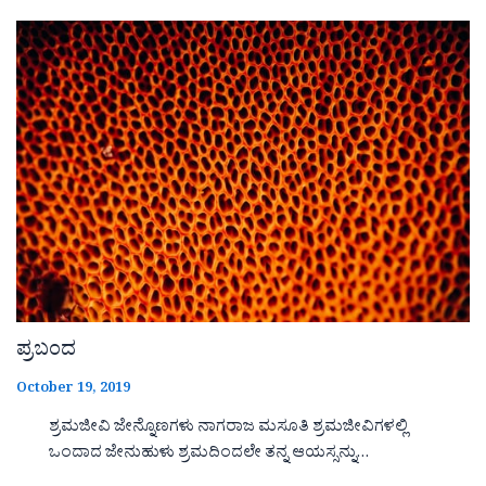
ಪ್ರಬಂದ
October 19, 2019
ಶ್ರಮಜೀವಿ ಜೇನ್ನೊಣಗಳು ನಾಗರಾಜ ಮಸೂತಿ ಶ್ರಮಜೀವಿಗಳಲ್ಲಿ
ಒಂದಾದ ಜೇನುಹುಳು ಶ್ರಮದಿಂದಲೇ ತನ್ನ ಆಯಸ್ಸನ್ನು…