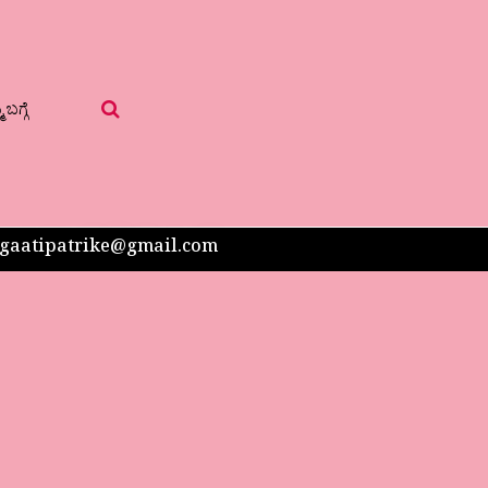
 ಬಗ್ಗೆ
 sangaatipatrike@gmail.com