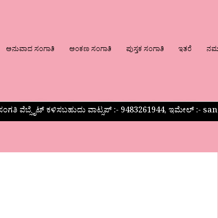
ಅನುವಾದ ಸಂಗಾತಿ
ಅಂಕಣ ಸಂಗಾತಿ
ಪುಸ್ತಕ ಸಂಗಾತಿ
ಇತರೆ
ನಮ್ಮ
ಂಗತಿ ವೆಬ್ಸೈಟ್ ಕಳಿಸಬಹುದು ವಾಟ್ಸಪ್‌ :- 9483261944, ಇಮೇಲ್ :-