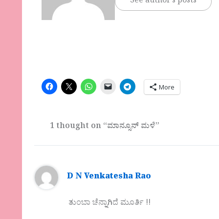
See author's posts
More
1 thought on “ಮಾನ್ಸೂನ್ ಮಳೆ”
D N Venkatesha Rao
ತುಂಬಾ ಚೆನ್ನಾಗಿದೆ ಮೂರ್ತಿ !!