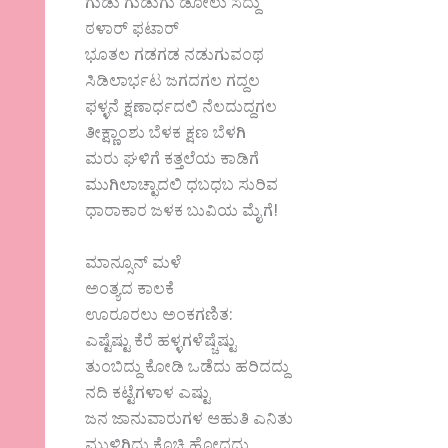
ಗುಡು ಗುಡುಗು ಡೋಲು ಸದ್ದು
ಠಳಾರ್ ಫಟಾರ್
ಭೂತಲ ಗಡಗಡ ನಡುಗುವಂಥ
ಸಿಡಿಲಾರ್ಭಟ ಜಗದಗಲ ಗದ್ದಲ
ಫಳ್ಳನೆ ಕ್ಷಣಾರ್ಧದಲಿ ನೆಲದುದ್ದಗಲ
ತೀಕ್ಷ್ಣಾಂಶು ಬೆಳಕ ಕ್ಷಣ ಬೆಳಗಿ
ಮರು ಘಳಿಗೆ ಕತ್ತಲೆಯ ಕಾಡಿಗೆ
ಮುಗಿಲಾಚ್ಛಾದಲಿ ಧಬಧಬ ಸುರಿವ
ಧಾರಾಕಾರ ಜಳಕ ಬುವಿಯ ಮೈಗೆ!
ಮಾನ್ಸೂನ್ ಮಳೆ
ಅಂತ್ಯದ ಕಾಲಕೆ
ಊರೂರಲು ಅಂಕಗಣಿತ:
ಎಷ್ಟೆಷ್ಟು ಕೆರೆ ಹಳ್ಳಗಳೆಷ್ಚೆಷ್ಟು
ತುಂಬಿದ್ದು ಕೋಡಿ ಒಡೆದು ಹರಿದದ್ದು
ನದಿ ಕಟ್ಟೆಗಳಾಳ ಎಷ್ಟು
ಜನ ಜಾನುವಾರುಗಳ ಆಹುತಿ ಎನಿತು
ಮುಳಿಗಿದ್ದು ಕೊಚ್ಚಿ ಹೋದದ್ದು