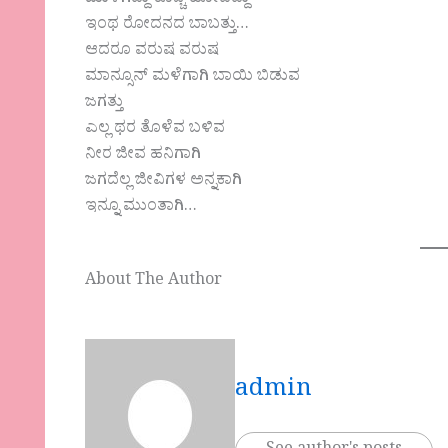
ಇಂಥ ರೋದನದ ಬಾಬತ್ತು…
ಆದರೂ ವರುಷ ವರುಷ
ಮಾನ್ಸೂನ್ ಮಳೆಗಾಗಿ ಬಾಯಿ ಬಿಡುವ
ಜಗತ್ತು
ಎಲ್ಲ ಥರ ತೊಳೆವ ಬಳಿವ
ನೀರ ಜೀವ ಹನಿಗಾಗಿ
ಜಗದೆಲ್ಲ ಜೀವಿಗಳ ಅನ್ನಕಾಗಿ
ಇನ್ನೂ ಮುಂತಾಗಿ…
About The Author
admin