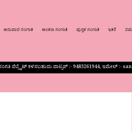
ಅನುವಾದ ಸಂಗಾತಿ
ಅಂಕಣ ಸಂಗಾತಿ
ಪುಸ್ತಕ ಸಂಗಾತಿ
ಇತರೆ
ನಮ್ಮ
ಂಗತಿ ವೆಬ್ಸೈಟ್ ಕಳಿಸಬಹುದು ವಾಟ್ಸಪ್‌ :- 9483261944, ಇಮೇಲ್ :-