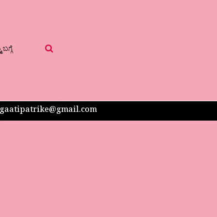
 ಬಗ್ಗೆ
 sangaatipatrike@gmail.com