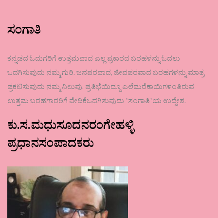
ಸಂಗಾತಿ
ಕನ್ನಡದ ಓದುಗರಿಗೆ ಉತ್ತಮವಾದ ಎಲ್ಲ ಪ್ರಕಾರದ ಬರಹಳನ್ನು ಓದಲು
ಒದಗಿಸುವುದು ನಮ್ಮ ಗುರಿ. ಜನಪರವಾದ, ಜೀವಪರವಾದ ಬರಹಗಳನ್ನು ಮಾತ್ರ
ಪ್ರಕಟಿಸುವುದು ನಮ್ಮ ನಿಲುವು. ಪ್ರತಿಭೆಯಿದ್ದೂ ಎಲೆಮರೆಕಾಯಿಗಳಂತಿರುವ
ಉತ್ತಮ ಬರಹಗಾರರಿಗೆ ವೇದಿಕೆಒದಗಿಸುವುದು ʼಸಂಗಾತಿʼಯ ಉದ್ದೇಶ.
ಕು.ಸ.ಮಧುಸೂದನರಂಗೇಹಳ್ಳಿ
ಪ್ರಧಾನಸಂಪಾದಕರು