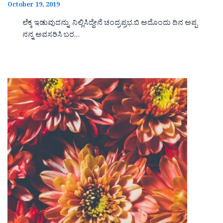
October 19, 2019
ಲೆಕ್ಕ ಇಡುವುದನ್ನು ನಿಲ್ಲಿಸಿದ್ದೇನೆ ಚಂದ್ರಪ್ರಭ.ಬಿ ಅದೊಂದು ದಿನ ಅಪ್ಪ
ನನ್ನ ಅವಸರಿಸಿ ಬರ…