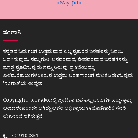
« May
Jul »
ಸಂಗಾತಿ
ಕನ್ನಡದ ಓದುಗರಿಗೆ ಉತ್ತಮವಾದ ಎಲ್ಲ ಪ್ರಕಾರದ ಬರಹಳನ್ನು ಓದಲು
ಒದಗಿಸುವುದು ನಮ್ಮ ಗುರಿ. ಜನಪರವಾದ, ಜೀವಪರವಾದ ಬರಹಗಳನ್ನು
ಮಾತ್ರ ಪ್ರಕಟಿಸುವುದು ನಮ್ಮ ನಿಲುವು. ಪ್ರತಿಭೆಯಿದ್ದೂ
ಎಲೆಮರೆಕಾಯಿಗಳಂತಿರುವ ಉತ್ತಮ ಬರಹಗಾರರಿಗೆ ವೇದಿಕೆಒದಗಿಸುವುದು
ʼಸಂಗಾತಿʼಯ ಉದ್ದೇಶ.
Copyright:- ಸಂಗಾತಿಯಲ್ಲಿ ಪ್ರಕಟವಾಗುವ ಎಲ್ಲ ಬರಹಗಳ ಹಕ್ಕುಸ್ವಾಮ್ಯ
ಆಯಾಲೇಖಕರದೇ ಆಗಿದ್ದು ಅವರ ಅಭಿಪ್ರಾಯಗಳಹೊಣೆಗಾರಿಕೆ ಸದರಿ
ಲೇಖಕರದೆ ಆಗಿರುತ್ತದೆ
7019100351