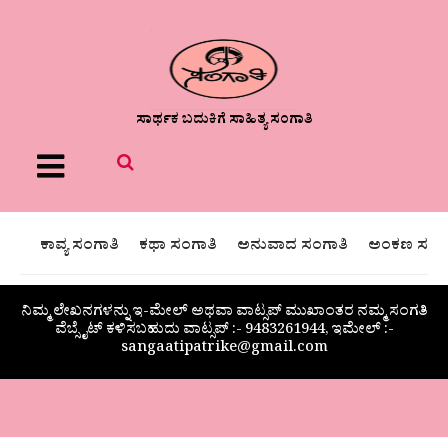
ಸಾರ್ಥಕ ಬದುಕಿಗೆ ಸಾಹಿತ್ಯ ಸಂಗಾತಿ
Menu
ಕಾವ್ಯ ಸಂಗಾತಿ
ಕಥಾ ಸಂಗಾತಿ
ಅನುವಾದ ಸಂಗಾತಿ
ಅಂಕಣ ಸಂಗಾ
ನಿಮ್ಮ ಲೇಖನಗಳನ್ನು ಇ-ಮೇಲ್ ಅಥವಾ ವಾಟ್ಸಪ್ ಮುಖಾಂತರ ನಮ್ಮ ಸಂಗತಿ
ವೆಬ್ಸೈಟ್ ಕಳಿಸಬಹುದು ವಾಟ್ಸಪ್‌ :- 9483261944, ಇಮೇಲ್ :-
sangaatipatrike@gmail.com