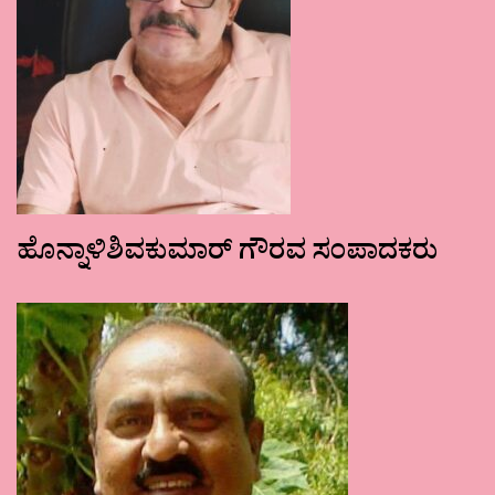
ಹೊನ್ನಾಳಿಶಿವಕುಮಾರ್ ಗೌರವ ಸಂಪಾದಕರು