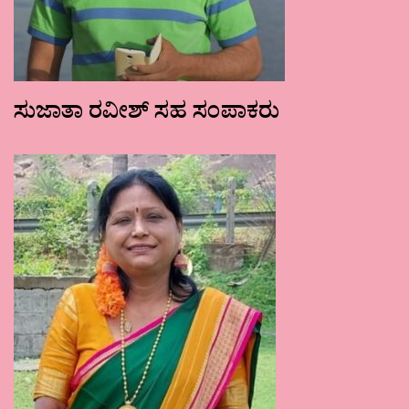
ಸುಜಾತಾ ರವೀಶ್ ಸಹ ಸಂಪಾಕರು