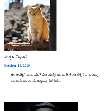
ಮಕ್ಕಳ ವಿಭಾಗ
October 19, 2019
ಕೆಂಚಬೆಕ್ಕಿಗೆ ಏನಾಯ್ತು? ವಿಜಯಶ್ರೀ ಹಾಲಾಡಿ ಕೆಂಚಬೆಕ್ಕಿಗೆ ಏನಾಯ್ತು
ಬಾಲವು ಪೂರಾ ಮಣ್ಣಾಯ್ತು ಗಡಗಡ…