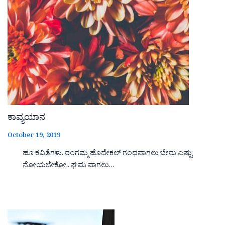
ಕಾವ್ಯಯಾನ
October 19, 2019
ಹೂ ಕವಿತೆಗಳು. ರಂಗಮ್ಮ ಹೊದೇಕಲ್ ಗಂಧವಾಗಲು ಬೇರು ಎಷ್ಟು
ನೋಯಬೇಕೋ.. ಘಮ ವಾಗಲು…