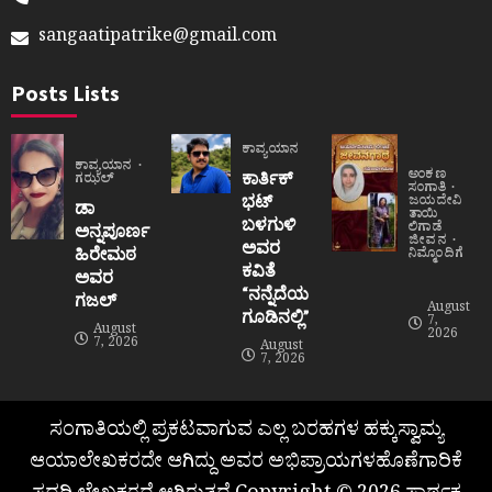
sangaatipatrike@gmail.com
Posts Lists
ಕಾವ್ಯಯಾನ
ಕಾವ್ಯಯಾನ
ಅಂಕಣ
ಕಾರ್ತಿಕ್
ಗಝಲ್
ಸಂಗಾತಿ
ಭಟ್
ಜಯದೇವಿ
ಡಾ
ತಾಯಿ
ಬಳಗುಳಿ
ಲಿಗಾಡೆ
ಅನ್ನಪೂರ್ಣ
ಜೀವನ
ಅವರ
ಹಿರೇಮಠ
ನಿಮ್ಮೊಂದಿಗೆ
ಕವಿತೆ
ಅವರ
“ನನ್ನೆದೆಯ
ಗಜಲ್
August
ಗೂಡಿನಲ್ಲಿ”
7,
August
2026
7, 2026
August
7, 2026
ಸಂಗಾತಿಯಲ್ಲಿ ಪ್ರಕಟವಾಗುವ ಎಲ್ಲ ಬರಹಗಳ ಹಕ್ಕುಸ್ವಾಮ್ಯ
ಆಯಾಲೇಖಕರದೇ ಆಗಿದ್ದು ಅವರ ಅಭಿಪ್ರಾಯಗಳಹೊಣೆಗಾರಿಕೆ