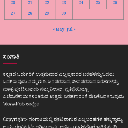
20
21
22
23
24
25
26
27
28
29
30
« May
Jul »
ಸಂಗಾತಿ
ಕನ್ನಡದ ಓದುಗರಿಗೆ ಉತ್ತಮವಾದ ಎಲ್ಲ ಪ್ರಕಾರದ ಬರಹಳನ್ನು ಓದಲು
ಒದಗಿಸುವುದು ನಮ್ಮ ಗುರಿ. ಜನಪರವಾದ, ಜೀವಪರವಾದ ಬರಹಗಳನ್ನು
ಮಾತ್ರ ಪ್ರಕಟಿಸುವುದು ನಮ್ಮ ನಿಲುವು. ಪ್ರತಿಭೆಯಿದ್ದೂ
ಎಲೆಮರೆಕಾಯಿಗಳಂತಿರುವ ಉತ್ತಮ ಬರಹಗಾರರಿಗೆ ವೇದಿಕೆಒದಗಿಸುವುದು
ʼಸಂಗಾತಿʼಯ ಉದ್ದೇಶ.
Copyright:- ಸಂಗಾತಿಯಲ್ಲಿ ಪ್ರಕಟವಾಗುವ ಎಲ್ಲ ಬರಹಗಳ ಹಕ್ಕುಸ್ವಾಮ್ಯ
ಆಯಾಲೇಖಕರದೇ ಆಗಿದ್ದು ಅವರ ಅಭಿಪ್ರಾಯಗಳಹೊಣೆಗಾರಿಕೆ ಸದರಿ