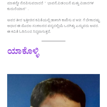
ಮಾತನ್ನೇ ನೆನಪಿಸುವದಾದರೆ ” ಭಾವನೆ,ವಿಡಂಬನೆ ಮತ್ತು ವಿಚಾರಗಳ
ಕುದುರೆಯಾನ” .
ಅವರ ತೀರ ಇತ್ತೀಚಿನ ಕವಿತೆಯಲ್ಲಿ ಡಾಳಾಗಿ‌ ಕಾಣಿಸು ವ wit ಗೆ ಬೇಕಾದಷ್ಟು
ಆಧಾರ ಈ‌ ಮೊದಲ ಸಂಕಲನದ ಪದ್ಯದಲ್ಲಿಯೆ ಒದಗಿತ್ತು ಎನ್ನುವದು ಅವರ.
ಈ ಕವಿತೆ ಓದಿನಿಂದ ಸಿದ್ಧವಾಗುತ್ತದೆ.
ಯಾಕೊಳ್ಳಿ