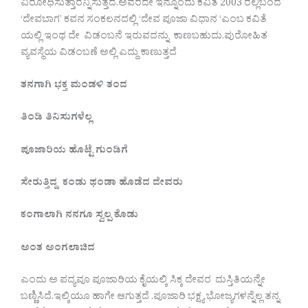
ವಿರೋಧಿಸುತ್ತಾರೆನ್ನಿಸುತ್ತದೆ.ಅವರದೇ ಇನ್ನೊಂದು ಕವಿತೆ 2003 ರಲ್ಲಿ‌ಬಂದ
‘ದೇವಬಾಗ’ ಕವನ ಸಂಕಲನದಲ್ಲಿ ‘ದೇವ ಪೂಜಾ ವಿಧಾನ ‘ಎಂಬ ಕವಿತೆ
ಯಲ್ಲಿ ಇಂಥ ದೇ ವಿಡಂಬನೆ ಇರುವದನ್ನು ಕಾಣಬಹುದು.ಪುರೋಹಿತ
ವ್ಯವಸ್ಥೆಯ ವಿಡಂಬಣೆ ಅಲ್ಲಿ ಎದ್ದು ಕಾಣುತ್ತದೆ
ತನಗಾಗಿ
ಭಕ್ತ
ಮಂಡಳಿ
ತಂದ
ತಿಂಡಿ
ತಿನಿಸುಗಳೆಲ್ಲ
ಪೂಜಾರಿಯ
ಹೊಟ್ಟೆ
ಗುಂಡಿಗೆ
ಸೇರುತ್ತಿದ್ದ
ಕಂಡು
ಥಂಡಾ
ಹೊಡೆದ
ದೇವರು
ಕಂಗಾಲಾಗಿ
ನನಗೂ
ಸ್ವಲ್ಪ
ಕೊಡು
ಅಂತ
ಅಂಗಲಾಚಿದ
ಎಂದು ಅ ಪದ್ಯವೂ ಪೂಜಾರಿಯ ಕೈಯಲ್ಕಿ ಸಿಕ್ಕ ದೇವರ ದುಸ್ತಿತಿಯನ್ನೇ
ಬಣ್ಣಿಸಿದೆ.ಇಲ್ಕಿಯೂ ಹಾಗೇ ಆಗುತ್ತದೆ .ಪೂಜಾರಿ ಭಕ್ಷ್ಯ ಭೋಜ್ಯಗಳನ್ನೆಲ್ಲ ತನ್ನ‌