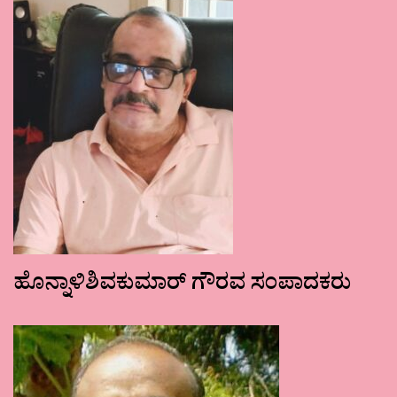
ಹೊನ್ನಾಳಿಶಿವಕುಮಾರ್ ಗೌರವ ಸಂಪಾದಕರು