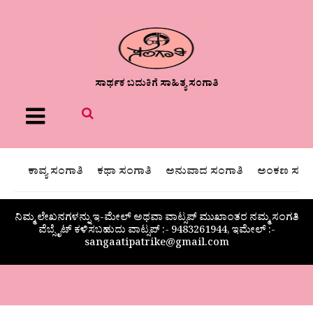
ಸಾರ್ಥಕ ಬದುಕಿಗೆ ಸಾಹಿತ್ಯ ಸಂಗಾತಿ
Menu
ಕಾವ್ಯ ಸಂಗಾತಿ
ಕಥಾ ಸಂಗಾತಿ
ಅನುವಾದ ಸಂಗಾತಿ
ಅಂಕಣ ಸಂಗಾ
ನಿಮ್ಮ ಲೇಖನಗಳನ್ನು ಇ-ಮೇಲ್ ಅಥವಾ ವಾಟ್ಸಪ್ ಮುಖಾಂತರ ನಮ್ಮ ಸಂಗತಿ
ವೆಬ್ಸೈಟ್ ಕಳಿಸಬಹುದು ವಾಟ್ಸಪ್‌ :- 9483261944, ಇಮೇಲ್ :-
sangaatipatrike@gmail.com