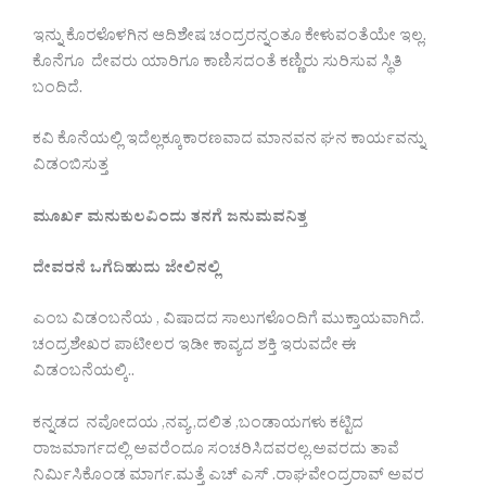
ಇನ್ನು ಕೊರಳೊಳಗಿನ ಆದಿಶೇಷ ಚಂದ್ರರನ್ನಂತೂ ಕೇಳುವಂತೆಯೇ ಇಲ್ಲ.
ಕೊನೆಗೂ ದೇವರು ಯಾರಿಗೂ ಕಾಣಿಸದಂತೆ ಕಣ್ಣಿರು ಸುರಿಸುವ ಸ್ಥಿತಿ
ಬಂದಿದೆ.
ಕವಿ ಕೊನೆಯಲ್ಲಿ ಇದೆಲ್ಲಕ್ಕೂಕಾರಣವಾದ ಮಾನವನ ಘನ ಕಾರ್ಯವನ್ನು
ವಿಡಂಬಿಸುತ್ತ
ಮೂರ್ಖ
ಮನುಕುಲವಿಂದು
ತನಗೆ
ಜನುಮವನಿತ್ತ
ದೇವರನೆ
ಒಗೆದಿಹುದು
ಜೇಲಿನಲ್ಲಿ
ಎಂಬ ವಿಡಂಬನೆಯ , ವಿಷಾದದ ಸಾಲುಗಳೊಂದಿಗೆ ಮುಕ್ತಾಯವಾಗಿದೆ.
ಚಂದ್ರಶೇಖರ ಪಾಟೀಲರ ಇಡೀ ಕಾವ್ಯದ ಶಕ್ತಿ ಇರುವದೇ ಈ
ವಿಡಂಬನೆಯಲ್ಕಿ..
ಕನ್ನಡದ ನವೋದಯ ,ನವ್ಯ ,ದಲಿತ ,ಬಂಡಾಯಗಳು ಕಟ್ಟಿದ
ರಾಜಮಾರ್ಗದಲ್ಲಿ ಅವರೆಂದೂ ಸಂಚರಿಸಿದವರಲ್ಲ.ಅವರದು ತಾವೆ
ನಿರ್ಮಿಸಿಕೊಂಡ ಮಾರ್ಗ.ಮತ್ತೆ ಎಚ್ ಎಸ್ .ರಾಘವೇಂದ್ರರಾವ್ ಅವರ