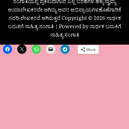
ಸಂಗಾತಿಯಲ್ಲಿ ಪ್ರಕಟವಾಗುವ ಎಲ್ಲ ಬರಹಗಳ ಹಕ್ಕುಸ್ವಾಮ್ಯ
ಆಯಾಲೇಖಕರದೇ ಆಗಿದ್ದು ಅವರ ಅಭಿಪ್ರಾಯಗಳಹೊಣೆಗಾರಿಕೆ
ಸದರಿ ಲೇಖಕರದೆ ಆಗಿರುತ್ತದೆ Copyright © 2026 ಸಾರ್ಥಕ
ಬದುಕಿಗೆ ಸಾಹಿತ್ಯ ಸಂಗಾತಿ | Powered by ಸಾರ್ಥಕ ಬದುಕಿಗೆ
ಸಾಹಿತ್ಯ ಸಂಗಾತಿ
More