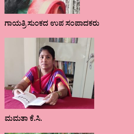
ಗಾಯತ್ರಿ ಸುಂಕದ ಉಪ ಸಂಪಾದಕರು
ಮಮತಾ ಕೆ.ಸಿ.