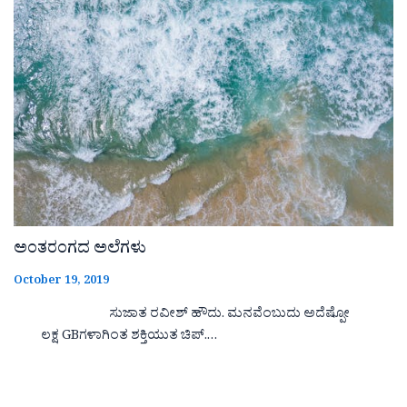
ಅಂತರಂಗದ ಅಲೆಗಳು
October 19, 2019
ಸುಜಾತ ರವೀಶ್ ಹೌದು. ಮನವೆಂಬುದು ಅದೆಷ್ಪೋ
ಲಕ್ಷ GBಗಳಾಗಿಂತ ಶಕ್ತಿಯುತ ಚಿಪ್.…