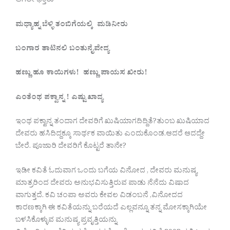
ಆಗಲೇ ಭಕ್ತರು
ಮಧ್ಯಾಹ್ನ
ಬೆಳ್ಳಿ
ತಂಬಿಗೆಯಲ್ಕಿ
ಮಡಿನೀರು
ಬಂಗಾರ
ತಾಟಿನಲಿ
ಬಂತು
ನೈವೇದ್ಯ
ಹಣ್ಣು
ಹೂ
ಕಾಯಿಗಳು
!
ಹಣ್ಣು
ಪಾಯಸ
ಖೀರು
!
ಎಂತೆಂಥ
ಪಕ್ವಾನ್ನ
!
ಎಷ್ಟು
ಖಾದ್ಯ
ಇಂಥ ಪಕ್ವಾನ್ನ ತಂದಾಗ ದೇವರಿಗೆ ಖುಷಿಯಾಗದಿದ್ದಿತೆ?ತುಂಬ ಖುಷಿಯಾದ
ದೇವರು ಹಸಿದಿದ್ದಕ್ಕೂ ಸಾರ್ಥಕ ವಾಯಿತು ಎಂದುಕೊಂಡ.ಆದರೆ ಆದದ್ದೇ
ಬೇರೆ. ಪೂಜಾರಿ ದೇವರಿಗೆ ಕೊಟ್ಟರೆ ತಾನೇ?
ಇಡೀ ಕವಿತೆ ಓದುವಾಗ ಒಂದು ಬಗೆಯ ವಿನೋದ , ದೇವರು ಮನುಷ್ಯ
ಮಾತ್ರರಿಂದ ದೇವರು ಅನುಭವಿಸುತ್ತಿರುವ ಪಾಡು ನೆನೆದು ವಿಷಾದ
ವಾಗುತ್ತದೆ. ಕವಿ ಚಂಪಾ ಅವರು ಕೇವಲ ವಿಡಂಬನೆ ,ವಿನೋದದ
ಕಾರಣಕ್ಕಾಗಿ ಈ ಕವಿತೆಯನ್ನು ಬರೆಯದೆ ಎಲ್ಲವನ್ನೂ ತನ್ನ‌ ಮೋಸಕ್ಕಾಗಿಯೇ
ಬಳಸಿಕೊಳ್ಳುವ ಮನುಷ್ಯ ಪ್ರವೃತ್ತಿಯನ್ನು