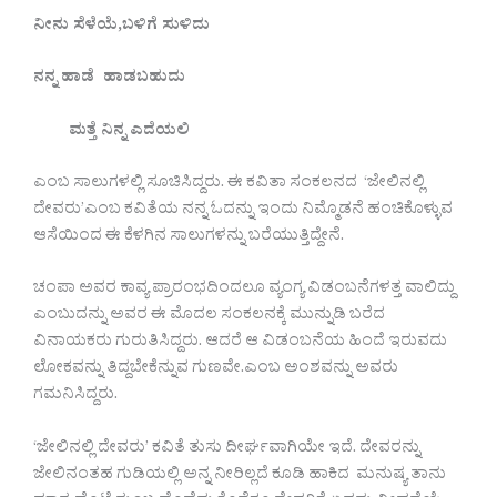
ನೀನು
ಸೆಳೆಯೆ
,
ಬಳಿಗೆ
ಸುಳಿದು
ನನ್ನ
ಹಾಡೆ
ಹಾಡಬಹುದು
ಮತ್ತೆ
ನಿನ್ನ
ಎದೆಯಲಿ
ಎಂಬ ಸಾಲುಗಳಲ್ಲಿ ಸೂಚಿಸಿದ್ದರು. ಈ ಕವಿತಾ ಸಂಕಲನದ ‘ಜೇಲಿನಲ್ಲಿ
ದೇವರು’ಎಂಬ ಕವಿತೆಯ ನನ್ನ ಓದನ್ನು ಇಂದು ನಿಮ್ಮೊಡನೆ ಹಂಚಿಕೊಳ್ಳುವ
ಆಸೆಯಿಂದ ಈ ಕೆಳಗಿನ ಸಾಲುಗಳನ್ನು ಬರೆಯುತ್ತಿದ್ದೇನೆ.
ಚಂಪಾ ಅವರ ಕಾವ್ಯ ಪ್ರಾರಂಭದಿಂದಲೂ ವ್ಯಂಗ್ಯ ವಿಡಂಬನೆಗಳತ್ತ ವಾಲಿದ್ದು
ಎಂಬುದನ್ನು ಅವರ ಈ‌ ಮೊದಲ ಸಂಕಲನಕ್ಕೆ ಮುನ್ನುಡಿ ಬರೆದ
ವಿನಾಯಕರು ಗುರುತಿಸಿದ್ದರು. ಆದರೆ ಆ ವಿಡಂಬನೆಯ ಹಿಂದೆ ಇರುವದು
ಲೋಕವನ್ನು ತಿದ್ದಬೇಕೆನ್ನುವ ಗುಣವೇ.ಎಂಬ ಅಂಶವನ್ನು ಅವರು
ಗಮನಿಸಿದ್ದರು.
‘ಜೇಲಿನಲ್ಲಿ ದೇವರು‌’ ಕವಿತೆ ತುಸು ದೀರ್ಘವಾಗಿಯೇ ಇದೆ. ದೇವರನ್ನು
ಜೇಲಿನಂತಹ ಗುಡಿಯಲ್ಲಿ ಅನ್ನ ನೀರಿಲ್ಲದೆ ಕೂಡಿ ಹಾಕಿದ ಮನುಷ್ಯ ತಾನು‌