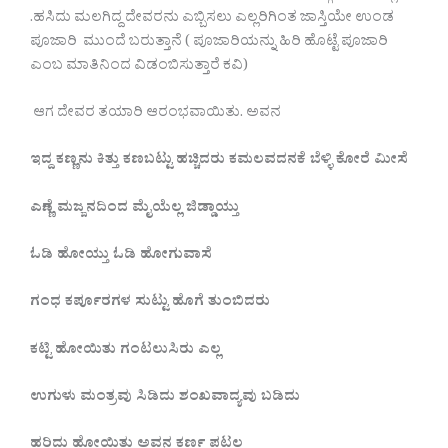
.ಹಸಿದು ಮಲಗಿದ್ದ ದೇವರನು ಎಬ್ಬಿಸಲು ಎಲ್ಲರಿಗಿಂತ ಜಾಸ್ತಿಯೇ ಉಂಡ
ಪೂಜಾರಿ ಮುಂದೆ ಬರುತ್ತಾನೆ ( ಪೂಜಾರಿಯನ್ನು ಹಿರಿ ಹೊಟ್ಟೆ ಪೂಜಾರಿ
ಎಂಬ ಮಾತಿನಿಂದ ವಿಡಂಬಿಸುತ್ತಾರೆ ಕವಿ)
ಆಗ ದೇವರ ತಯಾರಿ ಆರಂಭವಾಯಿತು. ಅವನ
ಇದ್ದ
ಕಣ್ಣನು
ಕಿತ್ತು
ಕಣಬಟ್ಟು
ಹಚ್ಚಿದರು
ಕಮಲವದನಕೆ
ಬೆಳ್ಳಿ
ಕೋರೆ
ಮೀಸೆ
ಎಣ್ಣೆ
ಮಜ್ಜನದಿಂದ
ಮೈಯೆಲ್ಲ
ಜಿಡ್ಡಾಯ್ತು
ಓಡಿ
ಹೋಯ್ತು
ಓಡಿ
ಹೋಗುವಾಸೆ
ಗಂಧ
ಕರ್ಪೂರಗಳ
ಸುಟ್ಟು
ಹೊಗೆ
ತುಂಬಿದರು
ಕಟ್ಟಿ
ಹೋಯಿತು
ಗಂಟಲುಸಿರು
ಎಲ್ಲ
ಉಗುಳು
ಮಂತ್ರವು
ಸಿಡಿದು
ಶಂಖವಾದ್ಯವು
ಬಡಿದು
ಹರಿದು
ಹೋಯಿತು
ಅವನ
‌
ಕರ್ಣ
ಪಟಲ