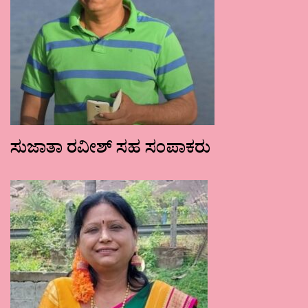
ಸುಜಾತಾ ರವೀಶ್ ಸಹ ಸಂಪಾಕರು