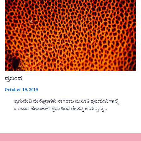
ಪ್ರಬಂದ
October 19, 2019
ಶ್ರಮಜೀವಿ ಜೇನ್ನೊಣಗಳು ನಾಗರಾಜ ಮಸೂತಿ ಶ್ರಮಜೀವಿಗಳಲ್ಲಿ
ಒಂದಾದ ಜೇನುಹುಳು ಶ್ರಮದಿಂದಲೇ ತನ್ನ ಆಯಸ್ಸನ್ನು…