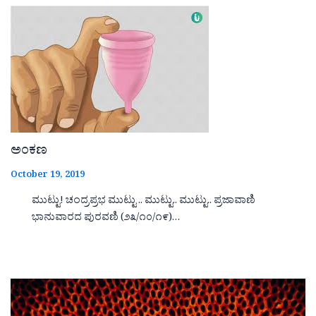
ಅಂಕಣ
October 19, 2019
ಮುಟ್ಟು! ಚಂದ್ರಪ್ರಭ ಮುಟ್ಟು .. ಮುಟ್ಟು.. ಮುಟ್ಟು.. ಪ್ರಜಾವಾಣಿ
ಭಾನುವಾರದ ಪುರವಣಿ (೨೩/೧೦/೧೯)…