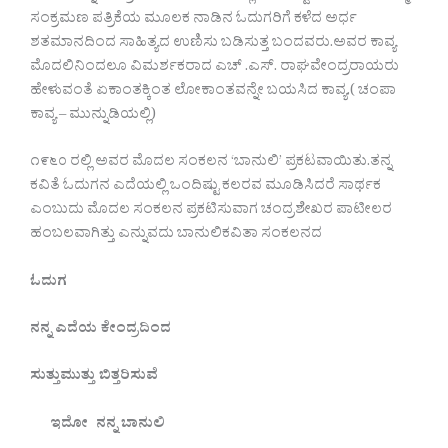
ಸಂಕ್ರಮಣ ಪತ್ರಿಕೆಯ ಮೂಲಕ‌ ನಾಡಿನ ಓದುಗರಿಗೆ ಕಳೆದ ಅರ್ಧ
ಶತಮಾನದಿಂದ ಸಾಹಿತ್ಯದ ಉಣಿಸು ಬಡಿಸುತ್ತ ಬಂದವರು.ಅವರ ಕಾವ್ಯ
ಮೊದಲಿನಿಂದಲೂ ವಿಮರ್ಶಕರಾದ ಎಚ್ .ಎಸ್. ರಾಘವೇಂದ್ರರಾಯರು
ಹೇಳುವಂತೆ ಏಕಾಂತಕ್ಕಿಂತ‌ ಲೋಕಾಂತವನ್ನೇ ಬಯಸಿದ ಕಾವ್ಯ.( ಚಂಪಾ
ಕಾವ್ಯ – ಮುನ್ನುಡಿಯಲ್ಲಿ)
೧೯೬೦ ರಲ್ಲಿ ಅವರ ಮೊದಲ ಸಂಕಲನ ‘ಬಾನುಲಿ’ ಪ್ರಕಟವಾಯಿತು.ತನ್ನ
ಕವಿತೆ ಓದುಗನ ಎದೆಯಲ್ಲಿ‌ ಒಂದಿಷ್ಟು ಕಲರವ ಮೂಡಿಸಿದರೆ ಸಾರ್ಥಕ
ಎಂಬುದು ಮೊದಲ ಸಂಕಲನ ಪ್ರಕಟಿಸುವಾಗ ಚಂದ್ರಶೇಖರ ಪಾಟೀಲರ
ಹಂಬಲವಾಗಿತ್ತು ಎನ್ನುವದು ಬಾನುಲಿಕವಿತಾ ಸಂಕಲನದ
ಓದುಗ
ನನ್ನ
ಎದೆಯ
ಕೇಂದ್ರದಿಂದ
ಸುತ್ತುಮುತ್ತು
ಬಿತ್ತರಿಸುವೆ
ಇದೋ
ನನ್ನ
ಬಾನುಲಿ