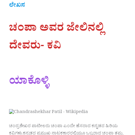
ಲೇಖನ
ಚಂಪಾ ಅವರ ಜೇಲಿನಲ್ಲಿ
ದೇವರು- ಕವಿ
ಯಾಕೊಳ್ಳಿ
ಚಂದ್ರಶೇಖರ ಪಾಟೀಲರು ಚಂಪಾ ಎಂದೇ ಹೆಸರಾದ ಕನ್ನಡದ ಹಿರಿಯ
ಕವಿಗಳು.ಕನ್ನಡದ ಪ್ರಮುಖ ನಾಟಕಕಾರರಲ್ಲಿಯೂ ಒಬ್ವರಾದ ಚಂಪಾ ತಮ್ಮ