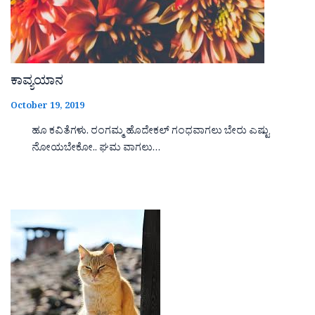
ಕಾವ್ಯಯಾನ
October 19, 2019
ಹೂ ಕವಿತೆಗಳು. ರಂಗಮ್ಮ ಹೊದೇಕಲ್ ಗಂಧವಾಗಲು ಬೇರು ಎಷ್ಟು
ನೋಯಬೇಕೋ.. ಘಮ ವಾಗಲು…