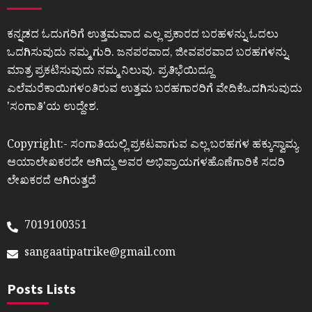
ಕನ್ನಡದ ಓದುಗರಿಗೆ ಉತ್ತಮವಾದ ಎಲ್ಲ ಪ್ರಕಾರದ ಬರಹಳನ್ನು ಓದಲು
ಒದಗಿಸುವುದು ನಮ್ಮ ಗುರಿ. ಜನಪರವಾದ, ಜೀವಪರವಾದ ಬರಹಗಳನ್ನು
ಮಾತ್ರ ಪ್ರಕಟಿಸುವುದು ನಮ್ಮ ನಿಲುವು. ಪ್ರತಿಭೆಯಿದ್ದೂ
ಎಲೆಮರೆಕಾಯಿಗಳಂತಿರುವ ಉತ್ತಮ ಬರಹಗಾರರಿಗೆ ವೇದಿಕೆಒದಗಿಸುವುದು
ʼಸಂಗಾತಿʼಯ ಉದ್ದೇಶ.
Copyright:- ಸಂಗಾತಿಯಲ್ಲಿ ಪ್ರಕಟವಾಗುವ ಎಲ್ಲ ಬರಹಗಳ ಹಕ್ಕುಸ್ವಾಮ್ಯ
ಆಯಾಲೇಖಕರದೇ ಆಗಿದ್ದು ಅವರ ಅಭಿಪ್ರಾಯಗಳಹೊಣೆಗಾರಿಕೆ ಸದರಿ
ಲೇಖಕರದೆ ಆಗಿರುತ್ತದೆ
7019100351
sangaatipatrike@gmail.com
Posts Lists