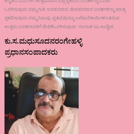
ಕನ್ನಡದ ಓದುಗರಿಗೆ ಉತ್ತಮವಾದ ಎಲ್ಲ ಪ್ರಕಾರದ ಬರಹಳನ್ನು ಓದಲು
ಒದಗಿಸುವುದು ನಮ್ಮ ಗುರಿ. ಜನಪರವಾದ, ಜೀವಪರವಾದ ಬರಹಗಳನ್ನು ಮಾತ್ರ
ಪ್ರಕಟಿಸುವುದು ನಮ್ಮ ನಿಲುವು. ಪ್ರತಿಭೆಯಿದ್ದೂ ಎಲೆಮರೆಕಾಯಿಗಳಂತಿರುವ
ಉತ್ತಮ ಬರಹಗಾರರಿಗೆ ವೇದಿಕೆಒದಗಿಸುವುದು ʼಸಂಗಾತಿʼಯ ಉದ್ದೇಶ.
ಕು.ಸ.ಮಧುಸೂದನರಂಗೇಹಳ್ಳಿ
ಪ್ರಧಾನಸಂಪಾದಕರು