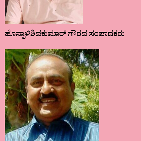
ಹೊನ್ನಾಳಿಶಿವಕುಮಾರ್ ಗೌರವ ಸಂಪಾದಕರು