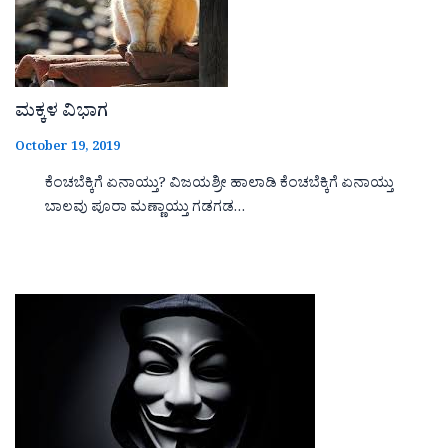
ಮಕ್ಕಳ ವಿಭಾಗ
October 19, 2019
ಕೆಂಚಬೆಕ್ಕಿಗೆ ಏನಾಯ್ತು? ವಿಜಯಶ್ರೀ ಹಾಲಾಡಿ ಕೆಂಚಬೆಕ್ಕಿಗೆ ಏನಾಯ್ತು
ಬಾಲವು ಪೂರಾ ಮಣ್ಣಾಯ್ತು ಗಡಗಡ…