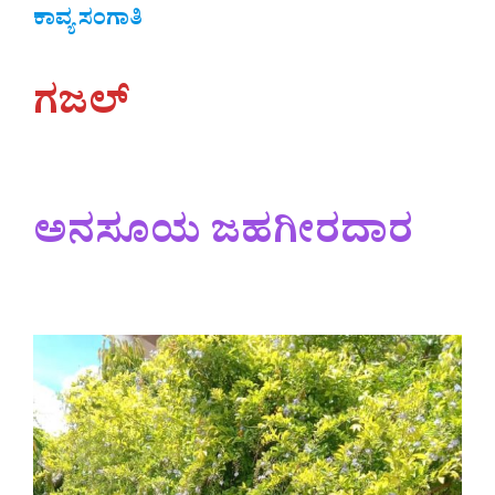
ಕಾವ್ಯ ಸಂಗಾತಿ
ಗಜಲ್
ಅನಸೂಯ ಜಹಗೀರದಾರ