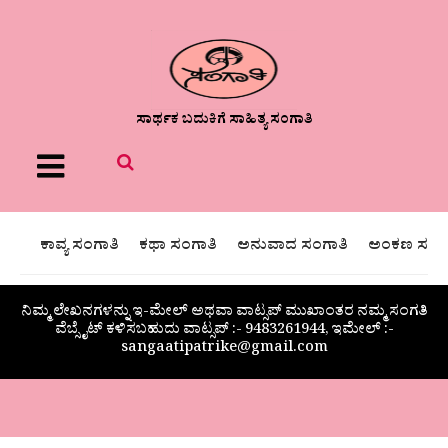
ಸಾರ್ಥಕ ಬದುಕಿಗೆ ಸಾಹಿತ್ಯ ಸಂಗಾತಿ
Menu
ಕಾವ್ಯ ಸಂಗಾತಿ
ಕಥಾ ಸಂಗಾತಿ
ಅನುವಾದ ಸಂಗಾತಿ
ಅಂಕಣ ಸಂಗಾ
ನಿಮ್ಮ ಲೇಖನಗಳನ್ನು ಇ-ಮೇಲ್ ಅಥವಾ ವಾಟ್ಸಪ್ ಮುಖಾಂತರ ನಮ್ಮ ಸಂಗತಿ
ವೆಬ್ಸೈಟ್ ಕಳಿಸಬಹುದು ವಾಟ್ಸಪ್‌ :- 9483261944, ಇಮೇಲ್ :-
sangaatipatrike@gmail.com