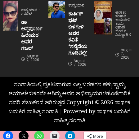
ಕಾವ್ಯಯಾನ
ಕಾವ್ಯಯಾನ
ಅಂಕಣ
ಕಾರ್ತಿಕ್
ಗಝಲ್
ಸಂಗಾತಿ
ಭಟ್
ಜಯದೇವಿ
ಡಾ
ತಾಯಿ
ಬಳಗುಳಿ
ಲಿಗಾಡೆ
ಅನ್ನಪೂರ್ಣ
ಜೀವನ
ಅವರ
ಹಿರೇಮಠ
ನಿಮ್ಮೊಂದಿಗೆ
ಕವಿತೆ
ಅವರ
“ನನ್ನೆದೆಯ
ಗಜಲ್
August
ಗೂಡಿನಲ್ಲಿ”
7,
August
2026
7, 2026
August
7, 2026
ಸಂಗಾತಿಯಲ್ಲಿ ಪ್ರಕಟವಾಗುವ ಎಲ್ಲ ಬರಹಗಳ ಹಕ್ಕುಸ್ವಾಮ್ಯ
ಆಯಾಲೇಖಕರದೇ ಆಗಿದ್ದು ಅವರ ಅಭಿಪ್ರಾಯಗಳಹೊಣೆಗಾರಿಕೆ
ಸದರಿ ಲೇಖಕರದೆ ಆಗಿರುತ್ತದೆ Copyright © 2026 ಸಾರ್ಥಕ
ಬದುಕಿಗೆ ಸಾಹಿತ್ಯ ಸಂಗಾತಿ | Powered by ಸಾರ್ಥಕ ಬದುಕಿಗೆ
ಸಾಹಿತ್ಯ ಸಂಗಾತಿ
More