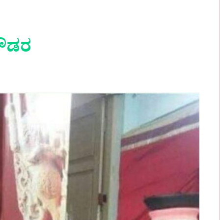
ಪಗೌಡರ