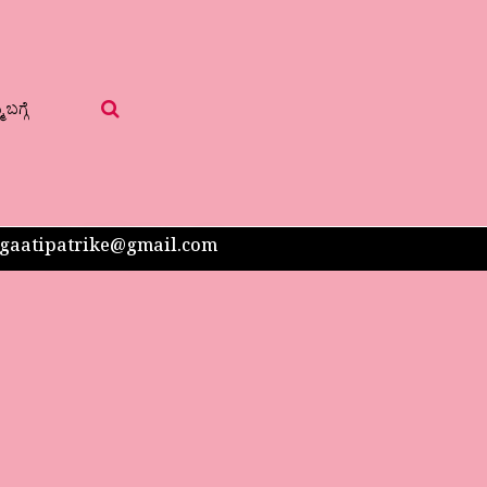
 ಬಗ್ಗೆ
 sangaatipatrike@gmail.com