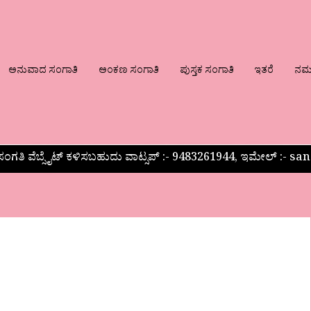
ಅನುವಾದ ಸಂಗಾತಿ
ಅಂಕಣ ಸಂಗಾತಿ
ಪುಸ್ತಕ ಸಂಗಾತಿ
ಇತರೆ
ನಮ್ಮ
ಂಗತಿ ವೆಬ್ಸೈಟ್ ಕಳಿಸಬಹುದು ವಾಟ್ಸಪ್‌ :- 9483261944, ಇಮೇಲ್ :-