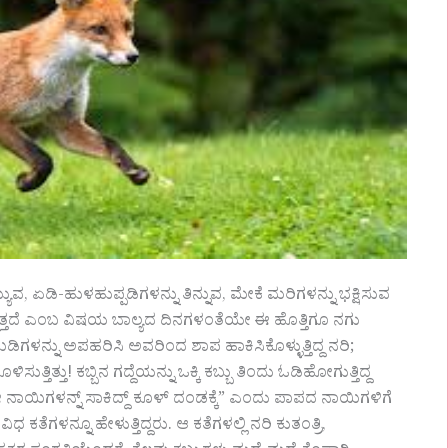
ವ, ಏಡಿ-ಹುಳಹುಪ್ಪಡಿಗಳನ್ನು ತಿನ್ನುವ, ಮೇಕೆ ಮರಿಗಳನ್ನು ಭಕ್ಷಿಸುವ
ತಿನ್ನುತ್ತದೆ ಎಂಬ ವಿಷಯ ಬಾಲ್ಯದ ದಿನಗಳಂತೆಯೇ ಈ ಹೊತ್ತಿಗೂ ನಗು
ಯ ಮಿಡಿಗಳನ್ನು ಅಪಹರಿಸಿ ಅವರಿಂದ ಶಾಪ ಹಾಕಿಸಿಕೊಳ್ಳುತ್ತಿದ್ದ ನರಿ;
್ತಿತ್ತು! ಕಬ್ಬಿನ ಗದ್ದೆಯನ್ನು ಒಕ್ಕಿ ಕಬ್ಬು ತಿಂದು ಓಡಿಹೋಗುತ್ತಿದ್ದ
“ಈ ನಾಯಿಗಳನ್ನ್ ಸಾಕಿದ್ದ್ ಕೂಳ್ ದಂಡಕ್ಕೆ” ಎಂದು ಪಾಪದ ನಾಯಿಗಳಿಗೆ
ಿಧ ಕತೆಗಳನ್ನೂ ಹೇಳುತ್ತಿದ್ದರು. ಆ ಕತೆಗಳಲ್ಲಿ ನರಿ ಕುತಂತ್ರಿ,