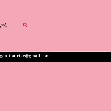
 ಬಗ್ಗೆ
 sangaatipatrike@gmail.com