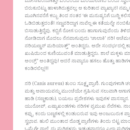
ಮೋಸಗಾರನಾಗಿತ್ತು! ಎಂದೆಂದೂ ಮರೆಯಲಾಗದ ಒಂದು ಸ್ವಾರಸ್ಯಕರ
ಬಿರುಕುಬಿಟ್ಟು ಹಾಳಾಗಿರುತ್ತವಲ್ಲ; ಆ ಕುರಿತಾದ ವ್ಯಾಖ್ಯಾನ! ನ
ಮೂಗಿನವರೆಗೆ ಕಬ್ಬು ತಿಂದ ನಂತರ ‘ಈ ಮನುಷ್ಯನಿಗೆ ಬುದ್ಧಿ ಕಲಿ
ಓಡಿಬಿಡುತ್ತದಂತೆ! ಸಣ್ಣವರಿದ್ದಾಗ ನಾವೆಲ್ಲ ಈ ಕತೆಯನ್ನೇ ನಂಬಿಕೊಂ
ಬಿಸಾಡುತ್ತಿದ್ದೆವು. ಕಬ್ಬಿಗೆ ರೋಗ ಬಂದು ಹಾಗಾಗುವುದೆಂದು 
ನೋಡಿದಾಗ ಮೊದಲು ನೆನಪಾಗುವುದು ‘ಚಾಲಾಕಿ’ ನರಿ! ಆಚೆಮನೆ 
ನರಿಯಣ್ಣನ್ ಮದಿಯಾತ್ತ್” ಅಂತಿದ್ದರು. ಅದೇ ಸಂದರ್ಭದಲ್ಲಿ ಕಾಮನ
ಖುಷಿಯಿಂದ ಕುಣಿಯುವಂತೆ ಮಾಡುತ್ತಿದ್ದರು. ಶಾಲೆ ಮಕ್ಕಳು ಮಾತ್ರ
ಅಂಬ್ರ್” ಅಂತಿದ್ದವು! ಆದರೆ ನಾವ್ಯಾರೂ ಹಗಲು ಹೊತ್ತು ಹಾಡ
ಕಂಡಿರಲಿಲ್ಲ!!!
ನರಿ (Canis aureus) ತುಂಬ ಸೂಕ್ಷ್ಮ ಪ್ರಾಣಿ. ಗುಂಪುಗಳಾಗ
ಮತ್ತು ಅಪಾಯವನ್ನು ಮುಂಚೆಯೇ ಗ್ರಹಿಸುವ ಸಲುವಾಗಿ ಆಗಾಗ ಕೂ
ಹಾಡಿ (ಸಣ್ಣಕಾಡು), ಬಯಲು ಪ್ರದೇಶಗಳು ಇವುಗಳ ವಾಸಸ್ಥಾನ. 
ಯುರೋಪ್, ಏಷ್ಯಾಖಂಡಗಳು ನರಿಗಳ ಪ್ರಮುಖ ನೆಲೆಗಳು. ನಾಯಿಗ
ಕಪ್ಪು, ಕಂದು ಬಣ್ಣಗಳಲ್ಲಿ ಕಂಡುಬರುವ ಇವು ಅಂಜುಬುರುಕ 
ಸ್ವಭಾವ. ಹುಲಿ ಮುಂತಾದ ದೊಡ್ಡ ಪ್ರಾಣಿಗಳು ತಿಂದು ಬಿಟ್ಟ ಮಾಂಸ
ಒಮ್ಮೆಗೇ ನಾಲ್ಕೈದು ಮರಿಗಳನ್ನು ಇಡುತ್ತವಾದರೂ ಎಲ್ಲಾ ಮರ