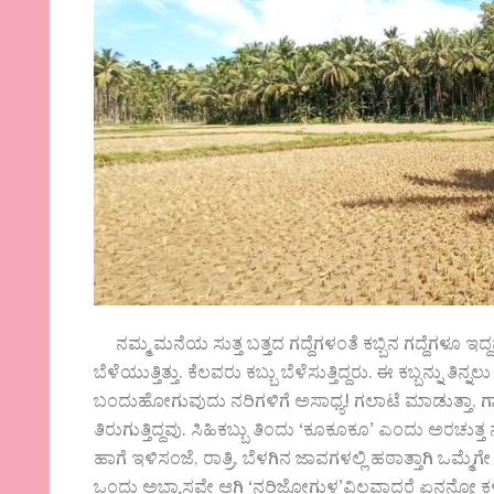
ನಮ್ಮ ಮನೆಯ ಸುತ್ತ ಬತ್ತದ ಗದ್ದೆಗಳಂತೆ ಕಬ್ಬಿನ ಗದ್ದೆಗಳೂ ಇದ್ದವು
ಬೆಳೆಯುತ್ತಿತ್ತು. ಕೆಲವರು ಕಬ್ಬು ಬೆಳೆಸುತ್ತಿದ್ದರು. ಈ ಕಬ್ಬನ್ನು ತಿನ
ಬಂದುಹೋಗುವುದು ನರಿಗಳಿಗೆ ಅಸಾಧ್ಯ! ಗಲಾಟೆ ಮಾಡುತ್ತಾ, ಗಾಢ
ತಿರುಗುತ್ತಿದ್ದವು. ಸಿಹಿಕಬ್ಬು ತಿಂದು ‘ಕೂಕೂಕೂ’ ಎಂದು ಅರಚುತ್ತ
ಹಾಗೆ ಇಳಿಸಂಜೆ, ರಾತ್ರಿ, ಬೆಳಗಿನ ಜಾವಗಳಲ್ಲಿ ಹಠಾತ್ತಾಗಿ ಒಮ್ಮೆಗೇ
ಒಂದು ಅಭ್ಯಾಸವೇ ಆಗಿ ‘ನರಿಜೋಗುಳ’ವಿಲ್ಲವಾದರೆ ಏನನ್ನೋ ಕ