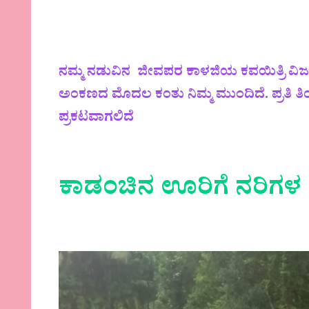
ನಮ್ಮ ನಡುವಿನ ಜೀವಪರ ಕಾಳಜಿಯ ಕವಯಿತ್ರಿ ವಿಜಯ
ಅಂಕಣದ ಮೊದಲ ಕಂತು ನಿಮ್ಮ ಮುಂದಿದೆ. ಪ್ರತಿ ತ
ಪ್ರಕಟವಾಗಲಿದೆ
ಕಾಡಂಚಿನ ಊರಿಗೆ
ನರಿಗಳ