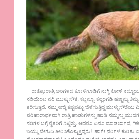
ರಾತ್ರೋರಾತ್ರಿ ಅಂಗಳದ ಕೋಳಿಗೂಡಿಗೆ ನುಗ್ಗಿ ಕೋಳಿ ಕದ್ದೊಯ್ಯು
ನರಿಯೆಂಬ ನರಿ ಮುಳ್ಳುಸೌತೆ, ಕಬ್ಬನ್ನೂ, ಕಲ್ಲಂಗಡಿ ಹಣ್ಣನ್ನು 
ತರಿಸುತ್ತದೆ. ನಮ್ಮ ಅಜ್ಜಿ ಕಷ್ಟಪಟ್ಟು ಬೆಳೆಸುತ್ತಿದ್ದ ಮುಳ್ಳುಸೌತೆ
ಪರಿಹಾರಾರ್ಥವಾಗಿ ರಾತ್ರಿ ಹಾಡುಗಳನ್ನು ಹಾಡಿ ನಮ್ಮನ್ನು ಮುದಗೊಳಿಸುತ
ನರಿಗಳ ಬಗ್ಗೆ ರೈತರಿಗೆ ಸಿಟ್ಟಿತ್ತು. ಆದರೂ ಏನೂ ಮಾಡಲಾಗದೆ, 
ಬಯ್ದು ಬೇಗುದಿ ತೀರಿಸಿಕೊಳ್ಳುತ್ತಿದ್ದರು! ಹಾಗೇ ನರಿಗಳ ಕುರಿತು ವಿವ