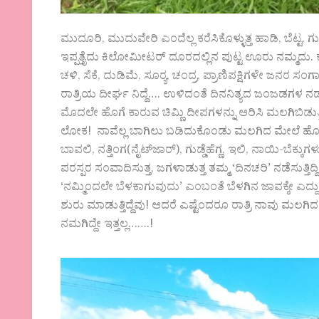
ಮುದೂರಿ, ಮುದುವೇರಿ ಎಂದೆಲ್ಲ ಕರೆಸಿಕೊಳ್ಳುತ್ತ ಹಾಡಿ, ಬೆಟ್ಟ
ಇಪ್ಪತ್ತೈದು ಕಿಲೋಮೀಟರ್ ದೂರದಲ್ಲಿನ ಪುಟ್ಟ ಊರು ನಮ್ಮದು. 
ಚಳಿ, ಸೆಕೆ, ದುಡಿಮೆ, ಸೂರ‍್ಯ, ಚಂದ್ರ, ಪ್ರಾಣಿಪಕ್ಷಿಗಳೇ ಜನ
ರಾತ್ರಿಯ ದೀರ್ಘ ನಿದ್ದೆ…. ಉಳಿದಂತೆ ದಿನನಿತ್ಯದ ಜಂಜಡಗಳ ನಡು
ಮೊದಲೇ ಹೊಗೆ ಕಾರುವ ಚಿಮ್ಣಿ ದೀಪಗಳನ್ನು ಆರಿಸಿ ಮಲಗಿಬಿಡುತ್ತಿದ
ಲೋಕ! ನಾವೆಲ್ಲ ಬಾಗಿಲು ಬಡಿದುಕೊಂಡು ಮಲಗಿದ ಮೇಲೆ ಹೊರಗೊಂ
ಬಾವಲಿ, ನತ್ತಿಂಗ(ನೈಟ್‌ಜಾರ್), ಗುಡ್ಡೆಹೆಗ್ಣ, ಇಲಿ, ನಾಯಿ-ಬೆಕ್
ಪರಸ್ಪರ ಸಂವಾದಿಸುತ್ತ, ಜಗಳಾಡುತ್ತ ತಮ್ಮ ‘ದಿನಚರಿ’ ನಡೆಸುತ್ತ
‘ನಮ್ಮಿಂದಲೇ ಬೆಳಕಾಗುವುದು’ ಎಂಬಂತೆ ಬೆಳಗಿನ ಜಾವಕ್ಕೇ ಎದ್ದ
ಶುರು ಮಾಡುತ್ತಿದ್ದೆವು! ಆದರೆ ಎಷ್ಟೆಂದರೂ ರಾತ್ರಿ ನಾವು ಮಲ
ನಮಗಿದ್ದೇ ಇತ್ತಲ್ಲ…….!