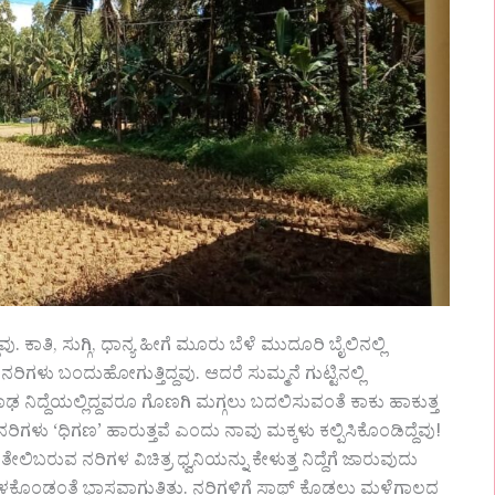
. ಕಾತಿ, ಸುಗ್ಗಿ, ಧಾನ್ಯ ಹೀಗೆ ಮೂರು ಬೆಳೆ ಮುದೂರಿ ಬೈಲಿನಲ್ಲಿ
್ನಲು ನರಿಗಳು ಬಂದುಹೋಗುತ್ತಿದ್ದವು. ಆದರೆ ಸುಮ್ಮನೆ ಗುಟ್ಟಿನಲ್ಲಿ
 ನಿದ್ದೆಯಲ್ಲಿದ್ದವರೂ ಗೊಣಗಿ ಮಗ್ಗಲು ಬದಲಿಸುವಂತೆ ಕಾಕು ಹಾಕುತ್ತ
 ನರಿಗಳು ‘ಧಿಗಣ’ ಹಾರುತ್ತವೆ ಎಂದು ನಾವು ಮಕ್ಕಳು ಕಲ್ಪಿಸಿಕೊಂಡಿದ್ದೆವು!
 ತೇಲಿಬರುವ ನರಿಗಳ ವಿಚಿತ್ರ ಧ್ವನಿಯನ್ನು ಕೇಳುತ್ತ ನಿದ್ದೆಗೆ ಜಾರುವುದು
ಳಕೊಂಡಂತೆ ಭಾಸವಾಗುತ್ತಿತ್ತು. ನರಿಗಳಿಗೆ ಸಾಥ್ ಕೊಡಲು ಮಳೆಗಾಲದ