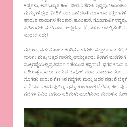
ಕಪ್ಪೆಗಳು, ಅಸಂಖ್ಯಾತ ಕೀಟ, ಜೀರುಂಡೆಗಳು ಇದ್ದವು. ‘
ಗುಮ್ಮಗಳಿದ್ದವು. ನೀರಿಗೆ ಕಲ್ಲು ಹಾಕಿದಂತೆ ಮೊಳಗುವ ನತ್ತಿಂಗಗ
ಹಾರುವ ನಾಯಿಗಳ ಠೇಂಕಾರ, ಹೂಂಕಾರ, ಗೊಣಗಾಟಗಳಿದ್ದವು. ಎಲ
ಸಿಡಿಲುಗಳು ಮಳೆಗಾಲದ ಅಬ್ಬರವಾದರೆ; ಚಳಿಗಾಲದಲ್ಲಿ ತೆಂಗಿನ 
ಮಧುರ ಸದ್ದು!
ಗದ್ದೆಗಳು, ನಡುವೆ ಸಾಲು ತೆಂಗಿನ ಮರಗಳು, ಸಣ್ಣದೊಂದು ಕೆರೆ,
ಜುಂಗು ಮತ್ತು ಬತ್ತದ ನಾರನ್ನು ಆಯ್ದುತಂದು ತೆಂಗಿನ ಮರಗಳಿ
ಮಕ್ಕಿಗದ್ದೆಯಲ್ಲಿ ಪ್ರತಿವರ್ಷ ನಡೆಯುವ ಕಬ್ಬಿನಾಲೆ- ಧಗಧಗಿಸುವ 
ಓಡಿಸುತ್ತ ಒಳಾಲು ಹಾಕುವ ʼಓವೋʼ ಎಂಬ ಹುಡುಗನ ಕಂಠ… ನಮ
ಸೊಗಡು ಬೀರುವ ಗೆಣಸಿನ ಗದ್ದೆಗಳು ಮತ್ತು ಅದರ ನಡುವೆ ಬೆಳ್ಳಗೆ
ವರ್ಣಿಸಿದಂತಾಗುವುದಿಲ್ಲ! ಇನ್ನು, ಕಾಲಕಾಲಕ್ಕೆ ಬೆಳೆದು, ಕಟಾವ
ಗದ್ದೆಗಳ ವಿವಿಧ ಬಗೆಯ ಪರಿಮಳ; ಮೂಗಿನಿಂದ ಮೆದುಳಿನ ಕೋಶಗಳನ