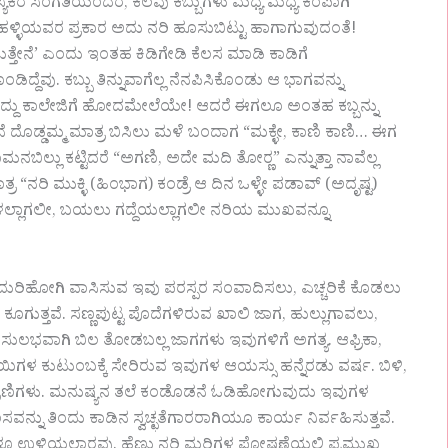
 ಸಂಗತಿಯೆಂದರೆ, ಕೆಲವು ಕಬ್ಬುಗಳು ಮಧ್ಯೆ ಮಧ್ಯೆ ಕೆಂಪಾಗಿ
ಮ್ಮ ಹಳ್ಳಿಯವರ ಪ್ರಕಾರ ಅದು ನರಿ ಹೂಸುಬಿಟ್ಟು ಹಾಗಾಗುವುದಂತೆ!
ಸುತ್ತೇನೆ’ ಎಂದು ಇಂತಹ ಕಿಡಿಗೇಡಿ ಕೆಲಸ ಮಾಡಿ ಕಾಡಿಗೆ
ಡಿದ್ದೆವು. ಕಬ್ಬು ತಿನ್ನುವಾಗೆಲ್ಲ ನೆನಪಿಸಿಕೊಂಡು ಆ ಭಾಗವನ್ನು
ತಿಳಿದದ್ದು ಕಾಲೇಜಿಗೆ ಹೋದಮೇಲೆಯೇ! ಆದರೆ ಈಗಲೂ ಅಂತಹ ಕಬ್ಬನ್ನು
ದೊಡ್ಡಮ್ಮ ಮಾತ್ರ ಬಿಸಿಲು ಮಳೆ ಬಂದಾಗ “ಮಕ್ಳೇ, ಕಾಣಿ ಕಾಣಿ… ಈಗ
ಬಿಲ್ಲು ಕಟ್ಟಿದರೆ “ಅಗಣಿ, ಅದೇ ಮದಿ ತೋರ‍್ಣ” ಎನ್ನುತ್ತಾ ನಾವೆಲ್ಲ
 “ನರಿ ಮುಕ್ಳಿ (ಹಿಂಭಾಗ) ಕಂಡ್ರೆ ಆ ದಿನ ಒಳ್ಳೇ ಪಡಾವ್ (ಅದೃಷ್ಟ)
ಿಗಳಲ್ಲಾಗಲೀ, ಬಯಲು ಗದ್ದೆಯಲ್ಲಾಗಲೀ ನರಿಯ ಮುಖವನ್ನೂ
ಿ ಚದುರಿಹೋಗಿ ವಾಸಿಸುವ ಇವು ಪರಸ್ಪರ ಸಂವಾದಿಸಲು, ಎಚ್ಚರಿಕೆ ಕೊಡಲು
ಗುತ್ತವೆ. ಸಣ್ಣಪುಟ್ಟ ಪೊದೆಗಳಿರುವ ಖಾಲಿ ಜಾಗ, ಹುಲ್ಲುಗಾವಲು,
ಸುಲಭವಾಗಿ ಬಿಲ ತೋಡಬಲ್ಲ ಜಾಗಗಳು ಇವುಗಳಿಗೆ ಅಗತ್ಯ. ಆಫ್ರಿಕಾ,
ಳ ಕುಟುಂಬಕ್ಕೆ ಸೇರಿರುವ ಇವುಗಳ ಆಯಸ್ಸು ಹನ್ನೆರಡು ವರ್ಷ. ಬಿಳಿ,
ಪ್ರಾಣಿಗಳು. ಮನುಷ್ಯನ ತಲೆ ಕಂಡೊಡನೆ ಓಡಿಹೋಗುವುದು ಇವುಗಳ
ವನ್ನು ತಿಂದು ಕಾಡಿನ ಸ್ವಚ್ಛತೆಗಾರರಾಗಿಯೂ ಕಾರ್ಯ ನಿರ್ವಹಿಸುತ್ತವೆ.
ಿಗಳೂ ಉಳಿಯಲಾರವು. ಹೆಣ್ಣು ನರಿ ಮರಿಗಳ ಪೋಷಣೆಯಲ್ಲಿ ಪ್ರಮುಖ