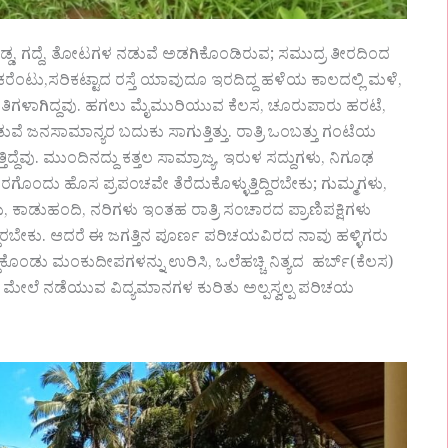
, ಗುಡ್ಡ, ಗದ್ದೆ, ತೋಟಗಳ ನಡುವೆ ಅಡಗಿಕೊಂಡಿರುವ; ಸಮುದ್ರ ತೀರದಿಂದ
ಕರೆಂಟು,ಸರಿಕಟ್ಟಾದ ರಸ್ತೆ ಯಾವುದೂ ಇರದಿದ್ದ ಹಳೆಯ ಕಾಲದಲ್ಲಿ ಮಳೆ,
ರ ಸಂಗಾತಿಗಳಾಗಿದ್ದವು. ಹಗಲು ಮೈಮುರಿಯುವ ಕೆಲಸ, ಚೂರುಪಾರು ಹರಟೆ,
ವೆ ಜನಸಾಮಾನ್ಯರ ಬದುಕು ಸಾಗುತ್ತಿತ್ತು. ರಾತ್ರಿ ಒಂಬತ್ತು ಗಂಟೆಯ
್ದೆವು. ಮುಂದಿನದ್ದು ಕತ್ತಲ ಸಾಮ್ರಾಜ್ಯ, ಇರುಳ ಸದ್ದುಗಳು, ನಿಗೂಢ
ದು ಹೊಸ ಪ್ರಪಂಚವೇ ತೆರೆದುಕೊಳ್ಳುತ್ತಿದ್ದಿರಬೇಕು; ಗುಮ್ಮಗಳು,
ಕುಗಳು, ಕಾಡುಹಂದಿ, ನರಿಗಳು ಇಂತಹ ರಾತ್ರಿ ಸಂಚಾರದ ಪ್ರಾಣಿಪಕ್ಷಿಗಳು
ಿದ್ದಿರಬೇಕು. ಆದರೆ ಈ ಜಗತ್ತಿನ ಪೂರ್ಣ ಪರಿಚಯವಿರದ ನಾವು ಹಳ್ಳಿಗರು
ುಕೊಂಡು ಮಂಕುದೀಪಗಳನ್ನು ಉರಿಸಿ, ಒಲೆಹಚ್ಚಿ ನಿತ್ಯದ ಹರ್ಬ್(ಕೆಲಸ)
ಗಿದ ಮೇಲೆ ನಡೆಯುವ ವಿದ್ಯಮಾನಗಳ ಕುರಿತು ಅಲ್ಪಸ್ವಲ್ಪ ಪರಿಚಯ