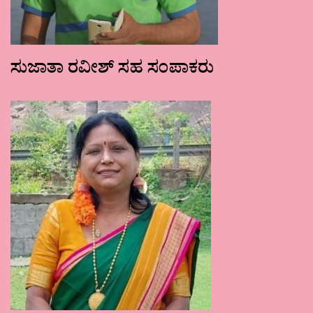
ಸುಜಾತಾ ರವೀಶ್ ಸಹ ಸಂಪಾಕರು