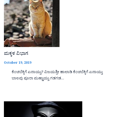
ಮಕ್ಕಳ ವಿಭಾಗ
October 19, 2019
ಕೆಂಚಬೆಕ್ಕಿಗೆ ಏನಾಯ್ತು? ವಿಜಯಶ್ರೀ ಹಾಲಾಡಿ ಕೆಂಚಬೆಕ್ಕಿಗೆ ಏನಾಯ್ತು
ಬಾಲವು ಪೂರಾ ಮಣ್ಣಾಯ್ತು ಗಡಗಡ…