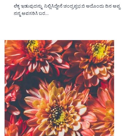
ಲೆಕ್ಕ ಇಡುವುದನ್ನು ನಿಲ್ಲಿಸಿದ್ದೇನೆ ಚಂದ್ರಪ್ರಭ.ಬಿ ಅದೊಂದು ದಿನ ಅಪ್ಪ
ನನ್ನ ಅವಸರಿಸಿ ಬರ…