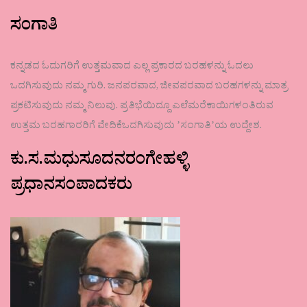
ಸಂಗಾತಿ
ಕನ್ನಡದ ಓದುಗರಿಗೆ ಉತ್ತಮವಾದ ಎಲ್ಲ ಪ್ರಕಾರದ ಬರಹಳನ್ನು ಓದಲು
ಒದಗಿಸುವುದು ನಮ್ಮ ಗುರಿ. ಜನಪರವಾದ, ಜೀವಪರವಾದ ಬರಹಗಳನ್ನು ಮಾತ್ರ
ಪ್ರಕಟಿಸುವುದು ನಮ್ಮ ನಿಲುವು. ಪ್ರತಿಭೆಯಿದ್ದೂ ಎಲೆಮರೆಕಾಯಿಗಳಂತಿರುವ
ಉತ್ತಮ ಬರಹಗಾರರಿಗೆ ವೇದಿಕೆಒದಗಿಸುವುದು ʼಸಂಗಾತಿʼಯ ಉದ್ದೇಶ.
ಕು.ಸ.ಮಧುಸೂದನರಂಗೇಹಳ್ಳಿ
ಪ್ರಧಾನಸಂಪಾದಕರು