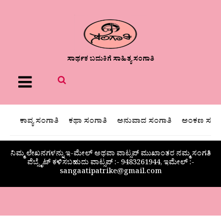
ಸಾರ್ಥಕ ಬದುಕಿಗೆ ಸಾಹಿತ್ಯ ಸಂಗಾತಿ
Menu
ಕಾವ್ಯ ಸಂಗಾತಿ
ಕಥಾ ಸಂಗಾತಿ
ಅನುವಾದ ಸಂಗಾತಿ
ಅಂಕಣ ಸಂಗಾ
ನಿಮ್ಮ ಲೇಖನಗಳನ್ನು ಇ-ಮೇಲ್ ಅಥವಾ ವಾಟ್ಸಪ್ ಮುಖಾಂತರ ನಮ್ಮ ಸಂಗತಿ
ವೆಬ್ಸೈಟ್ ಕಳಿಸಬಹುದು ವಾಟ್ಸಪ್‌ :- 9483261944, ಇಮೇಲ್ :-
sangaatipatrike@gmail.com