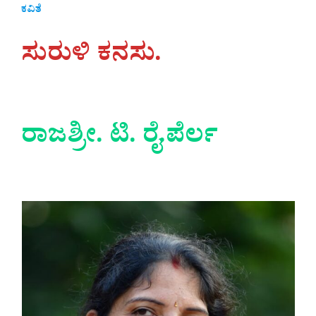
ಕವಿತೆ
ಸುರುಳಿ ಕನಸು.
ರಾಜಶ್ರೀ. ಟಿ. ರೈ.ಪೆರ್ಲ