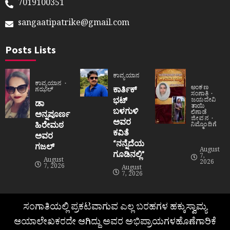
7019100351
sangaatipatrike@gmail.com
Posts Lists
ಕಾವ್ಯಯಾನ
ಕಾವ್ಯಯಾನ
ಅಂಕಣ
ಕಾರ್ತಿಕ್
ಗಝಲ್
ಸಂಗಾತಿ
ಭಟ್
ಜಯದೇವಿ
ಡಾ
ತಾಯಿ
ಬಳಗುಳಿ
ಲಿಗಾಡೆ
ಅನ್ನಪೂರ್ಣ
ಜೀವನ
ಅವರ
ಹಿರೇಮಠ
ನಿಮ್ಮೊಂದಿಗೆ
ಕವಿತೆ
ಅವರ
“ನನ್ನೆದೆಯ
ಗಜಲ್
August
ಗೂಡಿನಲ್ಲಿ”
7,
August
2026
7, 2026
August
7, 2026
ಸಂಗಾತಿಯಲ್ಲಿ ಪ್ರಕಟವಾಗುವ ಎಲ್ಲ ಬರಹಗಳ ಹಕ್ಕುಸ್ವಾಮ್ಯ
ಆಯಾಲೇಖಕರದೇ ಆಗಿದ್ದು ಅವರ ಅಭಿಪ್ರಾಯಗಳಹೊಣೆಗಾರಿಕೆ