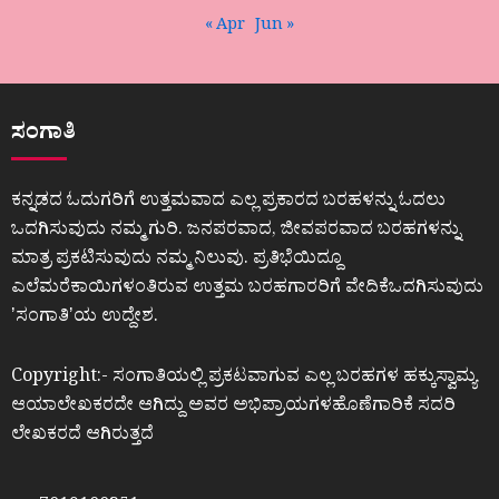
« Apr
Jun »
ಸಂಗಾತಿ
ಕನ್ನಡದ ಓದುಗರಿಗೆ ಉತ್ತಮವಾದ ಎಲ್ಲ ಪ್ರಕಾರದ ಬರಹಳನ್ನು ಓದಲು
ಒದಗಿಸುವುದು ನಮ್ಮ ಗುರಿ. ಜನಪರವಾದ, ಜೀವಪರವಾದ ಬರಹಗಳನ್ನು
ಮಾತ್ರ ಪ್ರಕಟಿಸುವುದು ನಮ್ಮ ನಿಲುವು. ಪ್ರತಿಭೆಯಿದ್ದೂ
ಎಲೆಮರೆಕಾಯಿಗಳಂತಿರುವ ಉತ್ತಮ ಬರಹಗಾರರಿಗೆ ವೇದಿಕೆಒದಗಿಸುವುದು
ʼಸಂಗಾತಿʼಯ ಉದ್ದೇಶ.
Copyright:- ಸಂಗಾತಿಯಲ್ಲಿ ಪ್ರಕಟವಾಗುವ ಎಲ್ಲ ಬರಹಗಳ ಹಕ್ಕುಸ್ವಾಮ್ಯ
ಆಯಾಲೇಖಕರದೇ ಆಗಿದ್ದು ಅವರ ಅಭಿಪ್ರಾಯಗಳಹೊಣೆಗಾರಿಕೆ ಸದರಿ
ಲೇಖಕರದೆ ಆಗಿರುತ್ತದೆ