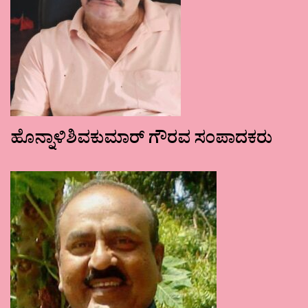
ಹೊನ್ನಾಳಿಶಿವಕುಮಾರ್ ಗೌರವ ಸಂಪಾದಕರು