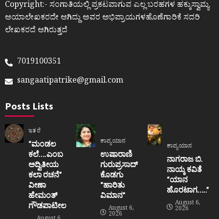
Copyright:- ಸಂಗಾತಿಯಲ್ಲಿ ಪ್ರಕಟವಾಗುವ ಎಲ್ಲ ಬರಹಗಳ ಹಕ್ಕುಸ್ವಾಮ್ಯ
ಆಯಾಲೇಖಕರದೇ ಆಗಿದ್ದು ಅವರ ಅಭಿಪ್ರಾಯಗಳಹೊಣೆಗಾರಿಕೆ ಸದರಿ
ಲೇಖಕರದೆ ಆಗಿರುತ್ತದೆ
7019100351
sangaatipatrike@gmail.com
Posts Lists
ಇತರೆ
ಕಾವ್ಯಯಾನ
“ಮಂಡಲ
ಕಾವ್ಯಯಾನ
ಕಲೆ….ಎಂಬ
ಉಷಾರಾಣಿ
ನಾಗರಾಜ ಬಿ.
ಅದ್ವಿತೀಯ
ಗುರುಪ್ರಸಾದ್
ನಾಯ್ಕ ಕವಿತೆ
ಕಲಾ ರಚನೆ”‌
ಕೊಡಗು
“ಯಾನ
ವೀಣಾ
“ಹಾರಿತು
ಹೊರಟಾಗ…..”
ಹೇಮಂತ್‌
ವಿಮಾನ”
August 6,
ಗೌಡಪಾಟೀಲ
August 6,
2026
2026