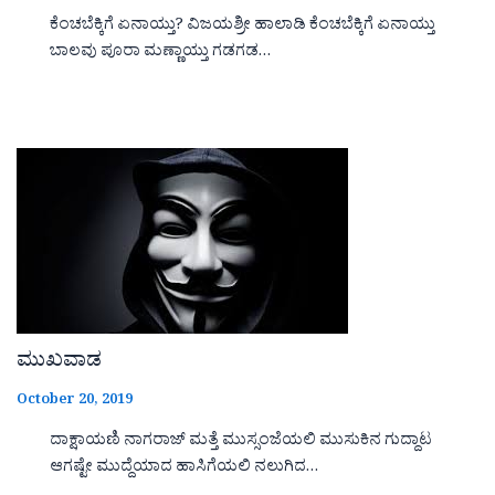
ಕೆಂಚಬೆಕ್ಕಿಗೆ ಏನಾಯ್ತು? ವಿಜಯಶ್ರೀ ಹಾಲಾಡಿ ಕೆಂಚಬೆಕ್ಕಿಗೆ ಏನಾಯ್ತು
ಬಾಲವು ಪೂರಾ ಮಣ್ಣಾಯ್ತು ಗಡಗಡ…
ಮುಖವಾಡ
October 20, 2019
ದಾಕ್ಷಾಯಣಿ ನಾಗರಾಜ್ ಮತ್ತೆ ಮುಸ್ಸಂಜೆಯಲಿ ಮುಸುಕಿನ ಗುದ್ದಾಟ
ಆಗಷ್ಟೇ ಮುದ್ದೆಯಾದ ಹಾಸಿಗೆಯಲಿ ನಲುಗಿದ…