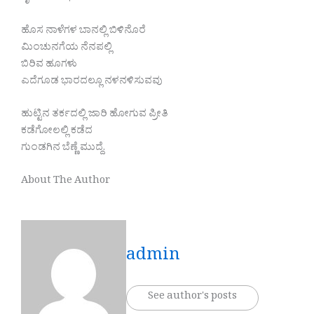
ಹೊಸ ನಾಳೆಗಳ ಬಾನಲ್ಲಿ ಬಿಳಿನೊರೆ
ಮಿಂಚುನಗೆಯ ನೆನಪಲ್ಲಿ
ಬಿರಿವ ಹೂಗಳು
ಎದೆಗೂಡ ಭಾರದಲ್ಲೂ ನಳನಳಿಸುವವು
ಹುಟ್ಟಿನ ತರ್ಕದಲ್ಲಿ ಜಾರಿ ಹೋಗುವ ಪ್ರೀತಿ
ಕಡೆಗೋಲಲ್ಲಿ ಕಡೆದ
ಗುಂಡಗಿನ ಬೆಣ್ಣೆ ಮುದ್ದೆ.
About The Author
admin
See author's posts