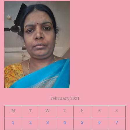
February 2021
M
T
W
T
F
S
S
1
2
3
4
5
6
7