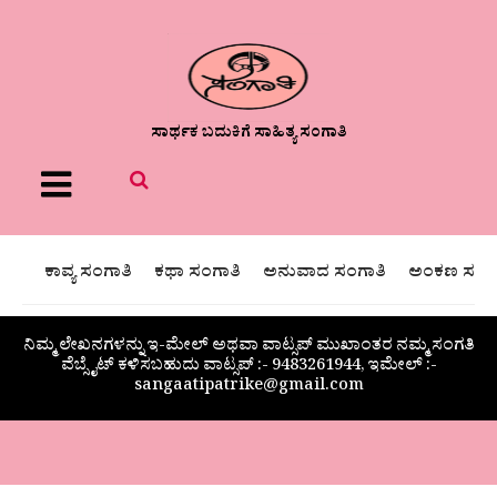
ಸಾರ್ಥಕ ಬದುಕಿಗೆ ಸಾಹಿತ್ಯ ಸಂಗಾತಿ
Menu
ಕಾವ್ಯ ಸಂಗಾತಿ
ಕಥಾ ಸಂಗಾತಿ
ಅನುವಾದ ಸಂಗಾತಿ
ಅಂಕಣ ಸಂಗಾ
ನಿಮ್ಮ ಲೇಖನಗಳನ್ನು ಇ-ಮೇಲ್ ಅಥವಾ ವಾಟ್ಸಪ್ ಮುಖಾಂತರ ನಮ್ಮ ಸಂಗತಿ
ವೆಬ್ಸೈಟ್ ಕಳಿಸಬಹುದು ವಾಟ್ಸಪ್‌ :- 9483261944, ಇಮೇಲ್ :-
sangaatipatrike@gmail.com