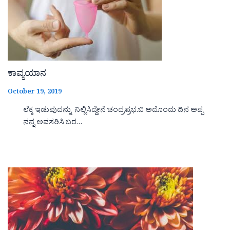
ಕಾವ್ಯಯಾನ
October 19, 2019
ಲೆಕ್ಕ ಇಡುವುದನ್ನು ನಿಲ್ಲಿಸಿದ್ದೇನೆ ಚಂದ್ರಪ್ರಭ.ಬಿ ಅದೊಂದು ದಿನ ಅಪ್ಪ
ನನ್ನ ಅವಸರಿಸಿ ಬರ…