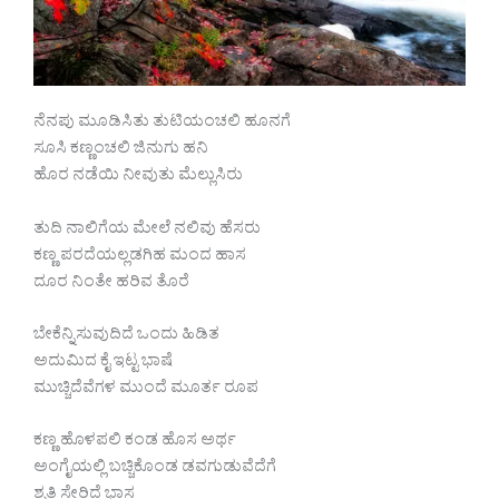
ನೆನಪು ಮೂಡಿಸಿತು ತುಟಿಯಂಚಲಿ ಹೂನಗೆ
ಸೂಸಿ ಕಣ್ಣಂಚಲಿ ಜಿನುಗು ಹನಿ
ಹೊರ ನಡೆಯಿ ನೀವುತು ಮೆಲ್ಲುಸಿರು
ತುದಿ ನಾಲಿಗೆಯ ಮೇಲೆ ನಲಿವು ಹೆಸರು
ಕಣ್ಣ ಪರದೆಯಲ್ಲಡಗಿಹ ಮಂದ ಹಾಸ
ದೂರ ನಿಂತೇ ಹರಿವ ತೊರೆ
ಬೇಕೆನ್ನಿಸುವುದಿದೆ ಒಂದು ಹಿಡಿತ
ಅದುಮಿದ ಕೈ ಇಟ್ಟ ಭಾಷೆ
ಮುಚ್ಚಿದೆವೆಗಳ ಮುಂದೆ ಮೂರ್ತ ರೂಪ
ಕಣ್ಣ ಹೊಳಪಲಿ ಕಂಡ ಹೊಸ ಅರ್ಥ
ಅಂಗೈಯಲ್ಲಿ ಬಚ್ಚಿಕೊಂಡ ಡವಗುಡುವೆದೆಗೆ
ಶೃತಿ ಸೇರಿದೆ ಭಾಸ