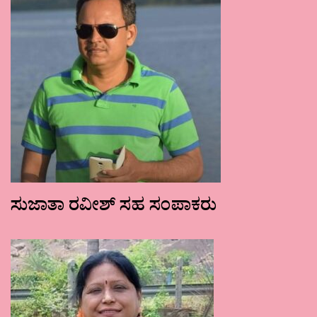
ಸುಜಾತಾ ರವೀಶ್ ಸಹ ಸಂಪಾಕರು