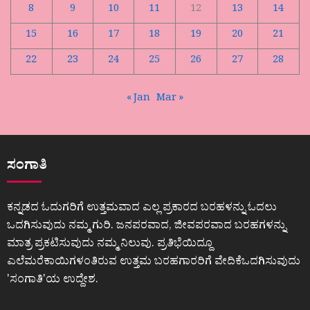
8
9
10
11
12
13
14
15
16
17
18
19
20
21
22
23
24
25
26
27
28
« Jan
Mar »
ಸಂಗಾತಿ
ಕನ್ನಡದ ಓದುಗರಿಗೆ ಉತ್ತಮವಾದ ಎಲ್ಲ ಪ್ರಕಾರದ ಬರಹಳನ್ನು ಓದಲು
ಒದಗಿಸುವುದು ನಮ್ಮ ಗುರಿ. ಜನಪರವಾದ, ಜೀವಪರವಾದ ಬರಹಗಳನ್ನು
ಮಾತ್ರ ಪ್ರಕಟಿಸುವುದು ನಮ್ಮ ನಿಲುವು. ಪ್ರತಿಭೆಯಿದ್ದೂ
ಎಲೆಮರೆಕಾಯಿಗಳಂತಿರುವ ಉತ್ತಮ ಬರಹಗಾರರಿಗೆ ವೇದಿಕೆಒದಗಿಸುವುದು
ʼಸಂಗಾತಿʼಯ ಉದ್ದೇಶ.