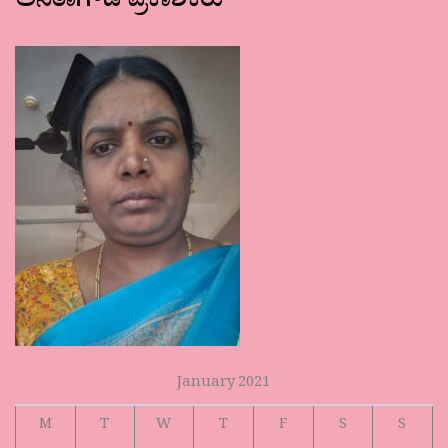
ಅನಿತಾಗೌಡ ಪ್ರಕಾಶಕರು
January 2021
M
T
W
T
F
S
S