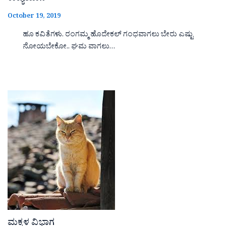
October 19, 2019
ಹೂ ಕವಿತೆಗಳು. ರಂಗಮ್ಮ ಹೊದೇಕಲ್ ಗಂಧವಾಗಲು ಬೇರು ಎಷ್ಟು
ನೋಯಬೇಕೋ.. ಘಮ ವಾಗಲು…
ಮಕ್ಕಳ ವಿಭಾಗ