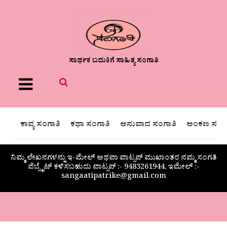
ಸಾರ್ಥಕ ಬದುಕಿಗೆ ಸಾಹಿತ್ಯ ಸಂಗಾತಿ
Menu
ಕಾವ್ಯ ಸಂಗಾತಿ
ಕಥಾ ಸಂಗಾತಿ
ಅನುವಾದ ಸಂಗಾತಿ
ಅಂಕಣ ಸಂಗಾ
ನಿಮ್ಮ ಲೇಖನಗಳನ್ನು ಇ-ಮೇಲ್ ಅಥವಾ ವಾಟ್ಸಪ್ ಮುಖಾಂತರ ನಮ್ಮ ಸಂಗತಿ
ವೆಬ್ಸೈಟ್ ಕಳಿಸಬಹುದು ವಾಟ್ಸಪ್‌ :- 9483261944, ಇಮೇಲ್ :-
sangaatipatrike@gmail.com