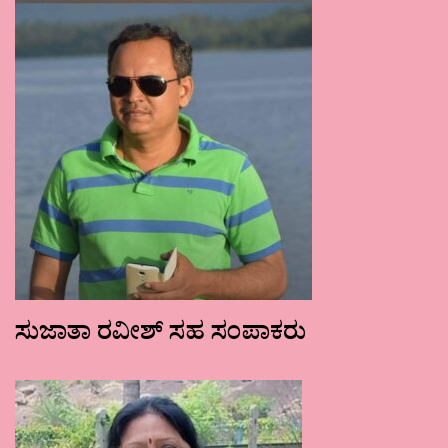
ಸುಜಾತಾ ರವೀಶ್ ಸಹ ಸಂಪಾಕರು