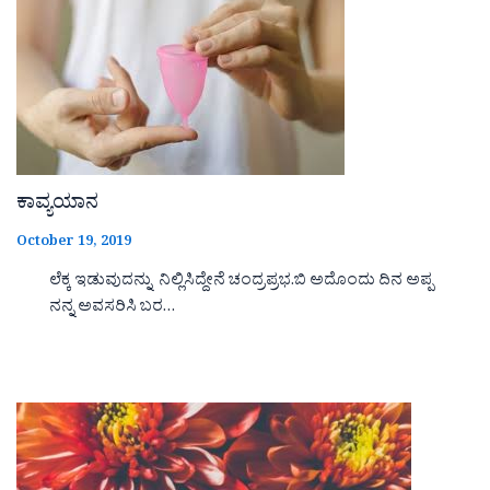
ಕಾವ್ಯಯಾನ
October 19, 2019
ಲೆಕ್ಕ ಇಡುವುದನ್ನು ನಿಲ್ಲಿಸಿದ್ದೇನೆ ಚಂದ್ರಪ್ರಭ.ಬಿ ಅದೊಂದು ದಿನ ಅಪ್ಪ
ನನ್ನ ಅವಸರಿಸಿ ಬರ…