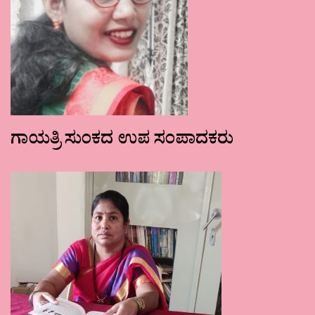
ಗಾಯತ್ರಿ ಸುಂಕದ ಉಪ ಸಂಪಾದಕರು