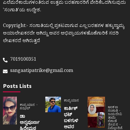
ಎಲೆಮರೆಕಾಯಿಗಳಂತಿರುವ ಉತ್ತಮ ಬರಹಗಾರರಿಗೆ ವೇದಿಕೆಒದಗಿಸುವುದು
ʼಸಂಗಾತಿʼಯ ಉದ್ದೇಶ.
Copyright:- ಸಂಗಾತಿಯಲ್ಲಿ ಪ್ರಕಟವಾಗುವ ಎಲ್ಲ ಬರಹಗಳ ಹಕ್ಕುಸ್ವಾಮ್ಯ
ಆಯಾಲೇಖಕರದೇ ಆಗಿದ್ದು ಅವರ ಅಭಿಪ್ರಾಯಗಳಹೊಣೆಗಾರಿಕೆ ಸದರಿ
ಲೇಖಕರದೆ ಆಗಿರುತ್ತದೆ
7019100351
sangaatipatrike@gmail.com
Posts Lists
ಕಾವ್ಯಯಾನ
ಕಾವ್ಯಯಾನ
ಅಂಕಣ
ಕಾರ್ತಿಕ್
ಗಝಲ್
ಸಂಗಾತಿ
ಭಟ್
ಜಯದೇವಿ
ಡಾ
ತಾಯಿ
ಬಳಗುಳಿ
ಲಿಗಾಡೆ
ಅನ್ನಪೂರ್ಣ
ಜೀವನ
ಅವರ
ಹಿರೇಮಠ
ನಿಮ್ಮೊಂದಿಗೆ