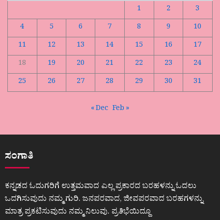
1
2
3
4
5
6
7
8
9
10
11
12
13
14
15
16
17
18
19
20
21
22
23
24
25
26
27
28
29
30
31
« Dec
Feb »
ಸಂಗಾತಿ
ಕನ್ನಡದ ಓದುಗರಿಗೆ ಉತ್ತಮವಾದ ಎಲ್ಲ ಪ್ರಕಾರದ ಬರಹಳನ್ನು ಓದಲು
ಒದಗಿಸುವುದು ನಮ್ಮ ಗುರಿ. ಜನಪರವಾದ, ಜೀವಪರವಾದ ಬರಹಗಳನ್ನು
ಮಾತ್ರ ಪ್ರಕಟಿಸುವುದು ನಮ್ಮ ನಿಲುವು. ಪ್ರತಿಭೆಯಿದ್ದೂ