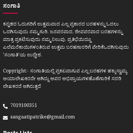
ಸಂಗಾತಿ
ಕನ್ನಡದ ಓದುಗರಿಗೆ ಉತ್ತಮವಾದ ಎಲ್ಲ ಪ್ರಕಾರದ ಬರಹಳನ್ನು ಓದಲು
ಒದಗಿಸುವುದು ನಮ್ಮ ಗುರಿ. ಜನಪರವಾದ, ಜೀವಪರವಾದ ಬರಹಗಳನ್ನು
ಮಾತ್ರ ಪ್ರಕಟಿಸುವುದು ನಮ್ಮ ನಿಲುವು. ಪ್ರತಿಭೆಯಿದ್ದೂ
ಎಲೆಮರೆಕಾಯಿಗಳಂತಿರುವ ಉತ್ತಮ ಬರಹಗಾರರಿಗೆ ವೇದಿಕೆಒದಗಿಸುವುದು
ʼಸಂಗಾತಿʼಯ ಉದ್ದೇಶ.
Copyright:- ಸಂಗಾತಿಯಲ್ಲಿ ಪ್ರಕಟವಾಗುವ ಎಲ್ಲ ಬರಹಗಳ ಹಕ್ಕುಸ್ವಾಮ್ಯ
ಆಯಾಲೇಖಕರದೇ ಆಗಿದ್ದು ಅವರ ಅಭಿಪ್ರಾಯಗಳಹೊಣೆಗಾರಿಕೆ ಸದರಿ
ಲೇಖಕರದೆ ಆಗಿರುತ್ತದೆ
7019100351
sangaatipatrike@gmail.com
Posts Lists