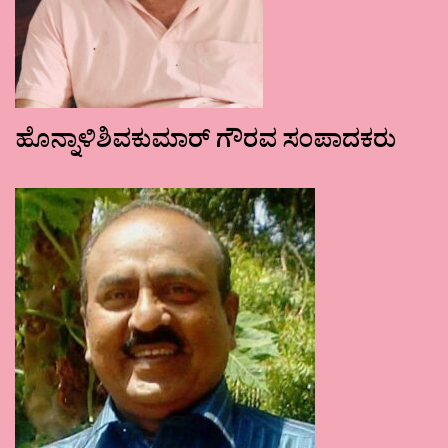
ಹೊನ್ನಾಳಿಶಿವಕುಮಾರ್ ಗೌರವ ಸಂಪಾದಕರು