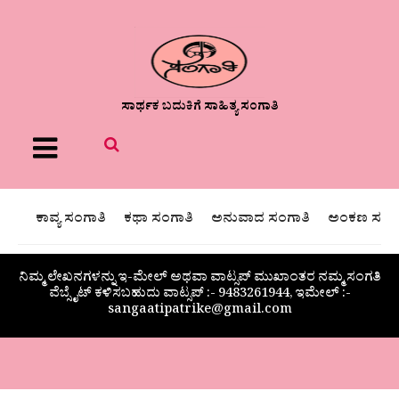
ಸಾರ್ಥಕ ಬದುಕಿಗೆ ಸಾಹಿತ್ಯ ಸಂಗಾತಿ
Menu
ಕಾವ್ಯ ಸಂಗಾತಿ
ಕಥಾ ಸಂಗಾತಿ
ಅನುವಾದ ಸಂಗಾತಿ
ಅಂಕಣ ಸಂಗಾ
ನಿಮ್ಮ ಲೇಖನಗಳನ್ನು ಇ-ಮೇಲ್ ಅಥವಾ ವಾಟ್ಸಪ್ ಮುಖಾಂತರ ನಮ್ಮ ಸಂಗತಿ
ವೆಬ್ಸೈಟ್ ಕಳಿಸಬಹುದು ವಾಟ್ಸಪ್‌ :- 9483261944, ಇಮೇಲ್ :-
sangaatipatrike@gmail.com