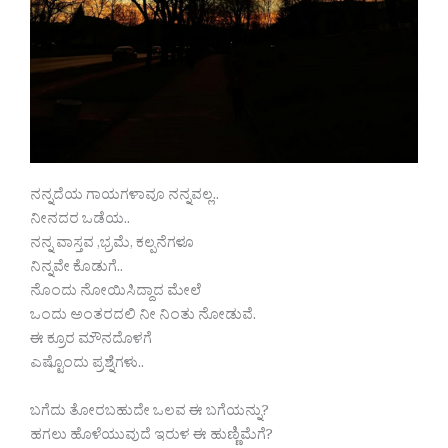
ನನ್ನದೆಯ ಗಾಯಗಳಾವೂ ನನ್ನವಲ್ಲ..
ನೀನದರ ಒಡೆಯ..
ನನ್ನ ವಾಸ್ತವ ,ಭ್ರಮೆ, ಕಲ್ಪನೆಗಳೂ‌
ನಿನ್ನವೇ ಕೊಡುಗೆ..
ನೊಂದು ನೋಯಿಸಿದ್ದಾದ ಮೇಲೆ
ಒಂದು ಅಂತರದಲಿ ನೀ ನಿಂತು‌ ನೋಡುವೆ.
ಈ ಕ್ರೂರ ಮೌನದೊಳಗೆ
ಎಷ್ಟೊಂದು ಪ್ರಶ್ನೆಗಳು..
ಬಗೆದು ತೋರಬಹುದೇ ಒಲವ ಈ ಬಗೆಯನ್ನು?
ಹಗಲು ಹೊಳೆಯುವುದೆ ಇರುಳ ಈ ಹುಣ್ಣಿಮೆಗೆ?