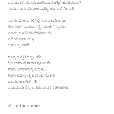
ಎದೆಯೊಳಗೆ ನೋವು ಉಲಿಯುವ ಹಕ್ಕಿಗೆ ಹೆಸರಿದೆಯೇ?
ನಾನು ಬರುವ ಮೊದಲು ಎಷ್ಟೊಂದು ಸುಖಿ ನೀನು!!
ಮಾತು ಮಹಲುಗಳಿಗಿಲ್ಲಿ ನೋವ ಅಡಿಪಾಯ
ಹೊರಡಲೇ ಎನುವಾಗಷ್ಟೇ ನರಳು ನಿಟ್ಟುಸಿರು
ಎರಡು ಹೂವೆಸಳು,ಬೆಳುದಿಂಗಳು,
ಎದೆಯ ಆಲಾಪಕ್ಕೂ
ಬಿಡುವಿಲ್ಲ ನಿನಗೆ
ಶೂನ್ಯ ಹುಟ್ಟಿಸಿದ್ದೂ‌ ನೀನೇ.
ಕೋಲಾಹಲಕ್ಕೆ ಕಾರಣವೂ ನೀನೇ
ನಾನು ಅಮಾವಾಸ್ಯೆ ಇರುಳು…
ನೀನು ನಡುರಾತ್ರಿ ಎರಗುವ ನೋವು
ಒಲವೂ ಅಲೌಕಿಕ…!!!
ದಯಮಾಡಿ ನಿನ್ನ ಬರಡು ದೇವರಿಗೆ ತಿಳಿಹೇಳು.
__—————————–
About The Author