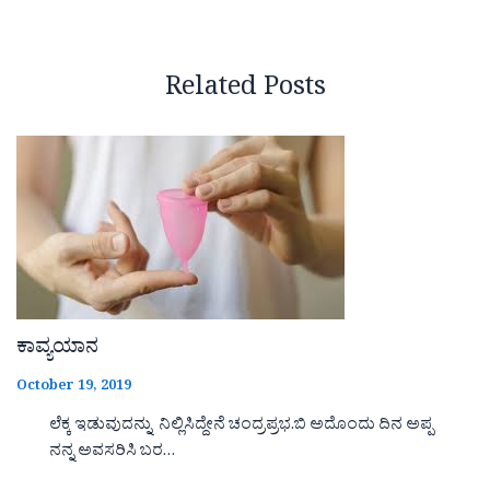
Related Posts
ಕಾವ್ಯಯಾನ
October 19, 2019
ಲೆಕ್ಕ ಇಡುವುದನ್ನು ನಿಲ್ಲಿಸಿದ್ದೇನೆ ಚಂದ್ರಪ್ರಭ.ಬಿ ಅದೊಂದು ದಿನ ಅಪ್ಪ
ನನ್ನ ಅವಸರಿಸಿ ಬರ…