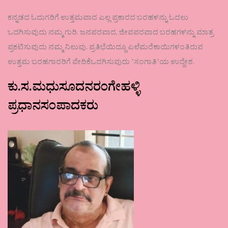
ಕನ್ನಡದ ಓದುಗರಿಗೆ ಉತ್ತಮವಾದ ಎಲ್ಲ ಪ್ರಕಾರದ ಬರಹಳನ್ನು ಓದಲು
ಒದಗಿಸುವುದು ನಮ್ಮ ಗುರಿ. ಜನಪರವಾದ, ಜೀವಪರವಾದ ಬರಹಗಳನ್ನು ಮಾತ್ರ
ಪ್ರಕಟಿಸುವುದು ನಮ್ಮ ನಿಲುವು. ಪ್ರತಿಭೆಯಿದ್ದೂ ಎಲೆಮರೆಕಾಯಿಗಳಂತಿರುವ
ಉತ್ತಮ ಬರಹಗಾರರಿಗೆ ವೇದಿಕೆಒದಗಿಸುವುದು ʼಸಂಗಾತಿʼಯ ಉದ್ದೇಶ.
ಕು.ಸ.ಮಧುಸೂದನರಂಗೇಹಳ್ಳಿ
ಪ್ರಧಾನಸಂಪಾದಕರು