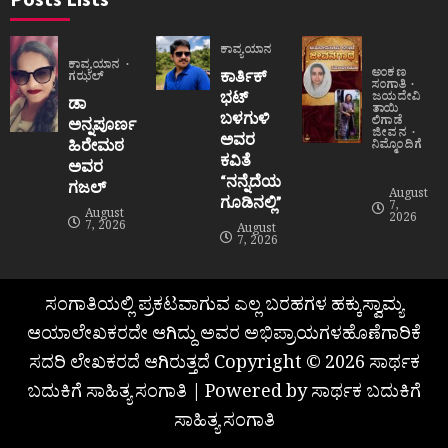
ಕಾವ್ಯಯಾನ
ಕಾವ್ಯಯಾನ
ಅಂಕಣ
ಕಾರ್ತಿಕ್
ಗಝಲ್
ಸಂಗಾತಿ
ಭಟ್
ಜಯದೇವಿ
ಡಾ
ತಾಯಿ
ಬಳಗುಳಿ
ಲಿಗಾಡೆ
ಅನ್ನಪೂರ್ಣ
ಜೀವನ
ಅವರ
ಹಿರೇಮಠ
ನಿಮ್ಮೊಂದಿಗೆ
ಕವಿತೆ
ಅವರ
“ನನ್ನೆದೆಯ
ಗಜಲ್
August
ಗೂಡಿನಲ್ಲಿ”
7,
August
2026
7, 2026
August
7, 2026
ಸಂಗಾತಿಯಲ್ಲಿ ಪ್ರಕಟವಾಗುವ ಎಲ್ಲ ಬರಹಗಳ ಹಕ್ಕುಸ್ವಾಮ್ಯ
ಆಯಾಲೇಖಕರದೇ ಆಗಿದ್ದು ಅವರ ಅಭಿಪ್ರಾಯಗಳಹೊಣೆಗಾರಿಕೆ
ಸದರಿ ಲೇಖಕರದೆ ಆಗಿರುತ್ತದೆ Copyright © 2026 ಸಾರ್ಥಕ
ಬದುಕಿಗೆ ಸಾಹಿತ್ಯ ಸಂಗಾತಿ | Powered by ಸಾರ್ಥಕ ಬದುಕಿಗೆ
ಸಾಹಿತ್ಯ ಸಂಗಾತಿ