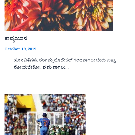
ಕಾವ್ಯಯಾನ
October 19, 2019
ಹೂ ಕವಿತೆಗಳು. ರಂಗಮ್ಮ ಹೊದೇಕಲ್ ಗಂಧವಾಗಲು ಬೇರು ಎಷ್ಟು
ನೋಯಬೇಕೋ.. ಘಮ ವಾಗಲು…