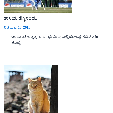
ಶಾನಿಯ ಡೆಸ್ಕಿನಿಂದ…
October 19, 2019
ಚಂದ್ರಾವತಿ ಬಡ್ಡಡ್ಕ ನಾನು- ಛೇ ನೀವು ಎಲ್ಲಿ ಹೋದ್ದು? ಸಚಿನ್ ಸರೀ
ಹೊಡ್ದ,…