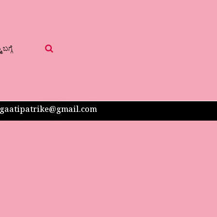
 ಬಗ್ಗೆ
 sangaatipatrike@gmail.com