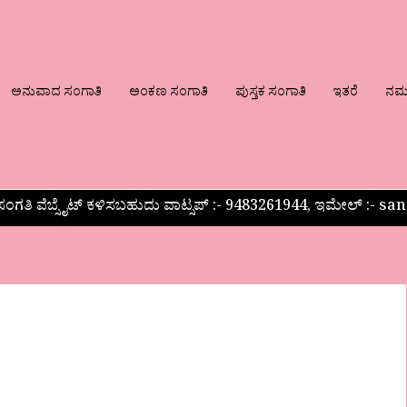
ಅನುವಾದ ಸಂಗಾತಿ
ಅಂಕಣ ಸಂಗಾತಿ
ಪುಸ್ತಕ ಸಂಗಾತಿ
ಇತರೆ
ನಮ್ಮ
ಂಗತಿ ವೆಬ್ಸೈಟ್ ಕಳಿಸಬಹುದು ವಾಟ್ಸಪ್‌ :- 9483261944, ಇಮೇಲ್ :-