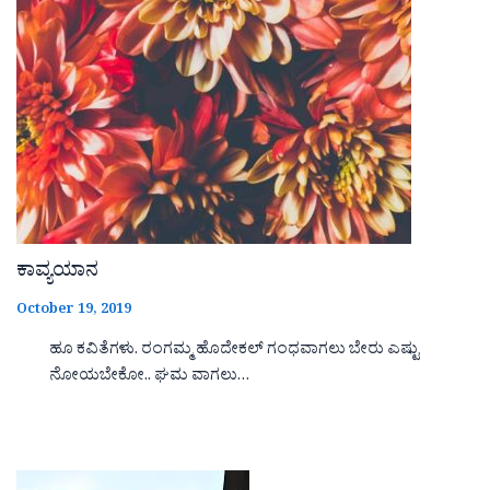
ಕಾವ್ಯಯಾನ
October 19, 2019
ಹೂ ಕವಿತೆಗಳು. ರಂಗಮ್ಮ ಹೊದೇಕಲ್ ಗಂಧವಾಗಲು ಬೇರು ಎಷ್ಟು
ನೋಯಬೇಕೋ.. ಘಮ ವಾಗಲು…