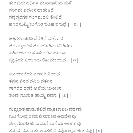
ತುಂತುರು ಹನಿಗಳ ಮುಂಜಾನೆಯ ಮಳೆ
ಸರಿಗಮ ಪದನಿಸ ಹಾಡುತಿದೆ
ಸಪ್ತ ಸ್ವರಗಳ ಸಂಗಮದಲಿ ತೇಲಿದೆ
ಹಸಿರನುಟ್ಟು ಕಂಗೊಳಿಸುತಿಹ ವಸುಧೆ || ಪ||
ಹಕ್ಕಿಗಳಿಂಚರದಿ ಬೆರೆತಿದೆ ಮಳೆಗಾನ
ಹೊಮ್ಮುತಲಿದೆ ಹೊಂಬೆಳಕಿನ ರವಿ ಕಿರಣ
ಪರಿಮಳವನು ಸೂಸುತಲಿವೆ ಹೂಬನ
ಪ್ರಕೃತಿಯ ಸೊಬಗದು ರೋಮಾಂಚನ. ||೧||
ಮುಂಜಾನೆಯ ಮಳೆಯ ಸಿಂಚನ
ತನನ ತನನ ನವಿಲ ನರ್ತನ
ಸಾಗರದ ದಡಕೆ ಅಲೆಯ ಚುಂಬನ
ತಂಪು ಸೂಸುತ ಹಾಯ್ವ ಪವನ. ||೨||
ಸುಪ್ರಭಾತ ಹಾಡುತಲಿದೆ ಪ್ರಾತಃಕಾಲದಿ ವರ್ಷವು
ಗುಡಿಗೋಪುರಕದುವೆ ನಸುಕಿನ ಅಭಿಷೇಕವು
ಶುಭ್ರಗೊಂಡಿಹುದು ಮನೆ ಮನೆಯ ಅಂಗಳವು
ತನುಮನವನು ತುಂಬುತಲಿದೆ ನವೋಲ್ಲಾಸ ಚೇತನವು||೩||