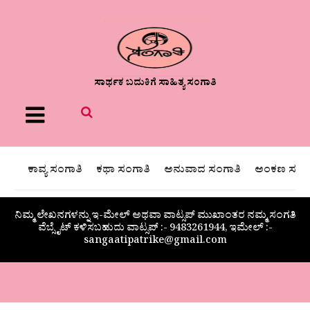
ಸಾರ್ಥಕ ಬದುಕಿಗೆ ಸಾಹಿತ್ಯ ಸಂಗಾತಿ
Menu
ಕಾವ್ಯ ಸಂಗಾತಿ
ಕಥಾ ಸಂಗಾತಿ
ಅನುವಾದ ಸಂಗಾತಿ
ಅಂಕಣ ಸಂಗಾ
ನಿಮ್ಮ ಲೇಖನಗಳನ್ನು ಇ-ಮೇಲ್ ಅಥವಾ ವಾಟ್ಸಪ್ ಮುಖಾಂತರ ನಮ್ಮ ಸಂಗತಿ
ವೆಬ್ಸೈಟ್ ಕಳಿಸಬಹುದು ವಾಟ್ಸಪ್‌ :- 9483261944, ಇಮೇಲ್ :-
sangaatipatrike@gmail.com