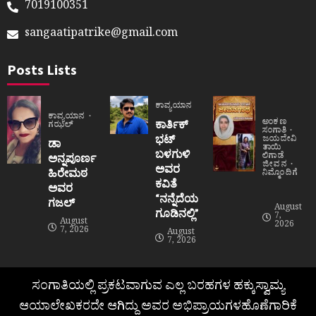
7019100351
sangaatipatrike@gmail.com
Posts Lists
ಕಾವ್ಯಯಾನ
ಕಾವ್ಯಯಾನ
ಅಂಕಣ
ಕಾರ್ತಿಕ್
ಗಝಲ್
ಸಂಗಾತಿ
ಭಟ್
ಜಯದೇವಿ
ಡಾ
ತಾಯಿ
ಬಳಗುಳಿ
ಲಿಗಾಡೆ
ಅನ್ನಪೂರ್ಣ
ಜೀವನ
ಅವರ
ಹಿರೇಮಠ
ನಿಮ್ಮೊಂದಿಗೆ
ಕವಿತೆ
ಅವರ
“ನನ್ನೆದೆಯ
ಗಜಲ್
August
ಗೂಡಿನಲ್ಲಿ”
7,
August
2026
7, 2026
August
7, 2026
ಸಂಗಾತಿಯಲ್ಲಿ ಪ್ರಕಟವಾಗುವ ಎಲ್ಲ ಬರಹಗಳ ಹಕ್ಕುಸ್ವಾಮ್ಯ
ಆಯಾಲೇಖಕರದೇ ಆಗಿದ್ದು ಅವರ ಅಭಿಪ್ರಾಯಗಳಹೊಣೆಗಾರಿಕೆ