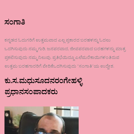
ಸಂಗಾತಿ
ಕನ್ನಡದ ಓದುಗರಿಗೆ ಉತ್ತಮವಾದ ಎಲ್ಲ ಪ್ರಕಾರದ ಬರಹಳನ್ನು ಓದಲು
ಒದಗಿಸುವುದು ನಮ್ಮ ಗುರಿ. ಜನಪರವಾದ, ಜೀವಪರವಾದ ಬರಹಗಳನ್ನು ಮಾತ್ರ
ಪ್ರಕಟಿಸುವುದು ನಮ್ಮ ನಿಲುವು. ಪ್ರತಿಭೆಯಿದ್ದೂ ಎಲೆಮರೆಕಾಯಿಗಳಂತಿರುವ
ಉತ್ತಮ ಬರಹಗಾರರಿಗೆ ವೇದಿಕೆಒದಗಿಸುವುದು ʼಸಂಗಾತಿʼಯ ಉದ್ದೇಶ.
ಕು.ಸ.ಮಧುಸೂದನರಂಗೇಹಳ್ಳಿ
ಪ್ರಧಾನಸಂಪಾದಕರು