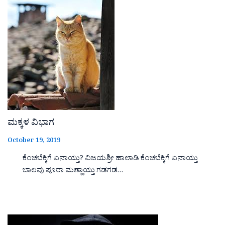
ಮಕ್ಕಳ ವಿಭಾಗ
October 19, 2019
ಕೆಂಚಬೆಕ್ಕಿಗೆ ಏನಾಯ್ತು? ವಿಜಯಶ್ರೀ ಹಾಲಾಡಿ ಕೆಂಚಬೆಕ್ಕಿಗೆ ಏನಾಯ್ತು
ಬಾಲವು ಪೂರಾ ಮಣ್ಣಾಯ್ತು ಗಡಗಡ…