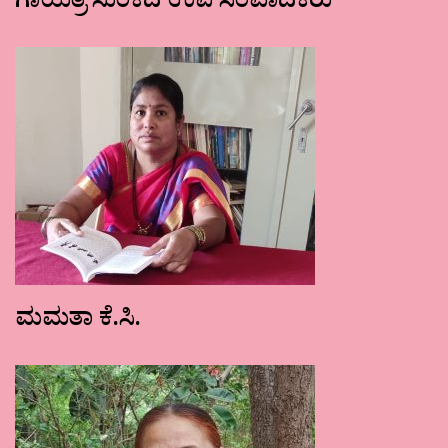
ಗಾಯತ್ರಿ ಸುಂಕದ ಉಪ ಸಂಪಾದಕರು
ಮಮತಾ ಕೆ.ಸಿ.