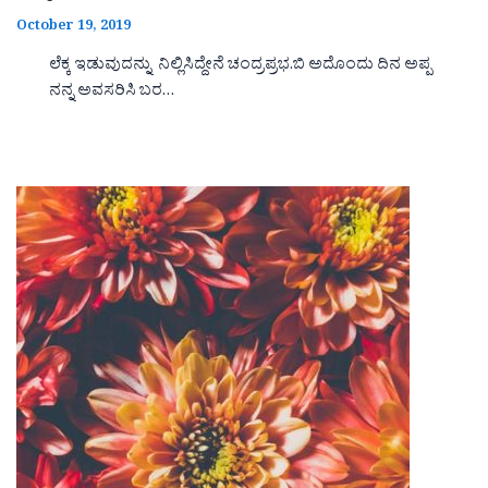
October 19, 2019
ಲೆಕ್ಕ ಇಡುವುದನ್ನು ನಿಲ್ಲಿಸಿದ್ದೇನೆ ಚಂದ್ರಪ್ರಭ.ಬಿ ಅದೊಂದು ದಿನ ಅಪ್ಪ
ನನ್ನ ಅವಸರಿಸಿ ಬರ…