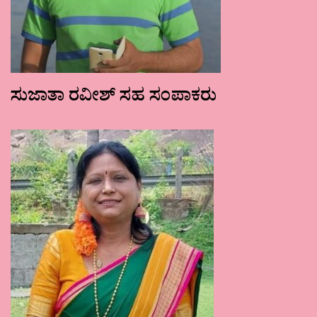
ಸುಜಾತಾ ರವೀಶ್ ಸಹ ಸಂಪಾಕರು