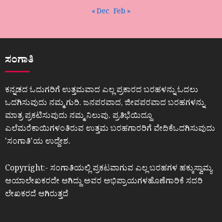
« Dec
Feb »
ಸಂಗಾತಿ
ಕನ್ನಡದ ಓದುಗರಿಗೆ ಉತ್ತಮವಾದ ಎಲ್ಲ ಪ್ರಕಾರದ ಬರಹಳನ್ನು ಓದಲು
ಒದಗಿಸುವುದು ನಮ್ಮ ಗುರಿ. ಜನಪರವಾದ, ಜೀವಪರವಾದ ಬರಹಗಳನ್ನು
ಮಾತ್ರ ಪ್ರಕಟಿಸುವುದು ನಮ್ಮ ನಿಲುವು. ಪ್ರತಿಭೆಯಿದ್ದೂ
ಎಲೆಮರೆಕಾಯಿಗಳಂತಿರುವ ಉತ್ತಮ ಬರಹಗಾರರಿಗೆ ವೇದಿಕೆಒದಗಿಸುವುದು
ʼಸಂಗಾತಿʼಯ ಉದ್ದೇಶ.
Copyright:- ಸಂಗಾತಿಯಲ್ಲಿ ಪ್ರಕಟವಾಗುವ ಎಲ್ಲ ಬರಹಗಳ ಹಕ್ಕುಸ್ವಾಮ್ಯ
ಆಯಾಲೇಖಕರದೇ ಆಗಿದ್ದು ಅವರ ಅಭಿಪ್ರಾಯಗಳಹೊಣೆಗಾರಿಕೆ ಸದರಿ
ಲೇಖಕರದೆ ಆಗಿರುತ್ತದೆ