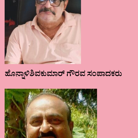
ಹೊನ್ನಾಳಿಶಿವಕುಮಾರ್ ಗೌರವ ಸಂಪಾದಕರು