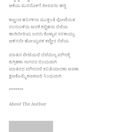
ಆಕೆಯ ಮನದೊಳಗೆ ದೀಪವನು ಹಚ್ಚಿ
ಕಣ್ಣಂಚ ಹನಿಗಳನು ಮುತ್ತಂತೆ ಪೋಣಿಸುತ
ರಂಗುಬಳಿದು ಅದಕೆ ಕಟ್ಟಿಹನು ಬೆಲೆಯ
ಹಾದಿಬೀದಿಯ ಜನರು ಕೊಳ್ಳುವ ಸರಕಾಯ್ತು
ಅಳಿಸದೇ ಹೋಯ್ತವಳ ಕಣ್ಣೀರ ಸೆಲೆಯ
ಮಾತಿನ ಪೇಟೆಯಲಿ ಬೆಲೆಯಿಲ್ಲ ಮೌನಕ್ಕೆ
ಕುಗ್ಗಿಹಳು ಸಾಗರದ ಬಿಂದುವಾಗಿ
ಮಾತಿರದ ಮೌನದಲಿ ಕವಿತೆಯಾದಳು ಅವಳು
ಕ್ಷಣಕೊಮ್ಮೆ ಕಣಕಣದಿ ಸಿಂಧುವಾಗಿ
*******
About The Author