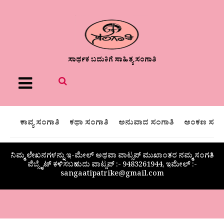
ಸಾರ್ಥಕ ಬದುಕಿಗೆ ಸಾಹಿತ್ಯ ಸಂಗಾತಿ
Menu
ಕಾವ್ಯ ಸಂಗಾತಿ
ಕಥಾ ಸಂಗಾತಿ
ಅನುವಾದ ಸಂಗಾತಿ
ಅಂಕಣ ಸಂಗಾ
ನಿಮ್ಮ ಲೇಖನಗಳನ್ನು ಇ-ಮೇಲ್ ಅಥವಾ ವಾಟ್ಸಪ್ ಮುಖಾಂತರ ನಮ್ಮ ಸಂಗತಿ
ವೆಬ್ಸೈಟ್ ಕಳಿಸಬಹುದು ವಾಟ್ಸಪ್‌ :- 9483261944, ಇಮೇಲ್ :-
sangaatipatrike@gmail.com