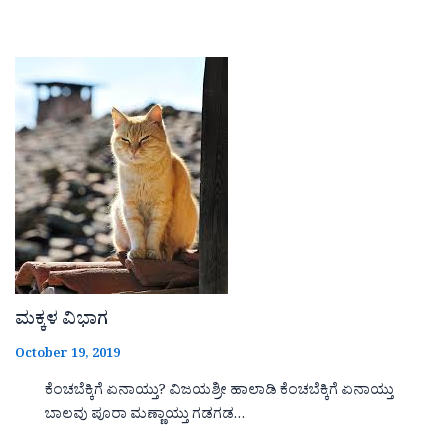
ಮಕ್ಕಳ ವಿಭಾಗ
October 19, 2019
ಕೆಂಚಬೆಕ್ಕಿಗೆ ಏನಾಯ್ತು? ವಿಜಯಶ್ರೀ ಹಾಲಾಡಿ ಕೆಂಚಬೆಕ್ಕಿಗೆ ಏನಾಯ್ತು
ಬಾಲವು ಪೂರಾ ಮಣ್ಣಾಯ್ತು ಗಡಗಡ…