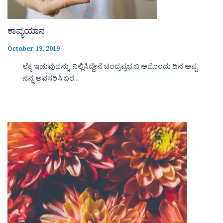
ಕಾವ್ಯಯಾನ
October 19, 2019
ಲೆಕ್ಕ ಇಡುವುದನ್ನು ನಿಲ್ಲಿಸಿದ್ದೇನೆ ಚಂದ್ರಪ್ರಭ.ಬಿ ಅದೊಂದು ದಿನ ಅಪ್ಪ
ನನ್ನ ಅವಸರಿಸಿ ಬರ…