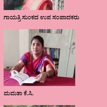
ಗಾಯತ್ರಿ ಸುಂಕದ ಉಪ ಸಂಪಾದಕರು
ಮಮತಾ ಕೆ.ಸಿ.