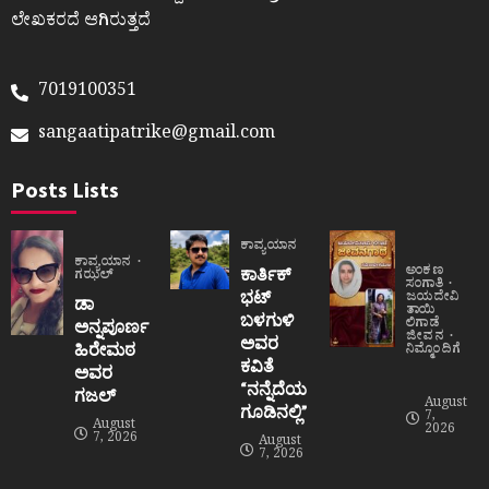
ಲೇಖಕರದೆ ಆಗಿರುತ್ತದೆ
7019100351
sangaatipatrike@gmail.com
Posts Lists
ಕಾವ್ಯಯಾನ
ಕಾವ್ಯಯಾನ
ಅಂಕಣ
ಕಾರ್ತಿಕ್
ಗಝಲ್
ಸಂಗಾತಿ
ಭಟ್
ಜಯದೇವಿ
ಡಾ
ತಾಯಿ
ಬಳಗುಳಿ
ಲಿಗಾಡೆ
ಅನ್ನಪೂರ್ಣ
ಜೀವನ
ಅವರ
ಹಿರೇಮಠ
ನಿಮ್ಮೊಂದಿಗೆ
ಕವಿತೆ
ಅವರ
“ನನ್ನೆದೆಯ
ಗಜಲ್
August
ಗೂಡಿನಲ್ಲಿ”
7,
August
2026
7, 2026
August
7, 2026