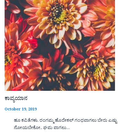
ಕಾವ್ಯಯಾನ
October 19, 2019
ಹೂ ಕವಿತೆಗಳು. ರಂಗಮ್ಮ ಹೊದೇಕಲ್ ಗಂಧವಾಗಲು ಬೇರು ಎಷ್ಟು
ನೋಯಬೇಕೋ.. ಘಮ ವಾಗಲು…