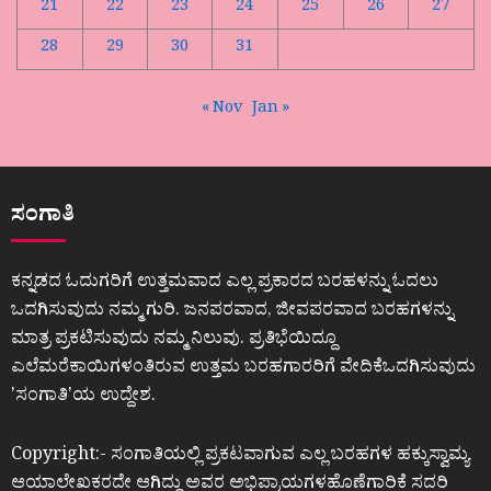
21
22
23
24
25
26
27
28
29
30
31
« Nov
Jan »
ಸಂಗಾತಿ
ಕನ್ನಡದ ಓದುಗರಿಗೆ ಉತ್ತಮವಾದ ಎಲ್ಲ ಪ್ರಕಾರದ ಬರಹಳನ್ನು ಓದಲು
ಒದಗಿಸುವುದು ನಮ್ಮ ಗುರಿ. ಜನಪರವಾದ, ಜೀವಪರವಾದ ಬರಹಗಳನ್ನು
ಮಾತ್ರ ಪ್ರಕಟಿಸುವುದು ನಮ್ಮ ನಿಲುವು. ಪ್ರತಿಭೆಯಿದ್ದೂ
ಎಲೆಮರೆಕಾಯಿಗಳಂತಿರುವ ಉತ್ತಮ ಬರಹಗಾರರಿಗೆ ವೇದಿಕೆಒದಗಿಸುವುದು
ʼಸಂಗಾತಿʼಯ ಉದ್ದೇಶ.
Copyright:- ಸಂಗಾತಿಯಲ್ಲಿ ಪ್ರಕಟವಾಗುವ ಎಲ್ಲ ಬರಹಗಳ ಹಕ್ಕುಸ್ವಾಮ್ಯ
ಆಯಾಲೇಖಕರದೇ ಆಗಿದ್ದು ಅವರ ಅಭಿಪ್ರಾಯಗಳಹೊಣೆಗಾರಿಕೆ ಸದರಿ