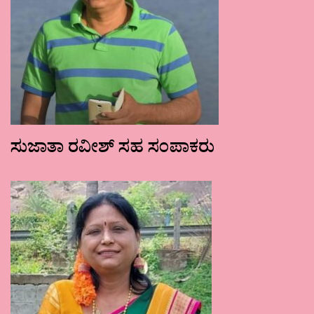
ಸುಜಾತಾ ರವೀಶ್ ಸಹ ಸಂಪಾಕರು