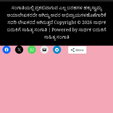
ಸಂಗಾತಿಯಲ್ಲಿ ಪ್ರಕಟವಾಗುವ ಎಲ್ಲ ಬರಹಗಳ ಹಕ್ಕುಸ್ವಾಮ್ಯ
ಆಯಾಲೇಖಕರದೇ ಆಗಿದ್ದು ಅವರ ಅಭಿಪ್ರಾಯಗಳಹೊಣೆಗಾರಿಕೆ
ಸದರಿ ಲೇಖಕರದೆ ಆಗಿರುತ್ತದೆ Copyright © 2026 ಸಾರ್ಥಕ
ಬದುಕಿಗೆ ಸಾಹಿತ್ಯ ಸಂಗಾತಿ | Powered by ಸಾರ್ಥಕ ಬದುಕಿಗೆ
ಸಾಹಿತ್ಯ ಸಂಗಾತಿ
More