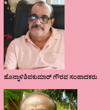
ಹೊನ್ನಾಳಿಶಿವಕುಮಾರ್ ಗೌರವ ಸಂಪಾದಕರು