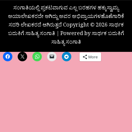
ಸಂಗಾತಿಯಲ್ಲಿ ಪ್ರಕಟವಾಗುವ ಎಲ್ಲ ಬರಹಗಳ ಹಕ್ಕುಸ್ವಾಮ್ಯ
ಆಯಾಲೇಖಕರದೇ ಆಗಿದ್ದು ಅವರ ಅಭಿಪ್ರಾಯಗಳಹೊಣೆಗಾರಿಕೆ
ಸದರಿ ಲೇಖಕರದೆ ಆಗಿರುತ್ತದೆ Copyright © 2026 ಸಾರ್ಥಕ
ಬದುಕಿಗೆ ಸಾಹಿತ್ಯ ಸಂಗಾತಿ | Powered by ಸಾರ್ಥಕ ಬದುಕಿಗೆ
ಸಾಹಿತ್ಯ ಸಂಗಾತಿ
More