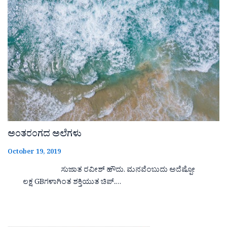
ಅಂತರಂಗದ ಅಲೆಗಳು
October 19, 2019
ಸುಜಾತ ರವೀಶ್ ಹೌದು. ಮನವೆಂಬುದು ಅದೆಷ್ಪೋ
ಲಕ್ಷ GBಗಳಾಗಿಂತ ಶಕ್ತಿಯುತ ಚಿಪ್.…