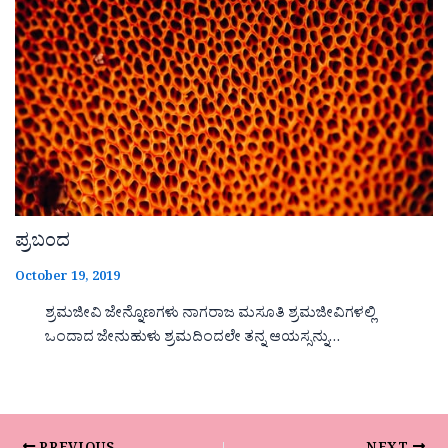
ಪ್ರಬಂದ
October 19, 2019
ಶ್ರಮಜೀವಿ ಜೇನ್ನೊಣಗಳು ನಾಗರಾಜ ಮಸೂತಿ ಶ್ರಮಜೀವಿಗಳಲ್ಲಿ
ಒಂದಾದ ಜೇನುಹುಳು ಶ್ರಮದಿಂದಲೇ ತನ್ನ ಆಯಸ್ಸನ್ನು…