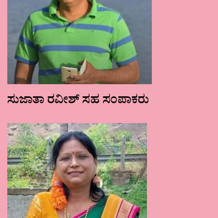
ಸುಜಾತಾ ರವೀಶ್ ಸಹ ಸಂಪಾಕರು