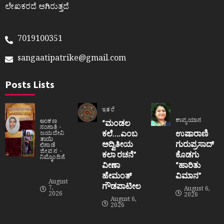
ಲೇಖಕರದೆ ಆಗಿರುತ್ತದೆ
7019100351
sangaatipatrike@gmail.com
Posts Lists
ಇತರೆ
ಕಾವ್ಯಯಾನ
ಅಂಕಣ
“ಮಂಡಲ
ಸಂಗಾತಿ
ಕಲೆ….ಎಂಬ
ಉಷಾರಾಣಿ
ಜಯದೇವಿ
ತಾಯಿ
ಅದ್ವಿತೀಯ
ಗುರುಪ್ರಸಾದ್
ಲಿಗಾಡೆ
ಜೀವನ
ಕಲಾ ರಚನೆ”‌
ಕೊಡಗು
ನಿಮ್ಮೊಂದಿಗೆ
ವೀಣಾ
“ಹಾರಿತು
ಹೇಮಂತ್‌
ವಿಮಾನ”
August
ಗೌಡಪಾಟೀಲ
7,
August 6,
2026
2026
August 6,
2026