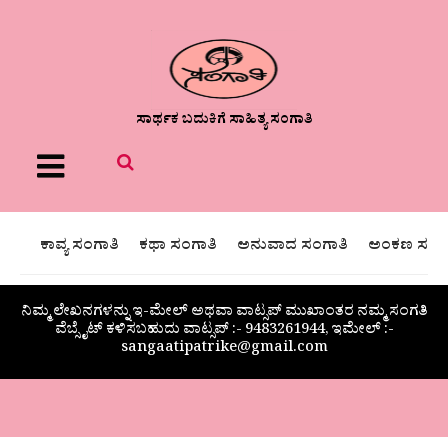
ಸಾರ್ಥಕ ಬದುಕಿಗೆ ಸಾಹಿತ್ಯ ಸಂಗಾತಿ
Menu
ಕಾವ್ಯ ಸಂಗಾತಿ
ಕಥಾ ಸಂಗಾತಿ
ಅನುವಾದ ಸಂಗಾತಿ
ಅಂಕಣ ಸಂಗಾ
ನಿಮ್ಮ ಲೇಖನಗಳನ್ನು ಇ-ಮೇಲ್ ಅಥವಾ ವಾಟ್ಸಪ್ ಮುಖಾಂತರ ನಮ್ಮ ಸಂಗತಿ
ವೆಬ್ಸೈಟ್ ಕಳಿಸಬಹುದು ವಾಟ್ಸಪ್‌ :- 9483261944, ಇಮೇಲ್ :-
sangaatipatrike@gmail.com