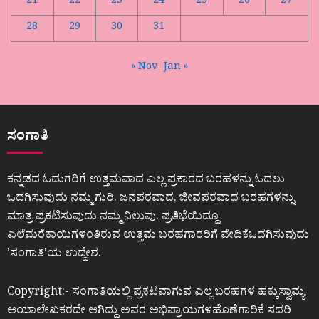
21
22
23
24
25
26
27
28
29
30
31
« Nov
Jan »
ಸಂಗಾತಿ
ಕನ್ನಡದ ಓದುಗರಿಗೆ ಉತ್ತಮವಾದ ಎಲ್ಲ ಪ್ರಕಾರದ ಬರಹಳನ್ನು ಓದಲು
ಒದಗಿಸುವುದು ನಮ್ಮ ಗುರಿ. ಜನಪರವಾದ, ಜೀವಪರವಾದ ಬರಹಗಳನ್ನು
ಮಾತ್ರ ಪ್ರಕಟಿಸುವುದು ನಮ್ಮ ನಿಲುವು. ಪ್ರತಿಭೆಯಿದ್ದೂ
ಎಲೆಮರೆಕಾಯಿಗಳಂತಿರುವ ಉತ್ತಮ ಬರಹಗಾರರಿಗೆ ವೇದಿಕೆಒದಗಿಸುವುದು
ʼಸಂಗಾತಿʼಯ ಉದ್ದೇಶ.
Copyright:- ಸಂಗಾತಿಯಲ್ಲಿ ಪ್ರಕಟವಾಗುವ ಎಲ್ಲ ಬರಹಗಳ ಹಕ್ಕುಸ್ವಾಮ್ಯ
ಆಯಾಲೇಖಕರದೇ ಆಗಿದ್ದು ಅವರ ಅಭಿಪ್ರಾಯಗಳಹೊಣೆಗಾರಿಕೆ ಸದರಿ