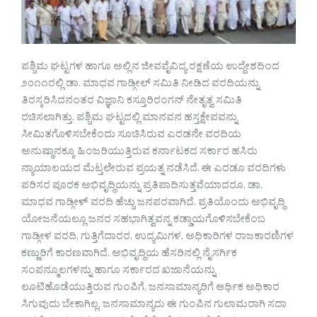
ಪಶ್ಚಿಮ ಘಟ್ಟಗಳ ಹಾಗೂ ಅಲ್ಲಿನ ಜೀವವೈವಿದ್ಯ ರಕ್ಷಣೆಯ ಉದ್ದೇಶದಿಂದ
೨೦೧೧ರಲ್ಲಿ ಡಾ. ಮಾಧವ ಗಾಡ್ಗೀಲ್ ಸಮಿತಿ ನೀಡಿದ ವರದಿಯನ್ನು
ತಿರಸ್ಕರಿಸಿದನಂತರ ವಿಜ್ಞಾನಿ ಕಸ್ತೂರಿರಂಗನ್ ನೇತೃತ್ವ ಸಮಿತಿ
ರಚಿಸಲಾಗಿತ್ತು. ಪಶ್ಚಿಮ ಘಟ್ಟದಲ್ಲಿ ಮಾನವನ ಹಸ್ತಕ್ಷೇಪವನ್ನು
ಸೀಮಿತಗೊಳಿಸಬೇಕೆಂದು ಸೂಚಿಸಿರುವ ಎರಡನೇ ವರದಿಯ
ಅನುಷ್ಠಾನಕ್ಕೂ ಹಿಂಜರಿಯುತ್ತಿರುವ ಕರ್ನಾಟಕದ ಸರ್ಕಾರ ಹಸಿರು
ನ್ಯಾಯಾಲಯದ ಮೆಟ್ತಲೇರುವ ಪ್ರಯತ್ನ ನಡೆಸಿದೆ. ಈ ಎರಡೂ ವರದಿಗಳು
ಪರಿಸರ ಪೂರಕ ಅಭಿವೃದ್ಧಿಯನ್ನು ಪ್ರತಿಪಾದಿಸುತ್ತವೆಯಾದರೂ, ಡಾ.
ಮಾಧವ ಗಾಡ್ಗೀಳ್ ವರದಿ ಹೆಚ್ಚು ಜನಪರವಾಗಿದೆ. ಪ್ರತಿಯೊಂದು ಅಭಿವೃದ್ಧಿ
ಯೋಜನೆಯಲ್ಲೂ ಜನರ ಸಹಭಾಗಿತ್ವವನ್ನ ಕಡ್ಡಾಯಗೊಳಿಸಬೇಕೆಂಬ
ಗಾಡ್ಗೀಳ ವರದಿ, ಗುತ್ತಿಗೆದಾರರ, ಉದ್ಯಮಿಗಳ, ಅಧಿಕಾರಿಗಳ ರಾಜಕಾರಣಿಗಳ
ಕಣ್ಣುರಿಗೆ ಕಾರಣವಾಗಿದೆ. ಅಭಿವೃದ್ಧಿಯ ಹೆಸರಿನಲ್ಲಿ ನೈಸರ್ಗಿಕ
ಸಂಪನ್ಮೂಲಗಳನ್ನು ಹಾಗೂ ಸರ್ಕಾರದ ಖಜಾನೆಯನ್ನು
ಲೂಟಿಹೊಡೆಯುತ್ತಿರುವ ಗುಂಪಿಗೆ, ಜನಸಾಮಾನ್ಯರಿಗೆ ಆರ್ಥಿಕ ಅಧಿಕಾರ
ಸಿಗುವುದು ಬೇಕಾಗಿಲ್ಲ. ಜನಸಾಮಾನ್ಯರು ಈ ಗುಂಪಿನ ಗುಲಾಮರಾಗಿ ಸದಾ