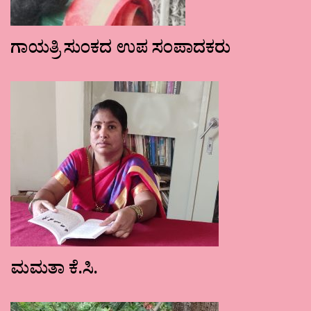
ಗಾಯತ್ರಿ ಸುಂಕದ ಉಪ ಸಂಪಾದಕರು
ಮಮತಾ ಕೆ.ಸಿ.