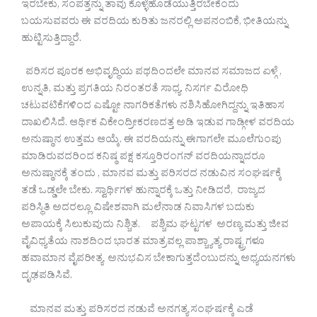
ಇರಬೇಕು, ಸಂಪತ್ತನ್ನು ತಾವು ಕೊಳ್ಳೆಹೊಡೆಯುತ್ತಿರಬೇಕೆಂದು
ಬಯಸುವವರು ಈ ವರದಿಯ ಕುರಿತು ಜನರಲ್ಲಿ ಅಪನಂಬಿಕೆ, ಭೀತಿಯನ್ನು
ಹುಟ್ಟಿಸುತ್ತಿದ್ದಾರೆ.
ಪರಿಸರ ಪೂರಕ ಅಭಿವೃದ್ಧಿಯ ಪಥದಿಂದಲೇ ಮಾನವ ಸಮಾಜದ ಏಳ್ಗೆ ,
ಉನ್ನತಿ, ಮತ್ತು ಪ್ರಗತಿಯ ನಿರಂತರತೆ ಸಾಧ್ಯ. ನಿಸರ್ಗ ವಿರೋಧಿ
ಚಟುವಟಿಕೆಗಳಿಂದ ಎಷ್ಟೋ ನಾಗರಿಕತೆಗಳು ನಶಿಸಿಹೋಗಿದ್ದನ್ನು ಇತಿಹಾಸ
ದಾಖಲಿಸಿದೆ. ಆರ್ಥಿಕ ವಿಕೇಂದ್ರೀಕರಣದತ್ತ ಅಡಿ ಇಡುವ ಗಾಡ್ಗೀಳ ವರದಿಯ
ಅನುಷ್ಠಾನ ಉತ್ತಮ ಆಯ್ಕೆ. ಈ ವರದಿಯನ್ನು ಈಗಾಗಲೇ ಮೂಲೆಗುಂಪು
ಮಾಡಿರುವದರಿಂದ ಕನಿಷ್ಠ ಪಕ್ಷ ಕಸ್ತೂರಿರಂಗನ್ ವರದಿಯನ್ನಾದರೂ
ಅನುಷ್ಠಾನಕ್ಕೆ ತಂದು , ಮಾನವ ಮತ್ತು ಪರಿಸರದ ನಡುವಿನ ಸಂಘರ್ಷಕ್ಕೆ
ತಡೆ ಒಡ್ಡಲೇ ಬೇಕು. ಸ್ವಾರ್ಥಿಗಳ ಹುನ್ನಾರಕ್ಕೆ ಒತ್ತು ನೀಡಿದರೆ, ರಾಜ್ಯದ
ಪರಿಸ್ಥಿತಿ ಅದರಲ್ಲೂ ವಿಷೇಶವಾಗಿ ಮಲೆನಾಡ ನಿವಾಸಿಗಳ ಬದುಕು
ಅಪಾಯಕ್ಕೆ ಸಿಲುಕುವುದು ನಿಶ್ಚಿತ. ಪಶ್ಚಿಮ ಘಟ್ಟಗಳ ಅರಣ್ಯ ಮತ್ತು ಜೀವ
ವೈವಿಧ್ಯತೆಯ ನಾಶದಿಂದ ಭಾರತ ಮಾತ್ರವಲ್ಲ ಪಾಶ್ಚ್ಯಾತ್ಯ ರಾಷ್ಟ್ರಗಳೂ
ಹವಾಮಾನ ವೈಪರೀತ್ಯ ಅನುಭವಿಸ ಬೇಕಾಗುತ್ತದೆಂಬುದನ್ನು ಅಧ್ಯಯನಗಳು
ದೃಢಪಡಿಸಿವೆ.
ಮಾನವ ಮತ್ತು ಪರಿಸರದ ನಡುವೆ ಅನಗತ್ಯ ಸಂಘರ್ಷಕ್ಕೆ ಎಡೆ