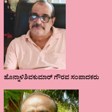
ಹೊನ್ನಾಳಿಶಿವಕುಮಾರ್ ಗೌರವ ಸಂಪಾದಕರು