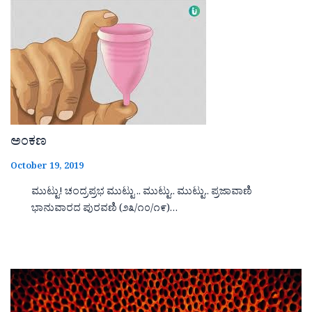
ಅಂಕಣ
October 19, 2019
ಮುಟ್ಟು! ಚಂದ್ರಪ್ರಭ ಮುಟ್ಟು .. ಮುಟ್ಟು.. ಮುಟ್ಟು.. ಪ್ರಜಾವಾಣಿ
ಭಾನುವಾರದ ಪುರವಣಿ (೨೩/೧೦/೧೯)…