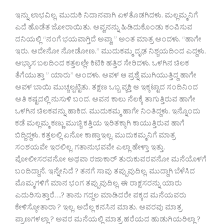
ಇನ್ನು ಲಾಭವಿಲ್ಲ. ಮುದುಕಿ ನಿದಾನವಾಗಿ ಏಳತೊಡಗಿದಳು. ಮಲ್ಲಮ್ಮನಿಗೆ
ಎದೆ ಹೊಡೆತ ಜೋರಾಯಿತು. ಅವ್ವನನ್ನು ಹಿಡಿದುಕೊಂಡು ಕಂಪಿಸುವ
ದನಿಯಲ್ಲಿ “ನಂಗೆ ಭಯವಾಗ್ತಿದೆ ಅವ್ವಾ ” ಅಂತ ಮಾತ್ರ ಅಂದಳು. “ಹಾಗೇ
ಇರು. ಅದೇನೋ ನೋಡೋಣ.” ಮುದುಕಮ್ಮ ದೃಢ ನಿಶ್ಚಯದಿಂದ ಎದ್ದಳು.
ಅಭ್ಯಾಸ ಬಲದಿಂದ ಕತ್ತಲಲ್ಲೇ ಕಿಟಿಕಿ ಹತ್ತಿರ ಸೇರಿದಳು. ಒಳಗಿನ ಚಿಲಕ
ತೆಗೆಯುತ್ತಾ ” ಯಾರು” ಅಂದಳು. ಅವಳ ಆ ಪ್ರಶ್ನೆ ಮುಗಿಯುತ್ತಿದ್ದ ಹಾಗೇ
ಅವಳ ಬಾಯಿ ಮುಚ್ಚಲ್ಪಟ್ಟಿತು. ತಕ್ಷಣ ಒಬ್ಬ ವ್ಯಕ್ತಿ ಆ ಇಕ್ಕಟ್ಟಾದ ಸಂದಿನಿಂದ
ಅತಿ ಕಷ್ಟದಲ್ಲಿ ನುಸುಳಿ ಬಂದ. ಅವನ ಕಾಲು ನೆಲಕ್ಕೆ ತಾಗುತ್ತಿರುವ ಹಾಗೇ
ಒಳಗಿನ ಚಿಲಕವನ್ನು ಹಾಕಿದ. ಮುದುಕಮ್ಮ ಹಾಗೇ ನಿಂತಿದ್ದಳು. ಇನ್ನೊಂದು
ಕಡೆ ಮಲ್ಲಮ್ಮ ಕಣ್ಣು ಮುಚ್ಚಿ ಕತ್ತಿಯ ಇರಿತಕ್ಕಾಗಿ ಕಾಯುತ್ತಿರುವ ಹಾಗೆ
ಬಿದ್ದಿದ್ದಳು. ಕತ್ತಲಲ್ಲಿ ಏನೋ ಕಾಣ್ತಾಇಲ್ಲ. ಮುದುಕಮ್ಮನಿಗೆ ಮಾತ್ರ
ಸಂಶಯವೇ ಇರಲಿಲ್ಲ. ಗತಾನುಭವವೇ ಎಲ್ಲಾ ಹೇಳ್ತಾ ಇತ್ತು.
ಪೋಲೀಸರವನೋ ಅಥವಾ ರಜಾಕಾರ್ ತುರುಕುವರವನೋ ಮನೆಯೊಳಗೆ
ಬಂದಿದ್ದಾನೆ. ಇನ್ನೇನಿದೆ ? ತನಗೆ ಸಾವು ತಪ್ಪುವುದಿಲ್ಲ. ಮುದ್ದಾಗಿ ಬೆಳೆಸಿದ
ಮೊಮ್ಮಗಳಿಗೆ ಮಾನ ಭಂಗ ತಪ್ಪುವುದಿಲ್ಲ. ಈ ರಾಕ್ಷಸರನ್ನು ಯಾರು
ಎದುರಿಸುತ್ತಾರೆ….? ತಾನು ಗದ್ದಲ ಮಾಡಿದರೇ ಪಕ್ಕದ ಮನೆಯವರು
ಕೇಳಿಸ್ಕೋತಾರಾ ? ಇಲ್ಲ. ಅದೆಲ್ಲ ಕನಸಿನ ಮಾತು. ಅವರವು ಮಾತ್ರ
ಪ್ರಾಣಗಳಲ್ಲಾ ? ಅವರ ಮನೆಯಲ್ಲಿ ಮಾತ್ರ ಹರೆಯದ ಹುಡುಗಿಯರಿಲ್ಲಾ ?