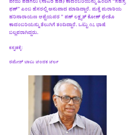
ವೇಯಿ ಪಡಗಲು (ಸಾವಿರ ಹೆಡೆ) ಕಾದಂಬರಿಯನ್ನು ಹಿಂದಿಗೆ “ಸಹಸ್ರ
ಫಣ್” ಎಂಬ ಹೆಸರಲ್ಲಿ ಅನುವಾದ ಮಾಡಿದ್ದಾರೆ. ಮತ್ತೆ ಮರಾಠಿಯ
ಹರಿನಾರಾಯಣ ಆಪ್ಟೆಯವರ ” ಪಣ್ ಲಕ್ಷ್ಯತ್ ಕೋಣ್ ಘೇತೊ
ಕಾದಂಬರಿಯನ್ನು ತೆಲುಗಿಗೆ ತಂದಿದ್ದಾರೆ. ಒಟ್ಟು ೧೭ ಭಾಷೆ
ಬಲ್ಲವರಾಗಿದ್ದರು.
ಕನ್ನಡಕ್ಕೆ:
ರಮೇಶ್ ಬಾಬು ಚಂದಕ ಚರ್ಲ