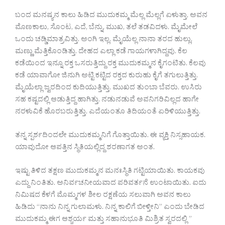
ಬಂದ ಮನಷ್ಯನ ಕಾಲು ಹಿಡಿದ ಮುದುಕಮ್ಮ ಮೆಲ್ಲ ಮೆಲ್ಲಗೆ ಏಳುತ್ತಾ, ಅವನ
ಮೊಣಕಾಲು, ಸೊಂಟ, ಎದೆ, ಬೆನ್ನು, ಮುಖ, ತಲೆ ತಡವಿದಳು. ಮೈಮೇಲೆ
ಒಂದು ಚಡ್ಡಿಮಾತ್ರವಿತ್ತು. ಅಂಗಿ ಇಲ್ಲ. ಮೈಯೆಲ್ಲ ನಾನಾ ತರದ ಹುಲ್ಲು,
ಮಣ್ಣು ಮೆತ್ತಿಕೊಂಡಿತ್ತು. ದೇಹದ ಎಲ್ಲಾ ಕಡೆ ಗಾಯಗಳಾಗಿದ್ದವು. ಕೆಲ
ಕಡೆಯಿಂದ ಇನ್ನೂ ರಕ್ತ ಒಸರುತ್ತಿದ್ದು ರಕ್ತ ಮುದುಕಮ್ಮನ ಕೈಗಂಟಿತು. ಕೆಲವು
ಕಡೆ ಯಾವಾಗೋ ಜಿನುಗಿ ಅಟ್ಟಿ ಕಟ್ಟಿದ ರಕ್ತದ ಕುರುಹು ಕೈಗೆ ತಗುಲುತ್ತಿತ್ತು.
ಮೈಯೆಲ್ಲಾ ಜ್ವರದಿಂದ ಕುದಿಯುತ್ತಿತ್ತು. ಮುಖದ ತುಂಬಾ ಬೆವರು. ಉಸಿರು
ಸಹ ಕಷ್ಟದಲ್ಲಿ ಆಡುತ್ತಿದ್ದ ಹಾಗಿತ್ತು. ನಡುನಡುವೆ ಅವನಿಗರಿವಿಲ್ಲದ ಹಾಗೇ
ನರಳುವಿಕೆ ಹೊರಬರುತ್ತಿತ್ತು. ಎದೆಯಂತೂ ತಿದಿಯಂತೆ ಏರಿಳಿಯುತ್ತಿತ್ತು.
ತನ್ನ ಸ್ಪರ್ಶದಿಂದಲೇ ಮುದುಕಮ್ಮನಿಗೆ ಗೊತ್ತಾಯಿತು. ಈ ವ್ಯಕ್ತಿ ನಿಸ್ಸಹಾಯಕ.
ಯಾವುದೋ ಆಪತ್ತಿನ ಸ್ಥಿತಿಯಲ್ಲಿದ್ದ ಶರಣಾಗತ ಅಂತ.
ಇಷ್ಟು ತಿಳಿದ ತಕ್ಷಣ ಮುದುಕಮ್ಮನ ಮನಃಸ್ಥಿತಿ ಗಟ್ಟಿಯಾಯಿತು. ಕಾಯಕವು
ಎದ್ದು ನಿಂತಿತು. ಅನಿರ್ವಚನೀಯವಾದ ಪರಿವರ್ತನೆ ಉಂಟಾಯಿತು. ಐದು
ನಿಮಿಷದ ಕೆಳಗೆ ಮೊಮ್ಮಗಳ ಶೀಲ ರಕ್ಷಣೆಯ ಸಲುವಾಗಿ ಅವನ ಕಾಲು
ಹಿಡಿದು “ನಾನು ನಿನ್ನ ಗುಲಾಮಳು. ನಿನ್ನ ಕಾಲಿಗೆ ಬೀಳ್ತೀನಿ” ಎಂದು ಬೇಡಿದ
ಮುದುಕಮ್ಮ ಈಗ ಆಶ್ಚರ್ಯ ಮತ್ತು ಸಹಾನುಭೂತಿ ಮಿಶ್ರಿತ ಸ್ವರದಲ್ಲಿ ”