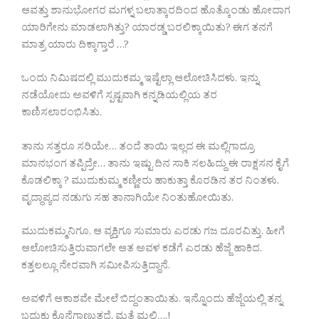
ಆವತ್ತು ಶಾನುಭೋಗರ ಮಗಳ್ನ ಬಲಾತ್ಕಾರದಿಂದ ಹೊತ್ಕೊಂಡು ಹೋದಾಗ
ಯಾರಿಗೇನು ಮಾಡಲಾಗಿತ್ತು? ಯಾರಡ್ಡ ಬರಲಿಕ್ಕಾಯಿತು? ಈಗ ತನಗೆ
ಮಾತ್ರ ಯಾರು ದಿಕ್ಕಾಗ್ತಾರೆ …?
ಒಂದು ನಿಮಿಷದಲ್ಲಿ ಮುದುಕಮ್ಮ ಇಷ್ಟೆಲ್ಲಾ ಆಲೋಚಿಸಿದಳು. ಇನ್ನು
ನಡೆಯೋದು ಅವಳಿಗೆ ಸ್ಪಷ್ಟವಾಗಿ ಕನ್ನಡಿಯಲ್ಲಿಯ ತರ
ಕಾಣಿಸಲಾರಂಭಿಸಿತು.
ತಾನು ಸತ್ತರೂ ಸರಿಯೇ… ತಂದೆ ತಾಯಿ ಇಲ್ಲದ ಈ ಮಲ್ಲಿಗಾದ್ರೂ
ಮಾನಭಂಗ ತಪ್ಪಿದ್ರೇ… ತಾನು ಇಷ್ಟು ದಿನ ಸಾಕಿ ಸಲಹಿದ್ದು ಈ ರಾಕ್ಷಸನ ಕೈಗೆ
ಕೊಡಲಿಕ್ಕಾ ? ಮುದುಕುಮ್ಮ ಕಣ್ಣೀರು ಹಾಕುತ್ತಾ ಕೊರಡಿನ ತರ ನಿಂತಳು.
ವೃದ್ಧಾಪ್ಯದ ನಡುಗು ಸಹ ತಾನಾಗಿಯೇ ನಿಂತುಹೋಯಿತು.
ಮುದುಕಮ್ಮನಿಗೂ, ಆ ವ್ಯಕ್ತಿಗೂ ಸುಮಾರು ಎರಡು ಗಜ ದೂರವಿತ್ತು. ಹೀಗೆ
ಆಲೋಚಿಸುತ್ತಿರುವಾಗಲೇ ಆತ ಅವಳ ಕಡೆಗೆ ಎರಡು ಹೆಜ್ಜೆ ಹಾಕಿದ.
ಕತ್ತಲಲ್ಲೂ ನೇರವಾಗಿ ಸಮೀಪಿಸುತ್ತಿದ್ದಾನೆ.
ಅವಳಿಗೆ ಆಕಾಶವೇ ಮೇಲೆ ಬಿದ್ದಂತಾಯಿತು. ಇನ್ನೊಂದು ಹೆಜ್ಜೆಯಲ್ಲಿ ತನ್ನ
ಬದುಕು ಕೊನೆಗಾಣುತ್ತದೆ. ಮತ್ತೆ ಮಲ್ಲಿ….!