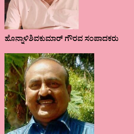
ಹೊನ್ನಾಳಿಶಿವಕುಮಾರ್ ಗೌರವ ಸಂಪಾದಕರು