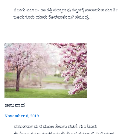
ತೆಲುಗು ಮೂಲ- ಡಾ.ಕತ್ತಿ ಪದ್ಮಾರಾವು ಕನ್ನಡಕ್ಕೆ ನಾರಾಯಣಮೂರ್ತಿ
ಬೂದುಗೂರು ಯಾರು ಕೊಲೆಪಾತಕರು? ಸಮುದ್ರ…
ಅನುವಾದ
November 6, 2019
ವಸಂತನಾಗಮನ ಮೂಲ ತೆಲುಗು ರಚನೆ: ಗುಂಟೂರು