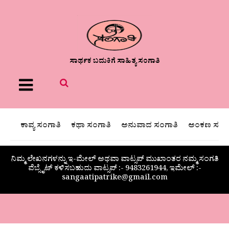
ಸಾರ್ಥಕ ಬದುಕಿಗೆ ಸಾಹಿತ್ಯ ಸಂಗಾತಿ
Menu
ಕಾವ್ಯ ಸಂಗಾತಿ
ಕಥಾ ಸಂಗಾತಿ
ಅನುವಾದ ಸಂಗಾತಿ
ಅಂಕಣ ಸಂಗಾ
ನಿಮ್ಮ ಲೇಖನಗಳನ್ನು ಇ-ಮೇಲ್ ಅಥವಾ ವಾಟ್ಸಪ್ ಮುಖಾಂತರ ನಮ್ಮ ಸಂಗತಿ
ವೆಬ್ಸೈಟ್ ಕಳಿಸಬಹುದು ವಾಟ್ಸಪ್‌ :- 9483261944, ಇಮೇಲ್ :-
sangaatipatrike@gmail.com