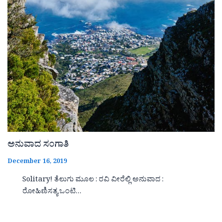
ಅನುವಾದ ಸಂಗಾತಿ
December 16, 2019
Solitary! ತೆಲುಗು ಮೂಲ : ರವಿ ವೀರೆಲ್ಲಿ ಅನುವಾದ :
ರೋಹಿಣಿಸತ್ಯ ಒಂಟಿ…