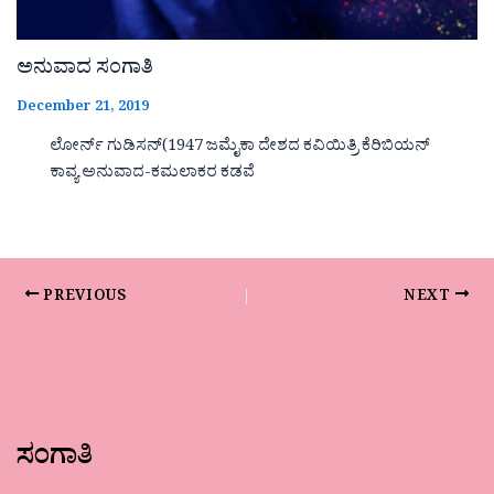
ಅನುವಾದ ಸಂಗಾತಿ
December 21, 2019
ಲೋರ್ನ್ ಗುಡಿಸನ್(1947 ಜಮೈಕಾ ದೇಶದ ಕವಿಯಿತ್ರಿ ಕೆರಿಬಿಯನ್
ಕಾವ್ಯ ಅನುವಾದ-ಕಮಲಾಕರ ಕಡವೆ
PREVIOUS
NEXT
ಸಂಗಾತಿ