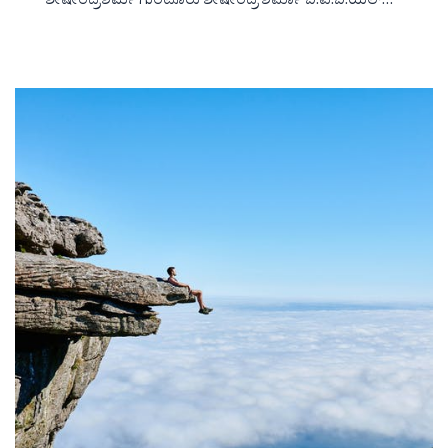
ಶೇಷೇಂದ್ರಶರ್ಮ ಗುಂಟೂರು ಶೇಷೇಂದ್ರ ಶರ್ಮಾ ಬಿ.ಏ.ಬಿ.ಯಲ್…