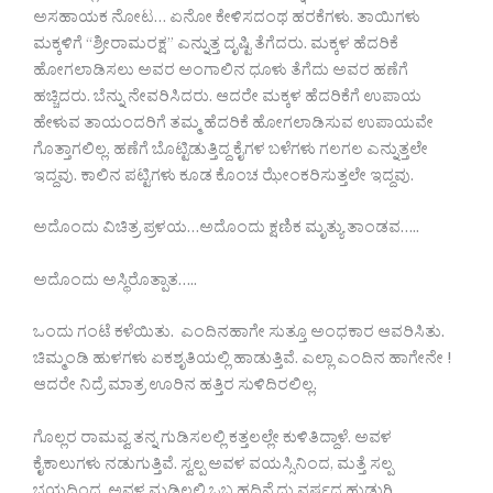
ಅಸಹಾಯಕ ನೋಟ… ಏನೋ ಕೇಳಿಸದಂಥ ಹರಕೆಗಳು. ತಾಯಿಗಳು
ಮಕ್ಕಳಿಗೆ “ಶ್ರೀರಾಮರಕ್ಷ” ಎನ್ನುತ್ತ ದೃಷ್ಟಿ ತೆಗೆದರು. ಮಕ್ಕಳ ಹೆದರಿಕೆ
ಹೋಗಲಾಡಿಸಲು ಅವರ ಅಂಗಾಲಿನ ಧೂಳು ತೆಗೆದು ಅವರ ಹಣೆಗೆ
ಹಚ್ಚಿದರು. ಬೆನ್ನು ನೇವರಿಸಿದರು. ಆದರೇ ಮಕ್ಕಳ ಹೆದರಿಕೆಗೆ ಉಪಾಯ
ಹೇಳುವ ತಾಯಂದರಿಗೆ ತಮ್ಮ ಹೆದರಿಕೆ ಹೋಗಲಾಡಿಸುವ ಉಪಾಯವೇ
ಗೊತ್ತಾಗಲಿಲ್ಲ. ಹಣೆಗೆ ಬೊಟ್ಟಿಡುತ್ತಿದ್ದ ಕೈಗಳ ಬಳೆಗಳು ಗಲಗಲ ಎನ್ನುತ್ತಲೇ
ಇದ್ದವು. ಕಾಲಿನ ಪಟ್ಟಿಗಳು ಕೂಡ ಕೊಂಚ ಝೇಂಕರಿಸುತ್ತಲೇ ಇದ್ದವು.
ಅದೊಂದು ವಿಚಿತ್ರ ಪ್ರಳಯ…ಅದೊಂದು ಕ್ಷಣಿಕ ಮೃತ್ಯು ತಾಂಡವ…..
ಅದೊಂದು ಅಸ್ಥಿರೊತ್ಪಾತ…..
ಒಂದು ಗಂಟೆ ಕಳೆಯಿತು. ಎಂದಿನಹಾಗೇ ಸುತ್ತೂ ಅಂಧಕಾರ ಆವರಿಸಿತು.
ಚಿಮ್ಮಂಡಿ ಹುಳಗಳು ಏಕಶೃತಿಯಲ್ಲಿ ಹಾಡುತ್ತಿವೆ. ಎಲ್ಲಾ ಎಂದಿನ ಹಾಗೇನೇ !
ಆದರೇ ನಿದ್ರೆ ಮಾತ್ರ ಊರಿನ ಹತ್ತಿರ ಸುಳಿದಿರಲಿಲ್ಲ.
ಗೊಲ್ಲರ ರಾಮವ್ವ ತನ್ನ ಗುಡಿಸಲಲ್ಲಿ ಕತ್ತಲಲ್ಲೇ ಕುಳಿತಿದ್ದಾಳೆ. ಅವಳ
ಕೈಕಾಲುಗಳು ನಡುಗುತ್ತಿವೆ. ಸ್ವಲ್ಪ ಅವಳ ವಯಸ್ಸಿನಿಂದ, ಮತ್ತೆ ಸಲ್ಪ