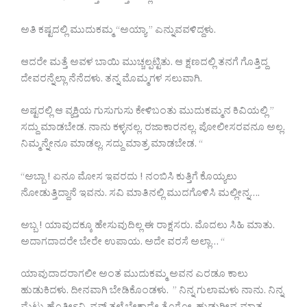
ಅತಿ ಕಷ್ಟದಲ್ಲಿ ಮುದುಕಮ್ಮ “ಅಯ್ಯಾ ” ಎನ್ನುವವಳಿದ್ದಳು.
ಆದರೇ ಮತ್ತೆ ಅವಳ ಬಾಯಿ ಮುಚ್ಚಲ್ಪಟ್ಟಿತು. ಆ ಕ್ಷಣದಲ್ಲಿ ತನಗೆ ಗೊತ್ತಿದ್ದ
ದೇವರನ್ನೆಲ್ಲಾ ನೆನೆದಳು. ತನ್ನ ಮೊಮ್ಮಗಳ ಸಲುವಾಗಿ.
ಅಷ್ಟರಲ್ಲಿ ಆ ವ್ಯಕ್ತಿಯ ಗುಸುಗುಸು ಕೇಳಿಬಂತು ಮುದುಕಮ್ಮನ ಕಿವಿಯಲ್ಲಿ ”
ಸದ್ದು ಮಾಡಬೇಡ. ನಾನು ಕಳ್ಳನಲ್ಲ. ರಜಾಕಾರನಲ್ಲ. ಪೋಲೀಸರವನೂ ಅಲ್ಲ.
ನಿಮ್ಮನ್ನೇನೂ ಮಾಡಲ್ಲ. ಸದ್ದು ಮಾತ್ರ ಮಾಡಬೇಡ. “
“ಅಬ್ಬಾ ! ಏನೂ ಮೋಸ ಇವರದು ! ನಂಬಿಸಿ ಕುತ್ತಿಗೆ ಕೊಯ್ಯಲು
ನೋಡುತ್ತಿದ್ದಾನೆ ಇವನು. ಸವಿ ಮಾತಿನಲ್ಲಿ ಮುದಗೊಳಿಸಿ ಮಲ್ಲೀನ್ನ….
ಅಬ್ಬ ! ಯಾವುದಕ್ಕೂ ಹೇಸುವುದಿಲ್ಲ ಈ ರಾಕ್ಷಸರು. ಮೊದಲು ಸಿಹಿ ಮಾತು.
ಅದಾಗದಾದರೇ ಬೇರೇ ಉಪಾಯ. ಅದೇ ವರಸೆ ಅಲ್ಲಾ… “
ಯಾವುದಾದರಾಗಲೀ ಅಂತ ಮುದುಕಮ್ಮ ಅವನ ಎರಡೂ ಕಾಲು
ಹುಡುಕಿದಳು. ದೀನವಾಗಿ ಬೇಡಿಕೊಂಡಳು. ” ನಿನ್ನ ಗುಲಾಮಳು ನಾನು. ನಿನ್ನ