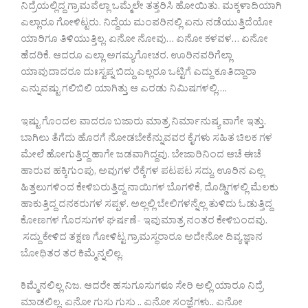
ನಿದ್ರೆಯಲ್ಲಿದ್ದ ಗ್ರಾಮವೆಲ್ಲಾ ಒಮ್ಮೆಲೇ ತತ್ತರಿಸಿ ಹೋಯಿತು. ಮಕ್ಕಳಾದಿಯಾಗಿ
ಎಲ್ಲಾರೂ ಗೋಳಿಟ್ಟರು. ನಿದ್ದೆಯ ಮಂಪರಿನಲ್ಲಿ ಏನು ನಡೆಯುತ್ತಿದೆಯೋ
ಯಾರಿಗೂ ತಿಳಿಯುತ್ತಿಲ್ಲ. ಏನೋ ನೋವು… ಏನೋ ಕಳವಳ… ಏನೋ
ಹೆದರಿಕೆ. ಆದರೂ ಎಲ್ಲಾ ಅಗಮ್ಯಗೋಚರ. ಊರಿನವರಿಗೆಲ್ಲಾ
ಯಾವುದಾದರೂ ದುಃಸ್ವಪ್ನ ಬಿದ್ದು ಎಲ್ಲರೂ ಒಟ್ಟಿಗೆ ಎದ್ದು ಕೂತಿದ್ದಾರಾ
ಎನ್ನುವಷ್ಟು ಗಲಿಬಿಲಿ ಯಾಗಿತ್ತು ಆ ಎರಡು ನಿಮಿಷಗಳಲ್ಲಿ….
ಇಷ್ಟು ಗೊಂದಲ ವಾದರೂ ಬಜಾರು ಮಾತ್ರ ನಿರ್ಮಾನುಷ್ಯ ವಾಗೇ ಇತ್ತು.
ಬಾಗಿಲು ತೆಗೆದು ಹೊರಗೆ ನೋಡಬೇಕೆನ್ನುವವರ ಕೈಗಳು ಸಹಿತ ಚಿಲಕ ಗಳ
ಮೇಲೆ ಹೋಗುತ್ತಿದ್ದ ಹಾಗೇ ಜಡವಾಗಿದ್ದವು. ಬೇಜಾರಿನಿಂದ ಆಚೆ ಈಚೆ
ಹಾರುವ ಹಕ್ಕಿಗುಂಪು, ಅವುಗಳ ರೆಕ್ಕೆಗಳ ಪಟಪಟ ಸದ್ದು, ಊರಿನ ಎಲ್ಲ
ಹಿತ್ತಲುಗಳಿಂದ ಕೇಳಿಬರುತ್ತಿದ್ದ ನಾಯಿಗಳ ಬೊಗಳಿಕೆ, ದೊಡ್ಡಿಗಳಲ್ಲಿ ಮೆಲಕು
ಹಾಕುತ್ತಿದ್ದ ದನಕರುಗಳ ಸಪ್ಪಳ. ಅಲ್ಲಲ್ಲಿ ಬೇಲಿಗಳನ್ನೆಲ್ಲ ತುಳಿದು ಓಡುತ್ತಿದ್ದ
ಕೋಣಗಳ ಗೊರಸುಗಳ ಘರ್ಷಣೆ- ಇವುಮಾತ್ರ ನಂತರ ಕೇಳಿಬಂದವು.
ಸದ್ದು ಕೇಳಿದ ತಕ್ಷಣ ಗೋಳಿಟ್ಟ ಗ್ರಾಮಸ್ಥರಾರೂ ಅದೇನೋ ದಿವ್ಯ ಜ್ಞಾನ
ಬೋಧಿತರ ತರ ಕಿಮ್ಮೆನ್ನಲಿಲ್ಲ.
ಕಿಮ್ಮೆನಲಿಲ್ಲ ನಿಜ. ಆದರೇ ಹಸುಗೂಸುಗಳೂ ಸೇರಿ ಅಲ್ಲಿ ಯಾರೂ ನಿದ್ರೆ
ಮಾಡಲಿಲ್ಲ. ಏನೋ ಗುಸು ಗುಸು .. ಏನೋ ಸಂಜ್ಞೆಗಳು.. ಏನೋ