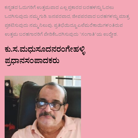
ಕನ್ನಡದ ಓದುಗರಿಗೆ ಉತ್ತಮವಾದ ಎಲ್ಲ ಪ್ರಕಾರದ ಬರಹಳನ್ನು ಓದಲು
ಒದಗಿಸುವುದು ನಮ್ಮ ಗುರಿ. ಜನಪರವಾದ, ಜೀವಪರವಾದ ಬರಹಗಳನ್ನು ಮಾತ್ರ
ಪ್ರಕಟಿಸುವುದು ನಮ್ಮ ನಿಲುವು. ಪ್ರತಿಭೆಯಿದ್ದೂ ಎಲೆಮರೆಕಾಯಿಗಳಂತಿರುವ
ಉತ್ತಮ ಬರಹಗಾರರಿಗೆ ವೇದಿಕೆಒದಗಿಸುವುದು ʼಸಂಗಾತಿʼಯ ಉದ್ದೇಶ.
ಕು.ಸ.ಮಧುಸೂದನರಂಗೇಹಳ್ಳಿ
ಪ್ರಧಾನಸಂಪಾದಕರು