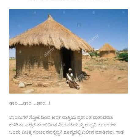
ಢಾಂ…..ಢಾಂ…..ಢಾಂ…!
ಬಾಂಬುಗಳ ಸ್ಫೋಟದಿಂದ ಅರ್ಧ ರಾತ್ರಿಯ ಪ್ರಶಾಂತ ವಾತಾವರಣ
ಕದಡಿತು. ಎಲ್ಲೆಡೆ ತುಂಬಿನಿಂತ ನೀರವತೆಯನ್ನು ಆ ಧ್ವನಿ ತರಂಗಗಳು
ಒಂದು ವಿಚಿತ್ರ ಸಂಚಲನವನ್ನೆಬ್ಬಿಸಿ ಶೂನ್ಯದಲ್ಲಿ ವಿಲೀನ ಮಾಡಿದವು. ಗಾಢ