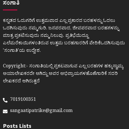
ಸಂಗಾತಿ
ಕನ್ನಡದ ಓದುಗರಿಗೆ ಉತ್ತಮವಾದ ಎಲ್ಲ ಪ್ರಕಾರದ ಬರಹಳನ್ನು ಓದಲು
ಒದಗಿಸುವುದು ನಮ್ಮ ಗುರಿ. ಜನಪರವಾದ, ಜೀವಪರವಾದ ಬರಹಗಳನ್ನು
ಮಾತ್ರ ಪ್ರಕಟಿಸುವುದು ನಮ್ಮ ನಿಲುವು. ಪ್ರತಿಭೆಯಿದ್ದೂ
ಎಲೆಮರೆಕಾಯಿಗಳಂತಿರುವ ಉತ್ತಮ ಬರಹಗಾರರಿಗೆ ವೇದಿಕೆಒದಗಿಸುವುದು
ʼಸಂಗಾತಿʼಯ ಉದ್ದೇಶ.
Copyright:- ಸಂಗಾತಿಯಲ್ಲಿ ಪ್ರಕಟವಾಗುವ ಎಲ್ಲ ಬರಹಗಳ ಹಕ್ಕುಸ್ವಾಮ್ಯ
ಆಯಾಲೇಖಕರದೇ ಆಗಿದ್ದು ಅವರ ಅಭಿಪ್ರಾಯಗಳಹೊಣೆಗಾರಿಕೆ ಸದರಿ
ಲೇಖಕರದೆ ಆಗಿರುತ್ತದೆ
7019100351
sangaatipatrike@gmail.com
Posts Lists