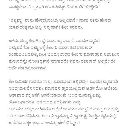
ಮೆಟ್ಟು ಹೊರ್ತೀನಿ. ನನ್ ತಲೆ ಬೇಕಾದ್ರೇ ತೊಗೋ. ಹುಡುಗೀನ್ನ ಮಾತ್ರ
ಮುಟ್ಟಬೇಡ. ನಿನ್ನ ತಂಗಿ ಅಂತ ತಿಳ್ಕೋ. ನಿನ್ ಕಾಲಿಗೆ ಬೀಳ್ತೀನಿ “
“ಇಲ್ಲವ್ವಾ ! ನಾನು ಹೇಳ್ತಿದ್ರೆ ನಂಬ್ತಾ ಇಲ್ಲ ಯಾಕೆ ? ನಾನು ನೀನು ಹೇಳಿದ
ಯಾವ ದುಷ್ಟನೂ ಅಲ್ಲ. ನಿನ್ನ ಹಾಗೇ ತೆಲುಗಿನವನು.
ಹೌದು. ಶುದ್ಧ ತೆಲುಗಿನಲ್ಲೇ ಮತಾಡ್ತಾ ಇದಾನೆ. ಮುದುಕಮ್ಮನಿಗೆ
ಇನ್ನುವರೆಗೋ ಇಷ್ಟು ಒಳ್ಳೆ ತೆಲುಗು ಮಾತಾಡಿದ ರಜಾಕಾರ್
ಕಂಡುಬಂದಿರಲಿಲ್ಲ. ಬರೀ ಬಂದೂಬಾರದ ತೆಲುಗು ಮಾತಾಡುವ ನಿಜಾಮಿನ
ತುರುಕರನ್ನೇ ನೋಡಿದ್ದಳಾಕೆ. ಹಾಗಾದರೇ ಇವನು ರಜಾಕಾರ್ ಅಲ್ಲವೆಂದೇ
ಚರ್ಚೆ ಮಾಡಿಕೊಂಡಳಾಕೆ.
ಕೆಲ ನಿಮಿಷಗಳಾದರೂ ಸಾವು, ಮಾನಭಂಗ ತಪ್ಪಿದವು ! ಮುದುಕಮ್ಮನಿಗದೇ
ಇಂದ್ರಜಾಲವೆನಿಸಿದವು. ಮಾನವನ ಹೃದಯಲ್ಲಿರುವ ಅಡಗಿರೋ ಅಜೇಯ
ಆಶಾವಾದ ಶಕ್ತ ಆಕೆಗೆ ಆಸರೆಯಾಯಿತು. ಬಂದ ಮನುಷ್ಯ ಎಷ್ಟು
ಹೊಸಬನಾದರೂ, ಆತ ಬಂದ ಪರಿಸ್ಥಿತಿಗಳು ಎಷ್ಟು
ಅನುಮಾನಾಸ್ಪದವಾಗಿದ್ದರೂ ಅದೇಕೋ ಮುದುಕಮ್ಮನಿಗೆ ಮಾತ್ರ ಅವನನ್ನು
ನಂಬಬಹುದೆನಿಸಿತು. ಅದು ವಿಶ್ವಾಸವಲ್ಲ. ವಿಶ್ವಾಸೇಚ್ಛೆ. ವಿಪತ್ತಿನ ಸ್ಥಿತಿಯಲ್ಲಿ
ಕಾಣಿಸಿದ ಏಕೈಕ ಆಧಾರ. ಅದನ್ನು ಹೇಗೆ ಬಿಟ್ಟಾಳು?