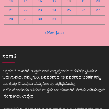
14
15
16
17
18
19
20
21
22
23
24
25
26
27
28
29
30
31
« Nov
Jan »
ಸಂಗಾತಿ
ಕನ್ನಡದ ಓದುಗರಿಗೆ ಉತ್ತಮವಾದ ಎಲ್ಲ ಪ್ರಕಾರದ ಬರಹಳನ್ನು ಓದಲು
ಒದಗಿಸುವುದು ನಮ್ಮ ಗುರಿ. ಜನಪರವಾದ, ಜೀವಪರವಾದ ಬರಹಗಳನ್ನು
ಮಾತ್ರ ಪ್ರಕಟಿಸುವುದು ನಮ್ಮ ನಿಲುವು. ಪ್ರತಿಭೆಯಿದ್ದೂ
ಎಲೆಮರೆಕಾಯಿಗಳಂತಿರುವ ಉತ್ತಮ ಬರಹಗಾರರಿಗೆ ವೇದಿಕೆಒದಗಿಸುವುದು
ʼಸಂಗಾತಿʼಯ ಉದ್ದೇಶ.