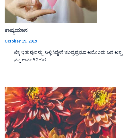
ಕಾವ್ಯಯಾನ
October 19, 2019
ಲೆಕ್ಕ ಇಡುವುದನ್ನು ನಿಲ್ಲಿಸಿದ್ದೇನೆ ಚಂದ್ರಪ್ರಭ.ಬಿ ಅದೊಂದು ದಿನ ಅಪ್ಪ
ನನ್ನ ಅವಸರಿಸಿ ಬರ…