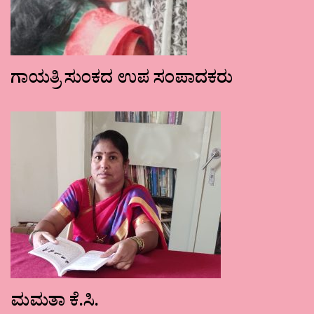
ಗಾಯತ್ರಿ ಸುಂಕದ ಉಪ ಸಂಪಾದಕರು
ಮಮತಾ ಕೆ.ಸಿ.