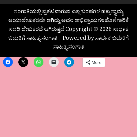
ಸಂಗಾತಿಯಲ್ಲಿ ಪ್ರಕಟವಾಗುವ ಎಲ್ಲ ಬರಹಗಳ ಹಕ್ಕುಸ್ವಾಮ್ಯ
ಆಯಾಲೇಖಕರದೇ ಆಗಿದ್ದು ಅವರ ಅಭಿಪ್ರಾಯಗಳಹೊಣೆಗಾರಿಕೆ
ಸದರಿ ಲೇಖಕರದೆ ಆಗಿರುತ್ತದೆ Copyright © 2026 ಸಾರ್ಥಕ
ಬದುಕಿಗೆ ಸಾಹಿತ್ಯ ಸಂಗಾತಿ | Powered by ಸಾರ್ಥಕ ಬದುಕಿಗೆ
ಸಾಹಿತ್ಯ ಸಂಗಾತಿ
More