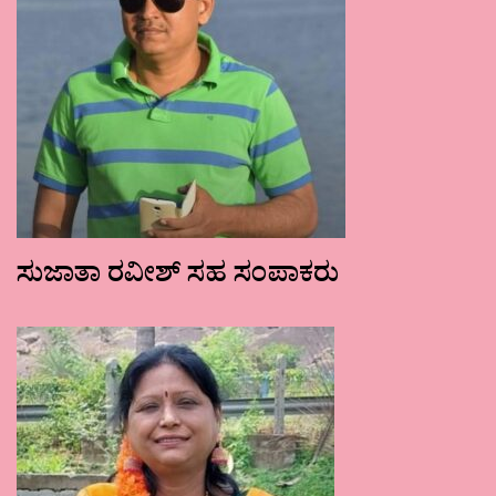
ಸುಜಾತಾ ರವೀಶ್ ಸಹ ಸಂಪಾಕರು