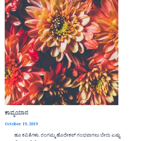
ಕಾವ್ಯಯಾನ
October 19, 2019
ಹೂ ಕವಿತೆಗಳು. ರಂಗಮ್ಮ ಹೊದೇಕಲ್ ಗಂಧವಾಗಲು ಬೇರು ಎಷ್ಟು