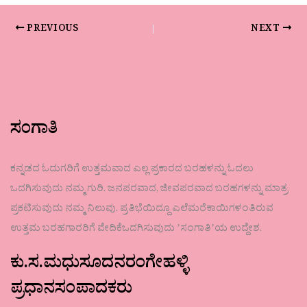
PREVIOUS
NEXT
ಸಂಗಾತಿ
ಕನ್ನಡದ ಓದುಗರಿಗೆ ಉತ್ತಮವಾದ ಎಲ್ಲ ಪ್ರಕಾರದ ಬರಹಳನ್ನು ಓದಲು
ಒದಗಿಸುವುದು ನಮ್ಮ ಗುರಿ. ಜನಪರವಾದ, ಜೀವಪರವಾದ ಬರಹಗಳನ್ನು ಮಾತ್ರ
ಪ್ರಕಟಿಸುವುದು ನಮ್ಮ ನಿಲುವು. ಪ್ರತಿಭೆಯಿದ್ದೂ ಎಲೆಮರೆಕಾಯಿಗಳಂತಿರುವ
ಉತ್ತಮ ಬರಹಗಾರರಿಗೆ ವೇದಿಕೆಒದಗಿಸುವುದು ʼಸಂಗಾತಿʼಯ ಉದ್ದೇಶ.
ಕು.ಸ.ಮಧುಸೂದನರಂಗೇಹಳ್ಳಿ
ಪ್ರಧಾನಸಂಪಾದಕರು