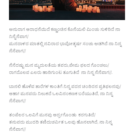
ಅನುರಾಗ ಆರಾಧನೆಯಿದೆ ಕಣ್ಣಂಚಿನ ಕೊನೆಯಲಿ ಮಿಂಚು ಸುಳಿದಿದೆ ನಾ
ನಿನ್ನೆನೆವಾಗ/
ಮನದಾಳದ ಮಾತಲ್ಲಿ ನವಿರಾದ ಭಾವೋತ್ಕರ್ಷ ಸಂಚು ಅಡಗಿದೆ ನಾ ನಿನ್ನ
ನೆನೆವಾಗ//
ನೆನೆದಷ್ಟು ಮನ ಮೃದುಲತೆಯ ತವರು,ಪೇಮ ಫಲದ ಗೊಂಚಲು/
ರಾಗದೊಲವ ಎಲರು ಹಾದಿಗುಂಟ ತೂಗುತಿದೆ ನಾ ನಿನ್ನ ನೆನೆವಾಗ//.
ಬಾನಲಿ ಹೊಳೆವ ತಾರೆಗಳ ಕಾಂತಿಗೆ ನಿನ್ನ ವದನ ಚಂದಿರನ ಪ್ರತಿಫಲನವು/
ಆಹಾ! ಮನವದು ನಿಲುಕದೆ ಒಲವಿನಂಕಣಕ ಬರೆಯುತಿದೆ, ನಾ ನಿನ್ನ
ನೆನೆವಾಗ//
ತಂಪೆಲರ ಒಲವಿಗೆ ಮನವು ಆರ್ದ್ರಗೊಂಡು ಕರಗುತಿದೆ/
ತನುವದು ಮುದದಿ ತಣಿದುಚರ್ವಿತ ಒಲವು ಹೊನಲಾಗಿದೆ, ನಾ ನಿನ್ನ
ನೆನೆವಾಗ//