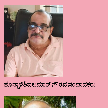
ಹೊನ್ನಾಳಿಶಿವಕುಮಾರ್ ಗೌರವ ಸಂಪಾದಕರು