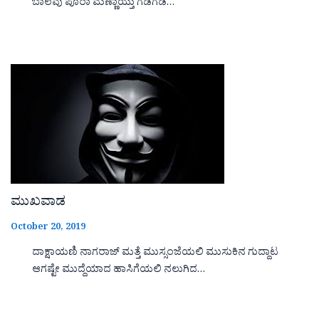
ಬಾಲವು ಪೂರಾ ಮಣ್ಣಾಯ್ತು ಗಡಗಡ…
ಮುಖವಾಡ
October 20, 2019
ದಾಕ್ಷಾಯಣಿ ನಾಗರಾಜ್ ಮತ್ತೆ ಮುಸ್ಸಂಜೆಯಲಿ ಮುಸುಕಿನ ಗುದ್ದಾಟ
ಆಗಷ್ಟೇ ಮುದ್ದೆಯಾದ ಹಾಸಿಗೆಯಲಿ ನಲುಗಿದ…