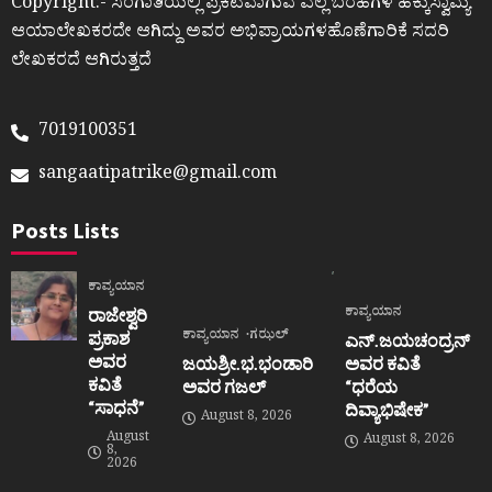
Copyright:- ಸಂಗಾತಿಯಲ್ಲಿ ಪ್ರಕಟವಾಗುವ ಎಲ್ಲ ಬರಹಗಳ ಹಕ್ಕುಸ್ವಾಮ್ಯ
ಆಯಾಲೇಖಕರದೇ ಆಗಿದ್ದು ಅವರ ಅಭಿಪ್ರಾಯಗಳಹೊಣೆಗಾರಿಕೆ ಸದರಿ
ಲೇಖಕರದೆ ಆಗಿರುತ್ತದೆ
7019100351
sangaatipatrike@gmail.com
Posts Lists
ಕಾವ್ಯಯಾನ
ಕಾವ್ಯಯಾನ
ರಾಜೇಶ್ವರಿ
ಕಾವ್ಯಯಾನ
ಗಝಲ್
ಪ್ರಕಾಶ
ಎನ್.ಜಯಚಂದ್ರನ್
ಅವರ
ಜಯಶ್ರೀ.ಭ.ಭಂಡಾರಿ
ಅವರ ಕವಿತೆ
ಕವಿತೆ
ಅವರ ಗಜಲ್
“ಧರೆಯ
“ಸಾಧನೆ”
ದಿವ್ಯಾಭಿಷೇಕ”
August 8, 2026
August
August 8, 2026
8,
2026