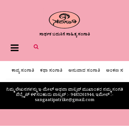
ಸಾರ್ಥಕ ಬದುಕಿಗೆ ಸಾಹಿತ್ಯ ಸಂಗಾತಿ
Menu
ಕಾವ್ಯ ಸಂಗಾತಿ
ಕಥಾ ಸಂಗಾತಿ
ಅನುವಾದ ಸಂಗಾತಿ
ಅಂಕಣ ಸಂಗಾ
ನಿಮ್ಮ ಲೇಖನಗಳನ್ನು ಇ-ಮೇಲ್ ಅಥವಾ ವಾಟ್ಸಪ್ ಮುಖಾಂತರ ನಮ್ಮ ಸಂಗತಿ
ವೆಬ್ಸೈಟ್ ಕಳಿಸಬಹುದು ವಾಟ್ಸಪ್‌ :- 9483261944, ಇಮೇಲ್ :-
sangaatipatrike@gmail.com