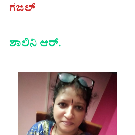
ಗಜಲ್
ಶಾಲಿನಿ ಆರ್.