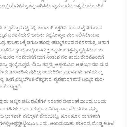
ಲ್ಲ ಕ್ರಿಯೆಗಳನ್ನೂ ತನ್ನದಾಗಿಸಿಕೊಳ್ಳುವ ಮರದ ಆತ್ಮ ನೆಲದೊಂದಿಗೆ
ನ್ನುವ ಗತ್ತಿನಲ್ಲಿ, ತುಂಡಾಗಿ ಕತ್ತರಿಸಿದರೂ ಮತ್ತೆ ಚಿಗುರುವ
ನ್ನುವ ಭರವಸೆಯಲ್ಲಿ ಬದುಕು ಕಟ್ಟಿಕೊಳ್ಳುವ ಮರ ಕಲಿಸಿಕೊಡುವ
್ತ, ಕಾಲಕಾಲಕ್ಕೆ ಚಿಗುರಿ ಹೂವು-ಹಣ್ಣುಗಳಿಂದ ನಳನಳಿಸುತ್ತ, ಆಗಾಗ
ುತೆರೆವ ಕ್ಷಣಕ್ಕೆ ಸಾಕ್ಷಿಯಾಗುತ್ತ ತನ್ನದೇ ಜಗತ್ತನ್ನು ಸೃಷ್ಟಿಸಿಕೊಂಡು
ುತ್ತದೆ. ಮರದ ಸಂವೇದನೆಗೆ ಜಾಗ ನೀಡುವ ನೆಲ ತಾಯಿ ಬೇರಿನೊಂದಿಗೆ
ನ್ನು ಪೂರೈಸುತ್ತದೆ. ಬೇರು ತನ್ನನ್ನು ಆಶ್ರಯಿಸಿದ ಅಹಂಭಾವದ ಮದ
ಬೆಳಕು ತುಂಡರಿಸುವುದಿಲ್ಲ; ಉದುರಿಬಿದ್ದ ಎಸಳುಗಳು ಗಾಳಿಯನ್ನು
್ಲ. ಹೀಗೆ ಎಲ್ಲ ಭೌತಿಕ ಲೆಕ್ಕಾಚಾರ, ವ್ಯವಹಾರಗಳಾಚೆ ನಿಲ್ಲುವ ಮರ-
ಗೊಳ್ಳುತ್ತದೆ.
ುದು ಅಲ್ಲಿನ ಚಟುವಟಿಕೆಗಳ ನಿರಂತರ ಜೀವಂತಿಕೆಯಿಂದ. ಬರಿಯ
ೋ ಸಂಗತಿಗಳು ಆವರಣಕ್ಕೊಂದು ವಿಶಿಷ್ಟವಾದ ಸೌಂದರ್ಯವನ್ನು
 ಭಾಗವಾಗಿ ನಮ್ಮೊಳಗೆ ಬೇರುಬಿಟ್ಟು, ಹೊಸಹೊಸ ರಾಗಗಳಾಗಿ
ರಗಳಲ್ಲಿ ಅಶ್ವತ್ಥಕಟ್ಟೆಯೂ ಒಂದು. ಅಜಾನುಬಾಹು ಶರೀರದ, ದೊಡ್ಡ ಕಿರೀಟ