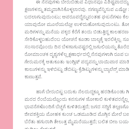
ಈ ನೆನಪುಗಳು ಬೇರುಬಿಡುವ ವಿಧಾನವೂ ವಿಶಿಷ್ಟವಾದದ್ದು. ಮ
ಕ್ಷಣಗಳನ್ನು ತಮ್ಮದಾಗಿಸಿಕೊಳ್ಳಲಾರವು. ನಗಣ್ಯವೆನ್ನಿಸುವ ಎಷ್
ಬದಲಾಗುವುದುಂಟು; ಅಪರೂಪದ್ದೆನ್ನುವಂತಹ ಘಟನೆಗಳೂ ಕೆಲವ
ಯಾವುದೋ ಮೂಲೆಯಲ್ಲೋ ಉಳಿದುಹೋಗುವುದುಂಟು. ತೋಟದಂಚಿ
ಮರಿಗಳನ್ನು ಮನೆಯ ಪಕ್ಕದ ಕೆರೆಗೆ ತಂದು ಬಿಡುತ್ತಿದ್ದ ಕಾ
ಸೇರಿಕೊಳ್ಳಬಹುದೆಂಬ ಯೋಚನೆ ಕೂಡಾ ಬಾಲ್ಯಕ್ಕೆ ಇರಲಿಕ್ಕಿಲ
ಸಂಸಾರವೊಂದು ದಿನ ಬೆಳಗಾಗುವಷ್ಟರಲ್ಲಿ ಜಗುಲಿಯನ್ನು ತೊರೆ
ರೋಮಾಂಚಕ ದೃಶ್ಯಗಳೆಲ್ಲ ಕ್ಷಣಾರ್ಧದಲ್ಲಿ ನೆನಪುಗಳಾಗಿ ರೂಪ ಬದಲ
ಗೇರುಮರಕ್ಕೆ ಆತುಕೂತು ಇಂಗ್ಲಿಷ್ ಪದ್ಯವನ್ನು ಬಾಯಿಪಾಠ ಮಾಡಿ
ಕಾಲುಗಳನ್ನು ಇಳಿಬಿಟ್ಟು ಡೆಬಿಟ್ಟು-ಕ್ರೆಡಿಟ್ಟುಗಳನ್ನು ಬ್ಯಾಲೆನ್ಸ್
ಕಾಣುತ್ತವೆ.
ಹಾಗೆ ಬೇರುಬಿಟ್ಟ ಬದುಕು ನೆಲದುದ್ದಕ್ಕೂ ಹರಡಿಕೊಂಡು ಗಿಡವಾಗ
ಮರದ ರೆಂಬೆಯಲ್ಲೊಂದು ಕನಸುಗಳ ಜೋಕಾಲಿ ಕುಳಿತವರನ್ನೆಲ್ಲ ಜೀಕ
ಭಾವನೆಗಳೊಂದಿಗೆ ಬೆಚ್ಚಗೆ ಕುಳಿತಿರುತ್ತದೆ; ಜಗದ ಸದ್ದಿಗೆ ತಲ್ಲ
ಜೀವಶಕ್ತಿಯ ಮೋಹಕ ಕುಂಚ ಒಡಮೂಡಿದ ಮೊಗ್ಗಿನ ಮೇಲೆ ಬಣ್ಣದ
ಬೆರೆತು ಹಗುರಾಗಿ ತೇಲುತ್ತ ಮೈಮರೆಯುತ್ತದೆ; ಬಲಿತ ಬೀಜ 