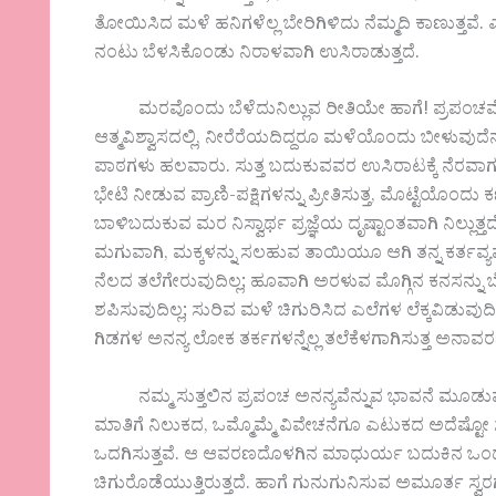
ತೋಯಿಸಿದ ಮಳೆ ಹನಿಗಳೆಲ್ಲ ಬೇರಿಗಿಳಿದು ನೆಮ್ಮದಿ ಕಾಣುತ್ತವೆ. ಎ
ನಂಟು ಬೆಳಸಿಕೊಂಡು ನಿರಾಳವಾಗಿ ಉಸಿರಾಡುತ್ತದೆ.
ಮರವೊಂದು ಬೆಳೆದುನಿಲ್ಲುವ ರೀತಿಯೇ ಹಾಗೆ! ಪ್ರಪಂಚವೇ ತನ್ನದೆ
ಆತ್ಮವಿಶ್ವಾಸದಲ್ಲಿ, ನೀರೆರೆಯದಿದ್ದರೂ ಮಳೆಯೊಂದು ಬೀಳುವುದೆ
ಪಾಠಗಳು ಹಲವಾರು. ಸುತ್ತ ಬದುಕುವವರ ಉಸಿರಾಟಕ್ಕೆ ನೆರವಾಗುತ
ಭೇಟಿ ನೀಡುವ ಪ್ರಾಣಿ-ಪಕ್ಷಿಗಳನ್ನು ಪ್ರೀತಿಸುತ್ತ, ಮೊಟ್ಟೆಯೊಂದು ಕಣ್ಣ
ಬಾಳಿಬದುಕುವ ಮರ ನಿಸ್ವಾರ್ಥ ಪ್ರಜ್ಞೆಯ ದೃಷ್ಟಾಂತವಾಗಿ ನಿಲ್ಲ
ಮಗುವಾಗಿ, ಮಕ್ಕಳನ್ನು ಸಲಹುವ ತಾಯಿಯೂ ಆಗಿ ತನ್ನ ಕರ್ತವ್ಯವ
ನೆಲದ ತಲೆಗೇರುವುದಿಲ್ಲ; ಹೂವಾಗಿ ಅರಳುವ ಮೊಗ್ಗಿನ ಕನಸನ್ನು 
ಶಪಿಸುವುದಿಲ್ಲ; ಸುರಿವ ಮಳೆ ಚಿಗುರಿಸಿದ ಎಲೆಗಳ ಲೆಕ್ಕವಿಡುವುದಿಲ
ಗಿಡಗಳ ಅನನ್ಯ ಲೋಕ ತರ್ಕಗಳನ್ನೆಲ್ಲ ತಲೆಕೆಳಗಾಗಿಸುತ್ತ ಅನಾವರಣ
ನಮ್ಮ ಸುತ್ತಲಿನ ಪ್ರಪಂಚ ಅನನ್ಯವೆನ್ನುವ ಭಾವನೆ ಮೂಡುವ
ಮಾತಿಗೆ ನಿಲುಕದ, ಒಮ್ಮೊಮ್ಮೆ ವಿವೇಚನೆಗೂ ಎಟುಕದ ಅದೆಷ್ಟ
ಒದಗಿಸುತ್ತವೆ. ಆ ಆವರಣದೊಳಗಿನ ಮಾಧುರ್ಯ ಬದುಕಿನ ಒಂದು
ಚಿಗುರೊಡೆಯುತ್ತಿರುತ್ತದೆ. ಹಾಗೆ ಗುನುಗುನಿಸುವ ಅಮೂರ್ತ ಸ್ವ