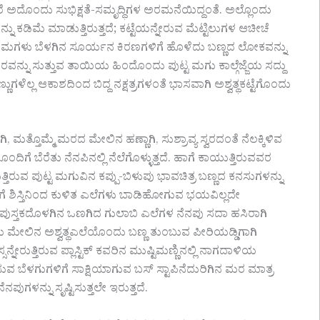
ೆ ಅದೊಂದು ಸುಭಿಕ್ಷತೆ-ಸಮೃದ್ಧಿಗಳ ಅರಮನೆಯಿದ್ದಂತೆ. ಅಲ್ಲೊಂದು
 ಕಡಿಮೆ ಮಾಡುತ್ತಿರುತ್ತದೆ; ಕಟ್ಟೆಯನ್ನೇರುವ ಮೆಟ್ಟಿಲುಗಳ ಆಚೀಚೆ
ಮಗಳು ಬೆಳಗಿನ ಸೂರ್ಯನ ಕಿರಣಗಳಿಗೆ ಹೊಳೆದು ಬಣ್ಣದ ಲೋಕವನ್ನು
ಂದ ಮರವನ್ನು ಸುತ್ತುವ ತಾಯಿಯ ಹಿಂದೊಂದು ಪುಟ್ಟ ಮಗು ಕಾಲ್ಗೆಜ್ಜೆಯ ಸದ್ದು
ಳೆಲ್ಲ ಆಕಾಶದಿಂದ ಬಿದ್ದ ನಕ್ಷತ್ರಗಳಂತೆ ಭಾಸವಾಗಿ ಅಶ್ವತ್ಥಕಟ್ಟೆಗೊಂದು
ೊಮ್ಮೆ ಮರದ ಮೇಲಿನ ಹಣ್ಣಾಗಿ, ಸುಶ್ರಾವ್ಯ ಸ್ವರದಂತೆ ನೆಲಕ್ಕಿಳಿವ
ಂದಿಗೆ ಬೆರೆತು ನೆನಪಿನಲ್ಲಿ ನೆಲೆಗೊಳ್ಳುತ್ತದೆ. ಹಾಗೆ ಕಾಯುತ್ತಿರುವವರ
್ತಿರುವ ಪುಟ್ಟ ಮಗುವಿನ ಕಪ್ಪು-ಬಿಳುಪು ಭಾವಚಿತ್ರ ಬಣ್ಣದ ಕನಸುಗಳನ್ನು
ಗೆ ಶಿಸ್ತಿನಿಂದ ಕುಳಿತ ಎಲೆಗಳು ಬಾಡಿಹೋಗುವ ಭಯವಿಲ್ಲದೇ
ಸ್ತಕದೊಳಗಿನ ಒಣಗಿದ ಗುಲಾಬಿ ಎಲೆಗಳ ನೆನಪು ಸದಾ ಹಸಿರಾಗಿ
ಯ ಮೇಲಿನ ಅಶ್ವತ್ಥಎಲೆಯೊಂದು ಬಣ್ಣ ತುಂಬುವ ಪೀರಿಯಡ್ಡಿಗಾಗಿ
ರುತ್ತಿರುವ ಪ್ಲಾಸ್ಟಿಕ್ ಕವರಿನ ಮುಷ್ಟಿಮಣ್ಣಿನಲ್ಲಿ ನಾಗದಾಳಿಯ
ುವ ಬೆಳಗುಗಳಿಗೆ ಸಾಕ್ಷಿಯಾಗುವ ಬಸ್ ಸ್ಟಾಪಿನೆದುರಿಗಿನ ಮರ ಮಾತ್ರ
ುಗಳನ್ನು ಸೃಷ್ಟಿಸುತ್ತಲೇ ಇರುತ್ತದೆ.