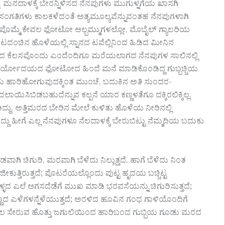
ನದಾಳಕ್ಕೆ ಬೇರನ್ನಿಳಿಸದ ನೆನಪುಗಳು ಮುಗುಳ್ನಗೆಯ ಖಾಸಗಿ
ಟೋ ಸಂಗತಿಗಳು ಕಾಲಕಳೆದಂತೆ ಅತ್ಯಮೂಲ್ಯವೆನ್ನುವಂತಹ ನೆನಪುಗಳಾಗಿ
ೊಮ್ಮೆ ಕೇವಲ ಫೋಟೋ ಆಲ್ಬಮ್ಮುಗಳಲ್ಲೋ, ಮೊಬೈಲ್ ಗ್ಯಾಲರಿಯ
ನ ಹೊಳೆಯಲ್ಲಿ ಸ್ನಾನದ ಟವೆಲ್ಲಿನಿಂದ ಹಿಡಿದ ಮೀನಿನ
ಲಹರಣದ ಕೆಲಸವೊಂದು ಎಂದೆಂದಿಗೂ ಮರೆಯಲಾಗದ ನೆನಪುಗಳ ಸಾಲಿನಲ್ಲಿ
್ಲ. ಸೂರ್ಯೋದಯದ ಫೋಟೋದ ಹಿಂದೆ ಮನೆ ಮಾಡಿಕೊಂಡಿದ್ದ ಗುಬ್ಬಚ್ಚಿಯ
ದು ಹಾರಿಹೋಗುವುದಕ್ಕಿಂತ ಮುಂಚೆ, ಬದುಕಿನ ಅತಿ ಸುಂದರ-
ಾಯಿಸಿಬಿಡಬಹುದೆನ್ನುವ ಕಲ್ಪನೆ ಯಾರ ಕಣ್ಣಳತೆಗೂ ದಕ್ಕಿರಲಿಕ್ಕಿಲ್ಲ.
ದ್ದು, ಅತ್ತಿಮರದ ಬೇರಿನ ಮೇಲೆ ಕುಳಿತು ಹೊಳೆಯ ನೀರಿನಲ್ಲಿ
 ಮಾಡಿದ್ದು ಹೀಗೆ ಎಲ್ಲ ನೆನಪುಗಳೂ ನೆಲದಾಳಕ್ಕೆ ಬೇರುಬಿಟ್ಟು ನೆಮ್ಮದಿಯ ಬದುಕು
ಿ ಚಿಗುರಿ, ಮರವಾಗಿ ಬೆಳೆದು ನಿಲ್ಲುತ್ತದೆ. ಹಾಗೆ ಬೆಳೆದು ನಿಂತ
ುತ್ತಿರುತ್ತದೆ; ಪೊಟರೆಯಲ್ಲೊಂದು ಪುಟ್ಟ ಹೃದಯ ಬಚ್ಚಿಟ್ಟ
ಣಗೊಳ್ಳದ ಎಲೆ ಆಗಸದೆಡೆಗೆ ಮುಖ ಮಾಡಿ ಭರವಸೆಯನ್ನು ಚಿಗುರಿಸುತ್ತದೆ;
 ಎಳೆಗಳನ್ನೆಳೆಯುತ್ತದೆ; ಅರಳಿದ ಹೂವಿನ ಗಂಧ ಗಾಳಿಯೊಂದಿಗೆ
ಬಯಲ ಸೇರುವ ಹೊತ್ತು ಜಗುಲಿಯಿಂದ ಹಾರಿಬಂದ ಗುಬ್ಬಿಯ ಗೂಡು ಮರದ