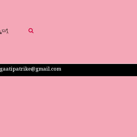
 ಬಗ್ಗೆ
 sangaatipatrike@gmail.com