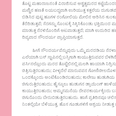
ತೊಟ್ಟ ಮಹಾರಾಜನಂತೆ ವಿರಾಜಿಸುವ ಅಶ್ವತ್ಥಮರದ ಕಟ್ಟೆಯೆಂದರ
ಮಣ್ಣಿನ ಹಣತೆ ಲಯಬದ್ಧವಾಗಿ ಉರಿಯುತ್ತ ಕತ್ತಲೆಯ ದುಗುಡವನ್ನು
ಬಿಡಿಸಿದ ಪುಟ್ಟ ಹೂಗಳ ರಂಗೋಲಿಯ ಮೇಲಿನ ಅರಿಸಿನ-ಕುಂಕು
ತೆರೆದಿಡುತ್ತವೆ; ಸೆರಗನ್ನು ಸೊಂಟಕ್ಕೆ ಸಿಕ್ಕಿಸಿಕೊಂಡು ಭಕ್ತಿಯಿ
ಮಾಡುತ್ತ ನೆರಳಿನೊಂದಿಗೆ ಆಟವಾಡುತ್ತದೆ; ಮಾಗಿ ಉದುರಿದ ಹಣ್ಣುಗ
ದಿವ್ಯವಾದ ಸೌಂದರ್ಯ ಪ್ರಾಪ್ತಿಯಾಗುತ್ತದೆ.
ಹೀಗೆ ಸೌಂದರ್ಯವೆನ್ನುವುದು ಒಮ್ಮೆ ಮರದಡಿಯ ನೆರಳಾಗಿ, ಮತ್ತ
ಎಲೆಯಾಗಿ ಬಸ್ ಸ್ಟಾಪಿನಲ್ಲಿ ಬಸ್ಸಿಗಾಗಿ ಕಾಯುತ್ತಿರುವವರ ಬೆಳಗಿನೊ
ಪರ್ಸಿನಲ್ಲೊಂದು ಮರದ ತೊಟ್ಟಿಲಿನಲ್ಲಿ ಮಲಗಿ ಹಾಯಾಗಿ ನಿದ್ರಿಸುತ
ಚಿತ್ರಿಸುತ್ತಿರಬಹುದು; ವೀಳ್ಯದೆಲೆ ಮಾರುವವನ ಗೋಣಿಚೀಲದೊಳ
ಒಂದಕ್ಕೊಂದು ಅಂಟಿಕೊಂಡಿರಬಹುದು; ಕಾಲೇಜು ಹುಡುಗಿಯ ಪು
ಚಿಗುರುತ್ತಿರಬಹುದು; ಹೈಸ್ಕೂಲು ಹುಡುಗನ ಡ್ರಾಯಿಂಗ್ ಹಾಳೆ
ಕಾಯುತ್ತಿರಬಹುದು; ಅಮ್ಮನಮನೆಯ ದೇವರಕಾರ್ಯಕ್ಕೆಂದು ಬಸ್ಸನ್ನೇ
ಚಿಗುರೊಂದು ಬೇರುಬಿಡುತ್ತಿರಬಹುದು. ಹಾಗೆ ಪ್ರತಿದಿನವೂ ಚಲಿಸ
ನಿಂತಲ್ಲಿಯೇ ಬೆಳೆಯುತ್ತ, ಹೊಸ ಗೂಡುಗಳಿಗೆ ಆಶ್ರಯ ನೀಡುತ್ತ ನೆನಪ