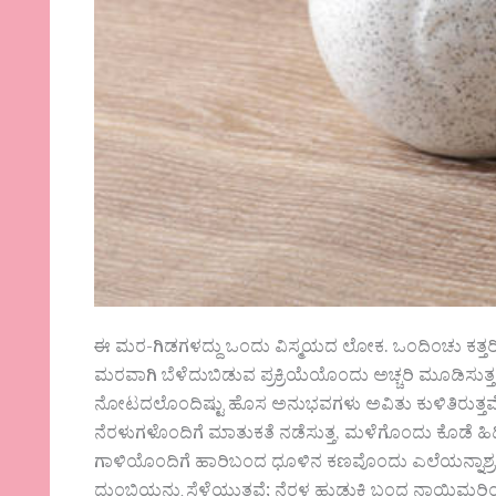
ಈ ಮರ-ಗಿಡಗಳದ್ದು ಒಂದು ವಿಸ್ಮಯದ ಲೋಕ. ಒಂದಿಂಚು ಕತ್ತರಿಸಿದ
ಮರವಾಗಿ ಬೆಳೆದುಬಿಡುವ ಪ್ರಕ್ರಿಯೆಯೊಂದು ಅಚ್ಚರಿ ಮೂಡಿಸುತ
ನೋಟದಲೊಂದಿಷ್ಟು ಹೊಸ ಅನುಭವಗಳು ಅವಿತು ಕುಳಿತಿರುತ್ತವೆ.
ನೆರಳುಗಳೊಂದಿಗೆ ಮಾತುಕತೆ ನಡೆಸುತ್ತ, ಮಳೆಗೊಂದು ಕೊಡೆ ಹಿಡಿದು
ಗಾಳಿಯೊಂದಿಗೆ ಹಾರಿಬಂದ ಧೂಳಿನ ಕಣವೊಂದು ಎಲೆಯನ್ನಾಶ್ರಯಿಸ
ದುಂಬಿಯನ್ನು ಸೆಳೆಯುತ್ತವೆ; ನೆರಳ ಹುಡುಕಿ ಬಂದ ನಾಯಿಮರಿಯೊ