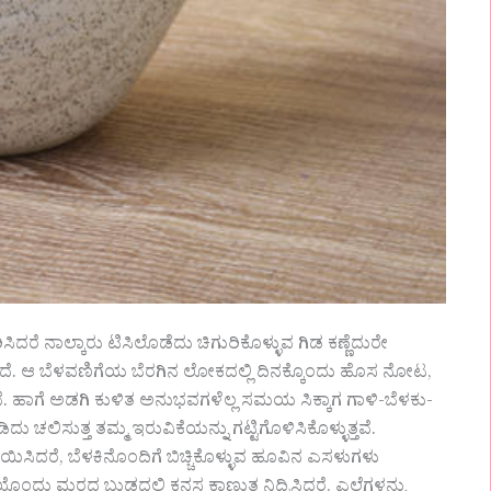
ರೆ ನಾಲ್ಕಾರು ಟಿಸಿಲೊಡೆದು ಚಿಗುರಿಕೊಳ್ಳುವ ಗಿಡ ಕಣ್ಣೆದುರೇ
್ತದೆ. ಆ ಬೆಳವಣಿಗೆಯ ಬೆರಗಿನ ಲೋಕದಲ್ಲಿ ದಿನಕ್ಕೊಂದು ಹೊಸ ನೋಟ,
 ಹಾಗೆ ಅಡಗಿ ಕುಳಿತ ಅನುಭವಗಳೆಲ್ಲ ಸಮಯ ಸಿಕ್ಕಾಗ ಗಾಳಿ-ಬೆಳಕು-
 ಚಲಿಸುತ್ತ ತಮ್ಮ ಇರುವಿಕೆಯನ್ನು ಗಟ್ಟಿಗೊಳಿಸಿಕೊಳ್ಳುತ್ತವೆ.
ಿದರೆ, ಬೆಳಕಿನೊಂದಿಗೆ ಬಿಚ್ಚಿಕೊಳ್ಳುವ ಹೂವಿನ ಎಸಳುಗಳು
ಂದು ಮರದ ಬುಡದಲ್ಲಿ ಕನಸ ಕಾಣುತ್ತ ನಿದ್ರಿಸಿದರೆ, ಎಲೆಗಳನ್ನು