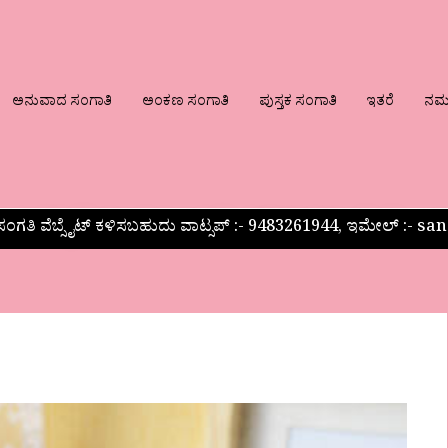
ಅನುವಾದ ಸಂಗಾತಿ
ಅಂಕಣ ಸಂಗಾತಿ
ಪುಸ್ತಕ ಸಂಗಾತಿ
ಇತರೆ
ನಮ್ಮ
ಂಗತಿ ವೆಬ್ಸೈಟ್ ಕಳಿಸಬಹುದು ವಾಟ್ಸಪ್‌ :- 9483261944, ಇಮೇಲ್ :-