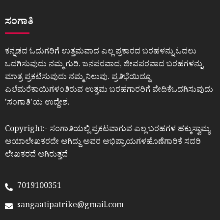
ಸಂಗಾತಿ
ಕನ್ನಡದ ಓದುಗರಿಗೆ ಉತ್ತಮವಾದ ಎಲ್ಲ ಪ್ರಕಾರದ ಬರಹಳನ್ನು ಓದಲು
ಒದಗಿಸುವುದು ನಮ್ಮ ಗುರಿ. ಜನಪರವಾದ, ಜೀವಪರವಾದ ಬರಹಗಳನ್ನು
ಮಾತ್ರ ಪ್ರಕಟಿಸುವುದು ನಮ್ಮ ನಿಲುವು. ಪ್ರತಿಭೆಯಿದ್ದೂ
ಎಲೆಮರೆಕಾಯಿಗಳಂತಿರುವ ಉತ್ತಮ ಬರಹಗಾರರಿಗೆ ವೇದಿಕೆಒದಗಿಸುವುದು
ʼಸಂಗಾತಿʼಯ ಉದ್ದೇಶ.
Copyright:- ಸಂಗಾತಿಯಲ್ಲಿ ಪ್ರಕಟವಾಗುವ ಎಲ್ಲ ಬರಹಗಳ ಹಕ್ಕುಸ್ವಾಮ್ಯ
ಆಯಾಲೇಖಕರದೇ ಆಗಿದ್ದು ಅವರ ಅಭಿಪ್ರಾಯಗಳಹೊಣೆಗಾರಿಕೆ ಸದರಿ
ಲೇಖಕರದೆ ಆಗಿರುತ್ತದೆ
7019100351
sangaatipatrike@gmail.com