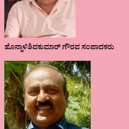
ಹೊನ್ನಾಳಿಶಿವಕುಮಾರ್ ಗೌರವ ಸಂಪಾದಕರು