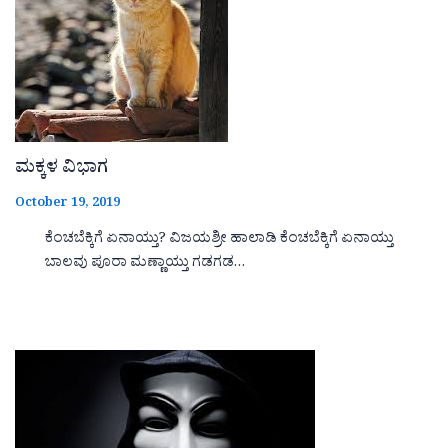
ಮಕ್ಕಳ ವಿಭಾಗ
October 19, 2019
ಕೆಂಚಬೆಕ್ಕಿಗೆ ಏನಾಯ್ತು? ವಿಜಯಶ್ರೀ ಹಾಲಾಡಿ ಕೆಂಚಬೆಕ್ಕಿಗೆ ಏನಾಯ್ತು
ಬಾಲವು ಪೂರಾ ಮಣ್ಣಾಯ್ತು ಗಡಗಡ…