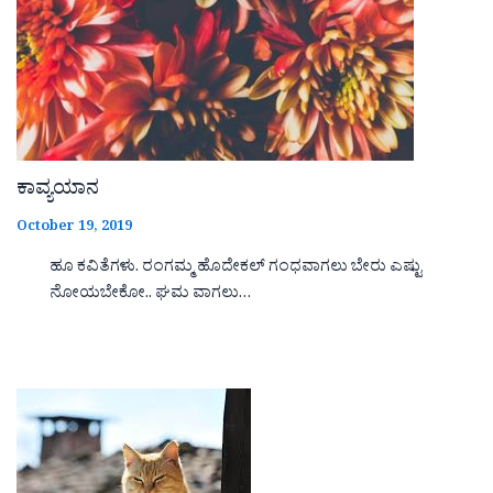
ಕಾವ್ಯಯಾನ
October 19, 2019
ಹೂ ಕವಿತೆಗಳು. ರಂಗಮ್ಮ ಹೊದೇಕಲ್ ಗಂಧವಾಗಲು ಬೇರು ಎಷ್ಟು
ನೋಯಬೇಕೋ.. ಘಮ ವಾಗಲು…