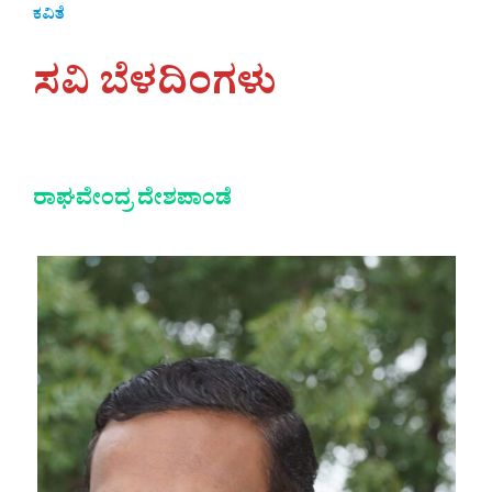
ಕವಿತೆ
ಸವಿ ಬೆಳದಿಂಗಳು
ರಾಘವೇಂದ್ರ ದೇಶಪಾಂಡೆ