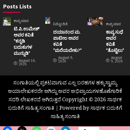
Posts Lists
ಕಾವ್ಯಯಾನ
ನಿಮ್ಮೊಂದಿಗೆ
ಕಾವ್ಯಯಾನ
ಟಿ.ಪಿ.ಉಮೇಶ್
ದಯಾನಂದ ಮ.
ಕಾವ್ಯ ಸುಧೆ
ಅವರ ಕವಿತೆ
ಪಾಟೀಲ ಅವರ
ಅವರ
“ಕನ್ನಡಿ
ಕವಿತೆ
ಕವಿತೆ
ಬದುಕುಗಳ
“ಮರೆಯಬೇಕು?”
“ತೊಟ್ಟಿಲು”
ಮುನ್ನುಡಿ”
August 9,
August
August 10,
2026
9, 2026
2026
ಸಂಗಾತಿಯಲ್ಲಿ ಪ್ರಕಟವಾಗುವ ಎಲ್ಲ ಬರಹಗಳ ಹಕ್ಕುಸ್ವಾಮ್ಯ
ಆಯಾಲೇಖಕರದೇ ಆಗಿದ್ದು ಅವರ ಅಭಿಪ್ರಾಯಗಳಹೊಣೆಗಾರಿಕೆ
ಸದರಿ ಲೇಖಕರದೆ ಆಗಿರುತ್ತದೆ Copyright © 2026 ಸಾರ್ಥಕ
ಬದುಕಿಗೆ ಸಾಹಿತ್ಯ ಸಂಗಾತಿ | Powered by ಸಾರ್ಥಕ ಬದುಕಿಗೆ
ಸಾಹಿತ್ಯ ಸಂಗಾತಿ