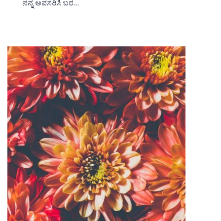
ನನ್ನ ಅವಸರಿಸಿ ಬರ…