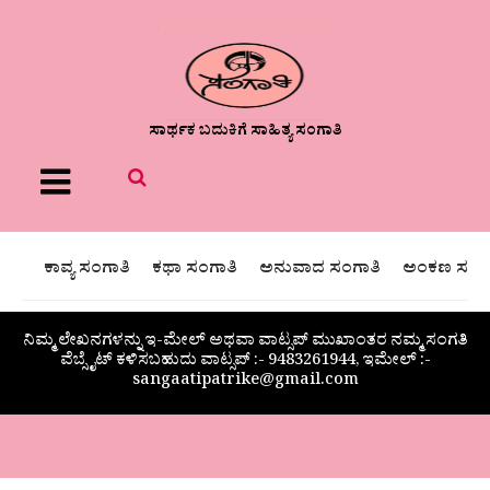
ಸಾರ್ಥಕ ಬದುಕಿಗೆ ಸಾಹಿತ್ಯ ಸಂಗಾತಿ
Menu
ಕಾವ್ಯ ಸಂಗಾತಿ
ಕಥಾ ಸಂಗಾತಿ
ಅನುವಾದ ಸಂಗಾತಿ
ಅಂಕಣ ಸಂಗಾ
ನಿಮ್ಮ ಲೇಖನಗಳನ್ನು ಇ-ಮೇಲ್ ಅಥವಾ ವಾಟ್ಸಪ್ ಮುಖಾಂತರ ನಮ್ಮ ಸಂಗತಿ
ವೆಬ್ಸೈಟ್ ಕಳಿಸಬಹುದು ವಾಟ್ಸಪ್‌ :- 9483261944, ಇಮೇಲ್ :-
sangaatipatrike@gmail.com