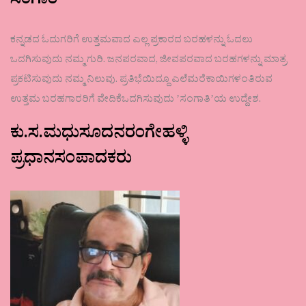
ಸಂಗಾತಿ
ಕನ್ನಡದ ಓದುಗರಿಗೆ ಉತ್ತಮವಾದ ಎಲ್ಲ ಪ್ರಕಾರದ ಬರಹಳನ್ನು ಓದಲು
ಒದಗಿಸುವುದು ನಮ್ಮ ಗುರಿ. ಜನಪರವಾದ, ಜೀವಪರವಾದ ಬರಹಗಳನ್ನು ಮಾತ್ರ
ಪ್ರಕಟಿಸುವುದು ನಮ್ಮ ನಿಲುವು. ಪ್ರತಿಭೆಯಿದ್ದೂ ಎಲೆಮರೆಕಾಯಿಗಳಂತಿರುವ
ಉತ್ತಮ ಬರಹಗಾರರಿಗೆ ವೇದಿಕೆಒದಗಿಸುವುದು ʼಸಂಗಾತಿʼಯ ಉದ್ದೇಶ.
ಕು.ಸ.ಮಧುಸೂದನರಂಗೇಹಳ್ಳಿ
ಪ್ರಧಾನಸಂಪಾದಕರು