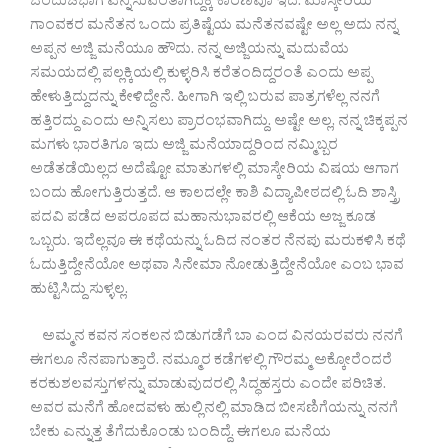
ಒಂದುಚಭಾಗ ಎನ್ನಿಸುವಂತಾಗಿದ್ದಕ್ಕೆ ಕಾರಣವೂ ಇದೆ. ಮಾಸ್ಕೇರಿಯ
ಗಾಂವಕರ ಮನೆತನ ಒಂದು ಪ್ರತಿಷ್ಟೆಯ ಮನೆತನವಷ್ಟೇ ಅಲ್ಲ ಅದು ನನ್ನ
ಅಪ್ಪನ ಅಜ್ಜಿ ಮನೆಯೂ ಹೌದು. ನನ್ನ ಅಜ್ಜಿಯನ್ನು ಮದುವೆಯ
ಸಮಯದಲ್ಲಿ ಪಲ್ಲಕ್ಕಿಯಲ್ಲಿ ಕುಳ್ಳರಿಸಿ ಕರೆತಂದಿದ್ದರಂತೆ ಎಂದು ಅಪ್ಪ
ಹೇಳುತ್ತಿದ್ದುದನ್ನು ಕೇಳಿದ್ದೇನೆ. ಹೀಗಾಗಿ ಇಲ್ಲಿ ಬರುವ ಪಾತ್ರಗಳೆಲ್ಲ ನನಗೆ
ಹತ್ತಿರದ್ದು ಎಂದು ಅನ್ನಿಸಲು ಪ್ರಾರಂಭವಾಗಿದ್ದು. ಅಷ್ಟೇ ಅಲ್ಲ, ನನ್ನ ಚಿಕ್ಕಪ್ಪನ
ಮಗಳು ಭಾರತಿಗೂ ಇದು ಅಜ್ಜಿ ಮನೆಯಾದ್ದರಿಂದ ನಮ್ಮಿಬ್ಬರ
ಅಡೆತಡೆಯಿಲ್ಲದ ಅದೆಷ್ಟೋ ಮಾತುಗಳಲ್ಲಿ ಮಾಸ್ಕೇರಿಯ ವಿಷಯ ಆಗಾಗ
ಬಂದು ಹೋಗುತ್ತಿರುತ್ತದೆ. ಆ ಕಾಲದಲ್ಲೇ ಕಾಶಿ ವಿದ್ಯಾಪೀಠದಲ್ಲಿ ಓದಿ ಶಾಸ್ತ್ರಿ
ಪದವಿ ಪಡೆದ ಅಪರೂಪದ ಮಹಾನುಭಾವರಲ್ಲಿ ಆಕೆಯ ಅಜ್ಜ ಕೂಡ
ಒಬ್ಬರು. ಇದೆಲ್ಲವೂ ಈ ಕಥೆಯನ್ನು ಓದಿದ ನಂತರ ನೆನಪು ಮರುಕಳಿಸಿ ಕಥೆ
ಓದುತ್ತಿದ್ದೇನೆಯೋ ಅಥವಾ ಸಿನೇಮಾ ನೋಡುತ್ತಿದ್ದೇನೆಯೋ ಎಂಬ ಭಾವ
ಹುಟ್ಟಿಸಿದ್ದು ಸುಳ್ಳಲ್ಲ.
ಅಮ್ಮನ ಕವನ ಸಂಕಲನ ಬಿಡುಗಡೆಗೆ ಬಾ ಎಂದ ವಿನಯರವರು ನನಗೆ
ಈಗಲೂ ನೆನಪಾಗುತ್ತಾರೆ. ನಮ್ಮೂರ ಕಡೆಗಳಲ್ಲಿ ಗೌರಮ್ಮ ಅಕ್ಕೋರೆಂದರೆ
ಕರಕುಶಲವಸ್ತುಗಳನ್ನು ಮಾಡುವುದರಲ್ಲಿ ಸಿದ್ಧಹಸ್ತರು ಎಂದೇ ಪರಿಚಿತ.
ಅವರ ಮನೆಗೆ ಹೋದವಳು ಹುಲ್ಲಿನಲ್ಲಿ ಮಾಡಿದ ಬೀಸಣಿಗೆಯನ್ನು ನನಗೆ
ಬೇಕು ಎನ್ನುತ್ತ ತೆಗೆದುಕೊಂಡು ಬಂದಿದ್ದೆ. ಈಗಲೂ ಮನೆಯ