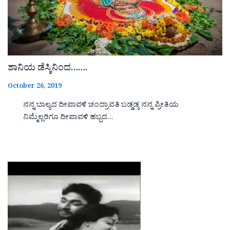
ಶಾನಿಯ ಡೆಸ್ಕಿನಿಂದ…….
October 26, 2019
ನನ್ನ ಬಾಲ್ಯದ ದೀಪಾವಳಿ ಚಂದ್ರಾವತಿ ಬಡ್ಡಡ್ಕ ನನ್ನ ಪ್ರೀತಿಯ
ನಿಮ್ಮೆಲ್ಲರಿಗೂ ದೀಪಾವಳಿ ಹಬ್ಬದ…