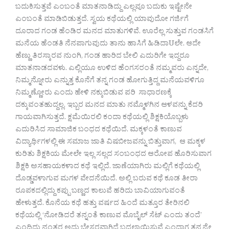
ಬದುಕಿಸುತ್ತವೆ ಎಂಬಂತೆ ಮಾತನಾಡಿದ್ದು ಎಲ್ಲವೂ ಬದುಕು ಇಷ್ಟೇನೇ
ಎಂಬಂತೆ ಮಾಡಿಬಿಡುತ್ತದೆ. ಸ್ವಯ ಕಥೆಯಲ್ಲಿ ಯಾವುದೋ ಗರ್ಜಿಗೆ
ದೂರಾದ ಗಂಡ ಹೆಂಡಿರ ಮನದ ಮಾತುಗಳಿವೆ. ಊರೆಲ್ಲ ಸುತ್ತುವ ಗಂಡಸಿಗೆ
ಮನೆಯ ಹೆಂಡತಿ ನೆನಪಾಗುವುದು ತಾನು ಹಾಸಿಗೆ ಹಿಡಿದಾUಲೇ. ಆದೇ
ಹೆಣ್ಣು ತಿರಸ್ಕಾರವ ನುಂಗಿ, ಗಂಡ ಹಾರಿದ ಬೇಲಿ ಎದುರಿಗೇ ಇದ್ದರೂ
ಮಾತನಾಡದವಳು. ಎಲ್ಲಿಯೂ ಉಳಿದ ಹೆಂಗಸರಂತೆ ನಮ್ಮವರು ಎನ್ನದೇ,
ನಿಮ್ಮನ್ನೋರು ಎನ್ನುತ್ತ ಕೊನೆಗೆ ತನ್ನ ಗಂಡ ಹೋಗುತ್ತಿದ್ದ ಮನೆಯವಳಿಗೂ
ನಿಮ್ಮಣ್ಣೋರು ಎಂದು ಹೇಳಿ ನಕ್ಕುಬಿಡುವ ಪರಿ ಸಾಧಾರಣಕ್ಕೆ
ದಕ್ಕುವಂತಹುದ್ದಲ್ಲ. ಇಬ್ಬರ ಮನದ ಮಾತು ನಮ್ಮೊಳಗಿನ ಆಳವನ್ನು ಕೆದರಿ
ಗಾಯವಾಗಿಸುತ್ತದೆ. ಕ್ಷಮೆಯಿರಲಿ ಕಂದಾ ಕಥೆಯಲ್ಲಿ ಶಿಕ್ಷಕಿಯೊಬ್ಬಳು
ಎದುರಿಸಿದ ಸಾಮಾಜಿಕ ಬಂಧದ ಕಥೆಯಿದೆ. ಮಕ್ಕಳಂತೆ ಕಾಣುವ
ವಿದ್ಯಾರ್ಥಿಗಳಲ್ಲಿ ಈ ಸಮಾಜ ಜಾತಿ ವಿಷಬೀಜವನ್ನು ಬಿತ್ತುವಾಗ, ಆ ಮಕ್ಕಳ
ಕುರಿತು ಶಿಕ್ಷಕಿಯ ಮೇಲೇ ಇಲ್ಲ ಸಲ್ಲದ ಸಂಬಂಧದ ಆರೋಪ ಹೊರಿಸುವಾಗ
ಶಿಕ್ಷಕಿ ಅಸಹಾಯಕಳಾದ ಕಥೆ ಇಲ್ಲಿದೆ. ಜಾಣೆಯಾಗಿರು ಮಲ್ಲಿಗೆ ಕಥೆಯಲ್ಲಿ
ದೊಡ್ಡವಳಾಗುವ ಮಗಳ ವೇದನೆಯಿದೆ. ಅಲ್ಲಿ ಬರುವ ಕಥೆ ಕೂಡ ತೀರಾ
ರೂಪಕದಲ್ಲಿದ್ದು ಕಪ್ಪು ಬಣ್ಣದ ಕಾಲುವೆ ಹರಿದು ಬಾವಿಯಾಗುವಂತೆ
ಹೇಳುತ್ತದೆ. ಕೊನೆಯ ಕಥೆ ಹತ್ತು ವರ್ಷದ ಹಿಂದೆ ಮತ್ತೂರ ತೇರಿನಲಿ
ಕಥೆಯಲ್ಲಿ ‘ನೋಡಿದರೆ ತನ್ನಂತೆ ಕಾಣುವ ಮೊಬೈಲ್ ಸೆಟ್ ಎಂದು ತಂದೆ’
ಎಂದಿದ್ದು ನಂತರ ಅದು ಬೇಸರವಾಗಿದೆ ಬದಲಾಯಿಸುವೆ ಎಂದಾಗ ತನ್ನನ್ನೇ