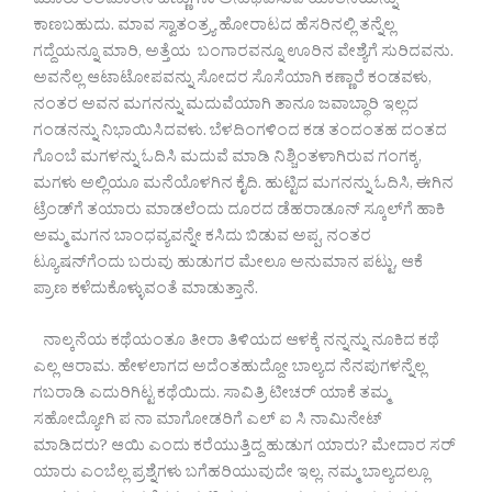
ಮೂರು ತಲೆಮಾರಿನ ಹೆಣ್ಣುಗಳು ಅನುಭವಿಸುವ ಯಾತನೆಯನ್ನು
ಕಾಣಬಹುದು. ಮಾವ ಸ್ವಾತಂತ್ರ್ಯ ಹೋರಾಟದ ಹೆಸರಿನಲ್ಲಿ ತನ್ನೆಲ್ಲ
ಗದ್ದೆಯನ್ನೂ ಮಾರಿ, ಅತ್ತೆಯ ಬಂಗಾರವನ್ನೂ ಊರಿನ ವೇಶ್ಯೆಗೆ ಸುರಿದವನು.
ಅವನೆಲ್ಲ ಆಟಾಟೋಪವನ್ನು ಸೋದರ ಸೊಸೆಯಾಗಿ ಕಣ್ಣಾರೆ ಕಂಡವಳು,
ನಂತರ ಅವನ ಮಗನನ್ನು ಮದುವೆಯಾಗಿ ತಾನೂ ಜವಾಬ್ಧಾರಿ ಇಲ್ಲದ
ಗಂಡನನ್ನು ನಿಭಾಯಿಸಿದವಳು. ಬೆಳದಿಂಗಳಿಂದ ಕಡ ತಂದಂತಹ ದಂತದ
ಗೊಂಬೆ ಮಗಳನ್ನು ಓದಿಸಿ ಮದುವೆ ಮಾಡಿ ನಿಶ್ಚಿಂತಳಾಗಿರುವ ಗಂಗಕ್ಕ,
ಮಗಳು ಅಲ್ಲಿಯೂ ಮನೆಯೊಳಗಿನ ಕೈದಿ. ಹುಟ್ಟಿದ ಮಗನನ್ನು ಓದಿಸಿ, ಈಗಿನ
ಟ್ರೆಂಡ್‌ಗೆ ತಯಾರು ಮಾಡಲೆಂದು ದೂರದ ಡೆಹರಾಡೂನ್ ಸ್ಕೂಲ್‌ಗೆ ಹಾಕಿ
ಅಮ್ಮ ಮಗನ ಬಾಂಧವ್ಯವನ್ನೇ ಕಸಿದು ಬಿಡುವ ಅಪ್ಪ, ನಂತರ
ಟ್ಯೂಷನ್‌ಗೆಂದು ಬರುವು ಹುಡುಗರ ಮೇಲೂ ಅನುಮಾನ ಪಟ್ಟು, ಆಕೆ
ಪ್ರಾಣ ಕಳೆದುಕೊಳ್ಳುವಂತೆ ಮಾಡುತ್ತಾನೆ.
ನಾಲ್ಕನೆಯ ಕಥೆಯಂತೂ ತೀರಾ ತಿಳಿಯದ ಆಳಕ್ಕೆ ನನ್ನನ್ನು ನೂಕಿದ ಕಥೆ
ಎಲ್ಲ ಆರಾಮ. ಹೇಳಲಾಗದ ಅದೆಂತಹುದ್ದೋ ಬಾಲ್ಯದ ನೆನಪುಗಳನ್ನೆಲ್ಲ
ಗಬರಾಡಿ ಎದುರಿಗಿಟ್ಟ ಕಥೆಯಿದು. ಸಾವಿತ್ರಿ ಟೀಚರ್ ಯಾಕೆ ತಮ್ಮ
ಸಹೋದ್ಯೋಗಿ ಪ ನಾ ಮಾಗೋಡರಿಗೆ ಎಲ್ ಐ ಸಿ ನಾಮಿನೇಟ್
ಮಾಡಿದರು? ಆಯಿ ಎಂದು ಕರೆಯುತ್ತಿದ್ದ ಹುಡುಗ ಯಾರು? ಮೇದಾರ ಸರ್
ಯಾರು ಎಂಬೆಲ್ಲ ಪ್ರಶ್ನೆಗಳು ಬಗೆಹರಿಯುವುದೇ ಇಲ್ಲ. ನಮ್ಮ ಬಾಲ್ಯದಲ್ಲೂ