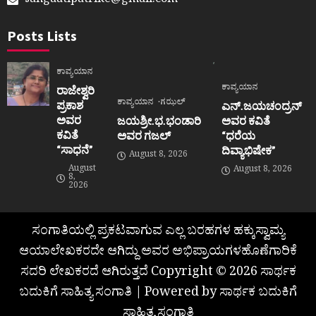
sangaatipatrike@gmail.com
Posts Lists
ಕಾವ್ಯಯಾನ
ಕಾವ್ಯಯಾನ
ರಾಜೇಶ್ವರಿ
ಕಾವ್ಯಯಾನ
ಗಝಲ್
ಪ್ರಕಾಶ
ಎನ್.ಜಯಚಂದ್ರನ್
ಅವರ
ಜಯಶ್ರೀ.ಭ.ಭಂಡಾರಿ
ಅವರ ಕವಿತೆ
ಕವಿತೆ
ಅವರ ಗಜಲ್
“ಧರೆಯ
“ಸಾಧನೆ”
ದಿವ್ಯಾಭಿಷೇಕ”
August 8, 2026
August
August 8, 2026
8,
2026
ಸಂಗಾತಿಯಲ್ಲಿ ಪ್ರಕಟವಾಗುವ ಎಲ್ಲ ಬರಹಗಳ ಹಕ್ಕುಸ್ವಾಮ್ಯ
ಆಯಾಲೇಖಕರದೇ ಆಗಿದ್ದು ಅವರ ಅಭಿಪ್ರಾಯಗಳಹೊಣೆಗಾರಿಕೆ
ಸದರಿ ಲೇಖಕರದೆ ಆಗಿರುತ್ತದೆ Copyright © 2026 ಸಾರ್ಥಕ
ಬದುಕಿಗೆ ಸಾಹಿತ್ಯ ಸಂಗಾತಿ | Powered by ಸಾರ್ಥಕ ಬದುಕಿಗೆ
ಸಾಹಿತ್ಯ ಸಂಗಾತಿ