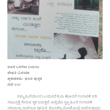
ಊರ ಒಳಗಣ ಬಯಲು
ಲೇಖಕಿ-ವಿನಯಾ
ಪ್ರಕಾಶಕರು- ಛಂದ ಪುಸ್ತಕ
ಬೆಲೆ-೪೦/-
ನಮ್ಮ ಮನೆಯಿಂದ ಒಂದುವರೆ ಕಿ.ಮಿ ಹೋದರೆ ಗಂಗಾವಳಿ ನದಿ
ಸಮುದ್ರಕ್ಕೆ ಸೇರುವ ಸ್ಥಳ ಬರುತ್ತದೆ. ಅಲ್ಲಿಯೇ ಸ್ವಲ್ಪ ಹಿಂದೆ ಗಂಗಾವಳಿ
ನದಿಯನ್ನು ದಾಟಿಸುವ ಸ್ಥಳವಿದೆ. ಮೊದಲೆಲ್ಲ ದೋಣಿಯಲ್ಲಿ ದಾಟಿಸುತ್ತಿದ್ದರು.