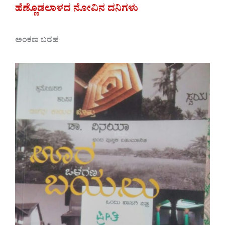
ಹೆಣ್ಣೊಡಲಾಳದ ನೋವಿನ ದನಿಗಳು
ಅಂಕಣ ಬರಹ