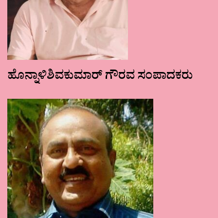
ಹೊನ್ನಾಳಿಶಿವಕುಮಾರ್ ಗೌರವ ಸಂಪಾದಕರು