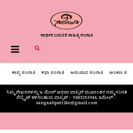
ಸಾರ್ಥಕ ಬದುಕಿಗೆ ಸಾಹಿತ್ಯ ಸಂಗಾತಿ
Menu
ಕಾವ್ಯ ಸಂಗಾತಿ
ಕಥಾ ಸಂಗಾತಿ
ಅನುವಾದ ಸಂಗಾತಿ
ಅಂಕಣ ಸಂಗಾ
ನಿಮ್ಮ ಲೇಖನಗಳನ್ನು ಇ-ಮೇಲ್ ಅಥವಾ ವಾಟ್ಸಪ್ ಮುಖಾಂತರ ನಮ್ಮ ಸಂಗತಿ
ವೆಬ್ಸೈಟ್ ಕಳಿಸಬಹುದು ವಾಟ್ಸಪ್‌ :- 9483261944, ಇಮೇಲ್ :-
sangaatipatrike@gmail.com