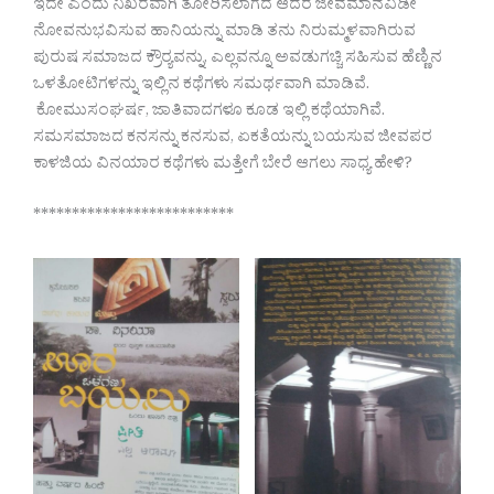
ಇದೇ ಎಂದು ನಿಖರವಾಗಿ ತೋರಿಸಲಾಗದ ಆದರೆ ಜೀವಮಾನವಿಡೀ
ನೋವನುಭವಿಸುವ ಹಾನಿಯನ್ನು ಮಾಡಿ ತನು ನಿರುಮ್ಮಳವಾಗಿರುವ
ಪುರುಷ ಸಮಾಜದ ಕ್ರೌರ್‍ಯವನ್ನು, ಎಲ್ಲವನ್ನೂ ಅವಡುಗಚ್ಚಿ ಸಹಿಸುವ ಹೆಣ್ಣಿನ
ಒಳತೋಟಿಗಳನ್ನು ಇಲ್ಲಿನ ಕಥೆಗಳು ಸಮರ್ಥವಾಗಿ ಮಾಡಿವೆ.
ಕೋಮುಸಂಘರ್ಷ, ಜಾತಿವಾದಗಳೂ ಕೂಡ ಇಲ್ಲಿ ಕಥೆಯಾಗಿವೆ.
ಸಮಸಮಾಜದ ಕನಸನ್ನು ಕನಸುವ, ಏಕತೆಯನ್ನು ಬಯಸುವ ಜೀವಪರ
ಕಾಳಜಿಯ ವಿನಯಾರ ಕಥೆಗಳು ಮತ್ತೇಗೆ ಬೇರೆ ಆಗಲು ಸಾಧ್ಯ ಹೇಳಿ?
**************************