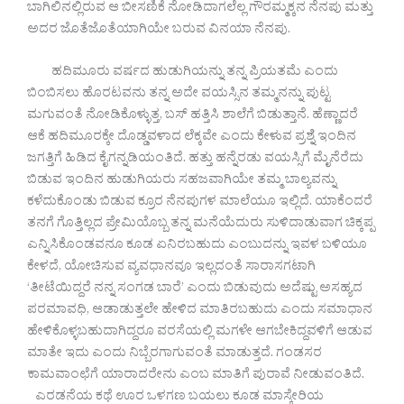
ಬಾಗಿಲಿನಲ್ಲಿರುವ ಆ ಬೀಸಣಿಕೆ ನೋಡಿದಾಗಲೆಲ್ಲ ಗೌರಮ್ಮಕ್ಕನ ನೆನಪು ಮತ್ತು
ಅದರ ಜೊತೆಜೊತೆಯಾಗಿಯೇ ಬರುವ ವಿನಯಾ ನೆನಪು.
ಹದಿಮೂರು ವರ್ಷದ ಹುಡುಗಿಯನ್ನು ತನ್ನ ಪ್ರಿಯತಮೆ ಎಂದು
ಬಿಂಬಿಸಲು ಹೊರಟವನು ತನ್ನ ಅದೇ ವಯಸ್ಸಿನ ತಮ್ಮನನ್ನು ಪುಟ್ಟ
ಮಗುವಂತೆ ನೋಡಿಕೊಳ್ಳುತ್ತ, ಬಸ್ ಹತ್ತಿಸಿ ಶಾಲೆಗೆ ಬಿಡುತ್ತಾನೆ. ಹೆಣ್ಣಾದರೆ
ಆಕೆ ಹದಿಮೂರಕ್ಕೇ ದೊಡ್ಡವಳಾದ ಲೆಕ್ಕವೇ ಎಂದು ಕೇಳುವ ಪ್ರಶ್ನೆ ಇಂದಿನ
ಜಗತ್ತಿಗೆ ಹಿಡಿದ ಕೈಗನ್ನಡಿಯಂತಿದೆ. ಹತ್ತು ಹನ್ನೆರಡು ವಯಸ್ಸಿಗೆ ಮೈನೆರೆದು
ಬಿಡುವ ಇಂದಿನ ಹುಡುಗಿಯರು ಸಹಜವಾಗಿಯೇ ತಮ್ಮ ಬಾಲ್ಯವನ್ನು
ಕಳೆದುಕೊಂಡು ಬಿಡುವ ಕ್ರೂರ ನೆನಪುಗಳ ಮಾಲೆಯೂ ಇಲ್ಲಿದೆ. ಯಾಕೆಂದರೆ
ತನಗೆ ಗೊತ್ತಿಲ್ಲದ ಪ್ರೇಮಿಯೊಬ್ಬ ತನ್ನ ಮನೆಯೆದುರು ಸುಳಿದಾಡುವಾಗ ಚಿಕ್ಕಪ್ಪ
ಎನ್ನಿಸಿಕೊಂಡವನೂ ಕೂಡ ಏನಿರಬಹುದು ಎಂಬುದನ್ನು ಇವಳ ಬಳಿಯೂ
ಕೇಳದೆ, ಯೋಚಿಸುವ ವ್ಯವಧಾನವೂ ಇಲ್ಲದಂತೆ ಸಾರಾಸಗಟಾಗಿ
‘ತೀಟೆಯಿದ್ದರೆ ನನ್ನ ಸಂಗಡ ಬಾರೆ’ ಎಂದು ಬಿಡುವುದು ಅದೆಷ್ಟು ಅಸಹ್ಯದ
ಪರಮಾವಧಿ, ಆಡಾಡುತ್ತಲೇ ಹೇಳಿದ ಮಾತಿರಬಹುದು ಎಂದು ಸಮಾಧಾನ
ಹೇಳಿಕೊಳ್ಳಬಹುದಾಗಿದ್ದರೂ ವರಸೆಯಲ್ಲಿ ಮಗಳೇ ಆಗಬೇಕಿದ್ದವಳಿಗೆ ಆಡುವ
ಮಾತೇ ಇದು ಎಂದು ನಿಬ್ಬೆರಗಾಗುವಂತೆ ಮಾಡುತ್ತದೆ. ಗಂಡಸರ
ಕಾಮವಾಂಛೆಗೆ ಯಾರಾದರೇನು ಎಂಬ ಮಾತಿಗೆ ಪುರಾವೆ ನೀಡುವಂತಿದೆ.
ಎರಡನೆಯ ಕಥೆ ಊರ ಒಳಗಣ ಬಯಲು ಕೂಡ ಮಾಸ್ಕೇರಿಯ