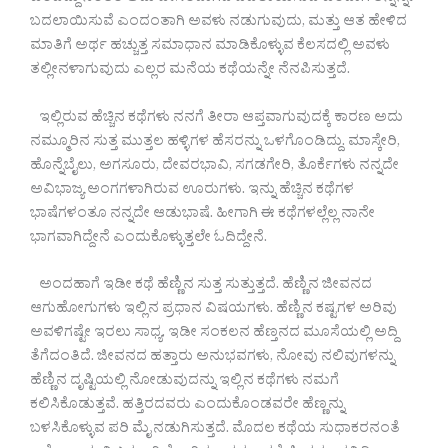
ಬದಲಾಯಿಸುವೆ ಎಂದಂತಾಗಿ ಅವಳು ನಡುಗುವುದು, ಮತ್ತು ಆತ ಹೇಳಿದ
ಮಾತಿಗೆ ಅರ್ಥ ಹಚ್ಚುತ್ತ ಸಮಾಧಾನ ಮಾಡಿಕೊಳ್ಳುವ ಕೆಲಸದಲ್ಲಿ ಅವಳು
ತಲ್ಲೀನಳಾಗುವುದು ಎಲ್ಲರ ಮನೆಯ ಕಥೆಯನ್ನೇ ನೆನಪಿಸುತ್ತದೆ.
ಇಲ್ಲಿರುವ ಹೆಚ್ಚಿನ ಕಥೆಗಳು ನನಗೆ ತೀರಾ ಆಪ್ತವಾಗುವುದಕ್ಕೆ ಕಾರಣ ಅದು
ನಮ್ಮೂರಿನ ಸುತ್ತ ಮುತ್ತಲ ಹಳ್ಳಿಗಳ ಹೆಸರನ್ನು ಒಳಗೊಂಡಿದ್ದು. ಮಾಸ್ಕೇರಿ,
ಹೊನ್ನೆಬೈಲು, ಅಗಸೂರು, ದೇವರಭಾವಿ, ಸಗಡಗೇರಿ, ತೊರ್ಕೆಗಳು ನನ್ನದೇ
ಅವಿಭಾಜ್ಯ ಅಂಗಗಳಾಗಿರುವ ಊರುಗಳು. ಇನ್ನು ಹೆಚ್ಚಿನ ಕಥೆಗಳ
ಭಾಷೆಗಳಂತೂ ನನ್ನದೇ ಆಡುಭಾಷೆ. ಹೀಗಾಗಿ ಈ ಕಥೆಗಳಲ್ಲೆಲ್ಲ ನಾನೇ
ಭಾಗವಾಗಿದ್ದೇನೆ ಎಂದುಕೊಳ್ಳುತ್ತಲೇ ಓದಿದ್ದೇನೆ.
ಅಂದಹಾಗೆ ಇಡೀ ಕಥೆ ಹೆಣ್ಣಿನ ಸುತ್ತ ಸುತ್ತುತ್ತದೆ. ಹೆಣ್ಣಿನ ಜೀವನದ
ಆಗುಹೋಗುಗಳು ಇಲ್ಲಿನ ಪ್ರಧಾನ ವಿಷಯಗಳು. ಹೆಣ್ಣಿನ ಕಷ್ಟಗಳ ಅರಿವು
ಅವಳಿಗಷ್ಟೇ ಇರಲು ಸಾಧ್ಯ. ಇಡೀ ಸಂಕಲನ ಹೆಣ್ತನದ ಮೂಸೆಯಲ್ಲಿ ಅದ್ದಿ
ತೆಗೆದಂತಿದೆ. ಜೀವನದ ಹತ್ತಾರು ಅನುಭವಗಳು, ನೋವು ನಲಿವುಗಳನ್ನು
ಹೆಣ್ಣಿನ ದೃಷ್ಟಿಯಲ್ಲಿ ನೋಡುವುದನ್ನು ಇಲ್ಲಿನ ಕಥೆಗಳು ನಮಗೆ
ಕಲಿಸಿಕೊಡುತ್ತವೆ. ಹತ್ತಿರದವರು ಎಂದುಕೊಂಡವರೇ ಹೆಣ್ಣನ್ನು
ಬಳಸಿಕೊಳ್ಳುವ ಪರಿ ಮೈ ನಡುಗಿಸುತ್ತದೆ. ಮೊದಲ ಕಥೆಯ ಸುಧಾಕರನಂತೆ