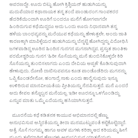
ಆವರಣದ್ದೇ. ಊರು ಬಿಟ್ಟು ಹೋಗಿ ಕ್ರಿಶ್ಚಿಯನ್ ಹುಡುಗಿಯನ್ನು
ಮದುವೆಯಾದ ಕಥಾನಾಯಕ ತನ್ನ ತಂದೆ ಪಾಂಡುರಂಗ ಗಾಂವಕರರ
ಹೆದರಿಕೆಯಿಂದಾಗಿ ಊರಿಗೆ ಬಂದರೂ ಮನೆಗೆ ಹೋಗಲಾಗದೇ
ಹಿಂದಿರುಗುವ ಕಥೆಯಿದ್ದರೂ ಅದು ಒಂದು ಊರು ನಿಧಾನವಾಗಿ ತನ್ನ
ಹಳೆಯ ಬಾಂಧವ್ಯವನ್ನು ಮರೆಯುವ ಕಥೆಯನ್ನು ಹೇಳುತ್ತಲೇ, ಅಂದು ಜಾತಿ
ಕಾರಣಕ್ಕಾಗಿ ಮಾಪಿಳ್ಳೆಯರ ಹುಡುಗಿಯನ್ನು ಬೆನ್ನಟ್ಟಿ ಹೋಗಿದ್ದನ್ನು ವಿರೋಧಿಸಿ
ಜಗಳವಾಡಿದ್ದ ಊರಿನ ಹಿಂದಿನ ಗುನಗನ ಮಗನಾಗಿದ್ದವ, ಪ್ರಸ್ತುತ ಶಾಂತಿಕಾ
ಪರಮೇಶ್ವರಿಯ ಗುನಗ ‘ಹಿರೀ ಸೊಸೆಯನ್ನು ಮನೆ ತುಂಬಿಸಿಕೊಳ್ಳದೇ ಕಿರಿ
ಸೊಸೆಯನ್ನು ತುಂಬಿಸಲಾಗದು ಎಂದು ದೇವಿಯ ಅಪ್ಪಣೆ’ ಕೊಡಿಸುವುದಾಗಿ
ಹೇಳುವುದು, ದೋಣಿ ದಾಟಿಸುವವನೂ ಕೂಡ ಪಾಂಡೊಡೆದಿರು ಮಗನನ್ನು
ಒಪ್ಪಿ ಕೊಂಡರೇನೋ, ಹಂಗಾದ್ರೆ ಸಾಕು ಎಂದು ಹಾರೈಸುವುದು ಇನ್ನೂ
ಉಳಿದಿರುವ ಮಾನವೀಯತೆಯ ಪ್ರೀತಿಯನ್ನು ನೆನಪಿಸುತ್ತದೆ. ಮನೆ ಎಂದರೆ
ಅದು ಕೇವಲ ತನ್ನೊಬ್ಬನ ಮನೆಯಲ್ಲ, ಇಡೀ ಊರನ್ನೂ ಒಳಗೊಂಡಿದ್ದು
ಎನ್ನುವ ಮಾತು ಒಮ್ಮೆ ಎದೆಯನ್ನು ಹಸಿಯಾಗಿಸುತ್ತದೆ.
ಮೂರನೆಯ ಕಥೆ ಕಡಿತನಕ ಕಾಯುವ ಅಭಿಮಾನದಲ್ಲಿ ಹೆಣ್ಣು
ಅನುಭವಿಸುವ ಅಸ್ಥಿರತೆಯನ್ನು ತೀರಾ ಮನಮುಟ್ಟುವಂತೆ ಕಟ್ಟಿಕೊಟ್ಟಿದ್ದಾರೆ.
ಅತ್ತೆ, ಸೊಸೆ ಗಂಗಮ್ಮ, ಹಾಗೂ ಅವಳ ಮಗಳು ಕರಿಶ್ಮಾ ಆದ ಕರಿಯಮ್ಮ ಹೀಗೆ