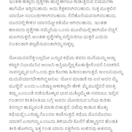
ಇಂತಹ ಹತ್ತಾರು ಪ್ರಶ್ನೆಗಳು ಹುಟ್ಟಿ ಈಗಲೂ ಕಾಡುತ್ತಿರುವ ವಿಷಯಗಳು
ಹಾಗೆಯೇ ಇದ್ದಿರಬಹುದು, ಅದು ಶಿಕ್ಷಕರಾಗಿರಬಹುದು, ಸುತ್ತ ಮುತ್ತಲಿನ
ಯಾರೋ ಸಂಬಂಧಿಗಳಾಗಿರಬಹುದು, ನೆರೆಹೊರೆಯವರಾಗಿರಬಹುದು,
ದೂರದಲ್ಲಿ ಕೇಳಿದ ಯಾರದ್ದೋ ಕತೆಯೇ ಆಗಿರಬಹುದು, ಇಂತಹ
ಹಲವಾರು ಪ್ರಶ್ನೆಗಳು ನಮ್ಮೆದೆಯ ಒಂದು ಮೂಲೆಯಲ್ಲಿ ಹಾಗಿಯೇ ಬೆಚ್ಚಗೆ
ಮಲಗಿರುತ್ತದೆ. ಅಂತಹ ಪ್ರಶ್ನೆಗಳೆಲ್ಲ ನನ್ನೆದುರಿಗೂ ಧುತ್ತನೆ ಎದುರು
ನಿಂತಂತಾಗಿ ತಲ್ಲಣಿಸುವಂತಾಗಿದ್ದು ಸುಳ್ಳಲ್ಲ.
ನೋಯದವರೆತ್ತ ಬಲ್ಲರೋ ಎನ್ನುವ ಕಥೆಯ ತವರು ಮನೆಯನ್ನು ಅಚ್ಚು
ಕಟ್ಟಾಗಿ ನಿಭಾಯಿಸಿದ ಅಂಜನಿ ಆಸ್ತಿಯನ್ನೆಲ್ಲ ಕೊಡುತ್ತೇನೆಂದರೆ ನಿರಾಕರಿಸಿ
ಸಾವನ್ನಪ್ಪುವ ಬಗೆ ಒಂದು ಕ್ಷಣ ಕೊರಳು ಹಿಡಿದಂತಾಗುತ್ತದೆ. ಅಂಜನಿಯನ್ನು
ಮದುವೆಯಾಗಬೇಕಾಗಿದ್ದ ಅನಿಲ, ‘ಮೋಸ ಮಾಡುಕೆ ನಾ ಏನ ಅದರ ಮೈ
ಮುಟ್ಟಿನೆ’ ಎಂದು ಒಂದಿಷ್ಟೂ ಅಳುಕಿಲ್ಲದೇ ಹೇಳಿ, ಮೈ ಮುಟ್ಟಿದರೆ ಮಾತ್ರ
ತಪ್ಪು ಎಂಬಂತೆ ನಡೆದುಕೊಳ್ಳುವ ಭಾವ ಮತ್ತೊಮ್ಮೆ ಈ ಸಮಾಜz, ಇಲ್ಲಿನ
ಗಂಡಸರ ರೀತಿನೀತಿಯ ಬಗ್ಗೆ, ಅವರು ಯೋಚಿಸುವ ಬಗೆಯ ಕುರಿತು
ತಿರಸ್ಕಾರ ಹುಟ್ಟುವಂತೆ ಮಾಡಿ ಬಿಡುತ್ತದೆ. ದಣಿವು ಕಾಡುವ ಹೊತ್ತು
ಕಥೆಯಲ್ಲಿ ಒಂದಿಷ್ಟು ಗೊಂದಲ ಕಾಣಿಸುತ್ತದೆ. ಕಥೆಯ ಮೊದಮೊದಲು
ಯಾರಿಗೆ ಏನಾಗಿದ್ದು ಎಂಬುದು ತಿಳಿಯದೇ ಕೊನೆಗೆ ಹೆಡ್ಮಾಸ್ತರರ ಹೆಂಡತಿ
ತೀರಿ ಹೋಗಿದ್ದು, ಇತ್ತ ಗಂಡ ಯಾರು ಸತ್ತರೇನು ಉಳಿದವು ಆತನನ್ನು