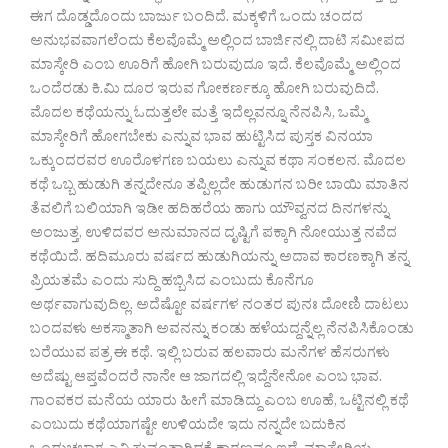
ಈಗ ದೊಡ್ಡದೊಂದು ಬಾರ್ಜು ಬಂದಿದೆ. ಮಕ್ಕಳಿಗೆ ಒಂದು ಚಂದದ
ಅನುಭವವಾಗಲೆಂದು ಕೆಲವೊಮ್ಮೆ ಅಲ್ಲಿಂದ ಬಾರ್ಜಿನಲ್ಲಿ ದಾಟಿ ಸಮೀಪದ
ಮಾಸ್ಕೇರಿ ಎಂಬ ಊರಿಗೆ ಹೋಗಿ ಬರುವುದೂ ಇದೆ. ಕೆಲವೊಮ್ಮೆ ಅಲ್ಲಿಂದ
ಒಂದೆರಡು ಕಿ.ಮಿ ದೂರ ಇರುವ ಗೋಕರ್ಣಕ್ಕೂ ಹೋಗಿ ಬರುವುದಿದೆ.
ಮೊದಲ ಕಥೆಯನ್ನು ಓದುತ್ತಲೇ ಮತ್ತೆ ಇದೆಲ್ಲವನ್ನೂ ನೆನಪಿಸಿ, ಒಮ್ಮೆ
ಮಾಸ್ಕೇರಿಗೆ ಹೋಗಬೇಕು ಎನ್ನುವ ಭಾವ ಹುಟ್ಟಿಸಿದ ಪುಸ್ತಕ ವಿನಯಾ
ಒಕ್ಕುಂದರವರ ಊರೊಳಗಣ ಬಯಲು ಎನ್ನುವ ಕಥಾ ಸಂಕಲನ. ಮೊದಲ
ಕಥೆ ಒಬ್ಬ ಹುಡುಗಿ ತನ್ನದೇನೂ ತಪ್ಪಿಲ್ಲದೇ ಹುಡುಗನ ಬರೀ ಬಾಯಿ ಮಾತಿನ
ತೆವಲಿಗೆ ಬಲಿಯಾಗಿ ಇಡೀ ಹದಿಹರೆಯ ಹಾಗು ಯೌವ್ವನದ ದಿನಗಳನ್ನು
ಅಂಜುತ್ತ, ಉಳಿದವರ ಅನುಮಾನದ ದೃಷ್ಟಿಗೆ ಪಕ್ಕಾಗಿ ನೋಯುತ್ತ ನವೆದ
ಕಥೆಯಿದೆ. ಹದಿಮೂರು ವರ್ಷದ ಹುಡುಗಿಯನ್ನು ಅದಾವ ಕಾರಣಕ್ಕಾಗಿ ತನ್ನ
ಪ್ರಿಯತಮೆ ಎಂದು ಸುದ್ದಿ ಹಬ್ಬಿಸಿದ ಎಂಬುದು ಕೊನೆಗೂ
ಅರ್ಥವಾಗುವುದಿಲ್ಲ. ಅದೆಷ್ಟೋ ವರ್ಷಗಳ ನಂತರ ಪುನಃ ದೋಣಿ ದಾಟಲು
ಬಂದವಳು ಅಕಸ್ಮಾತಾಗಿ ಅವನನ್ನು ಕಂಡು ಹಳೆಯದ್ದನ್ನೆಲ್ಲ ನೆನಪಿಸಿಕೊಂಡು
ಬರೆಯುವ ಪತ್ರ ಈ ಕಥೆ. ಇಲ್ಲಿ ಬರುವ ಹಲವಾರು ಮನೆಗಳ ಹೆಸರುಗಳು
ಅದೆಷ್ಟು ಆಪ್ತವೆಂದರೆ ನಾನೇ ಆ ಜಾಗದಲ್ಲಿ ಇದ್ದೆನೇನೋ ಎಂಬ ಭಾವ.
ಗಾಂವಕರ ಮನೆಯ ಯಾರು ಹೀಗೆ ಮಾಡಿದ್ದು ಎಂಬ ಊಹೆ, ಒಟ್ಟಿನಲ್ಲಿ ಕಥೆ
ಎಂಬುದು ಕಥೆಯಾಗಷ್ಟೇ ಉಳಿಯದೇ ಇದು ನನ್ನದೇ ಬದುಕಿನ