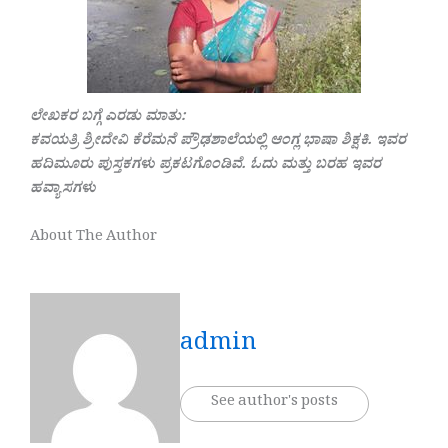
ಲೇಖಕರ ಬಗ್ಗೆ ಎರಡು ಮಾತು:
ಕವಯತ್ರಿ ಶ್ರೀದೇವಿ ಕೆರೆಮನೆ ಪ್ರೌಢಶಾಲೆಯಲ್ಲಿ ಆಂಗ್ಲ ಭಾಷಾ ಶಿಕ್ಷಕಿ. ಇವರ
ಹದಿಮೂರು ಪುಸ್ತಕಗಳು ಪ್ರಕಟಗೊಂಡಿವೆ. ಓದು ಮತ್ತು ಬರಹ ಇವರ
ಹವ್ಯಾಸಗಳು
About The Author
admin
See author's posts