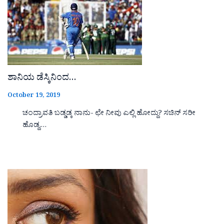
ಶಾನಿಯ ಡೆಸ್ಕಿನಿಂದ…
October 19, 2019
ಚಂದ್ರಾವತಿ ಬಡ್ಡಡ್ಕ ನಾನು- ಛೇ ನೀವು ಎಲ್ಲಿ ಹೋದ್ದು? ಸಚಿನ್ ಸರೀ
ಹೊಡ್ದ,…