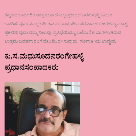
ಕನ್ನಡದ ಓದುಗರಿಗೆ ಉತ್ತಮವಾದ ಎಲ್ಲ ಪ್ರಕಾರದ ಬರಹಳನ್ನು ಓದಲು
ಒದಗಿಸುವುದು ನಮ್ಮ ಗುರಿ. ಜನಪರವಾದ, ಜೀವಪರವಾದ ಬರಹಗಳನ್ನು ಮಾತ್ರ
ಪ್ರಕಟಿಸುವುದು ನಮ್ಮ ನಿಲುವು. ಪ್ರತಿಭೆಯಿದ್ದೂ ಎಲೆಮರೆಕಾಯಿಗಳಂತಿರುವ
ಉತ್ತಮ ಬರಹಗಾರರಿಗೆ ವೇದಿಕೆಒದಗಿಸುವುದು ʼಸಂಗಾತಿʼಯ ಉದ್ದೇಶ.
ಕು.ಸ.ಮಧುಸೂದನರಂಗೇಹಳ್ಳಿ
ಪ್ರಧಾನಸಂಪಾದಕರು