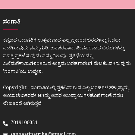
ಸಂಗಾತಿ
ಕನ್ನಡದ ಓದುಗರಿಗೆ ಉತ್ತಮವಾದ ಎಲ್ಲ ಪ್ರಕಾರದ ಬರಹಳನ್ನು ಓದಲು
ಒದಗಿಸುವುದು ನಮ್ಮ ಗುರಿ. ಜನಪರವಾದ, ಜೀವಪರವಾದ ಬರಹಗಳನ್ನು
ಮಾತ್ರ ಪ್ರಕಟಿಸುವುದು ನಮ್ಮ ನಿಲುವು. ಪ್ರತಿಭೆಯಿದ್ದೂ
ಎಲೆಮರೆಕಾಯಿಗಳಂತಿರುವ ಉತ್ತಮ ಬರಹಗಾರರಿಗೆ ವೇದಿಕೆಒದಗಿಸುವುದು
ʼಸಂಗಾತಿʼಯ ಉದ್ದೇಶ.
Copyright:- ಸಂಗಾತಿಯಲ್ಲಿ ಪ್ರಕಟವಾಗುವ ಎಲ್ಲ ಬರಹಗಳ ಹಕ್ಕುಸ್ವಾಮ್ಯ
ಆಯಾಲೇಖಕರದೇ ಆಗಿದ್ದು ಅವರ ಅಭಿಪ್ರಾಯಗಳಹೊಣೆಗಾರಿಕೆ ಸದರಿ
ಲೇಖಕರದೆ ಆಗಿರುತ್ತದೆ
7019100351