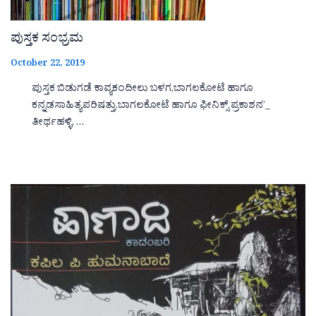
ಪುಸ್ತಕ ಸಂಭ್ರಮ
October 22, 2019
ಪುಸ್ತಕ ಬಿಡುಗಡೆ ಕಾವ್ಯಕಂದೀಲು ಬಳಗ,ಬಾಗಲಕೋಟೆ ಹಾಗೂ
ಕನ್ನಡಸಾಹಿತ್ಯಪರಿಷತ್ತು,ಬಾಗಲಕೋಟೆ ಹಾಗೂ ಫೀನಿಕ್ಸ್ ಪ್ರಕಾಶನ’_
ತೀರ್ಥಹಳ್ಳಿ, …