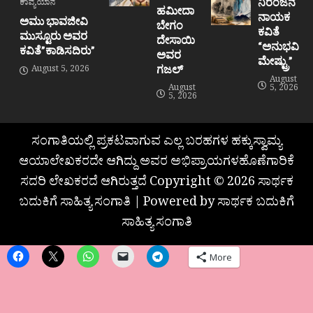
ನಿರಂಜನ
ಕಾವ್ಯಯಾನ
ಹಮೀದಾ
ನಾಯಕ
ಅಮು ಭಾವಜೀವಿ
ಬೇಗಂ
ಕವಿತೆ
ಮುಸ್ಟೂರು ಅವರ
ದೇಸಾಯಿ
“ಅನುಭವಿ
ಕವಿತೆ”ಕಾಡಿಸದಿರು”
ಅವರ
ಮೇಷ್ಟ್ರು”
ಗಜಲ್
August 5, 2026
August
August
5, 2026
5, 2026
ಸಂಗಾತಿಯಲ್ಲಿ ಪ್ರಕಟವಾಗುವ ಎಲ್ಲ ಬರಹಗಳ ಹಕ್ಕುಸ್ವಾಮ್ಯ
ಆಯಾಲೇಖಕರದೇ ಆಗಿದ್ದು ಅವರ ಅಭಿಪ್ರಾಯಗಳಹೊಣೆಗಾರಿಕೆ
ಸದರಿ ಲೇಖಕರದೆ ಆಗಿರುತ್ತದೆ Copyright © 2026 ಸಾರ್ಥಕ
ಬದುಕಿಗೆ ಸಾಹಿತ್ಯ ಸಂಗಾತಿ | Powered by ಸಾರ್ಥಕ ಬದುಕಿಗೆ
ಸಾಹಿತ್ಯ ಸಂಗಾತಿ
More