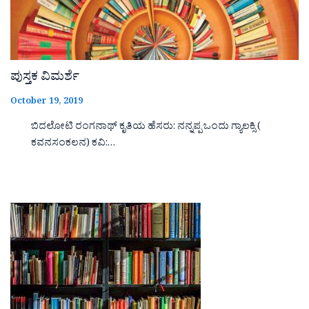
ಪುಸ್ತಕ ವಿಮರ್ಶೆ
October 19, 2019
ಬಿದಲೋಟಿ ರಂಗನಾಥ್ ಕೃತಿಯ ಹೆಸರು: ನನ್ನಪ್ಪ ಒಂದು ಗ್ಯಾಲಕ್ಸಿ (
ಕವನಸಂಕಲನ) ಕವಿ:…