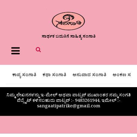
ಸಾರ್ಥಕ ಬದುಕಿಗೆ ಸಾಹಿತ್ಯ ಸಂಗಾತಿ
Menu
ಕಾವ್ಯ ಸಂಗಾತಿ
ಕಥಾ ಸಂಗಾತಿ
ಅನುವಾದ ಸಂಗಾತಿ
ಅಂಕಣ ಸಂಗಾ
ನಿಮ್ಮ ಲೇಖನಗಳನ್ನು ಇ-ಮೇಲ್ ಅಥವಾ ವಾಟ್ಸಪ್ ಮುಖಾಂತರ ನಮ್ಮ ಸಂಗತಿ
ವೆಬ್ಸೈಟ್ ಕಳಿಸಬಹುದು ವಾಟ್ಸಪ್‌ :- 9483261944, ಇಮೇಲ್ :-
sangaatipatrike@gmail.com