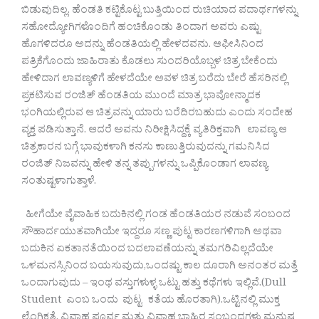
ಬಿಡುವುದಿಲ್ಲ. ಹೆಂಡತಿ ಕಟ್ಟಿಕೊಟ್ಟ ಬುತ್ತಿಯಿಂದ ರುಚಿಯಾದ ಪದಾರ್ಥಗಳನ್ನು
ಸಹೋದ್ಯೋಗಿಗಳೊಂದಿಗೆ ಹಂಚಿಕೊಂಡು ತಿಂದಾಗ ಅವರು ಎಷ್ಟು
ಹೊಗಳಿದರೂ ಅದನ್ನು ಹೆಂಡತಿಯಲ್ಲಿ ಹೇಳದವನು. ಆಫೀಸಿನಿಂದ
ಪತ್ರಿಕೆಗೊಂದು ಜಾಹಿರಾತು ಕೊಡಲು ಸುಂದರಿಯೊಬ್ಬಳ ಚಿತ್ರ ಬೇಕೆಂದು
ಹೇಳಿದಾಗ ಲಾವಣ್ಯಳಿಗೆ ಹೇಳದೆಯೇ ಅವಳ ಚಿತ್ರ ಬರೆದು ಬೇರೆ ಹೆಸರಿನಲ್ಲಿ
ಪ್ರಕಟಿಸುವ ರಂಜಿತ್ ಹೆಂಡತಿಯ ಮುಂದೆ ಮಾತ್ರ ಭಾವೋನ್ಮಾದಕ
ಭಂಗಿಯಲ್ಲಿರುವ ಆ ಚಿತ್ರವನ್ನು ಯಾರು ಬರೆದಿರಬಹುದು ಎಂದು ಸಂದೇಹ
ವ್ಯಕ್ತ ಪಡಿಸುತ್ತಾನೆ. ಆದರೆ ಅವನು ನಿರೀಕ್ಷಿಸಿದ್ದಕ್ಕೆ ವ್ಯತಿರಿಕ್ತವಾಗಿ ಲಾವಣ್ಯ ಆ
ಚಿತ್ರಕಾರನ ಬಗ್ಗೆ ಭಾವುಕಳಾಗಿ ಕನಸು ಕಾಣುತ್ತಿರುವುದನ್ನು ಗಮನಿಸಿದ
ರಂಜಿತ್ ನಿಜವನ್ನು ಹೇಳಿ ತನ್ನ ತಪ್ಪುಗಳನ್ನು ಒಪ್ಪಿಕೊಂಡಾಗ ಲಾವಣ್ಯ
ಸಂತುಷ್ಟಳಾಗುತ್ತಾಳೆ.
ಹೀಗೆಯೇ ವೈವಾಹಿಕ ಬದುಕಿನಲ್ಲಿ ಗಂಡ ಹೆಂಡತಿಯರ ನಡುವೆ ಸಂಬಂದ
ಸೌಹಾರ್ದಯುತವಾಗಿಯೇ ಇದ್ದರೂ ಸಣ್ಣ ಪುಟ್ಟ ಕಾರಣಗಳಿಗಾಗಿ ಅಥವಾ
ಬದುಕಿನ ಏಕತಾನತೆಯಿಂದ ಬದಲಾವಣೆಯನ್ನು ತಮಗರಿವಿಲ್ಲದೆಯೇ
ಒಳಮನಸ್ಸಿನಿಂದ ಬಯಸುವುದು,ಒಂದಷ್ಟು ಕಾಲ ದೂರಾಗಿ ಅನಂತರ ಮತ್ತೆ
ಒಂದಾಗುವುದು – ಇಂಥ ವಸ್ತುಗಳುಳ್ಳ ಒಟ್ಟು ಹತ್ತು ಕಥೆಗಳು ಇಲ್ಲಿವೆ.(Dull
Student ಎಂಬ ಒಂದು ಪುಟ್ಟ ಕತೆಯ ಹೊರತಾಗಿ).ಒಟ್ಟಿನಲ್ಲಿ ಮುಕ್ತ
ಲೈಂಗಿಕತೆ, ವಿವಾಹ ಪೂರ್ವ ಮತ್ತು ವಿವಾಹ ಬಾಹಿರ ಸಂಬಂಧಗಳು ಮನುಷ್ಯ