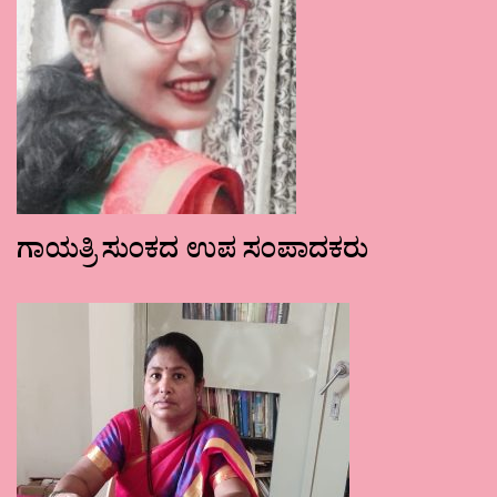
ಗಾಯತ್ರಿ ಸುಂಕದ ಉಪ ಸಂಪಾದಕರು