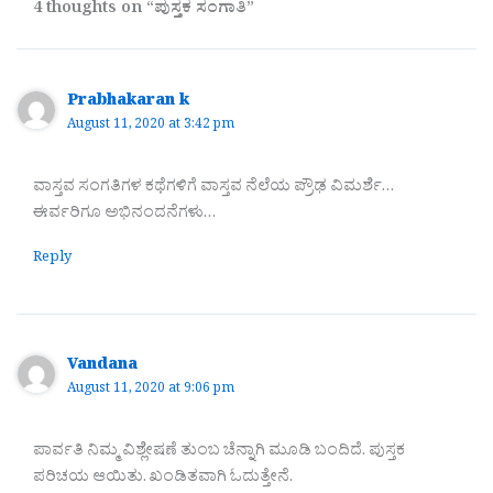
4 thoughts on “ಪುಸ್ತಕ ಸಂಗಾತಿ”
Prabhakaran k
August 11, 2020 at 3:42 pm
ವಾಸ್ತವ ಸಂಗತಿಗಳ ಕಥೆಗಳಿಗೆ ವಾಸ್ತವ ನೆಲೆಯ ಪ್ರೌಢ ವಿಮರ್ಶೆ…
ಈರ್ವರಿಗೂ ಅಭಿನಂದನೆಗಳು…
Reply
Vandana
August 11, 2020 at 9:06 pm
ಪಾರ್ವತಿ ನಿಮ್ಮ ವಿಶ್ಲೇಷಣೆ ತುಂಬ ಚೆನ್ನಾಗಿ ಮೂಡಿ ಬಂದಿದೆ. ಪುಸ್ತಕ
ಪರಿಚಯ ಆಯಿತು. ಖಂಡಿತವಾಗಿ ಓದುತ್ತೇನೆ.