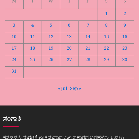
M
T
W
T
F
S
S
1
2
3
4
5
6
7
8
9
10
11
12
13
14
15
16
17
18
19
20
21
22
23
24
25
26
27
28
29
30
31
« Jul
Sep »
ಸಂಗಾತಿ
ಕನ್ನಡದ ಓದುಗರಿಗೆ ಉತ್ತಮವಾದ ಎಲ್ಲ ಪ್ರಕಾರದ ಬರಹಳನ್ನು ಓದಲು