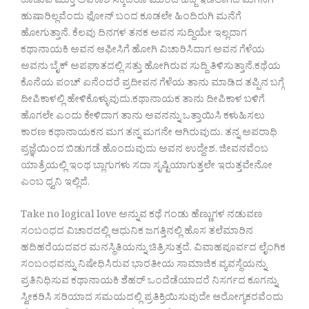
ಕೂಡುವ ಮುಕ್ತ ಅವಕಾಶ ಸಿಕ್ಕಿದರೂ ಮುಂದೆ ಹೆಜ್ಜೆ ಇಡಲಾಗದೆ ಮಗನಿಗೆ
ಹುಷಾರಿಲ್ಲವೆಂದು ಫೋನ್ ಬಂದ ಕೂಡಲೇ ಹಿಂದಿರುಗಿ ಮನೆಗೆ
ಹೋಗುತ್ತಾನೆ. ಕೆಲವು ದಿನಗಳ ತನಕ ಅವನ ಸುದ್ದಿಯೇ ಇಲ್ಲದಾಗ
ಕಥಾನಾಯಕಿ ಅವನ ಆಫೀಸಿಗೆ ಹೋಗಿ ವಿಚಾರಿಸಿದಾಗ ಅವನ ಗೆಳೆಯ
ಅವನು ಬೈಕ್ ಅಪಘಾತದಲ್ಲಿ ಸತ್ತು ಹೋಗಿರುವ ಸುದ್ದಿ ತಿಳಿಸುತ್ತಾನೆ.ಕಥೆಯ
ಕೊನೆಯ ಪಂಚ್ ಏನೆಂದರೆ ಪ್ರದೀಪನ ಗೆಳೆಯ ತಾನು ಮಾಡಿದ ತಪ್ಪಿನ ಬಗ್ಗೆ
ದೀಪಿಕಾಳಲ್ಲಿ ಹೇಳಿಕೊಳ್ಳುವುದು.ಕಥಾನಾಯಕ ತಾನು ದೀಪಿಕಾಳ ಬಳಿಗೆ
ಹೊಗಲೇ ಎಂದು ಕೇಳಿದಾಗ ತಾನು ಅವನನ್ನು ಒತ್ತಾಯಿಸಿ ಕಳುಹಿಸಲು
ಕಾರಣ ಕಥಾನಾಯಕನ ಮಗ ತನ್ನ ಮಗನೇ ಆಗಿರುವುದು. ತನ್ನ ಅಪರಾಧಿ
ಪ್ರಜ್ಞೆಯಿಂದ ಬಿಡುಗಡೆ ಹೊಂದುವುದು ಅವನ ಉದ್ದೇಶ. ಜೀವನವೆಂಬ
ಯಾತ್ರೆಯಲ್ಲಿ ಇಂಥ ಬ್ಲಾಗುಗಳು ಸದಾ ಸೃಷ್ಟಿಯಾಗುತ್ತಲೇ ಇರುತ್ತವೇನೋ
ಎಂಬ ಧ್ವನಿ ಇಲ್ಲಿದೆ.
Take no logical love ಅನ್ನುವ ಕಥೆ ಗಂಡು ಹೆಣ್ಣುಗಳ ನಡುವಣ
ಸಂಬಂಧದ ವಿಚಾರದಲ್ಲಿ ಆಧುನಿಕ ಜಗತ್ತಿನಲ್ಲಿ ಹೊಸ ತಲೆಮಾರಿನ
ಹದಿಹರೆಯದವರ ಮನಸ್ಥಿತಿಯನ್ನು ಚಿತ್ರಿಸುತ್ತದೆ. ವಿವಾಹಪೂರ್ವದ ಲೈಂಗಿಕ
ಸಂಬಂಧವನ್ನು ನಿಷೇಧಿಸಿರುವ ಭಾರತೀಯ ಸಾಮಾಜಿಕ ವ್ಯವಸ್ಥೆಯನ್ನು
ಪ್ರತಿನಿಧಿಸುವ ಕಥಾನಾಯಕಿ ಶೆಹರ್ ಒಂದೆಡೆಯಾದರೆ ನಿಸರ್ಗದ ಕೂಗನ್ನು
ಸ್ವೀಕರಿಸಿ ಸರಿಯಾದ ಸಮಯದಲ್ಲಿ ಪ್ರತಿಕ್ರಿಯಿಸುವುದೇ ಆರೋಗ್ಯಕರವೆಂದು