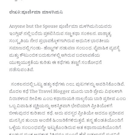
ಲೇಖಕಿ:ಪೂರ್ಣಿಮಾ ಮಾಳಗಿಮನಿ
Anyone but the Spouse ಪೂರ್ಣಿಮಾ ಮಳಗಿಮನಿಯವರು
ಇಂಗ್ಲಿಷ್ ನಲ್ಲಿ ಬರೆದು ಪ್ರಕಟಿಸಿರುವ ಸಣ್ಣ ಕಥಾ ಸಂಕಲನ. ಪಾಶ್ಚಾತ್ಯ
ಸಂಸ್ಕೃತಿಯ ನೇರ ಪ್ರಭಾವಕ್ಕೊಳಗಾಗಿರುವ ಆಧುನಿಕ ಭಾರತೀಯ
ಸಮಾಜದಲ್ಲಿ ಗಂಡು- ಹೆಣ್ಣುಗಳ ನಡುವಣ ಸಂಬಂಧ, ವೈವಾಹಿಕ ವ್ಯವಸ್ಥೆ
ಮತ್ತು ಕೌಟುಂಬಿಕ ಬದುಕುಗಳಲ್ಲಿ ಆಗಿರುವ ಬದಲಾವಣೆಯ
ಯುಕ್ತಾಯುಕ್ತತೆಯ ಕುರಿತು ಈ ಕಥೆಗಳು ತಣ್ಣಗೆ ಸಂಶೋಧನೆ
ನಡೆಸುವಂತಿವೆ.
ಸಂಕಲನದಲ್ಲಿ ಒಟ್ಟು ಹತ್ತು ಕಥೆಗಳು ೧೮೭ ಪುಟಗಳನ್ನು ಆವರಿಸಿಕೊಂಡಿವೆ.
ಮೊದಲ ಕಥೆ The Travel Blogger ಮೂರು ಬಾರಿ ಪ್ರೇಮ ವಿಫಲಳಾಗಿ
ನಿರಾಶಳಾದ ದೀಪಿಕಾ ಎಂಬ ಕಥಾನಾಯಕಿ ನಾಲ್ಕನೆಯ ಬಾರಿ ಪ್ರದೀಪ ಎಂಬ
ಒಬ್ಬ ವಿವಾಹಿತ ವ್ಯಕ್ತಿಯನ್ನು ಆಕಸ್ಮಿಕವಾಗಿ ಭೇಟಿಯಾಗಿ ಪ್ರೀತಿಯೊಳಗೆ
ಬೀಳುವುದರ ಕುರಿತಾದ ಕಥೆ. ಅದು ಪರಸ್ಪರ ಪ್ರೀತಿಯೇ ಆದರೂ ಪ್ರದೀಪನ
ಮನಸ್ಸಿನ ತುಂಬಾ ಅಂಜಿಕೆ ಹಿಂಜರಿಕೆಗಳಿರುತ್ತವೆ. ತನ್ನ ಹೆಂಡತಿಯೊಂದಿಗೆ
ಒಳ್ಳೆಯ ಸಂಬಂಧವನ್ನೇ ಇಟ್ಟುಕೊಂಡಿರುವ ಆತ ಕಥಾನಾಯಕಿಯೊಂದಿಗೆ