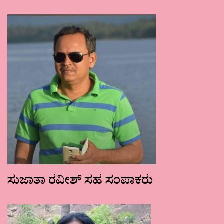
ಸುಜಾತಾ ರವೀಶ್ ಸಹ ಸಂಪಾಕರು