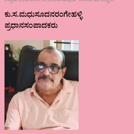
ಉತ್ತಮ ಬರಹಗಾರರಿಗೆ ವೇದಿಕೆಒದಗಿಸುವುದು ʼಸಂಗಾತಿʼಯ ಉದ್ದೇಶ.
ಕು.ಸ.ಮಧುಸೂದನರಂಗೇಹಳ್ಳಿ
ಪ್ರಧಾನಸಂಪಾದಕರು