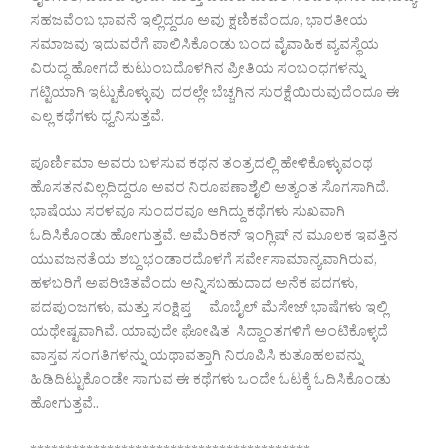
ಸಹಜವೆಂಬ ಭಾವನೆ ಇಲ್ಲಿದ್ದರೂ ಅವು ಕ್ಷಣಿಕವೆಂದೂ, ಭಾರತೀಯ
ಸಮಾಜವು ಇದುವರೆಗೆ ಪಾಲಿಸಿಕೊಂಡು ಬಂದ ವೈವಾಹಿಕ ವ್ಯವಸ್ಥೆಯ
ವಿರುದ್ಧ ಹೋಗದೆ ಕುಟುಂಬದೊಳಗಿನ ಪ್ರೀತಿಯ ಸಂಬಂಧಗಳನ್ನು
ಗಟ್ಟಿಯಾಗಿ ಇಟ್ಟುಕೊಳ್ಳುವು ದರಲ್ಲೇ ಬೆಚ್ಚಗಿನ ಸುರಕ್ಷೆಯಿರುವುದೆಂದೂ ಈ
ಎಲ್ಲ ಕಥೆಗಳು ಧ್ವನಿಸುತ್ತವೆ.
ಪೂರ್ಣಿಮಾ ಅವರು ಬಳಸುವ ಕಥನ ತಂತ್ರದಲ್ಲಿ ಹೇಳಿಕೊಳ್ಳುವಂಥ
ಹೊಸತನವಿಲ್ಲದಿದ್ದರೂ ಅವರ ನಿರೂಪಣಾಶೈಲಿ ಅತ್ಯಂತ ಸೊಗಸಾಗಿದೆ.
ಭಾಷೆಯು ಸರಳವೂ ಸುಂದರವೂ ಆಗಿದ್ದು ಕಥೆಗಳು ಸುಖವಾಗಿ
ಓದಿಸಿಕೊಂಡು ಹೋಗುತ್ತವೆ. ಅಮೆರಿಕನ್ ಇಂಗ್ಲಿಷ್ ನ ಮೂಲಕ ಇವತ್ತಿನ
ಯುವಜನತೆಯ ಶಬ್ದ ಭಂಡಾರದೊಳಗೆ ಸರ್ವೇಸಾಮಾನ್ಯವಾಗಿರುವ,
ಹಳಬರಿಗೆ ಅಪರಿಚಿತವೆಂದು ಅನ್ನಿಸಬಹುದಾದ ಅನೆಕ ಪದಗಳು,
ಪದಪುಂಜಗಳು, ಮತ್ತು ಸಂಕ್ಷಿಪ್ತ ಮೊಬೈಲ್ ಮೆಸೇಜ್ ಭಾಷೆಗಳು ಇಲ್ಲಿ
ಯಥೇಷ್ಟವಾಗಿವೆ. ಯಾವುದೇ ಘೋಷಿತ ಸಿದ್ದಾಂತಗಳಿಗೆ ಅಂಟಿಕೊಳ್ಳದೆ
ವಾಸ್ತವ ಸಂಗತಿಗಳನ್ನು ಯಥಾವತ್ತಾಗಿ ನಿರೂಪಿಸಿ ಕುತೂಹಲವನ್ನು
ಹಿಡಿದಿಟ್ಟುಕೊಂಡೇ ಸಾಗುವ ಈ ಕಥೆಗಳು ಒಂದೇ ಓಟಕ್ಕೆ ಓದಿಸಿಕೊಂಡು
ಹೋಗುತ್ತವೆ..