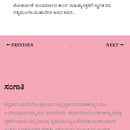
ಲೋಕಾರ್ಪಣೆ ‘ಪಂಚವರ್ಣದ ಹಂಸ‘ ಸಾಹಿತ್ಯಾಸಕ್ತರಿಗೆ ಸ್ವಾಗತ ಕವಿ
ಸತ್ಯಮಂಗಲ ಮಹಾದೇವ ಅವರ ಕವನ…
PREVIOUS
NEXT
ಸಂಗಾತಿ
ಕನ್ನಡದ ಓದುಗರಿಗೆ ಉತ್ತಮವಾದ ಎಲ್ಲ ಪ್ರಕಾರದ ಬರಹಳನ್ನು ಓದಲು
ಒದಗಿಸುವುದು ನಮ್ಮ ಗುರಿ. ಜನಪರವಾದ, ಜೀವಪರವಾದ ಬರಹಗಳನ್ನು ಮಾತ್ರ
ಪ್ರಕಟಿಸುವುದು ನಮ್ಮ ನಿಲುವು. ಪ್ರತಿಭೆಯಿದ್ದೂ ಎಲೆಮರೆಕಾಯಿಗಳಂತಿರುವ