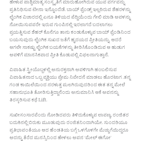
ಹೇಳುವ ಪಾಶ್ಚಿಮಾತ್ಯ ಸಂಸ್ಕೃತಿಗೆ ಮಾರುಹೋಗಿರುವ ಯುವ ವರ್ಗವನ್ನು
ಪ್ರತಿನಿಧಿಸುವ ಟೀನಾ ಇನ್ನೊಂದೆಡೆ. ಬಾಯ್ ಫ್ರೆಂಡ್ಸ್‌ ಇಲ್ಲದಿರುವ ಶೆಹರಳನ್ನು
ಲೈಂಗಿಕ ವಿಚಾರದಲ್ಲಿ ಏನೂ ತಿಳಿಯದ ಪೆದ್ದಿಯೆಂದು ಗೇಲಿ ಮಾಡಿ ಅವಳನ್ನು
ನೋಯಿಸುವವರೇ ಇರುವ ಗುಂಪಿನಲ್ಲಿ ಇರಲಾಗದೆ ಬದಲಾಗಲು
ಪ್ರಯತ್ನಿಸುವ ಶೆಹರ್ ಕೊನೆಗೂ ತಾನು ಕಂಡುಕೊಳ್ಳುವ ಬಾಯ್ ಫ್ರೆಂಡಿನಿಂದ
ಬಯಸುವುದು ಲೈಂಗಿಕ ಸುಖದ ಜತೆಗೆ ಹೃದಯದ ಪ್ರೀತಿಯನ್ನು. ಆದರೆ
ಆಗಲೇ ಸಾಕಷ್ಟು ಲೈಂಗಿಕ ಬಯಕೆಗಳನ್ನು ತೀರಿಸಿಕೊಂಡಿರುವ ಆ ಹುಡುಗ
ಅವಳಿಗೆ ಮಾನಸಿಕವಾದ ಪ್ರೀತಿ ಕೊಡುವಲ್ಲಿ ವಿಫಲನಾಗುತ್ತಾನೆ.
ವಿವಾಹಿತ ಸ್ತ್ರೀಯೊಬ್ಬಳಲ್ಲಿ ಅನುರಕ್ತನಾಗಿ ಅವಳಿಗಾಗಿ ಹಂಬಲಿಸುವ
ವಿವಾಹಿತನಾದ ಒಬ್ಬ ವ್ಯಕ್ತಿಯು ಪ್ರೇಮ ನಿವೇದನೆ ಮಾಡಲು ಹೊರಟಾಗ .ತನ್ನ
ಗಂಡ ಕಾಯಿಲೆಯಿಂದ ನರಳುತ್ತ ಮಲಗಿರುವುದರಿಂದ ಈತ ತನ್ನ ಮೇಲೆ
ಸಹಾನುಭೂತಿ ತೋರಿಸುತ್ತಿದ್ದಾನೆಂದು ಅನುಮಾನಿಸಿ ಆಕೆ ಅವನನ್ನು
ತಿರಸ್ಕರಿಸುವ ಕಥೆ Lift.
ಸುಖೀಸಂಸಾರವೆಂದು ನೋಡಿದವರು ತಿಳಿದುಕೊಳ್ಳುವ ಲಾವಣ್ಯ, ರಂಜಿತರ
ಬದುಕಿನಲ್ಲಿ ಬಿರುಕು ಮೂಡುವುದು ರಂಜಿತನಿಂದಾಗಿಯೇ. ಸುಂದರಿಯೂ
ಪ್ರತಿಭಾವಂತೆಯೂ ಆದ ಹೆಂಡತಿಯ ಬಗ್ಗೆ ಒಳಗೊಳಗೇ ಮೆಚ್ಚುಗೆಯಿದ್ದರೂ
ಅದನ್ನು ತೆರೆದ ಮನಸ್ಸಿನಿಂದ ಹೇಳಲು ಅವನ ‘ಮೇಲ್ ಈಗೋ’