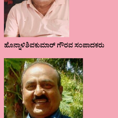
ಹೊನ್ನಾಳಿಶಿವಕುಮಾರ್ ಗೌರವ ಸಂಪಾದಕರು