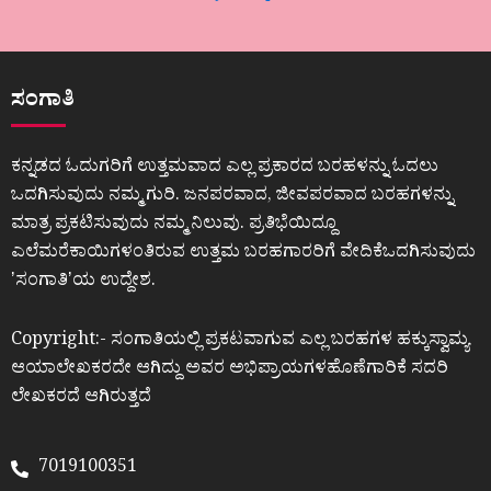
ಸಂಗಾತಿ
ಕನ್ನಡದ ಓದುಗರಿಗೆ ಉತ್ತಮವಾದ ಎಲ್ಲ ಪ್ರಕಾರದ ಬರಹಳನ್ನು ಓದಲು
ಒದಗಿಸುವುದು ನಮ್ಮ ಗುರಿ. ಜನಪರವಾದ, ಜೀವಪರವಾದ ಬರಹಗಳನ್ನು
ಮಾತ್ರ ಪ್ರಕಟಿಸುವುದು ನಮ್ಮ ನಿಲುವು. ಪ್ರತಿಭೆಯಿದ್ದೂ
ಎಲೆಮರೆಕಾಯಿಗಳಂತಿರುವ ಉತ್ತಮ ಬರಹಗಾರರಿಗೆ ವೇದಿಕೆಒದಗಿಸುವುದು
ʼಸಂಗಾತಿʼಯ ಉದ್ದೇಶ.
Copyright:- ಸಂಗಾತಿಯಲ್ಲಿ ಪ್ರಕಟವಾಗುವ ಎಲ್ಲ ಬರಹಗಳ ಹಕ್ಕುಸ್ವಾಮ್ಯ
ಆಯಾಲೇಖಕರದೇ ಆಗಿದ್ದು ಅವರ ಅಭಿಪ್ರಾಯಗಳಹೊಣೆಗಾರಿಕೆ ಸದರಿ
ಲೇಖಕರದೆ ಆಗಿರುತ್ತದೆ
7019100351