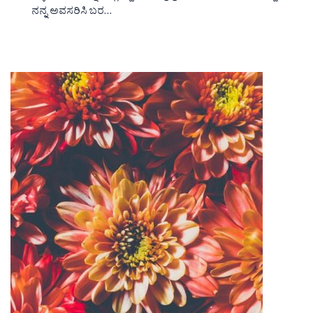
ನನ್ನ ಅವಸರಿಸಿ ಬರ…