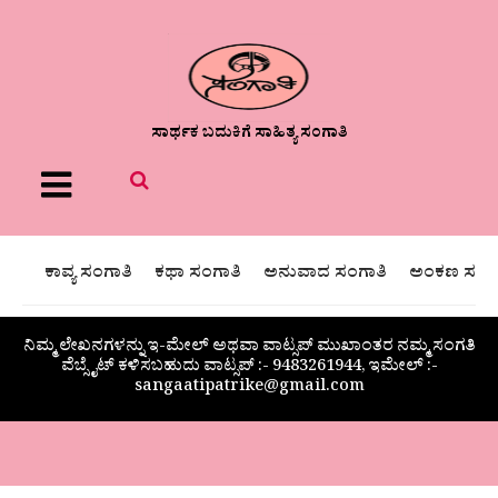
ಸಾರ್ಥಕ ಬದುಕಿಗೆ ಸಾಹಿತ್ಯ ಸಂಗಾತಿ
Menu
ಕಾವ್ಯ ಸಂಗಾತಿ
ಕಥಾ ಸಂಗಾತಿ
ಅನುವಾದ ಸಂಗಾತಿ
ಅಂಕಣ ಸಂಗಾ
ನಿಮ್ಮ ಲೇಖನಗಳನ್ನು ಇ-ಮೇಲ್ ಅಥವಾ ವಾಟ್ಸಪ್ ಮುಖಾಂತರ ನಮ್ಮ ಸಂಗತಿ
ವೆಬ್ಸೈಟ್ ಕಳಿಸಬಹುದು ವಾಟ್ಸಪ್‌ :- 9483261944, ಇಮೇಲ್ :-
sangaatipatrike@gmail.com