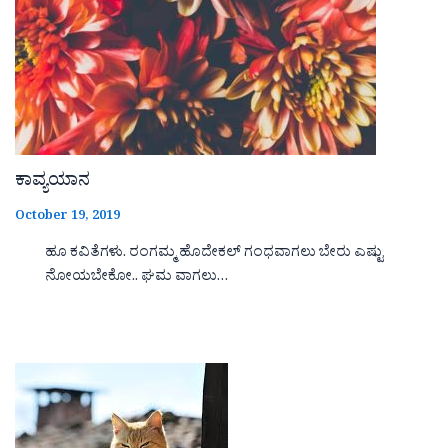
ಕಾವ್ಯಯಾನ
October 19, 2019
ಹೂ ಕವಿತೆಗಳು. ರಂಗಮ್ಮ ಹೊದೇಕಲ್ ಗಂಧವಾಗಲು ಬೇರು ಎಷ್ಟು
ನೋಯಬೇಕೋ.. ಘಮ ವಾಗಲು…