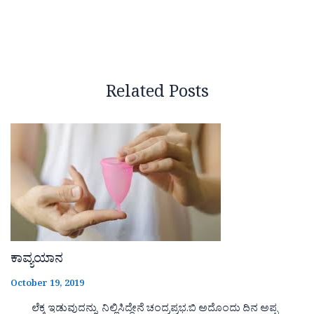
Related Posts
ಕಾವ್ಯಯಾನ
October 19, 2019
ಲೆಕ್ಕ ಇಡುವುದನ್ನು ನಿಲ್ಲಿಸಿದ್ದೇನೆ ಚಂದ್ರಪ್ರಭ.ಬಿ ಅದೊಂದು ದಿನ ಅಪ್ಪ