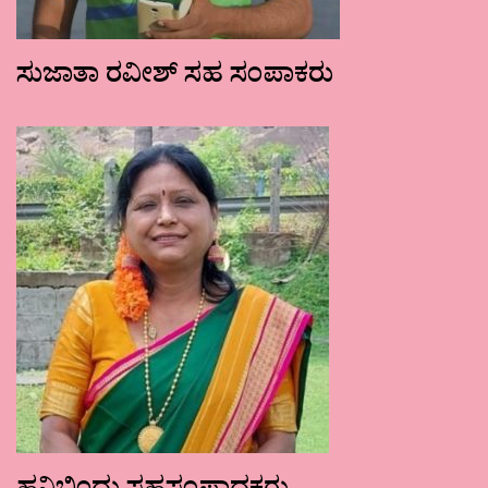
ಸುಜಾತಾ ರವೀಶ್ ಸಹ ಸಂಪಾಕರು