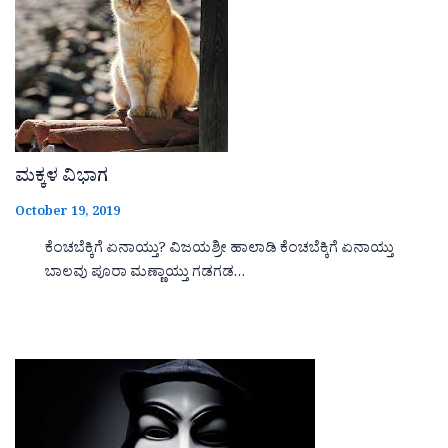
ಮಕ್ಕಳ ವಿಭಾಗ
October 19, 2019
ಕೆಂಚಬೆಕ್ಕಿಗೆ ಏನಾಯ್ತು? ವಿಜಯಶ್ರೀ ಹಾಲಾಡಿ ಕೆಂಚಬೆಕ್ಕಿಗೆ ಏನಾಯ್ತು
ಬಾಲವು ಪೂರಾ ಮಣ್ಣಾಯ್ತು ಗಡಗಡ…