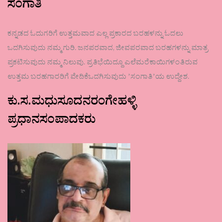
ಸಂಗಾತಿ
ಕನ್ನಡದ ಓದುಗರಿಗೆ ಉತ್ತಮವಾದ ಎಲ್ಲ ಪ್ರಕಾರದ ಬರಹಳನ್ನು ಓದಲು
ಒದಗಿಸುವುದು ನಮ್ಮ ಗುರಿ. ಜನಪರವಾದ, ಜೀವಪರವಾದ ಬರಹಗಳನ್ನು ಮಾತ್ರ
ಪ್ರಕಟಿಸುವುದು ನಮ್ಮ ನಿಲುವು. ಪ್ರತಿಭೆಯಿದ್ದೂ ಎಲೆಮರೆಕಾಯಿಗಳಂತಿರುವ
ಉತ್ತಮ ಬರಹಗಾರರಿಗೆ ವೇದಿಕೆಒದಗಿಸುವುದು ʼಸಂಗಾತಿʼಯ ಉದ್ದೇಶ.
ಕು.ಸ.ಮಧುಸೂದನರಂಗೇಹಳ್ಳಿ
ಪ್ರಧಾನಸಂಪಾದಕರು