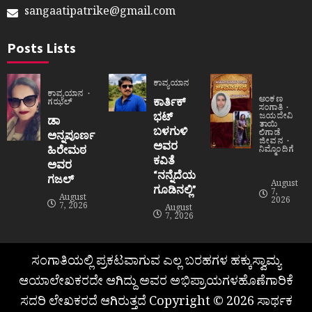
sangaatipatrike@gmail.com
Posts Lists
ಕಾವ್ಯಯಾನ
ಕಾವ್ಯಯಾನ
ಅಂಕಣ
ಕಾರ್ತಿಕ್
ಗಝಲ್
ಸಂಗಾತಿ
ಭಟ್
ಜಯದೇವಿ
ಡಾ
ತಾಯಿ
ಬಳಗುಳಿ
ಲಿಗಾಡೆ
ಅನ್ನಪೂರ್ಣ
ಜೀವನ
ಅವರ
ಹಿರೇಮಠ
ನಿಮ್ಮೊಂದಿಗೆ
ಕವಿತೆ
ಅವರ
“ನನ್ನೆದೆಯ
ಗಜಲ್
August
ಗೂಡಿನಲ್ಲಿ”
7,
August
2026
7, 2026
August
7, 2026
ಸಂಗಾತಿಯಲ್ಲಿ ಪ್ರಕಟವಾಗುವ ಎಲ್ಲ ಬರಹಗಳ ಹಕ್ಕುಸ್ವಾಮ್ಯ
ಆಯಾಲೇಖಕರದೇ ಆಗಿದ್ದು ಅವರ ಅಭಿಪ್ರಾಯಗಳಹೊಣೆಗಾರಿಕೆ
ಸದರಿ ಲೇಖಕರದೆ ಆಗಿರುತ್ತದೆ Copyright © 2026 ಸಾರ್ಥಕ