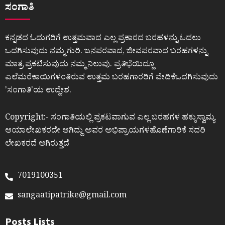
ಸಂಗಾತಿ
ಕನ್ನಡದ ಓದುಗರಿಗೆ ಉತ್ತಮವಾದ ಎಲ್ಲ ಪ್ರಕಾರದ ಬರಹಳನ್ನು ಓದಲು
ಒದಗಿಸುವುದು ನಮ್ಮ ಗುರಿ. ಜನಪರವಾದ, ಜೀವಪರವಾದ ಬರಹಗಳನ್ನು
ಮಾತ್ರ ಪ್ರಕಟಿಸುವುದು ನಮ್ಮ ನಿಲುವು. ಪ್ರತಿಭೆಯಿದ್ದೂ
ಎಲೆಮರೆಕಾಯಿಗಳಂತಿರುವ ಉತ್ತಮ ಬರಹಗಾರರಿಗೆ ವೇದಿಕೆಒದಗಿಸುವುದು
ʼಸಂಗಾತಿʼಯ ಉದ್ದೇಶ.
Copyright:- ಸಂಗಾತಿಯಲ್ಲಿ ಪ್ರಕಟವಾಗುವ ಎಲ್ಲ ಬರಹಗಳ ಹಕ್ಕುಸ್ವಾಮ್ಯ
ಆಯಾಲೇಖಕರದೇ ಆಗಿದ್ದು ಅವರ ಅಭಿಪ್ರಾಯಗಳಹೊಣೆಗಾರಿಕೆ ಸದರಿ
ಲೇಖಕರದೆ ಆಗಿರುತ್ತದೆ
7019100351
sangaatipatrike@gmail.com
Posts Lists