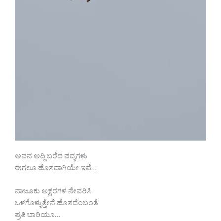
ಅವನ ಅದ್ದಿ ಬರೆದ ಪದ್ಯಗಳು
ಈಗಲೂ ಹೊಸದಾಗಿಯೇ ಇವೆ…
ನಾಜೂಕು ಅಕ್ಷರಗಳ ನೇವರಿಸಿ
ಒಳಗೊಳ್ಳುತ್ತೇನೆ ಹೊಸದೆಂಬಂತೆ
ಪ್ರತಿ ಬಾರಿಯೂ…