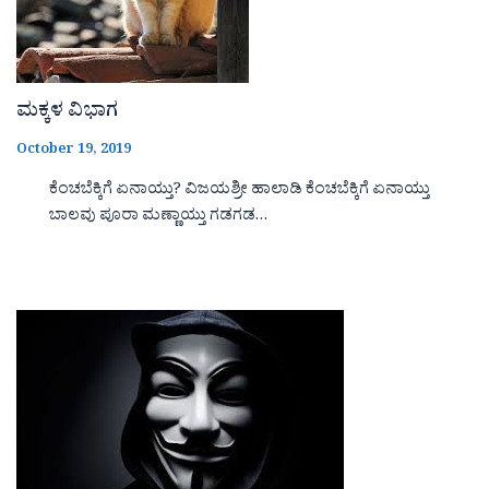
ಮಕ್ಕಳ ವಿಭಾಗ
October 19, 2019
ಕೆಂಚಬೆಕ್ಕಿಗೆ ಏನಾಯ್ತು? ವಿಜಯಶ್ರೀ ಹಾಲಾಡಿ ಕೆಂಚಬೆಕ್ಕಿಗೆ ಏನಾಯ್ತು
ಬಾಲವು ಪೂರಾ ಮಣ್ಣಾಯ್ತು ಗಡಗಡ…