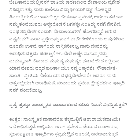
ಜೀವಿತಾವಧಿಯಲ್ಲಿ ನನಗೆ ಜಾತಿಯ ಕಾರಣದಿಂದ ದೇವಾಲಯ ಪ್ರವೇಶ
ನಿಷಿದ್ಧವಾಗಿತ್ತು. ನಾನು ಕಾಲೇಜು ವಿದ್ಯಾರ್ಥಿಯಾಗಿದ್ದಾಗ ಗೋಕರ‍್ಣದ
ಶಿವರಾತ್ರಿಯಲ್ಲಿ ಮಹಾಬಲೇಶ್ವರ ದೇವಸ್ಥಾನ ಪ್ರವೇಶಕ್ಕೆ ಅರ‍್ಚಕರು ತಡೆದಾಗ
ನಮ್ಮ ತಂದೆಯವರು ಅರ‍್ಚಕರೊಡನೆ ಜಗಳಕ್ಕೇ ನಿಂತಿದ್ದು ನನಗೆ ನೆನಪಿದೆ.
ಇಂಥ ಸನ್ನಿವೇಶಗಳಿಂದಾಗಿ ‘ದೇವಾಲಯಗಳಿಗೆ ಹೋಗದಿದ್ದರೆ ಆಗುವ
ನಷ್ಟವೇನು?’ ಎಂಬ ಪ್ರಶ್ನೆಯನ್ನು ನನಗೆ ನಾನೇ ಕೇಳಿಕೊಂಡು ಅವುಗಳಿಂದ
ದೂರವೇ ಉಳಿದೆ. ಹಾಗೆಂದು ನಾಸ್ತಿಕನೇನಲ್ಲ. ನಾನು ದೇವರನ್ನು
ಆರಾಧಿಸುವ ಕ್ರಮ-ಪರಿಕಲ್ಪನೆಗಳು ಬೇರೆ ಅಷ್ಟೇ. ಮನುಷ್ಯನನ್ನು
ಮನುಷ್ಯನಾಗಿ ನೋಡದ, ಮನುಷ್ಯ ಮನುಷ್ಯರ ನಡುವೆ ಭೇದ ಕಲ್ಪಿಸುವ
ಯಾವ ದೇವರು ಧರ‍್ಮದ ಕುರಿತಾಗಿಯೂ ನನ್ನ ದಿಕ್ಕಾರವೇ. ಸೌಹಾರ್ದತೆ-
ಶಾಂತಿ – ಪ್ರೀತಿಯ ನೆಲೆಯ ಯಾವ ಧರ‍್ಮವೇ/ದೇವರೇ ಆದರೂ ನಾನು
ಆತ್ಮಸಾಕ್ಷಿಯಾಗಿ ಆರಾಧಿಸುವೆ. ದೇವಾಲಯ ಪ್ರವೇಶ, ಕ್ಷೇತ್ರದರ್ಶನ ಇತ್ಯಾದಿ
ನನಗೆ ನಂಬಿಕೆಯಿಲ್ಲ.
ಪ್ರಶ್ನೆ: ಪ್ರಸ್ತುತ ಸಾಂಸ್ಕೃತಿಕ ವಾತಾವರಣದ ಕುರಿತು ನಿಮಗೆ ಏನನ್ನಿಸುತ್ತದೆ?
ಉತ್ತರ : ಸಾಂಸ್ಕೃತಿಕ ವಾತಾವರಣ ತಕ್ಕಮಟ್ಟಿಗೆ ಆಶಾದಾಯಕವಾಗಿಯೇ
ಇದೆ ಅನಿಸುತ್ತದೆ. ಅಲ್ಲಿಯೂ ಆಗಾಗ ಪ್ರವೇಶ ಪಡೆಯುವ ರಾಜಕಾರಣ,
ಸ್ವಜನಪಕ್ಷಪಾತ ಇತ್ಯಾದಿಗಳು ಸ್ವಲ್ಪಮಟ್ಟಿನ ಆತಂಕಕ್ಕೆ ಕಾರಣವಾಗುತ್ತದೆ