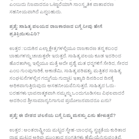
ಎಂಬುದು ನಿಜವಾದರೂ ಒಟ್ಟಾರೆಯಾಗಿ ಸಾಂಸ್ಕೃತಿಕ ವಾತಾವರಣ
ಸಹನೀಯವಾಗಿದೆ ಎನ್ನಬಹುದು.
ಪ್ರಶ್ನೆ: ಸಾಹಿತ್ಯ ವಲಯದ ರಾಜಕಾರಣದ ಬಗ್ಗೆ ನೀವು ಹೇಗೆ
ಪ್ರತಿಕ್ರಿಯಿಸುವಿರಿ?
ಉತ್ತರ : ಬದುಕಿನ ಎಲ್ಲಾ ಕ್ಷೇತ್ರಗಳಲ್ಲಿಯೂ ರಾಜಕಾರಣ ತನ್ನ ಕಬಂಧ
ಬಾಹುಗಳನ್ನು ಚಾಚುತ್ತಲೇ ಇರುತ್ತದೆ. ಸಾಹಿತ್ಯ ವಲಯ ಕೂಡ ಇದರಿಂದ
ಹೊರತಾಗಿಲ್ಲ. ಇಲ್ಲಿಯೂ ಮತ್ತೆ ಅದೇ ಪ್ರಶ್ನೆ. ಮತ ಧರ‍್ಮಗಳಿಗೆ ಸೇರಿದ, ಸೇರದ
ಎಂಬ ಗುಂಪುಗಾರಿಕೆ, ಅಕಾಡೆಮಿ, ಸಾಹಿತ್ಯ ಪರಿಷತ್ತು, ಮತ್ತಿತರ ಸಾಹಿತ್ಯ
ಸಂಘಟನೆಗಳಲ್ಲಿನ ಗದ್ದುಗೆಯ ಗುದ್ದಾಟ ಇತ್ಯಾದಿ ದಿನದಿಂದ ದಿನಕ್ಕೆ
ಅಧಿಕವಾಗುತ್ತಿರುವುದು ಅಸಹನೀಯವೆನಿಸುತ್ತದೆ. ಸಾಹಿತ್ಯದ ಓದು-
ಬರಹಗಳು ಭಾವನಾತ್ಮಕವಾಗಿ ನಮ್ಮನ್ನು ಒಂದುಗೂಡಿಸಲು ವಿಫಲವಾದರೆ
ಅದರಿಂದ ಶ್ರೀಸಾಮಾನ್ಯನಿಗಾಗುವ ಪ್ರಯೋಜನವಾದರೂ ಏನು?
ಪ್ರಶ್ನೆ: ಈ ದೇಶದ ಚಲನೆಯ ಬಗ್ಗೆ ನಿಮ್ಮ ಮನಸ್ಸು ಏನು ಹೇಳುತ್ತದೆ?
ಉತ್ತರ : ಅಂತರಾಷ್ಟ್ರೀಯ ಮಟ್ಟದ ಸ್ನೇಹ-ಬಾಂಧವ್ಯ, ಸ್ವಚ್ಛತೆಯ ಕುರಿತಾದ
ರಾಷ್ಟ್ರಮಟ್ಟದ ಅರಿವು ಮುಂತಾದ ಸಂಗತಿಗಳು ಹೆಮ್ಮೆಯೆನಿಸುವಂತಿವೆ.