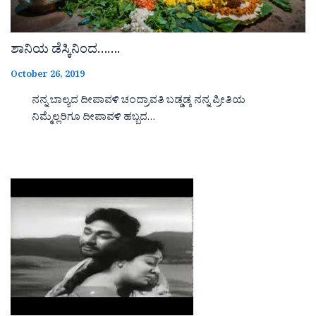
ಶಾನಿಯ ಡೆಸ್ಕಿನಿಂದ…….
October 26, 2019
ನನ್ನ ಬಾಲ್ಯದ ದೀಪಾವಳಿ ಚಂದ್ರಾವತಿ ಬಡ್ಡಡ್ಕ ನನ್ನ ಪ್ರೀತಿಯ
ನಿಮ್ಮೆಲ್ಲರಿಗೂ ದೀಪಾವಳಿ ಹಬ್ಬದ…