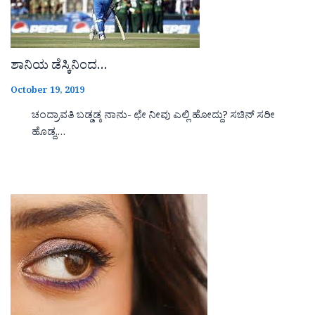
ಶಾನಿಯ ಡೆಸ್ಕಿನಿಂದ…
October 19, 2019
ಚಂದ್ರಾವತಿ ಬಡ್ಡಡ್ಕ ನಾನು- ಛೇ ನೀವು ಎಲ್ಲಿ ಹೋದ್ದು? ಸಚಿನ್ ಸರೀ
ಹೊಡ್ದ,…