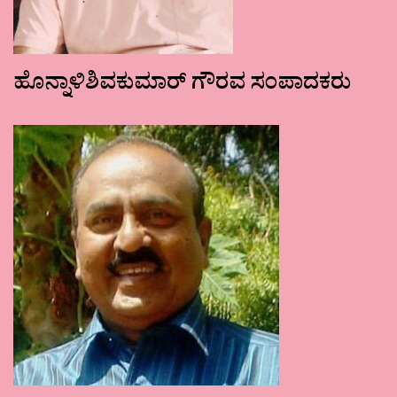
ಹೊನ್ನಾಳಿಶಿವಕುಮಾರ್ ಗೌರವ ಸಂಪಾದಕರು